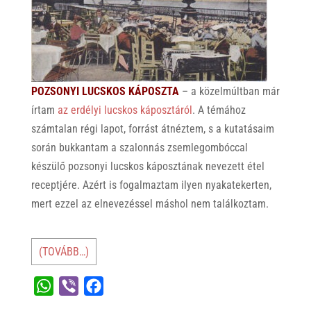
POZSONYI LUCSKOS KÁPOSZTA
– a közelmúltban már
írtam
az erdélyi lucskos káposztáról
. A témához
számtalan régi lapot, forrást átnéztem, s a kutatásaim
során bukkantam a szalonnás zsemlegombóccal
készülő pozsonyi lucskos káposztának nevezett étel
receptjére. Azért is fogalmaztam ilyen nyakatekerten,
mert ezzel az elnevezéssel máshol nem találkoztam.
(TOVÁBB…)
W
V
F
h
i
a