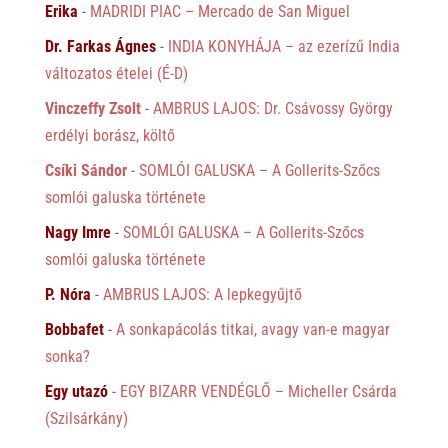
Erika
-
MADRIDI PIAC – Mercado de San Miguel
Dr. Farkas Ágnes
-
INDIA KONYHÁJA – az ezerízű India
változatos ételei (É-D)
Vinczeffy Zsolt
-
AMBRUS LAJOS: Dr. Csávossy György
erdélyi borász, költő
Csíki Sándor
-
SOMLÓI GALUSKA – A Gollerits-Szőcs
somlói galuska története
Nagy Imre
-
SOMLÓI GALUSKA – A Gollerits-Szőcs
somlói galuska története
P. Nóra
-
AMBRUS LAJOS: A lepkegyűjtő
Bobbafet
-
A sonkapácolás titkai, avagy van-e magyar
sonka?
Egy utazó
-
EGY BIZARR VENDÉGLŐ – Micheller Csárda
(Szilsárkány)