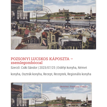
s
r
b
A
o
p
o
p
k
POZSONYI LUCSKOS KÁPOSZTA –
zsemlegombóccal
Szerző:
Csíki Sándor
|
2023/07/25
|
Erdélyi konyha
,
Német
konyha
,
Osztrák konyha
,
Recept
,
Receptek
,
Regionális konyha