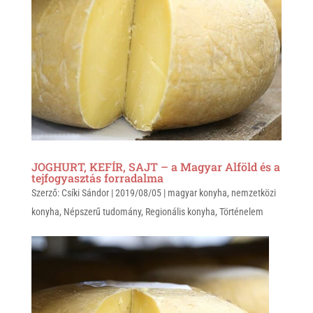
p
k
JOGHURT, KEFÍR, SAJT – a Magyar Alföld és a
tejfogyasztás forradalma
Szerző:
Csíki Sándor
|
2019/08/05
|
magyar konyha
,
nemzetközi
konyha
,
Népszerű tudomány
,
Regionális konyha
,
Történelem