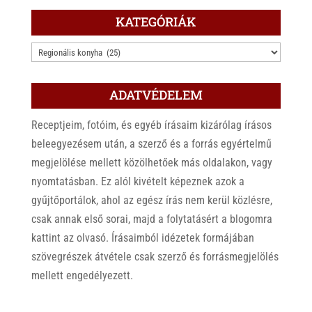
KATEGÓRIÁK
KATEGÓRIÁK
ADATVÉDELEM
Receptjeim, fotóim, és egyéb írásaim kizárólag írásos
beleegyezésem után, a szerző és a forrás egyértelmű
megjelölése mellett közölhetőek más oldalakon, vagy
nyomtatásban. Ez alól kivételt képeznek azok a
gyűjtőportálok, ahol az egész írás nem kerül közlésre,
csak annak első sorai, majd a folytatásért a blogomra
kattint az olvasó. Írásaimból idézetek formájában
szövegrészek átvétele csak szerző és forrásmegjelölés
mellett engedélyezett.