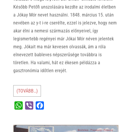
Később Petőfi unszolására kezdte az irodalmi életben
a Jókay Mór nevet használni. 1848. március 15. után
nevében az y-t i-re cserélte, ezzel is jelezve, hogy nem
akar élni a nemesi származás előnyeivel, így
legismertebb regényei már Jókai Mór néven jelentek
meg. Jókait ma már kevesen olvassák, ám a róla
elnevezett bableves népszerűsége továbbra is
töretlen. Ha valami, hát ez ékesen példázza a
gasztronómia időtlen erejét.
(TOVÁBB…)
W
V
F
h
i
a
a
b
c
t
e
e