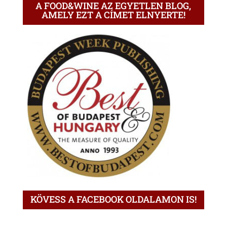
A FOOD&WINE AZ EGYETLEN BLOG,
AMELY EZT A CÍMET ELNYERTE!
KÖVESS A FACEBOOK OLDALAMON IS!