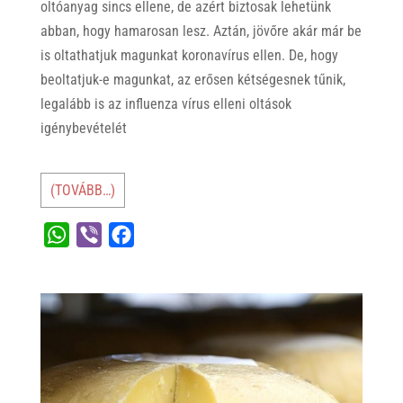
oltóanyag sincs ellene, de azért biztosak lehetünk
abban, hogy hamarosan lesz. Aztán, jövőre akár már be
is oltathatjuk magunkat koronavírus ellen. De, hogy
beoltatjuk-e magunkat, az erősen kétségesnek tűnik,
legalább is az influenza vírus elleni oltások
igénybevételét
(TOVÁBB…)
W
V
F
h
i
a
a
b
c
t
e
e
s
r
b
A
o
p
o