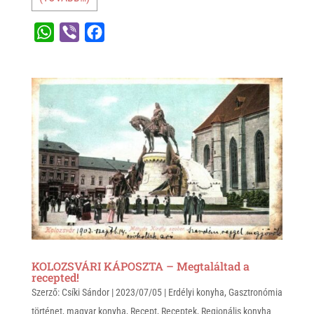
W
V
F
h
i
a
a
b
c
t
e
e
s
r
b
A
o
p
o
p
k
KOLOZSVÁRI KÁPOSZTA – Megtaláltad a
recepted!
Szerző:
Csíki Sándor
|
2023/07/05
|
Erdélyi konyha
,
Gasztronómia
történet
,
magyar konyha
,
Recept
,
Receptek
,
Regionális konyha