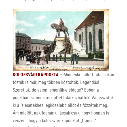
KOLOZSVÁRI KÁPOSZTA
– Mindenki hallott róla, sokan
főzték is már, még többen kóstolták. Legendás!
Szeretjük, de vajon ismerjük-e eléggé? Ebben a
posztban számos recepttel találkozhattok. Válasszátok
ki a ízlésetekhez legközelebb állót és főzzétek meg.
Ám mielőtt nekifognánk, lássuk csak, hogy honnan is
veszem, hogy a kolozsvári káposztát „francia”