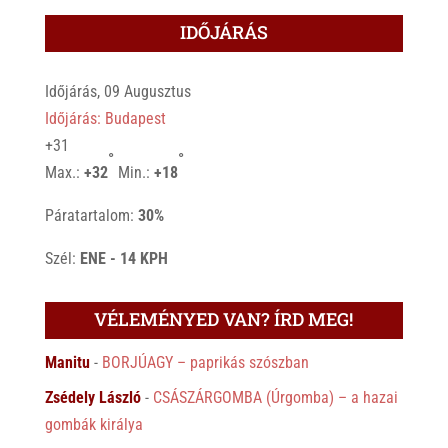
IDŐJÁRÁS
Időjárás, 09 Augusztus
Időjárás: Budapest
+
31
°
°
Max.:
+
32
Min.:
+
18
Páratartalom:
30%
Szél:
ENE - 14 KPH
VÉLEMÉNYED VAN? ÍRD MEG!
Manitu
-
BORJÚAGY – paprikás szószban
Zsédely László
-
CSÁSZÁRGOMBA (Úrgomba) – a hazai
gombák királya