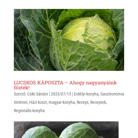
a
b
c
t
e
e
s
r
b
A
o
p
o
p
k
LUCSKOS KÁPOSZTA – Ahogy nagyanyáink
főzték!
Szerző:
Csíki Sándor
|
2023/07/15
|
Erdélyi konyha
,
Gasztronómia
történet
,
Házi koszt
,
magyar konyha
,
Recept
,
Receptek
,
Regionális konyha