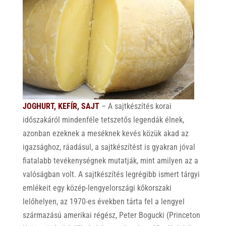
JOGHURT, KEFÍR, SAJT
– A sajtkészítés korai
időszakáról mindenféle tetszetős legendák élnek,
azonban ezeknek a meséknek kevés közük akad az
igazsághoz, ráadásul, a sajtkészítést is gyakran jóval
fiatalabb tevékenységnek mutatják, mint amilyen az a
valóságban volt. A sajtkészítés legrégibb ismert tárgyi
emlékeit egy közép-lengyelországi kőkorszaki
lelőhelyen, az 1970-es években tárta fel a lengyel
származású amerikai régész, Peter Bogucki (Princeton