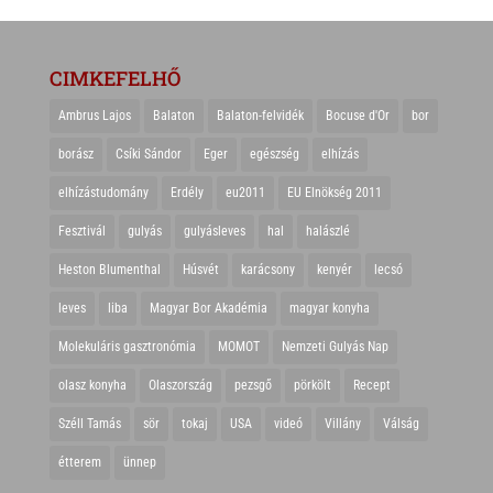
CIMKEFELHŐ
Ambrus Lajos
Balaton
Balaton-felvidék
Bocuse d'Or
bor
borász
Csíki Sándor
Eger
egészség
elhízás
elhízástudomány
Erdély
eu2011
EU Elnökség 2011
Fesztivál
gulyás
gulyásleves
hal
halászlé
Heston Blumenthal
Húsvét
karácsony
kenyér
lecsó
leves
liba
Magyar Bor Akadémia
magyar konyha
Molekuláris gasztronómia
MOMOT
Nemzeti Gulyás Nap
olasz konyha
Olaszország
pezsgő
pörkölt
Recept
Széll Tamás
sör
tokaj
USA
videó
Villány
Válság
étterem
ünnep