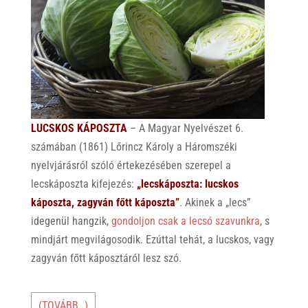
LUCSKOS KÁPOSZTA
– A Magyar Nyelvészet 6.
számában (1861) Lőrincz Károly a Háromszéki
nyelvjárásról szóló értekezésében szerepel a
lecskáposzta kifejezés:
„l
ecskáposzta: lucskos
káposzta, zagyván főtt káposzta”
. Akinek a „lecs”
idegenül hangzik,
gondoljon csak a lecsó szavunkra
, s
mindjárt megvilágosodik. Ezúttal tehát, a lucskos, vagy
zagyván főtt káposztáról lesz szó.
(TOVÁBB…)