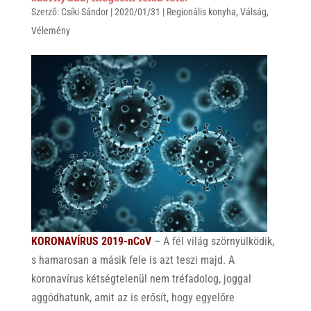
Szerző:
Csíki Sándor
|
2020/01/31
|
Regionális konyha
,
Válság
,
Vélemény
KORONAVÍRUS 2019-nCoV
– A fél világ szörnyülködik,
s hamarosan a másik fele is azt teszi majd. A
koronavírus kétségtelenül nem tréfadolog, joggal
aggódhatunk, amit az is erősít, hogy egyelőre