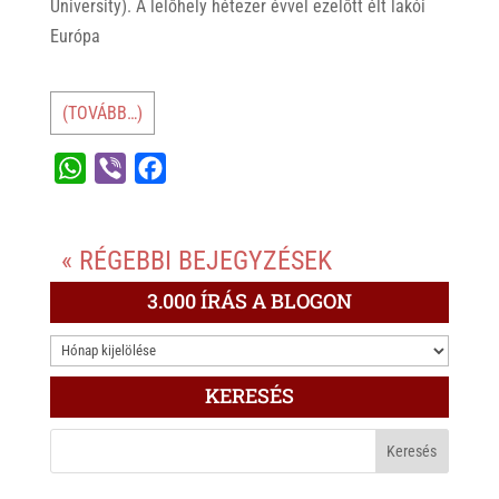
University). A lelőhely hétezer évvel ezelőtt élt lakói
Európa
(TOVÁBB…)
W
V
F
h
i
a
a
b
c
« RÉGEBBI BEJEGYZÉSEK
t
e
e
s
r
b
3.000 ÍRÁS A BLOGON
A
o
3.000
p
o
ÍRÁS
p
k
KERESÉS
A
BLOGON