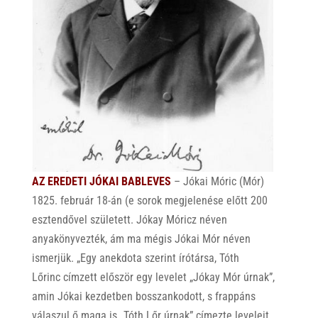
AZ EREDETI JÓKAI BABLEVES
– Jókai Móric (Mór)
1825. február 18-án (e sorok megjelenése előtt 200
esztendővel született. Jókay Móricz néven
anyakönyvezték, ám ma mégis Jókai Mór néven
ismerjük. „
Egy anekdota szerint írótársa, Tóth
Lőrinc címzett először egy levelet „Jókay Mór úrnak”,
amin Jókai kezdetben bosszankodott, s frappáns
válaszul ő maga is
„
Tóth Lőr úrnak” címezte leveleit.