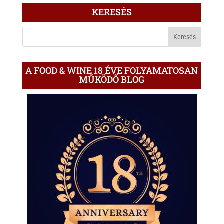
ÍRÁS
KERESÉS
A
BLOGON
A FOOD & WINE 18 ÉVE FOLYAMATOSAN
MŰKÖDŐ BLOG