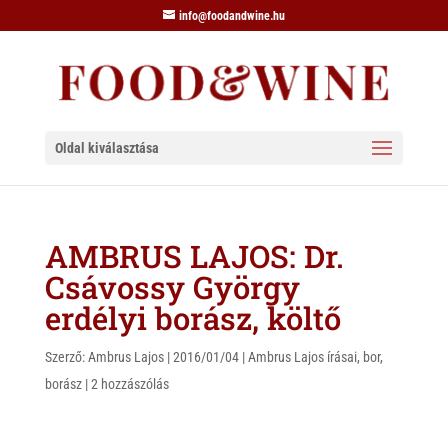
info@foodandwine.hu
Oldal kiválasztása
AMBRUS LAJOS: Dr.
Csávossy György
erdélyi borász, költő
Szerző:
Ambrus Lajos
|
2016/01/04
|
Ambrus Lajos írásai
,
bor
,
borász
|
2 hozzászólás