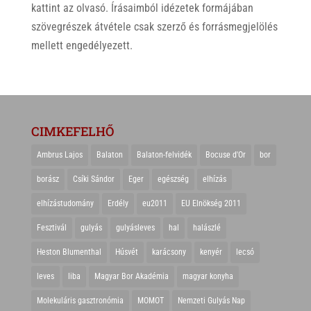
kattint az olvasó. Írásaimból idézetek formájában
szövegrészek átvétele csak szerző és forrásmegjelölés
mellett engedélyezett.
CIMKEFELHŐ
Ambrus Lajos
Balaton
Balaton-felvidék
Bocuse d'Or
bor
borász
Csíki Sándor
Eger
egészség
elhízás
elhízástudomány
Erdély
eu2011
EU Elnökség 2011
Fesztivál
gulyás
gulyásleves
hal
halászlé
Heston Blumenthal
Húsvét
karácsony
kenyér
lecsó
leves
liba
Magyar Bor Akadémia
magyar konyha
Molekuláris gasztronómia
MOMOT
Nemzeti Gulyás Nap