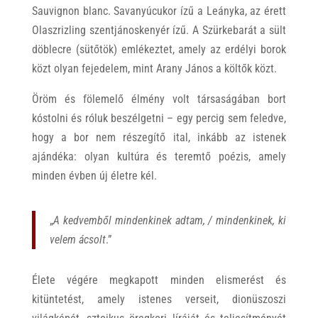
Sauvignon blanc. Savanyúcukor ízű a Leányka, az érett
Olaszrizling szentjánoskenyér ízű. A Szürkebarát a sült
döblecre (sütőtök) emlékeztet, amely az erdélyi borok
közt olyan fejedelem, mint Arany János a költők közt.
Öröm és fölemelő élmény volt társaságában bort
kóstolni és róluk beszélgetni – egy percig sem feledve,
hogy a bor nem részegítő ital, inkább az istenek
ajándéka: olyan kultúra és teremtő poézis, amely
minden évben új életre kél.
„
A
kedvemből mindenkinek adtam, / mindenkinek, ki
velem ácsolt
.”
Élete végére megkapott minden elismerést és
kitüntetést, amely istenes verseit, dionüszoszi