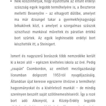
Neki köszönhetjük, hogy eljutottunk az eltűnt erdélyi
szászság egyik legjobb termőhelyére is, a Beszterce
melletti Besenyőre – az elhagyott dűlőbe, amelyet
ma már dzsungel takar a gyermekfejnagyságú
békakövek közt, s amelyet a szorgalmas szászok
sziszifuszi munkával műveltek és páratlan értékű
bort szűrtek. Az egyik leghíresebb erdélyi bort
készítették itt, a Steinigert.
Ismert és nagyszerű borászok több nemzedéke került
ki a kezei alól – egészen kivételes iskola az övé. Pedig
„csupán” Csombordon, az említett mezőgazdasági
líceumban dolgozott 1953-tól nyugdíjazásáig.
Állandóan újat keresve egyszerre ötvözve a termőhelyi
hagyományokat és a kísérletező munkát – de mindig
szerényen beszélt saját szőlőnemesítéseiről. Így a rozé
bort adó Alkonyról, a Közép-Erdély legjobb