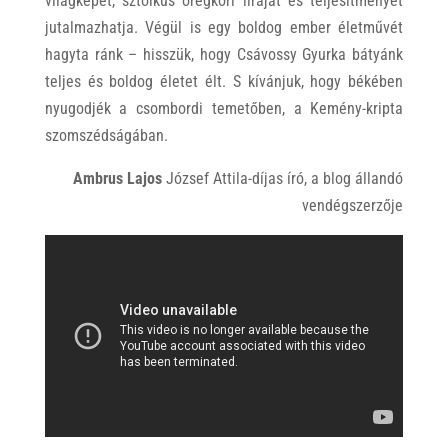
világképét, sztoikus öregkori líráját és teljesítményét
jutalmazhatja. Végül is egy boldog ember életművét
hagyta ránk – hisszük, hogy Csávossy Gyurka bátyánk
teljes és boldog életet élt. S kívánjuk, hogy békében
nyugodjék a csombordi temetőben, a Kemény-kripta
szomszédságában.
Ambrus Lajos
József Attila-díjas író, a blog állandó
vendégszerzője