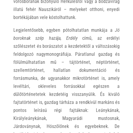
vörösborának bizonyuló Herkulesről vagy a bodzavirág
illatú fehér Nauszikáról – melyeket otthoni, enyedi
bortékájában vele kóstolhattunk.
Legjelentősebb, egyben pótolhatatlan munkája a
Jó
boroknak szép hazája, Erdély
című, az erdélyi
szőlészetet és borászatot a kezdetektől a változásokig
feldolgozó nagymonográfiája. Páratlanul gazdag és
fölülmúlhatatlan mű – tájtörténet, néptörténet,
szellemtörténet, hallatlan dokumentáció és
forrásmunka, de ugyanakkor mikrotörténet is, amely
levéltári, okleveles forrásokkal egészen a
dűlőtörténetetek kezdetéig visszanyúlik. És kiváló
fajtatörténet is, gazdag tárháza a rendkívül markáns és
pontos leírású régi fajtáknak: Leánykának,
Királyleánykának, Magyarádi mustosnak,
Járdoványnak, Hószőlőnek és egyebeknek. De