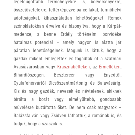
legeldugottabb termőhelyekre is, borversenyekre,
összejövetelekre; feltérképezve parcellákat, termőhelyi
adottságokat, kihasználatlan lehetőségeket. Remek
szónoklatokban érvelve és bizonyítva, hogy a Kárpát-
medence, s benne Erdély történelmi borvidéke
hatalmas potenciál – amely nagyon is alatta jár
páratlan lehetőségeinek. Magunk is láttuk, hogy a
gazdák miként emlegették és fogadták őt a szatmári
Avasújvárosban vagy
Krasznabélteken
; az
Érmelléken
,
Bihardiószegen, Besztercén vagy Enyedtől,
Gyulafehérvártól Dicsőszentmártonig és Balavásárig.
Kis és nagy gazdák, nevesek és névtelenek, akiknek
bírálta a borát vagy elmélyültebb, gondosabb
művelésre buzdította őket. De nem csak magyarok –
Balázsfalván vagy Zsidvén láthattuk, a románok is, és
tudjuk, hogy a szászok is.