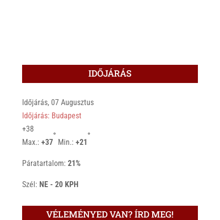
IDŐJÁRÁS
Időjárás, 07 Augusztus
Időjárás: Budapest
+
38
°
°
Max.:
+
37
Min.:
+
21
Páratartalom:
21%
Szél:
NE - 20 KPH
VÉLEMÉNYED VAN? ÍRD MEG!