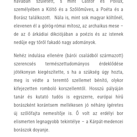
havában született, s mint Castor és Pollux,
személyében a Költő és a Szőlőműves, a Poéta és a
Borász találkozott. Nála is, mint sok magyar költőnél,
elevenen él a görög-római mítosz, az archaikus mese –
de az ő árkádiai dikciójában a poézis és az istenek
nedűje egy tőről fakadó nagy adományok.
Nehéz indulása ellenére (bárói családból származott)
szerencsés természettudományos érdeklődése
jótékonyan kiegészítette, s ha a szükség úgy hozta,
meg is védte a teremtő szellemet bénító, olykor
kifejezetten romboló korszellemtől. Hosszú pályáján
tanár és kutató tudós is egyszerre, európai hírű
borászként korántsem mellékesen jó néhány ígéretes
új szőlőfajta nemesítője is. Ő volt az erdélyi bor
elismerten legnagyobb tekintélye – a Kárpát-medencei
borászok doyanje.