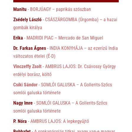
Manitu
-
BORJÚAGY – paprikás szószban
Zsédely László
-
CSÁSZÁRGOMBA (Úrgomba) – a hazai
gombák királya
Erika
-
MADRIDI PIAC – Mercado de San Miguel
Dr. Farkas Ágnes
-
INDIA KONYHÁJA – az ezerízű India
változatos ételei (É-D)
Vinczeffy Zsolt
-
AMBRUS LAJOS: Dr. Csávossy György
erdélyi borász, költő
Csíki Sándor
-
SOMLÓI GALUSKA – A Gollerits-Szőcs
somlói galuska története
Nagy Imre
-
SOMLÓI GALUSKA – A Gollerits-Szőcs
somlói galuska története
P. Nóra
-
AMBRUS LAJOS: A lepkegyűjtő
Bobbafet
-
A sonkapácolás titkai, avagy van-e magyar