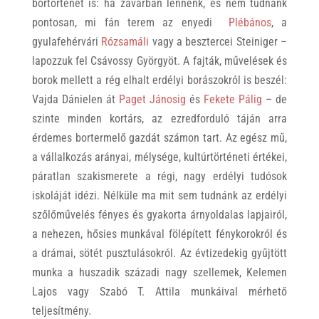
bortörténet is: ha zavarban lennénk, és nem tudnánk
pontosan, mi fán terem az enyedi
Plébános
, a
gyulafehérvári
Rózsamáli
vagy a besztercei Steiniger –
lapozzuk fel Csávossy Györgyöt. A fajták, művelések és
borok mellett a rég elhalt erdélyi borászokról is beszél:
Vajda Dánielen át
Paget Jánosig
és
Fekete Pálig
– de
szinte minden kortárs, az ezredforduló táján arra
érdemes bortermelő gazdát számon tart. Az egész mű,
a vállalkozás arányai, mélysége, kultúrtörténeti értékei,
páratlan szakismerete a régi, nagy erdélyi tudósok
iskoláját idézi. Nélküle ma mit sem tudnánk az erdélyi
szőlőművelés fényes és gyakorta árnyoldalas lapjairól,
a nehezen, hősies munkával fölépített fénykorokról és
a drámai, sötét pusztulásokról. Az évtizedekig gyűjtött
munka a huszadik századi nagy szellemek, Kelemen
Lajos vagy Szabó T. Attila munkáival mérhető
teljesítmény.