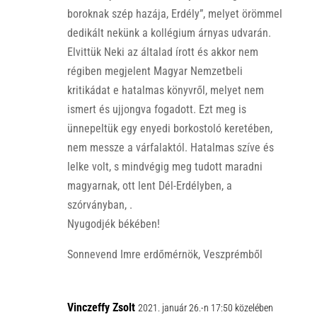
boroknak szép hazája, Erdély”, melyet örömmel
dedikált nekünk a kollégium árnyas udvarán.
Elvittük Neki az általad írott és akkor nem
régiben megjelent Magyar Nemzetbeli
kritikádat e hatalmas könyvről, melyet nem
ismert és ujjongva fogadott. Ezt meg is
ünnepeltük egy enyedi borkostoló keretében,
nem messze a várfalaktól. Hatalmas szíve és
lelke volt, s mindvégig meg tudott maradni
magyarnak, ott lent Dél-Erdélyben, a
szórványban, .
Nyugodjék békében!
Sonnevend Imre erdőmérnök, Veszprémből
Vinczeffy Zsolt
2021. január 26.-n 17:50 közelében