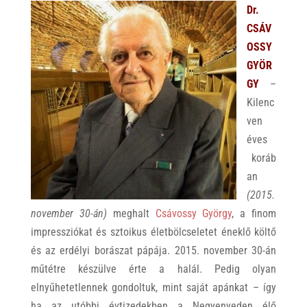
Dr.
CSÁV
OSSY
GYÖR
GY
–
Kilenc
ven
éves
koráb
an
(2015.
november 30-án)
meghalt
Csávossy György
, a finom
impressziókat és sztoikus életbölcseletet éneklő költő
és az erdélyi borászat pápája. 2015. november 30-án
műtétre készülve érte a halál. Pedig olyan
elnyűhetetlennek gondoltuk, mint saját apánkat – így
ha az utóbbi évtizedekben a Negyenyeden élő