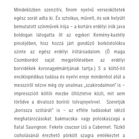
Mindeközben szenzitív, finom nyelvű verseskötetek
egész sorát adta ki. És sztoikus, művelt, és sok helyütt
bemutatott színművek írója – a kortárs erdélyi írók java
boldogan látogatta őt az egykori Kemény-kastély
pincéjében, hisz hozzá járt gondűző borkóstolókra
szinte az egész erdélyi írótársadalom. (Ő maga
Csombordot saját megjelölésében az erdélyi
borvidékek
koronagyémánt
jának tartja.) S a költő-író
enciklopédikus tudása és nyelvi ereje mindenhol átüt a
messziről nézve még oly unalmas „szakirodalmon” is –
impresszióit költői mezbe öltöztetve közli, mit sem
törődve a divatozó borírói tolvajnyelvvel. Szeretjük
„borissza szótárát” is – az efféle tudásokat idéző
meghatározásokat: bakmacska- vagy poloskaszagú a
fiatal Sauvignon. Fekete csucsor ízű a Cabernet. Tűzkő
csiholásánál érezhető pörkölt szagra emlékeztet a