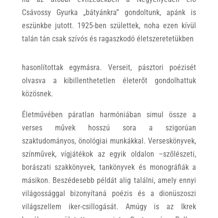
Csávossy Gyurka „bátyánkra” gondoltunk, apánk is
eszünkbe jutott. 1925-ben születtek, noha ezen kívül
talán tán csak szívós és ragaszkodó életszeretetükben
hasonlítottak egymásra. Verseit, pásztori poézisét
olvasva a kibillenthetetlen életerőt gondolhattuk
közösnek.
Életművében páratlan harmóniában simul össze a
verses művek hosszú sora a szigorúan
szaktudományos, önológiai munkákkal. Verseskönyvek,
színművek, vígjátékok az egyik oldalon –szőlészeti,
borászati szakkönyvek, tankönyvek és monográfiák a
másikon. Beszédesebb példát alig találni, amely ennyi
világossággal bizonyítaná poézis és a dionüszoszi
világszellem iker-csillogását. Amúgy is az Ikrek