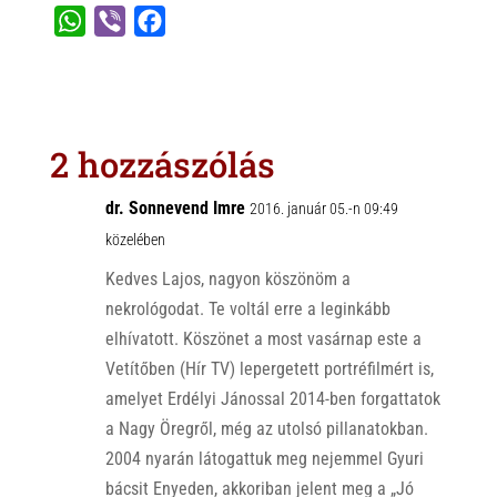
W
V
F
h
i
a
a
b
c
t
e
e
s
r
b
2 hozzászólás
A
o
p
o
dr. Sonnevend Imre
2016. január 05.-n 09:49
p
k
közelében
Kedves Lajos, nagyon köszönöm a
nekrológodat. Te voltál erre a leginkább
elhívatott. Köszönet a most vasárnap este a
Vetítőben (Hír TV) lepergetett portréfilmért is,
amelyet Erdélyi Jánossal 2014-ben forgattatok
a Nagy Öregről, még az utolsó pillanatokban.
2004 nyarán látogattuk meg nejemmel Gyuri
bácsit Enyeden, akkoriban jelent meg a „Jó