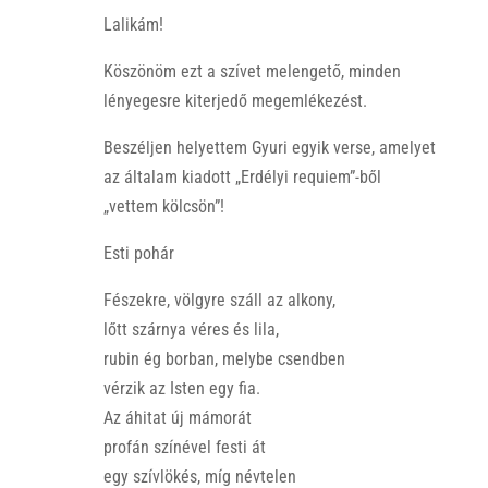
Lalikám!
Köszönöm ezt a szívet melengető, minden
lényegesre kiterjedő megemlékezést.
Beszéljen helyettem Gyuri egyik verse, amelyet
az általam kiadott „Erdélyi requiem”-ből
„vettem kölcsön”!
Esti pohár
Fészekre, völgyre száll az alkony,
lőtt szárnya véres és lila,
rubin ég borban, melybe csendben
vérzik az Isten egy fia.
Az áhitat új mámorát
profán színével festi át
egy szívlökés, míg névtelen