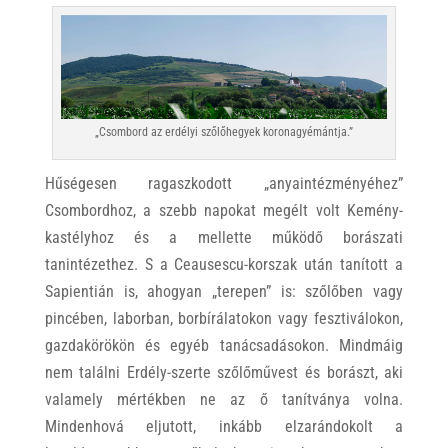
„Csombord az erdélyi szőlőhegyek koronagyémántja.”
Hűségesen ragaszkodott „anyaintézményéhez”
Csombordhoz, a szebb napokat megélt volt Kemény-
kastélyhoz és a mellette működő borászati
tanintézethez. S a Ceausescu-korszak után tanított a
Sapientián is, ahogyan „terepen” is: szőlőben vagy
pincében, laborban, borbírálatokon vagy fesztiválokon,
gazdakörökön és egyéb tanácsadásokon. Mindmáig
nem találni Erdély-szerte szőlőművest és borászt, aki
valamely mértékben ne az ő tanítványa volna.
Mindenhová eljutott, inkább elzarándokolt a