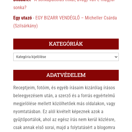
sonka?
Egy utazó
-
EGY BIZARR VENDÉGLŐ – Micheller Csárda
(Szilsárkány)
KATEGÓRIÁK
KATEGÓRIÁK
ADATVÉDELEM
Receptjeim, fotóim, és egyéb írásaim kizárólag írásos
beleegyezésem után, a szerző és a forrás egyértelmű
megjelölése mellett közölhetőek más oldalakon, vagy
nyomtatásban. Ez alól kivételt képeznek azok a
gyűjtőportálok, ahol az egész írás nem kerül közlésre,
csak annak első sorai, majd a folytatásért a blogomra