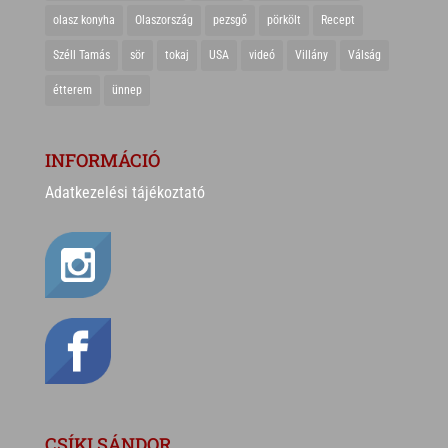
olasz konyha
Olaszország
pezsgő
pörkölt
Recept
Széll Tamás
sör
tokaj
USA
videó
Villány
Válság
étterem
ünnep
INFORMÁCIÓ
Adatkezelési tájékoztató
CSÍKI SÁNDOR