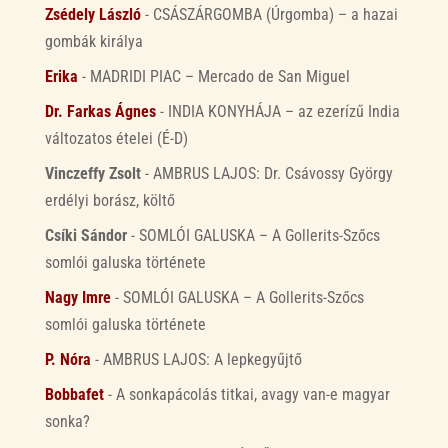
Zsédely László
-
CSÁSZÁRGOMBA (Úrgomba) – a hazai
gombák királya
Erika
-
MADRIDI PIAC – Mercado de San Miguel
Dr. Farkas Ágnes
-
INDIA KONYHÁJA – az ezerízű India
változatos ételei (É-D)
Vinczeffy Zsolt
-
AMBRUS LAJOS: Dr. Csávossy György
erdélyi borász, költő
Csíki Sándor
-
SOMLÓI GALUSKA – A Gollerits-Szőcs
somlói galuska története
Nagy Imre
-
SOMLÓI GALUSKA – A Gollerits-Szőcs
somlói galuska története
P. Nóra
-
AMBRUS LAJOS: A lepkegyűjtő
Bobbafet
-
A sonkapácolás titkai, avagy van-e magyar
sonka?