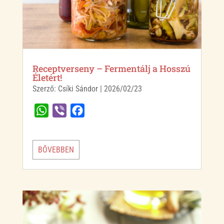
Receptverseny – Fermentálj a Hosszú
Életért!
Szerző:
Csíki Sándor
|
2026/02/23
W
V
F
h
i
a
a
b
c
BŐVEBBEN
t
e
e
s
r
b
A
o
p
o
p
k