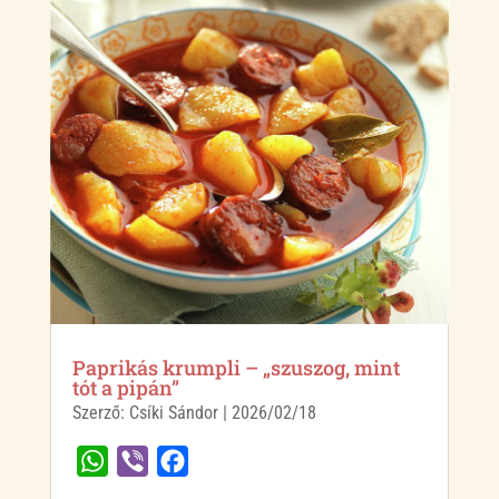
Paprikás krumpli – „szuszog, mint
tót a pipán”
Szerző:
Csíki Sándor
|
2026/02/18
W
V
F
h
i
a