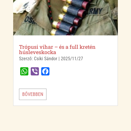
Trópusi vihar – és a full kretén
húsleveskocka
Szerző:
Csíki Sándor
|
2025/11/27
W
V
F
h
i
a
a
b
c
BŐVEBBEN
t
e
e
s
r
b
A
o
p
o
p
k