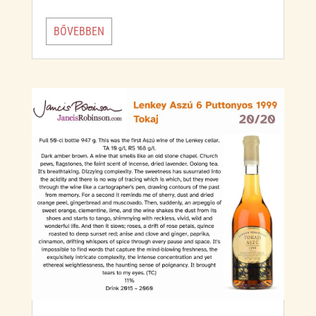
a
b
c
BŐVEBBEN
t
e
e
s
r
b
A
o
p
o
p
k