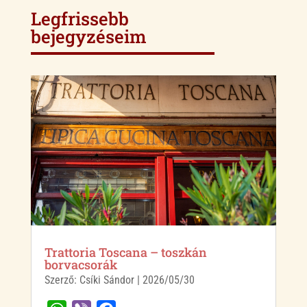
Legfrissebb
bejegyzéseim
Trattoria Toscana – toszkán
borvacsorák
Szerző:
Csíki Sándor
|
2026/05/30