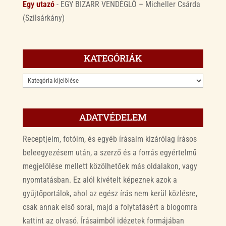
Egy utazó
-
EGY BIZARR VENDÉGLŐ – Micheller Csárda
(Szilsárkány)
KATEGÓRIÁK
KATEGÓRIÁK
ADATVÉDELEM
Receptjeim, fotóim, és egyéb írásaim kizárólag írásos
beleegyezésem után, a szerző és a forrás egyértelmű
megjelölése mellett közölhetőek más oldalakon, vagy
nyomtatásban. Ez alól kivételt képeznek azok a
gyűjtőportálok, ahol az egész írás nem kerül közlésre,
csak annak első sorai, majd a folytatásért a blogomra
kattint az olvasó. Írásaimból idézetek formájában