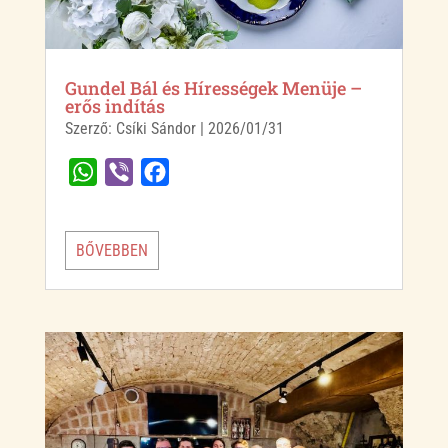
Gundel Bál és Hírességek Menüje –
erős indítás
Szerző:
Csíki Sándor
|
2026/01/31
W
V
F
h
i
a
a
b
c
BŐVEBBEN
t
e
e
s
r
b
A
o
p
o
p
k