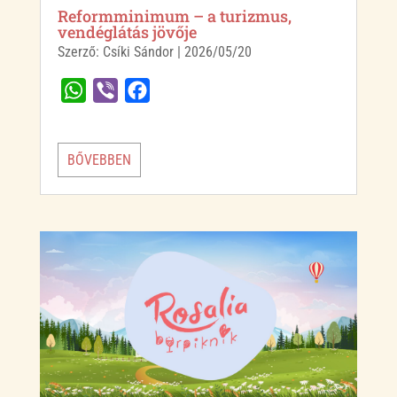
Reformminimum – a turizmus,
vendéglátás jövője
Szerző:
Csíki Sándor
|
2026/05/20
W
V
F
h
i
a
a
b
c
BŐVEBBEN
t
e
e
s
r
b
A
o
p
o
p
k