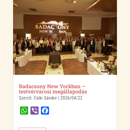
p
k
Badacsony New Yorkban –
testvérvárosi megállapodás
Szerző:
Csíki Sándor
|
2026/04/22
W
V
F
h
i
a
a
b
c