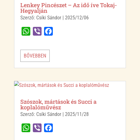
Lenkey Pincészet – Az idő íve Tokaj-
Hegyalján
Szerző:
Csíki Sándor
|
2025/12/06
W
V
F
h
i
a
a
b
c
BŐVEBBEN
t
e
e
s
r
b
A
o
p
o
p
k
Szószok, mártások és Succi a
koplalóművész
Szerző:
Csíki Sándor
|
2025/11/28
W
V
F
h
i
a