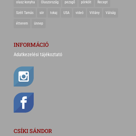
olasz konyha
Olaszország
pezsgő
pörkölt
Recept
Széll Tamás
sör
tokaj
USA
videó
Villány
Válság
étterem
ünnep
INFORMÁCIÓ
Adatkezelési tájékoztató
CSÍKI SÁNDOR