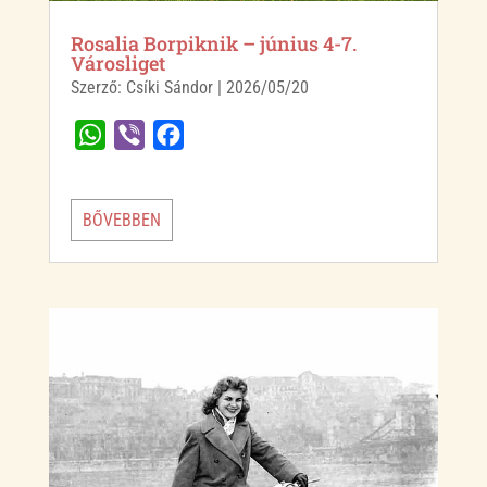
Rosalia Borpiknik – június 4-7.
Városliget
Szerző:
Csíki Sándor
|
2026/05/20
W
V
F
h
i
a
a
b
c
BŐVEBBEN
t
e
e
s
r
b
A
o
p
o
p
k