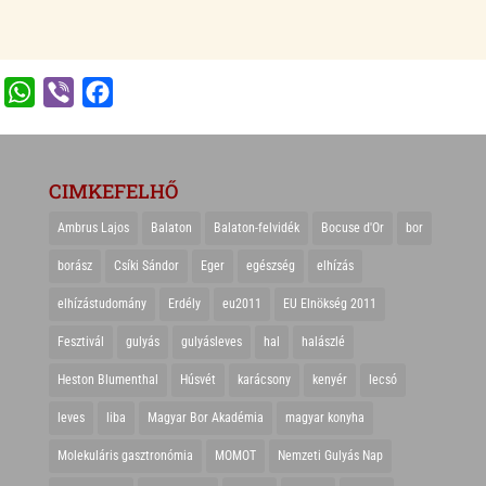
WhatsApp
Viber
Facebook
CIMKEFELHŐ
Ambrus Lajos
Balaton
Balaton-felvidék
Bocuse d'Or
bor
borász
Csíki Sándor
Eger
egészség
elhízás
elhízástudomány
Erdély
eu2011
EU Elnökség 2011
Fesztivál
gulyás
gulyásleves
hal
halászlé
Heston Blumenthal
Húsvét
karácsony
kenyér
lecsó
leves
liba
Magyar Bor Akadémia
magyar konyha
Molekuláris gasztronómia
MOMOT
Nemzeti Gulyás Nap