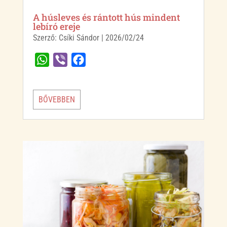
A húsleves és rántott hús mindent
lebíró ereje
Szerző:
Csíki Sándor
|
2026/02/24
W
V
F
h
i
a
a
b
c
BŐVEBBEN
t
e
e
s
r
b
A
o
p
o
p
k