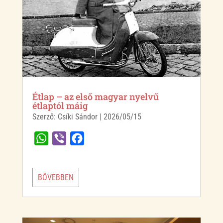
Étlap – az első magyar nyelvű
étlaptól máig
Szerző:
Csíki Sándor
|
2026/05/15
W
V
F
h
i
a
a
b
c
BŐVEBBEN
t
e
e
s
r
b
A
o
p
o