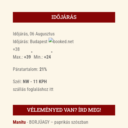
IDŐJÁRÁS
Időjárás, 06 Augusztus
Időjárás: Budapest
+
38
°
°
Max.:
+
39
Min.:
+
24
Páratartalom:
21%
Szél:
NW - 11 KPH
szállás foglaláshoz
itt
VÉLEMÉNYED VAN? ÍRD MEG!
Manitu
-
BORJÚAGY – paprikás szószban