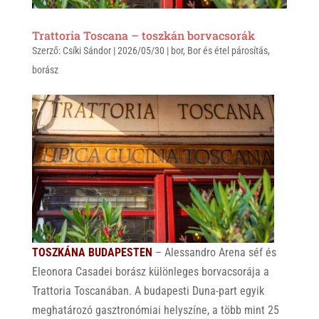
Trattoria Toscana – toszkán borvacsorák
Szerző:
Csíki Sándor
|
2026/05/30
|
bor
,
Bor és étel párosítás
,
borász
TOSZKÁNA BUDAPESTEN
– Alessandro Arena séf és
Eleonora Casadei borász különleges borvacsorája a
Trattoria Toscanában. A budapesti Duna-part egyik
meghatározó gasztronómiai helyszíne, a több mint 25