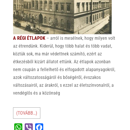
A RÉGI ÉTLAPOK
– arról is mesélnek, hogy milyen volt
az étrendünk. Kiderül, hogy több halat és több vadat,
köztük sok, ma már védettnek számító, ezért az
étkezésből kizárt állatot ettünk. Az étlapok azonban
nem csupán a fellelhető és elfogadott alapanyagokról,
azok változatosságáról és bőségéről, évszakos
változásairól, az árakról, s ezzel az életszínvonalról, a
vendéglős és a közönség
(TOVÁBB…)
W
V
F