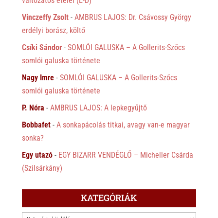
változatos ételei (É-D)
Vinczeffy Zsolt
-
AMBRUS LAJOS: Dr. Csávossy György
erdélyi borász, költő
Csíki Sándor
-
SOMLÓI GALUSKA – A Gollerits-Szőcs
somlói galuska története
Nagy Imre
-
SOMLÓI GALUSKA – A Gollerits-Szőcs
somlói galuska története
P. Nóra
-
AMBRUS LAJOS: A lepkegyűjtő
Bobbafet
-
A sonkapácolás titkai, avagy van-e magyar
sonka?
Egy utazó
-
EGY BIZARR VENDÉGLŐ – Micheller Csárda
(Szilsárkány)
KATEGÓRIÁK