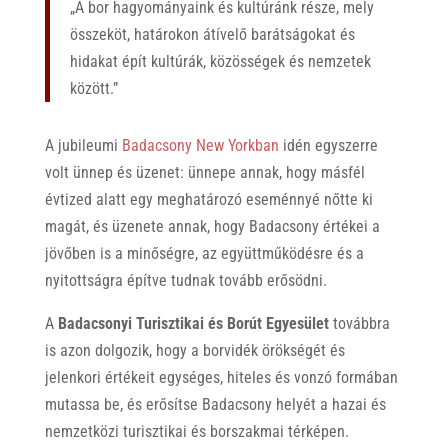
„A bor hagyományaink és kultúránk része, mely
összeköt, határokon átívelő barátságokat és
hidakat épít kultúrák, közösségek és nemzetek
között.”
A jubileumi
Badacsony New Yorkban
idén egyszerre
volt ünnep és üzenet: ünnepe annak, hogy másfél
évtized alatt egy meghatározó eseménnyé nőtte ki
magát, és üzenete annak, hogy Badacsony értékei a
jövőben is a minőségre, az együttműködésre és a
nyitottságra építve tudnak tovább erősödni.
A
Badacsonyi Turisztikai és Borút Egyesület
továbbra
is azon dolgozik, hogy a borvidék örökségét és
jelenkori értékeit egységes, hiteles és vonzó formában
mutassa be, és erősítse Badacsony helyét a hazai és
nemzetközi turisztikai és borszakmai térképen.