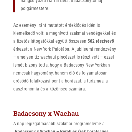
hangsúlyozta Hartai Béla, Badacsonytomaj
polgármestere.
Az esemény iránt mutatott érdeklődés idén is
kiemelkedő volt: a meghívott szakmai vendégekkel és
a fizetős látogatókkal együtt összesen
562 résztvevő
érkezett a New York Palotába. A jubileumi rendezvény
– amelyen tíz wachaui pincészet is részt vett – ezzel
ismét bizonyította, hogy a Badacsony New Yorkban
nemcsak hagyomány, hanem élő és folyamatosan
erősödő találkozási pont a borászat, a turizmus, a
gasztronómia és a közönség számára.
Badacsony x Wachau
A nap legizgalmasabb szakmai programeleme a
„Badacsony x Wachau – Borok és ízek barátságos