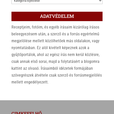
KATEGÓRIÁK
ADATVÉDELEM
Receptjeim, fotóim, és egyéb írásaim kizárólag írásos
beleegyezésem után, a szerző és a forrás egyértelmű
megjelölése mellett közölhetőek más oldalakon, vagy
nyomtatásban. Ez alól kivételt képeznek azok a
gyűjtőportálok, ahol az egész írás nem kerül közlésre,
csak annak első sorai, majd a folytatásért a blogomra
kattint az olvasó. Írásaimból idézetek formájában
szövegrészek átvétele csak szerző és forrásmegjelölés
mellett engedélyezett.
CIMKEFELHŐ