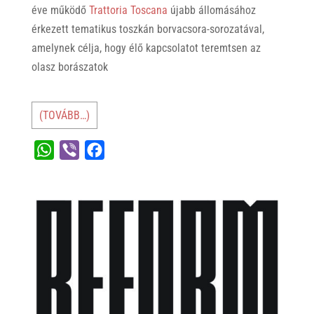
éve működő
Trattoria Toscana
újabb állomásához
érkezett tematikus toszkán borvacsora-sorozatával,
amelynek célja, hogy élő kapcsolatot teremtsen az
olasz borászatok
(TOVÁBB…)
W
V
F
h
i
a
a
b
c
t
e
e
s
r
b
A
o
p
o
p
k