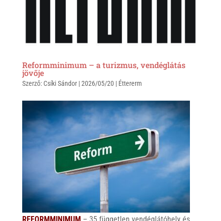
Reformminimum – a turizmus, vendéglátás
jövője
Szerző:
Csíki Sándor
|
2026/05/20
|
Éttererm
REFORMMINIMUM
– 35 független vendéglátóhely és