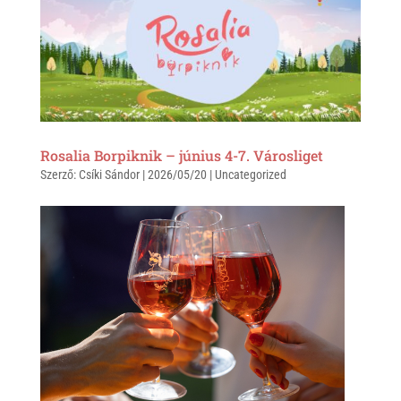
A
o
p
o
p
k
Rosalia Borpiknik – június 4-7. Városliget
Szerző:
Csíki Sándor
|
2026/05/20
|
Uncategorized