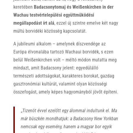
keretében
Badacsonytomaj és Wei
ß
enkirchen in der
Wachau testvértelepülési együttműködési
megállapodást írt alá
, ezzel új szintre emelve két nagy
múltú borvidéki közösség kapcsolatát.
A jubileumi alkalom – amelynek díszvendége az
Európa élvonalába tartozó Wachaui borvidék, s ezen
belül Weißenkirchen volt – méltó módon mutatta meg
mindazt, amit Badacsony jelent: egyedülálló
természeti adottságokat, karakteres borokat, gazdag
gasztronómiai kultúrát, valamint olyan közösségi
összefogást, amely képes hagyományból jövőt építeni.
„
Tizenöt évvel ezelőtt egy álommal indultunk el. Ma
már büszkén mondhatjuk: a Badacsony New Yorkban
nemcsak egy esemény, hanem a magyar bor egyik