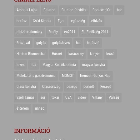
Ambrus Lajos
Balaton
Balaton-felvidék
Bocuse d'Or
bor
borász
Csíki Sándor
Eger
egészség
elhízás
elhízástudomány
Erdély
eu2011
EU Elnökség 2011
Fesztivál
gulyás
gulyásleves
hal
halászlé
Heston Blumenthal
Húsvét
karácsony
kenyér
lecsó
leves
liba
Magyar Bor Akadémia
magyar konyha
Molekuláris gasztronómia
MOMOT
Nemzeti Gulyás Nap
olasz konyha
Olaszország
pezsgő
pörkölt
Recept
Széll Tamás
sör
tokaj
USA
videó
Villány
Válság
étterem
ünnep
INFORMÁCIÓ