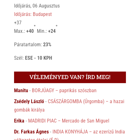
Időjárás, 06 Augusztus
Időjárás: Budapest
+
37
°
°
Max.:
+
40
Min.:
+
24
Páratartalom:
23%
Szél:
ESE - 10 KPH
VÉLEMÉNYED VAN? ÍRD MEG!
Manitu
-
BORJÚAGY – paprikás szószban
Zsédely László
-
CSÁSZÁRGOMBA (Úrgomba) – a hazai
gombák királya
Erika
-
MADRIDI PIAC – Mercado de San Miguel
Dr. Farkas Ágnes
-
INDIA KONYHÁJA – az ezerízű India