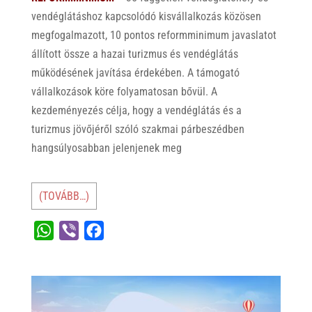
vendéglátáshoz kapcsolódó kisvállalkozás közösen
megfogalmazott, 10 pontos reformminimum javaslatot
állított össze a hazai turizmus és vendéglátás
működésének javítása érdekében. A támogató
vállalkozások köre folyamatosan bővül. A
kezdeményezés célja, hogy a vendéglátás és a
turizmus jövőjéről szóló szakmai párbeszédben
hangsúlyosabban jelenjenek meg
(TOVÁBB…)
W
V
F
h
i
a
a
b
c
t
e
e
s
r
b