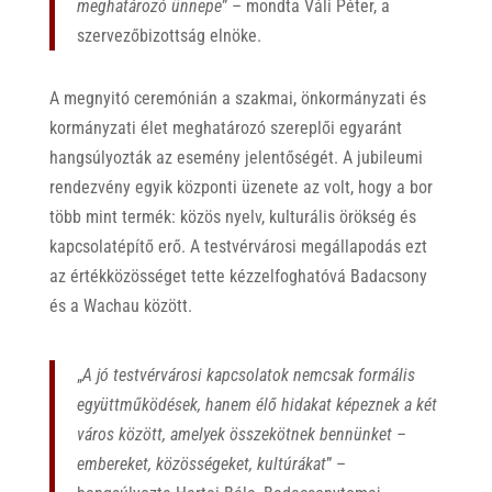
meghatározó ünnepe
” – mondta Váli Péter, a
szervezőbizottság elnöke.
A megnyitó ceremónián a szakmai, önkormányzati és
kormányzati élet meghatározó szereplői egyaránt
hangsúlyozták az esemény jelentőségét. A jubileumi
rendezvény egyik központi üzenete az volt, hogy a bor
több mint termék: közös nyelv, kulturális örökség és
kapcsolatépítő erő. A testvérvárosi megállapodás ezt
az értékközösséget tette kézzelfoghatóvá Badacsony
és a Wachau között.
„
A jó testvérvárosi kapcsolatok nemcsak formális
együttműködések, hanem élő hidakat képeznek a két
város között, amelyek összekötnek bennünket –
embereket, közösségeket, kultúrákat
” –