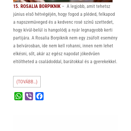
15. ROSALIA BORPIKNIK
– A legjobb, amit tehetsz
június első hétvégéjén, hogy fogod a pléded, felkapod
a napszemüveged és a kedvenc rosé színű szettedet,
hogy kívül-belül is hangolódj a nyár legnagyobb kerti
partijára. A Rosalia Borpiknik nem egy zsúfolt esemény
a belvárosban, ide nem kell rohanni, innen nem lehet
elkésni, sőt, akár az egész napodat jókedvűen
eltöltheted a családoddal, barátokkal és a gyerekekkel.
(TOVÁBB…)
W
V
F
h
i
a
a
b
c
t
e
e
s
r
b