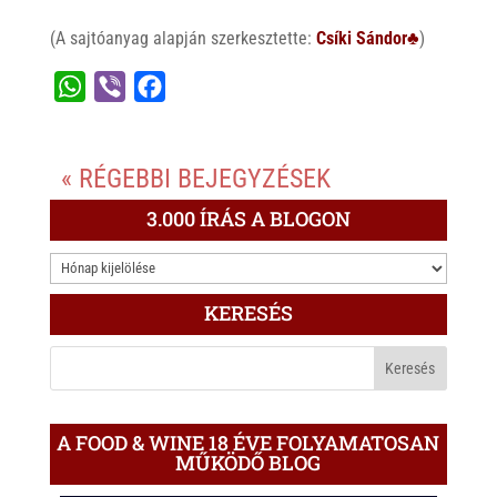
(A sajtóanyag alapján szerkesztette:
Csíki Sándor♣
)
W
V
F
h
i
a
a
b
c
« RÉGEBBI BEJEGYZÉSEK
t
e
e
s
r
b
3.000 ÍRÁS A BLOGON
A
o
3.000
p
o
ÍRÁS
p
k
KERESÉS
A
BLOGON
A FOOD & WINE 18 ÉVE FOLYAMATOSAN
MŰKÖDŐ BLOG