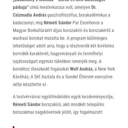
párbaja”
című mesterkurzus volt, amelyen
Dr.
Csizmadia András
gasztrofilozófus, borakadémikus a
badacsonyi, míg
Németi Sándor
Par Excellence a
Magyar Borkultúráért díjas borszakíró és borszakértő a
wachaui borokat mutatta be. A program különleges
lehetőséget adott arra, hogy a résztvevők két kivételes
borvidék karakterét, hagyományait és termőhelyi
sajátosságait egymás tükrében ismerjék meg. A
borokhoz illeszkedő fogásokat
Wolf András
, a New York
Kávéház, A Séf Asztala és a Gundel Étterem executive
séfje készítette el.
A testvérvárosi együttműködés egyik kezdeményezője,
Németi Sándor
borszakíró, akit mindkét település
borszakmai nagykövetnek jelölt, így fogalmazott: