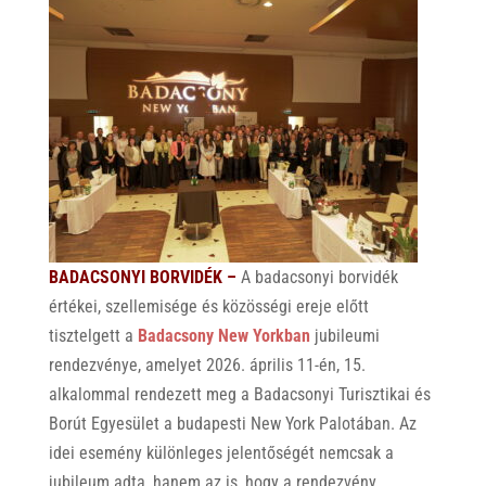
BADACSONYI BORVIDÉK –
A badacsonyi borvidék
értékei, szellemisége és közösségi ereje előtt
tisztelgett a
Badacsony New Yorkban
jubileumi
rendezvénye, amelyet 2026. április 11-én, 15.
alkalommal rendezett meg a Badacsonyi Turisztikai és
Borút Egyesület a budapesti New York Palotában. Az
idei esemény különleges jelentőségét nemcsak a
jubileum adta, hanem az is, hogy a rendezvény