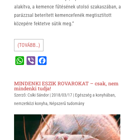
alakítva, a kemence fűtésének utolsó szakaszában, a
parázzsal beterített kemencefenék megtisztított
közepére fektetve sütik meg.”
(TOVÁBB…)
W
V
F
h
i
a
a
b
c
MINDENKI ESZIK ROVAROKAT – csak, nem
t
e
e
mindenki tudja!
Szerző:
s
Csíki Sándor
r
b
|
2018/03/17
|
Egészség a konyhában
,
nemzetközi konyha
,
Népszerű tudomány
A
o
p
o
p
k