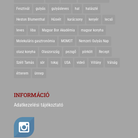
Fesztivál
gulyás
gulyásleves
hal
halászlé
Heston Blumenthal
Húsvét
karácsony
kenyér
lecsó
leves
liba
Magyar Bor Akadémia
magyar konyha
Molekuláris gasztronómia
MOMOT
Nemzeti Gulyás Nap
olasz konyha
Olaszország
pezsgő
pörkölt
Recept
Széll Tamás
sör
tokaj
USA
videó
Villány
Válság
étterem
ünnep
INFORMÁCIÓ
Adatkezelési tájékoztató