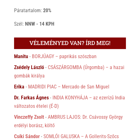
Páratartalom:
20%
Szél:
NNW - 14 KPH
VÉLEMÉNYED VAN? ÍRD MEG!
Manitu
-
BORJÚAGY – paprikás szószban
Zsédely László
-
CSÁSZÁRGOMBA (Úrgomba) – a hazai
gombák királya
Erika
-
MADRIDI PIAC – Mercado de San Miguel
Dr. Farkas Ágnes
-
INDIA KONYHÁJA – az ezerízű India
változatos ételei (É-D)
Vinczeffy Zsolt
-
AMBRUS LAJOS: Dr. Csávossy György
erdélyi borász, költő
Csíki Sándor
-
SOMLÓI GALUSKA – A Gollerits-Szőcs