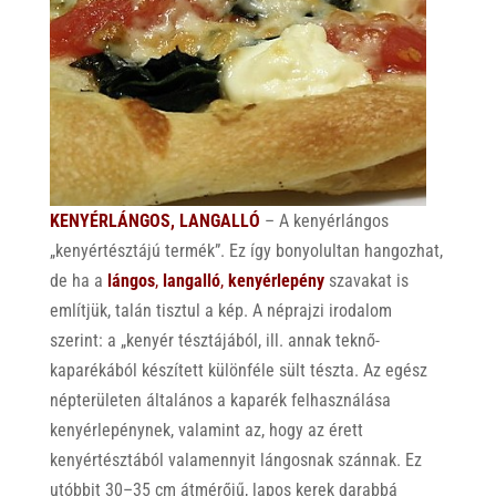
KENYÉRLÁNGOS, LANGALLÓ
– A kenyérlángos
„kenyértésztájú termék”. Ez így bonyolultan hangozhat,
de ha a
lángos
,
langalló
,
kenyérlepény
szavakat is
említjük, talán tisztul a kép. A néprajzi irodalom
szerint: a „kenyér tésztájából, ill. annak teknő-
kaparékából készített különféle sült tészta. Az egész
népterületen általános a kaparék felhasználása
kenyérlepénynek, valamint az, hogy az érett
kenyértésztából valamennyit lángosnak szánnak. Ez
utóbbit 30–35 cm átmérőjű, lapos kerek darabbá