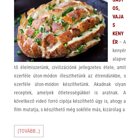
p
k
OS,
VAJA
S
KENY
ÉR
– A
kenyér
alapve
tő élelmiszerünk, civilizációnk jellegzetes étele, amit
ezerféle úton-módon illeszthetünk az étrendünkbe, s
ezerféle úton-módon készíthetünk. Akadnak olyan
receptek, amelyek ötletességükkel is aratnak. A
következő videó forró cipója készíthető úgy is, ahogy a
film mutatja, s készíthető még sokféle más, kizárólag a
(TOVÁBB…)