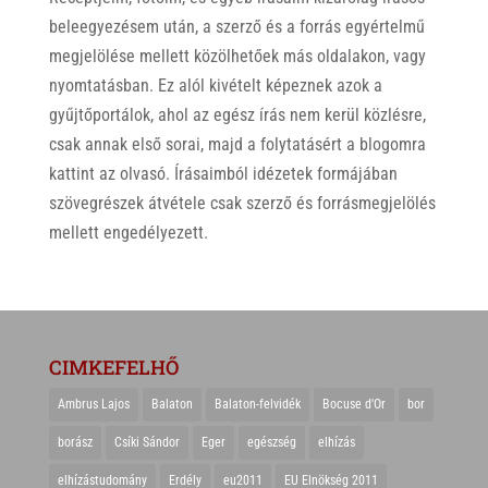
beleegyezésem után, a szerző és a forrás egyértelmű
megjelölése mellett közölhetőek más oldalakon, vagy
nyomtatásban. Ez alól kivételt képeznek azok a
gyűjtőportálok, ahol az egész írás nem kerül közlésre,
csak annak első sorai, majd a folytatásért a blogomra
kattint az olvasó. Írásaimból idézetek formájában
szövegrészek átvétele csak szerző és forrásmegjelölés
mellett engedélyezett.
CIMKEFELHŐ
Ambrus Lajos
Balaton
Balaton-felvidék
Bocuse d'Or
bor
borász
Csíki Sándor
Eger
egészség
elhízás
elhízástudomány
Erdély
eu2011
EU Elnökség 2011