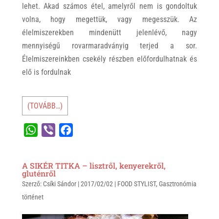
lehet. Akad számos étel, amelyről nem is gondoltuk
volna, hogy megettük, vagy megesszük. Az
élelmiszerekben mindenütt jelenlévő, nagy
mennyiségű rovarmaradványig terjed a sor.
Élelmiszereinkben csekély részben előfordulhatnak és
elő is fordulnak
(TOVÁBB…)
W
V
F
h
i
a
a
b
c
A SIKÉR TITKA – lisztről, kenyerekről,
t
e
e
gluténről
Szerző:
s
Csíki Sándor
r
b
|
2017/02/02
|
FOOD STYLIST
,
Gasztronómia
történet
A
o
p
o