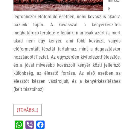
messz
e
legtöbbször előforduló esetben, némi kovász is akad a
házunk táján. A kovásszal a kenyérkészítés
meghatározó területére lépünk, már csak azért is, mert
akad nem egy kenyér, ami több kovászt, vagyis
előfermentált tésztát tartalmaz, mint a dagasztáskor
hozzáadott lisztet. Az egyszerűen kivitelezett élesztős,
és a jóval mívesebb kovászolt kenyér közti jellemző
különbség, az élesztő forrása. Az első esetben az
élesztőt készen vásároljuk, és a kenyérkészítéshez
(kelt tésztához)
(TOVÁBB…)
W
V
F
h
i
a