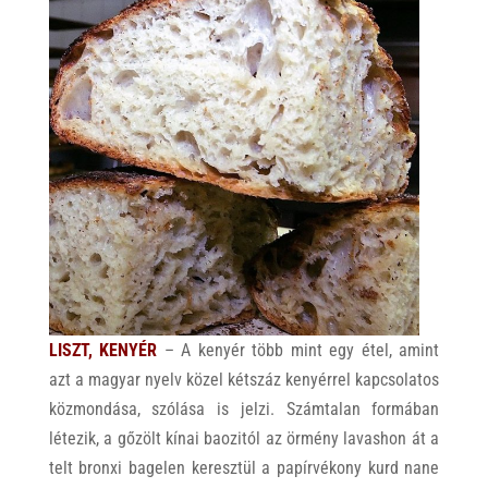
p
k
LISZT, KENYÉR
– A kenyér több mint egy étel, amint
azt a magyar nyelv közel kétszáz kenyérrel kapcsolatos
közmondása, szólása is jelzi. Számtalan formában
létezik, a gőzölt kínai baozitól az örmény lavashon át a
telt bronxi bagelen keresztül a papírvékony kurd nane