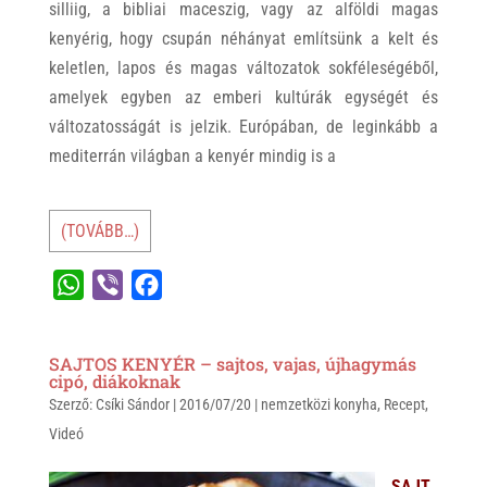
silliig, a bibliai maceszig, vagy az alföldi magas
kenyérig, hogy csupán néhányat említsünk a kelt és
keletlen, lapos és magas változatok sokféleségéből,
amelyek egyben az emberi kultúrák egységét és
változatosságát is jelzik. Európában, de leginkább a
mediterrán világban a kenyér mindig is a
(TOVÁBB…)
W
V
F
h
i
a
a
b
c
SAJTOS KENYÉR – sajtos, vajas, újhagymás
t
e
e
cipó, diákoknak
Szerző:
s
Csíki Sándor
r
b
|
2016/07/20
|
nemzetközi konyha
,
Recept
,
Videó
A
o
p
o
SAJT