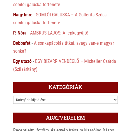
somlói galuska története
Nagy Imre
-
SOMLÓI GALUSKA – A Gollerits-Szőcs
somlói galuska története
P. Nóra
-
AMBRUS LAJOS: A lepkegyűjtő
Bobbafet
-
A sonkapácolás titkai, avagy van-e magyar
sonka?
Egy utazó
-
EGY BIZARR VENDÉGLŐ – Micheller Csárda
(Szilsárkány)
KATEGÓRIÁK
KATEGÓRIÁK
ADATVÉDELEM
Receptjeim, fotóim, és egyéb írásaim kizárólag írásos