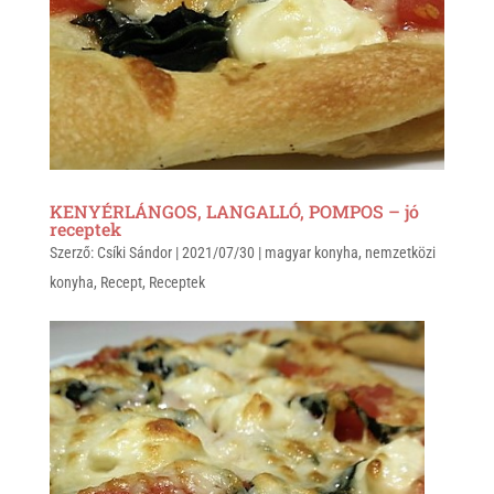
KENYÉRLÁNGOS, LANGALLÓ, POMPOS – jó
receptek
Szerző:
Csíki Sándor
|
2021/07/30
|
magyar konyha
,
nemzetközi
konyha
,
Recept
,
Receptek