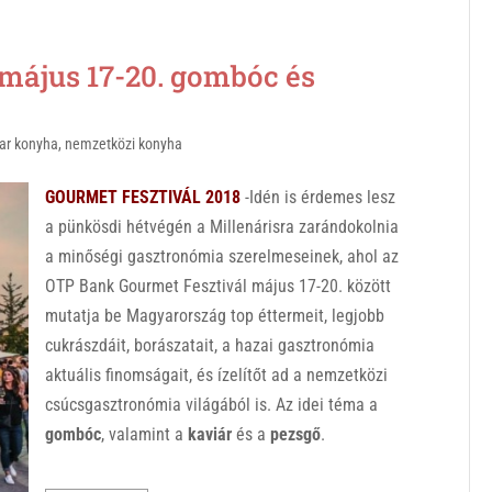
ájus 17-20. gombóc és
ar konyha
,
nemzetközi konyha
GOURMET FESZTIVÁL 2018
-Idén is érdemes lesz
a pünkösdi hétvégén a Millenárisra zarándokolnia
a minőségi gasztronómia szerelmeseinek, ahol az
OTP Bank Gourmet Fesztivál május 17-20. között
mutatja be Magyarország top éttermeit, legjobb
cukrászdáit, borászatait, a hazai gasztronómia
aktuális finomságait, és ízelítőt ad a nemzetközi
csúcsgasztronómia világából is. Az idei téma a
gombóc
, valamint a
kaviár
és a
pezsgő
.