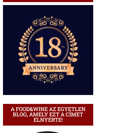
A FOOD&WINE AZ EGYETLEN
BLOG, AMELY EZT A CÍMET
ELNYERTE!