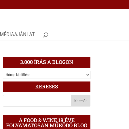
MÉDIAAJÁNLAT
3.000 ÍRÁS A BLOGON
3.000
ÍRÁS
KERESÉS
A
BLOGON
A FOOD & WINE 18 ÉVE
FOLYAMATOSAN MŰKÖDŐ BLOG