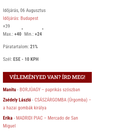
Időjárás, 06 Augusztus
Időjárás: Budapest
+
39
°
°
Max.:
+
40
Min.:
+
24
Páratartalom:
21%
Szél:
ESE - 10 KPH
VÉLEMÉNYED VAN? ÍRD MEG!
Manitu
-
BORJÚAGY – paprikás szószban
Zsédely László
-
CSÁSZÁRGOMBA (Úrgomba) –
a hazai gombák királya
Erika
-
MADRIDI PIAC – Mercado de San
Miguel