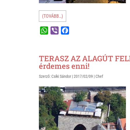
(TOVÁBB…)
W
V
F
h
i
a
a
b
c
t
e
e
TERASZ AZ ALAGÚT FELE
s
r
b
érdemes enni!
A
o
Szerző:
Csíki Sándor
|
2017/02/09
|
Chef
p
o
p
k