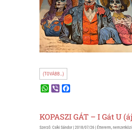
(TOVÁBB…)
W
V
F
h
i
a
a
b
c
t
e
e
KOPASZI GÁT – I Gát U (áj
s
r
b
Szerző:
Csíki Sándor
|
2018/07/26
|
Éttererm
,
nemzetközi
A
o