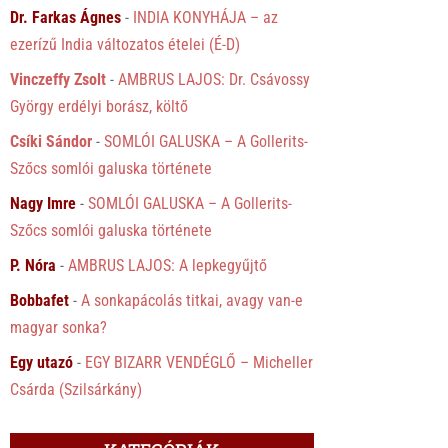
Dr. Farkas Ágnes
-
INDIA KONYHÁJA – az
ezerízű India változatos ételei (É-D)
Vinczeffy Zsolt
-
AMBRUS LAJOS: Dr. Csávossy
György erdélyi borász, költő
Csíki Sándor
-
SOMLÓI GALUSKA – A Gollerits-
Szőcs somlói galuska története
Nagy Imre
-
SOMLÓI GALUSKA – A Gollerits-
Szőcs somlói galuska története
P. Nóra
-
AMBRUS LAJOS: A lepkegyűjtő
Bobbafet
-
A sonkapácolás titkai, avagy van-e
magyar sonka?
Egy utazó
-
EGY BIZARR VENDÉGLŐ – Micheller
Csárda (Szilsárkány)