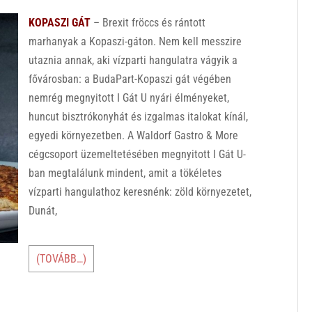
KOPASZI GÁT
– Brexit fröccs és rántott
marhanyak a Kopaszi-gáton. Nem kell messzire
utaznia annak, aki vízparti hangulatra vágyik a
fővárosban: a BudaPart-Kopaszi gát végében
nemrég megnyitott I Gát U nyári élményeket,
huncut bisztrókonyhát és izgalmas italokat kínál,
egyedi környezetben. A Waldorf Gastro & More
cégcsoport üzemeltetésében megnyitott I Gát U-
ban megtalálunk mindent, amit a tökéletes
vízparti hangulathoz keresnénk: zöld környezetet,
Dunát,
(TOVÁBB…)