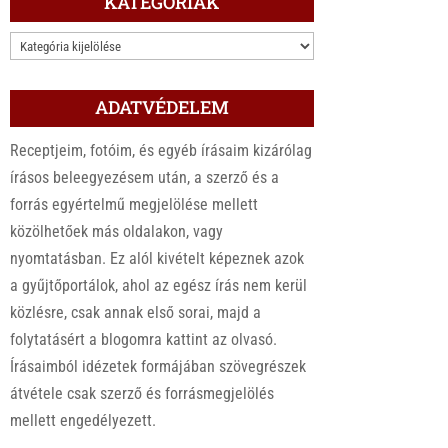
KATEGÓRIÁK
KATEGÓRIÁK
ADATVÉDELEM
Receptjeim, fotóim, és egyéb írásaim kizárólag
írásos beleegyezésem után, a szerző és a
forrás egyértelmű megjelölése mellett
közölhetőek más oldalakon, vagy
nyomtatásban. Ez alól kivételt képeznek azok
a gyűjtőportálok, ahol az egész írás nem kerül
közlésre, csak annak első sorai, majd a
folytatásért a blogomra kattint az olvasó.
Írásaimból idézetek formájában szövegrészek
átvétele csak szerző és forrásmegjelölés
mellett engedélyezett.