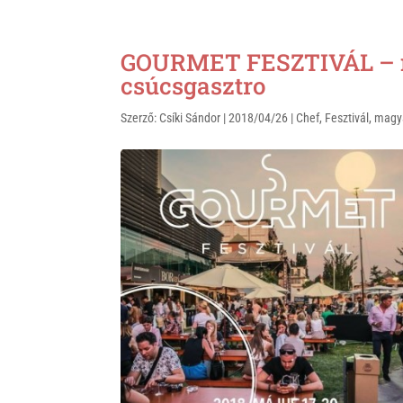
h
i
a
a
b
c
t
e
e
GOURMET FESZTIVÁL – m
s
r
b
csúcsgasztro
A
o
Szerző:
Csíki Sándor
|
2018/04/26
|
Chef
,
Fesztivál
,
magy
p
o
p
k