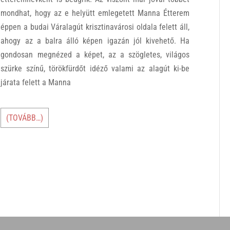
mondhat, hogy az e helyütt emlegetett Manna Étterem
éppen a budai Váralagút krisztinavárosi oldala felett áll,
ahogy az a balra álló képen igazán jól kivehető. Ha
gondosan megnézed a képet, az a szögletes, világos
szürke színű, törökfürdőt idéző valami az alagút ki-be
járata felett a Manna
(TOVÁBB…)