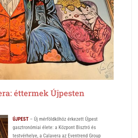
era: éttermek Újpesten
ÚJPEST
– Új mérföldkőhöz érkezett Újpest
gasztronómiai élete: a Központ Bisztró és
testvérhelye, a Calavera az Eventrend Group