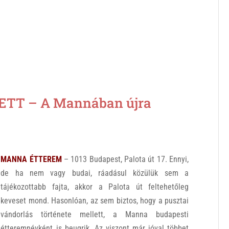
TT – A Mannában újra
MANNA ÉTTEREM
– 1013 Budapest, Palota út 17. Ennyi,
de ha nem vagy budai, ráadásul közülük sem a
tájékozottabb fajta, akkor a Palota út feltehetőleg
keveset mond. Hasonlóan, az sem biztos, hogy a pusztai
vándorlás története mellett, a Manna budapesti
étteremnévként is beugrik. Az viszont már jóval többet