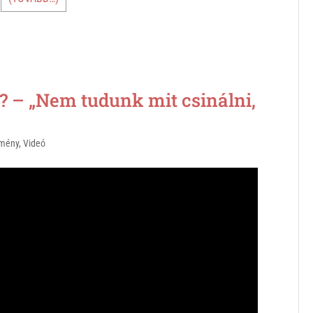
– „Nem tudunk mit csinálni,
mény
,
Videó