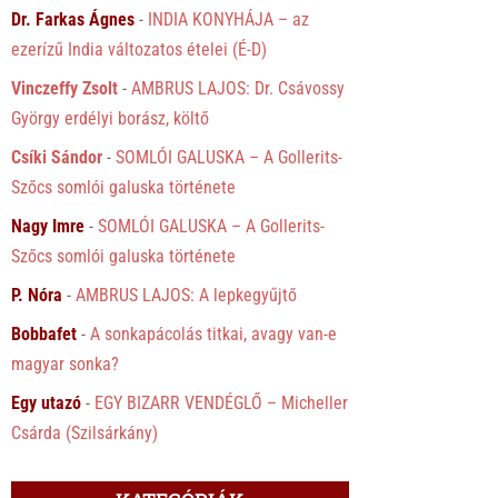
Dr. Farkas Ágnes
-
INDIA KONYHÁJA – az
ezerízű India változatos ételei (É-D)
Vinczeffy Zsolt
-
AMBRUS LAJOS: Dr. Csávossy
György erdélyi borász, költő
Csíki Sándor
-
SOMLÓI GALUSKA – A Gollerits-
Szőcs somlói galuska története
Nagy Imre
-
SOMLÓI GALUSKA – A Gollerits-
Szőcs somlói galuska története
P. Nóra
-
AMBRUS LAJOS: A lepkegyűjtő
Bobbafet
-
A sonkapácolás titkai, avagy van-e
magyar sonka?
Egy utazó
-
EGY BIZARR VENDÉGLŐ – Micheller
Csárda (Szilsárkány)