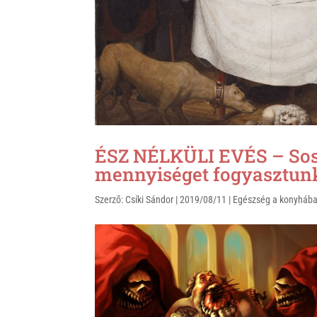
k
ÉSZ NÉLKÜLI EVÉS – Sos
mennyiséget fogyasztun
Szerző:
Csíki Sándor
|
2019/08/11
|
Egészség a konyháb