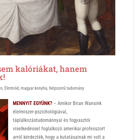
em kalóriákat, hanem
k!
an
,
Életmód
,
magyar konyha
,
Népszerű tudomány
MENNYIT EGYÜNK?
– Amikor Brian Wansink
élelmiszer-pszichológiával,
táplálkozástudománnyal és fogyasztói
viselkedéssel foglalkozó amerikai professzort
arról kérdezték, hogy a kutatásainak mi volt a