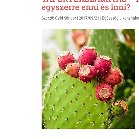
s
r
b
egyszerre enni és inni?
A
o
Szerző:
Csíki Sándor
|
2017/09/21
|
Egészség a konyháb
p
o
p
k