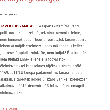
an
,
Fogyókúra
TÁPÉRTÉKSZÁMÍTÁS
– A tápértékszámítás iránti
politikusi elkötelezettségnek nincs semmi értelme, ha
nem hinnének abban, hogy a fogyasztók tápanyagokra
lebontva tudják értelmezni, hogy miképpen is kellene
„helyesen” táplálkozniuk.
De, nem tudják! És a kutatók
sem tudják!
Ennek ellenére, a fogyasztók
élelmiszerekkel kapcsolatos tájékoztatásáról szóló
1169/2011/EU Európa parlamenti és tanács rendelet
alapján, a tápérték jelölés új szabályait kell kötelezően
alkalmazni 2016. december 13-tól az előrecsomagolt
élelmiszereken.
(TOVÁBB…)