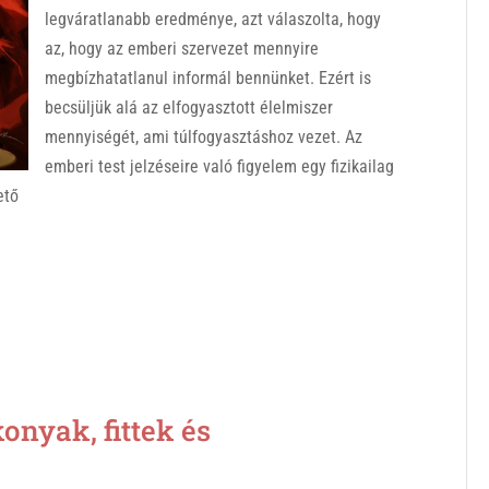
legváratlanabb eredménye, azt válaszolta, hogy
az, hogy az emberi szervezet mennyire
megbízhatatlanul informál bennünket. Ezért is
becsüljük alá az elfogyasztott élelmiszer
mennyiségét, ami túlfogyasztáshoz vezet. Az
emberi test jelzéseire való figyelem egy fizikailag
ető
yak, fittek és