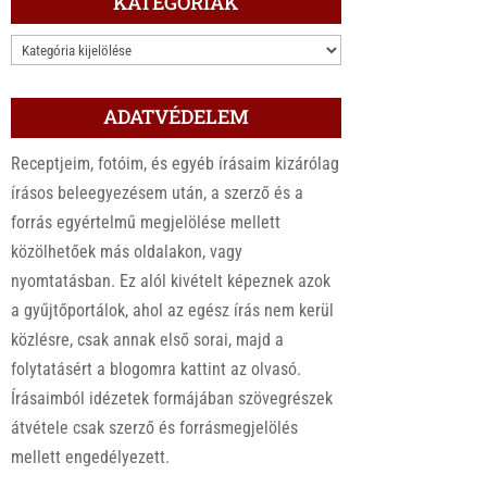
KATEGÓRIÁK
KATEGÓRIÁK
ADATVÉDELEM
Receptjeim, fotóim, és egyéb írásaim kizárólag
írásos beleegyezésem után, a szerző és a
forrás egyértelmű megjelölése mellett
közölhetőek más oldalakon, vagy
nyomtatásban. Ez alól kivételt képeznek azok
a gyűjtőportálok, ahol az egész írás nem kerül
közlésre, csak annak első sorai, majd a
folytatásért a blogomra kattint az olvasó.
Írásaimból idézetek formájában szövegrészek
átvétele csak szerző és forrásmegjelölés
mellett engedélyezett.