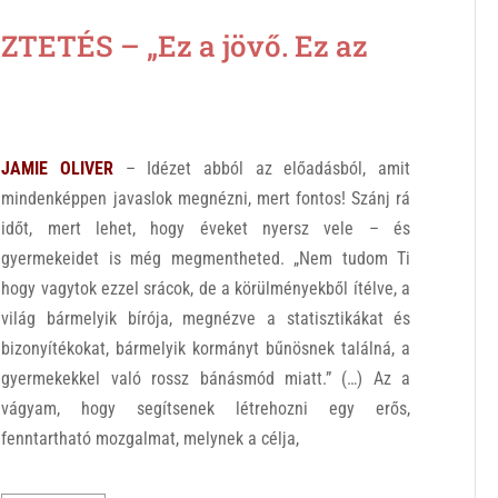
ETÉS – „Ez a jövő. Ez az
JAMIE OLIVER
– Idézet abból az előadásból, amit
mindenképpen javaslok megnézni, mert fontos! Szánj rá
időt, mert lehet, hogy éveket nyersz vele – és
gyermekeidet is még megmentheted. „Nem tudom Ti
hogy vagytok ezzel srácok, de a körülményekből ítélve, a
világ bármelyik bírója, megnézve a statisztikákat és
bizonyítékokat, bármelyik kormányt bűnösnek találná, a
gyermekekkel való rossz bánásmód miatt.” (…) Az a
vágyam, hogy segítsenek létrehozni egy erős,
fenntartható mozgalmat, melynek a célja,