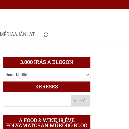
MÉDIAAJÁNLAT
3.000 ÍRÁS A BLOGON
3.000
ÍRÁS
KERESÉS
A
BLOGON
A FOOD & WINE 18 ÉVE
FOLYAMATOSAN MŰKÖDŐ BLOG