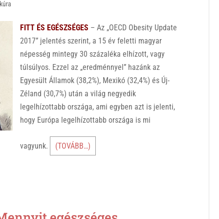
kúra
FITT ÉS EGÉSZSÉGES
– Az „OECD Obesity Update
2017” jelentés szerint, a 15 év feletti magyar
népesség mintegy 30 százaléka elhízott, vagy
túlsúlyos. Ezzel az „eredménnyel” hazánk az
Egyesült Államok (38,2%), Mexikó (32,4%) és Új-
Zéland (30,7%) után a világ negyedik
legelhízottabb országa, ami egyben azt is jelenti,
hogy Európa legelhízottabb országa is mi
vagyunk.
(TOVÁBB…)
ennyit egészséges