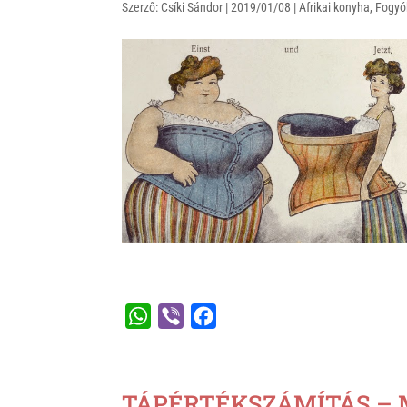
Szerző:
Csíki Sándor
|
2019/01/08
|
Afrikai konyha
,
Fogyó
p
o
p
k
W
V
F
h
i
a
a
b
c
t
e
e
TÁPÉRTÉKSZÁMÍTÁS – M