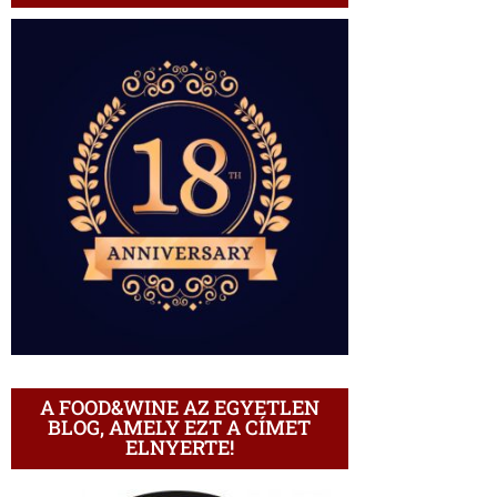
A FOOD&WINE AZ EGYETLEN
BLOG, AMELY EZT A CÍMET
ELNYERTE!