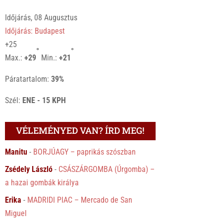
Időjárás, 08 Augusztus
Időjárás: Budapest
+
25
°
°
Max.:
+
29
Min.:
+
21
Páratartalom:
39%
Szél:
ENE - 15 KPH
VÉLEMÉNYED VAN? ÍRD MEG!
Manitu
-
BORJÚAGY – paprikás szószban
Zsédely László
-
CSÁSZÁRGOMBA (Úrgomba) –
a hazai gombák királya
Erika
-
MADRIDI PIAC – Mercado de San
Miguel