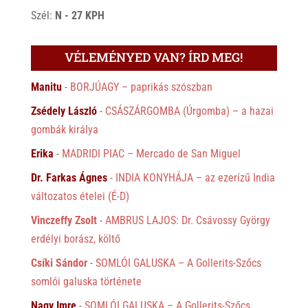
Szél:
N - 27 KPH
VÉLEMÉNYED VAN? ÍRD MEG!
Manitu
-
BORJÚAGY – paprikás szószban
Zsédely László
-
CSÁSZÁRGOMBA (Úrgomba) – a hazai
gombák királya
Erika
-
MADRIDI PIAC – Mercado de San Miguel
Dr. Farkas Ágnes
-
INDIA KONYHÁJA – az ezerízű India
változatos ételei (É-D)
Vinczeffy Zsolt
-
AMBRUS LAJOS: Dr. Csávossy György
erdélyi borász, költő
Csíki Sándor
-
SOMLÓI GALUSKA – A Gollerits-Szőcs
somlói galuska története
Nagy Imre
-
SOMLÓI GALUSKA – A Gollerits-Szőcs