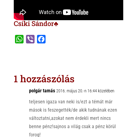
Csíki Sándor♣
W
V
F
h
i
a
a
b
c
t
e
e
s
r
b
1 hozzászólás
A
o
p
o
polgár tamás
2016. május 20.-n 16:44 közelében
p
k
teljesen igaza van neki is/ezt a témát már
mások is feszegették/de akik tudnának ezen
változtatni,azokat nem érdekli mert nincs
benne pénz!sajnos a világ csak a pénz körül
forog!