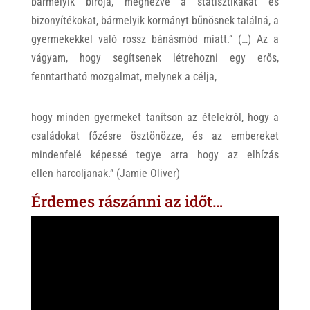
bármelyik bírója, megnézve a statisztikákat és
bizonyítékokat, bármelyik kormányt bűnösnek találná, a
gyermekekkel való rossz bánásmód miatt.” (…) Az a
vágyam, hogy segítsenek létrehozni egy erős,
fenntartható mozgalmat, melynek a célja,
hogy minden gyermeket tanítson az ételekről, hogy a
családokat főzésre ösztönözze, és az embereket
mindenfelé képessé tegye arra hogy az elhízás
ellen harcoljanak.” (Jamie Oliver)
Érdemes rászánni az időt…