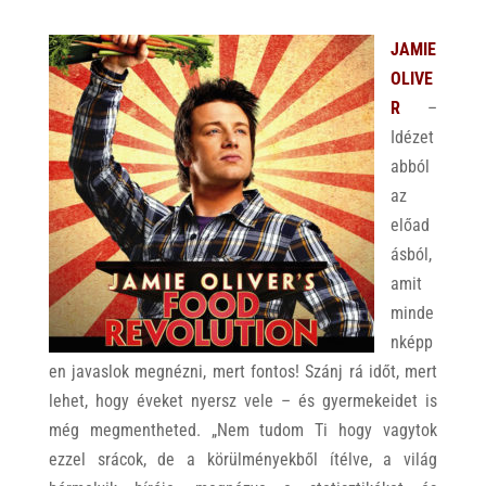
JAMIE
OLIVE
R
–
Idézet
abból
az
előad
ásból,
amit
minde
nképp
en javaslok megnézni, mert fontos! Szánj rá időt, mert
lehet, hogy éveket nyersz vele – és gyermekeidet is
még megmentheted. „Nem tudom Ti hogy vagytok
ezzel srácok, de a körülményekből ítélve, a világ