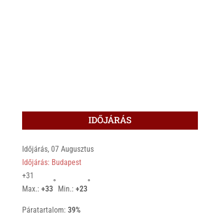
IDŐJÁRÁS
Időjárás, 07 Augusztus
Időjárás: Budapest
+
31
°
°
Max.:
+
33
Min.:
+
23
Páratartalom:
39%