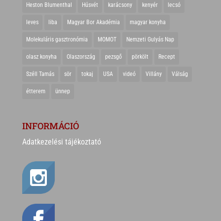
Heston Blumenthal
Húsvét
karácsony
kenyér
lecsó
leves
liba
Magyar Bor Akadémia
magyar konyha
Molekuláris gasztronómia
MOMOT
Nemzeti Gulyás Nap
olasz konyha
Olaszország
pezsgő
pörkölt
Recept
Széll Tamás
sör
tokaj
USA
videó
Villány
Válság
étterem
ünnep
INFORMÁCIÓ
Adatkezelési tájékoztató