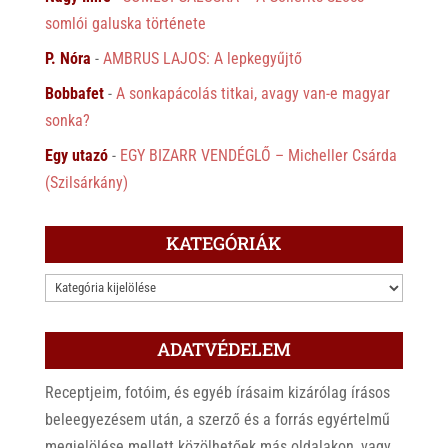
somlói galuska története
P. Nóra
-
AMBRUS LAJOS: A lepkegyűjtő
Bobbafet
-
A sonkapácolás titkai, avagy van-e magyar
sonka?
Egy utazó
-
EGY BIZARR VENDÉGLŐ – Micheller Csárda
(Szilsárkány)
KATEGÓRIÁK
KATEGÓRIÁK
ADATVÉDELEM
Receptjeim, fotóim, és egyéb írásaim kizárólag írásos
beleegyezésem után, a szerző és a forrás egyértelmű
megjelölése mellett közölhetőek más oldalakon, vagy