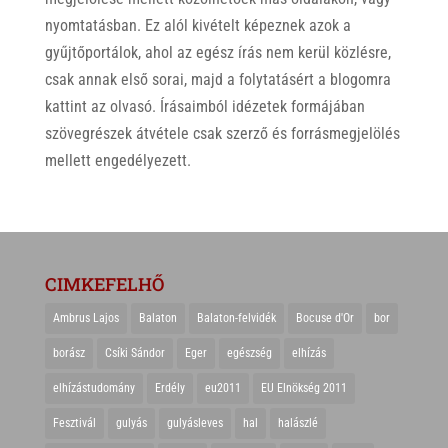
nyomtatásban. Ez alól kivételt képeznek azok a
gyűjtőportálok, ahol az egész írás nem kerül közlésre,
csak annak első sorai, majd a folytatásért a blogomra
kattint az olvasó. Írásaimból idézetek formájában
szövegrészek átvétele csak szerző és forrásmegjelölés
mellett engedélyezett.
CIMKEFELHŐ
Ambrus Lajos
Balaton
Balaton-felvidék
Bocuse d'Or
bor
borász
Csíki Sándor
Eger
egészség
elhízás
elhízástudomány
Erdély
eu2011
EU Elnökség 2011
Fesztivál
gulyás
gulyásleves
hal
halászlé