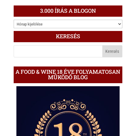
3.000 ÍRÁS A BLOGON
3.000
ÍRÁS
KERESÉS
A
BLOGON
A FOOD & WINE 18 ÉVE FOLYAMATOSAN
MŰKÖDŐ BLOG