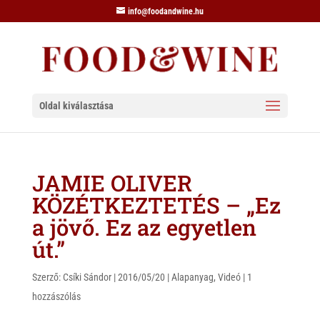
info@foodandwine.hu
Oldal kiválasztása
JAMIE OLIVER
KÖZÉTKEZTETÉS – „Ez
a jövő. Ez az egyetlen
út.”
Szerző:
Csíki Sándor
|
2016/05/20
|
Alapanyag
,
Videó
|
1
hozzászólás