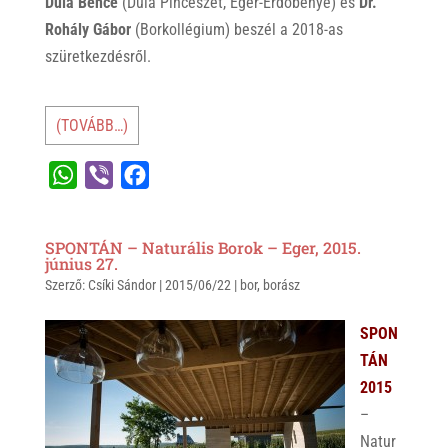
Dula Bence
(Dula Pincészet, Eger-Erdőbénye) és
Dr.
Rohály Gábor
(Borkollégium) beszél a 2018-as
szüretkezdésről.
(TOVÁBB…)
W
V
F
h
i
a
a
b
c
SPONTÁN – Naturális Borok – Eger, 2015.
t
e
e
június 27.
Szerző:
s
Csíki Sándor
r
b
|
2015/06/22
|
bor
,
borász
A
o
SPON
p
o
TÁN
p
k
2015
–
Natur