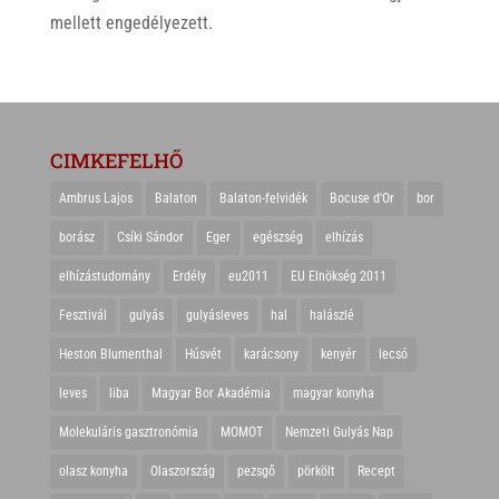
mellett engedélyezett.
CIMKEFELHŐ
Ambrus Lajos
Balaton
Balaton-felvidék
Bocuse d'Or
bor
borász
Csíki Sándor
Eger
egészség
elhízás
elhízástudomány
Erdély
eu2011
EU Elnökség 2011
Fesztivál
gulyás
gulyásleves
hal
halászlé
Heston Blumenthal
Húsvét
karácsony
kenyér
lecsó
leves
liba
Magyar Bor Akadémia
magyar konyha
Molekuláris gasztronómia
MOMOT
Nemzeti Gulyás Nap
olasz konyha
Olaszország
pezsgő
pörkölt
Recept