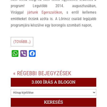
program! Legutóbb 2014. augusztusában,
Virággal
jártunk Egerszalókon
, s erről kellemes
emlékeket őrzünk azóta is. A Lőrincz család legújabb
programjára készülve egy borongós szombati napon,
(TOVÁBB…)
W
V
F
h
i
a
a
b
c
« RÉGEBBI BEJEGYZÉSEK
t
e
e
s
r
b
3.000 ÍRÁS A BLOGON
A
o
3.000
p
o
ÍRÁS
p
k
KERESÉS
A