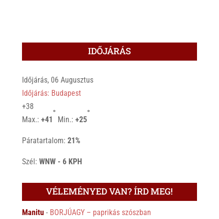
IDŐJÁRÁS
Időjárás, 06 Augusztus
Időjárás: Budapest
+
38
°
°
Max.:
+
41
Min.:
+
25
Páratartalom:
21%
Szél:
WNW - 6 KPH
VÉLEMÉNYED VAN? ÍRD MEG!
Manitu
-
BORJÚAGY – paprikás szószban