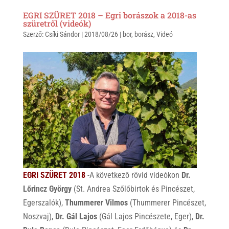
a
b
c
EGRI SZÜRET 2018 – Egri borászok a 2018-as
t
e
e
szüretről (videók)
Szerző:
s
Csíki Sándor
r
b
|
2018/08/26
|
bor
,
borász
,
Videó
A
o
p
o
p
k
EGRI SZÜRET 2018
-A következő rövid videókon
Dr.
Lőrincz György
(St. Andrea Szőlőbirtok és Pincészet,
Egerszalók),
Thummerer Vilmos
(Thummerer Pincészet,
Noszvaj),
Dr. Gál Lajos
(Gál Lajos Pincészete, Eger),
Dr.