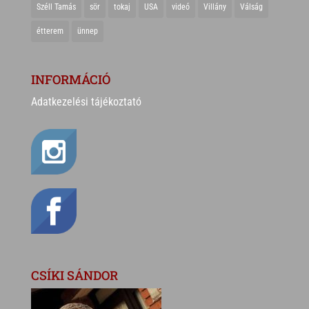
Széll Tamás
sör
tokaj
USA
videó
Villány
Válság
étterem
ünnep
INFORMÁCIÓ
Adatkezelési tájékoztató
CSÍKI SÁNDOR