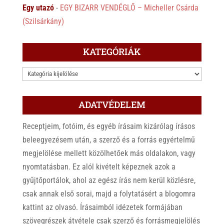
Egy utazó
-
EGY BIZARR VENDÉGLŐ – Micheller Csárda
(Szilsárkány)
KATEGÓRIÁK
KATEGÓRIÁK
ADATVÉDELEM
Receptjeim, fotóim, és egyéb írásaim kizárólag írásos
beleegyezésem után, a szerző és a forrás egyértelmű
megjelölése mellett közölhetőek más oldalakon, vagy
nyomtatásban. Ez alól kivételt képeznek azok a
gyűjtőportálok, ahol az egész írás nem kerül közlésre,
csak annak első sorai, majd a folytatásért a blogomra
kattint az olvasó. Írásaimból idézetek formájában
szövegrészek átvétele csak szerző és forrásmegjelölés