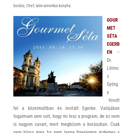
borász
,
Chef
,
latin-amerikai konyha
A
o
p
o
GOUR
p
k
MET
SÉTA
EGERB
EN
–
Dr.
Lőrinc
z
Györg
y
hívott
fel a közelmúltban és invitált Egerbe. Valójában
fogalmam sem volt, hogy mi lesz a program, de ez nem
is nagyon zavart, mert megbízom a borászban. Csak
nem hívna meg, ha nem lenne figyelemre érdemes a