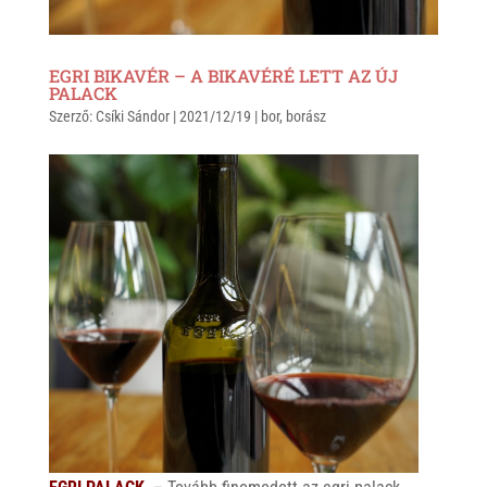
EGRI BIKAVÉR – A BIKAVÉRÉ LETT AZ ÚJ
PALACK
Szerző:
Csíki Sándor
|
2021/12/19
|
bor
,
borász