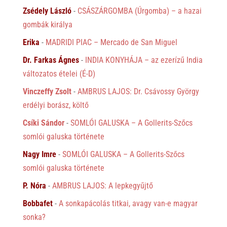
Zsédely László
-
CSÁSZÁRGOMBA (Úrgomba) – a hazai
gombák királya
Erika
-
MADRIDI PIAC – Mercado de San Miguel
Dr. Farkas Ágnes
-
INDIA KONYHÁJA – az ezerízű India
változatos ételei (É-D)
Vinczeffy Zsolt
-
AMBRUS LAJOS: Dr. Csávossy György
erdélyi borász, költő
Csíki Sándor
-
SOMLÓI GALUSKA – A Gollerits-Szőcs
somlói galuska története
Nagy Imre
-
SOMLÓI GALUSKA – A Gollerits-Szőcs
somlói galuska története
P. Nóra
-
AMBRUS LAJOS: A lepkegyűjtő
Bobbafet
-
A sonkapácolás titkai, avagy van-e magyar
sonka?