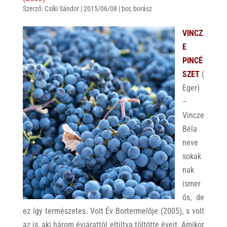
Szerző:
s
Csíki Sándor
r
b
|
2015/06/08
|
bor
,
borász
A
o
VINCZ
p
o
E
p
k
PINCÉ
SZET
(
Eger)
–
Vincze
Béla
neve
sokak
nak
ismer
ős, de
ez így természetes. Volt Év Bortermelője (2005), s volt
az is, aki három évjárattól eltiltva töltötte éveit. Amikor