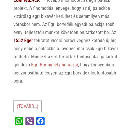
EGRI PALACK
– Tovább finomodott az egri palack
projekt. A finomodás lényege, hogy az új palackba
kizárólag egri bikavér kerülhet és semmilyen más
vörösbor nem
. A
z Egri borvidék egyedi palackja több
évnyi fejlesztőii munkát követően mutatkozott be. Az
1552 Eger
feliratot viselő borosüveghez kötődő új hír,
hogy ebbe a palackba a jövőben már csak Egri bikavér
tölthető. Mindezt azért tartották fontosnak a palackot
gondozó
Egri Borműhely borászai
, hogy könnyebben
beazonosítható legyen az Egri borvidék legfontosabb
bora.
(TOVÁBB…)
W
V
F
h
i
a