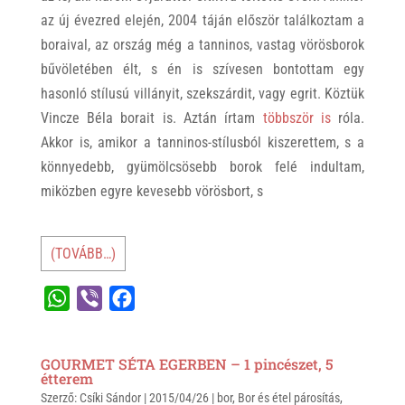
az új évezred elején, 2004 táján először találkoztam a
boraival, az ország még a tanninos, vastag vörösborok
bűvöletében élt, s én is szívesen bontottam egy
hasonló stílusú villányit, szekszárdit, vagy egrit. Köztük
Vincze Béla borait is. Aztán írtam
többször is
róla.
Akkor is, amikor a tanninos-stílusból kiszerettem, s a
könnyedebb, gyümölcsösebb borok felé indultam,
miközben egyre kevesebb vörösbort, s
(TOVÁBB…)
W
V
F
h
i
a
a
b
c
GOURMET SÉTA EGERBEN – 1 pincészet, 5
t
e
e
étterem
Szerző:
s
Csíki Sándor
r
b
|
2015/04/26
|
bor
,
Bor és étel párosítás
,