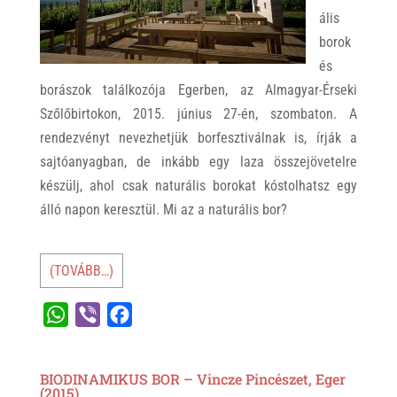
ális
borok
és
borászok találkozója Egerben, az Almagyar-Érseki
Szőlőbirtokon, 2015. június 27-én, szombaton. A
rendezvényt nevezhetjük borfesztiválnak is, írják a
sajtóanyagban, de inkább egy laza összejövetelre
készülj, ahol csak naturális borokat kóstolhatsz egy
álló napon keresztül. Mi az a naturális bor?
(TOVÁBB…)
W
V
F
h
i
a
a
b
c
BIODINAMIKUS BOR – Vincze Pincészet, Eger
t
e
e
(2015)