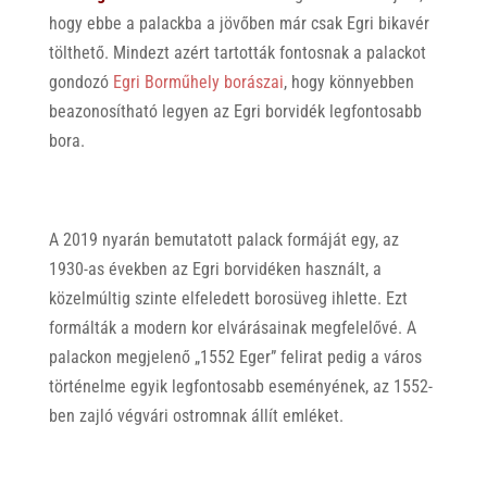
hogy ebbe a palackba a jövőben már csak Egri bikavér
tölthető. Mindezt azért tartották fontosnak a palackot
gondozó
Egri Borműhely borászai
, hogy könnyebben
beazonosítható legyen az Egri borvidék legfontosabb
bora.
A 2019 nyarán bemutatott palack formáját egy, az
1930-as években az Egri borvidéken használt, a
közelmúltig szinte elfeledett borosüveg ihlette. Ezt
formálták a modern kor elvárásainak megfelelővé. A
palackon megjelenő „1552 Eger” felirat pedig a város
történelme egyik legfontosabb eseményének, az 1552-
ben zajló végvári ostromnak állít emléket.