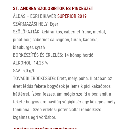
ST. ANDREA SZŐLŐBIRTOK ÉS PINCÉSZET
ÁLDÁS – EGRI BIKAVÉR
SUPERIOR 2019
SZÁRMAZÁSI HELY: Eger
SZŐLŐFAJTÁK: kékfrankos, cabernet franc, merlot,
pinot noir, cabernet sauvignon, turán, kadarka,
blauburger, syrah
BORKÉSZÍTÉS ÉS ÉRLELÉS: 14 hónap hordó
ALKOHOL: 14,23 %
SAV: 5,0 g/l
TOVÁBBI ÉRDEKESSÉG: Érett, mély, puha. Illatában az
érett lédús fekete bogyósok jellemzik pici kakaópros
háttérrel. Ízben feszes, ám mégis szelíd a bor, amit a
fekete bogyós aromavilág végigkísér egy közepes mély
tanninnal. Szép érlelési potenciállal rendelkező
izgalmas egri vörösbor.