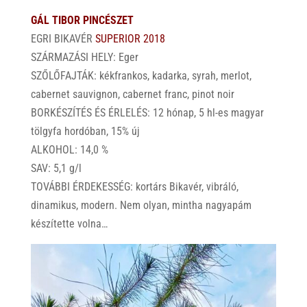
GÁL TIBOR PINCÉSZET
EGRI BIKAVÉR
SUPERIOR 2018
SZÁRMAZÁSI HELY: Eger
SZŐLŐFAJTÁK: kékfrankos, kadarka, syrah, merlot,
cabernet sauvignon, cabernet franc, pinot noir
BORKÉSZÍTÉS ÉS ÉRLELÉS: 12 hónap, 5 hl-es magyar
tölgyfa hordóban, 15% új
ALKOHOL: 14,0 %
SAV: 5,1 g/l
TOVÁBBI ÉRDEKESSÉG: kortárs Bikavér, vibráló,
dinamikus, modern. Nem olyan, mintha nagyapám
készítette volna…