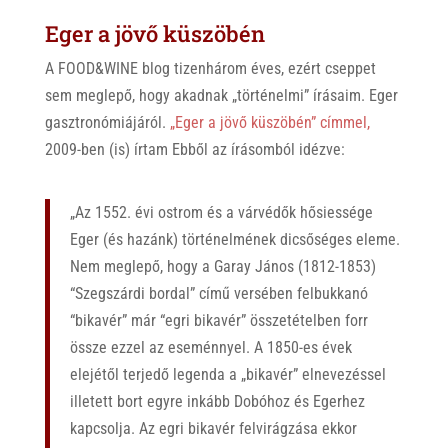
Eger a jövő küszöbén
A FOOD&WINE blog tizenhárom éves, ezért cseppet
sem meglepő, hogy akadnak „történelmi” írásaim.
Eger
gasztronómiájáról.
„Eger a jövő küszöbén” címmel,
2009-ben (is) írtam Ebből az írásomból idézve:
„Az 1552. évi ostrom és a várvédők hősiessége
Eger (és hazánk) történelmének dicsőséges eleme.
Nem meglepő, hogy a Garay János (1812-1853)
“Szegszárdi bordal” című versében felbukkanó
“bikavér” már “egri bikavér” összetételben forr
össze ezzel az eseménnyel. A 1850-es évek
elejétől terjedő legenda a „bikavér” elnevezéssel
illetett bort egyre inkább Dobóhoz és Egerhez
kapcsolja. Az egri bikavér felvirágzása ekkor