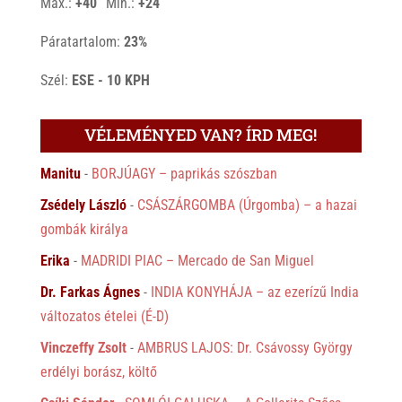
Max.:
+
40
Min.:
+
24
Páratartalom:
23%
Szél:
ESE - 10 KPH
VÉLEMÉNYED VAN? ÍRD MEG!
Manitu
-
BORJÚAGY – paprikás szószban
Zsédely László
-
CSÁSZÁRGOMBA (Úrgomba) – a hazai
gombák királya
Erika
-
MADRIDI PIAC – Mercado de San Miguel
Dr. Farkas Ágnes
-
INDIA KONYHÁJA – az ezerízű India
változatos ételei (É-D)
Vinczeffy Zsolt
-
AMBRUS LAJOS: Dr. Csávossy György
erdélyi borász, költő