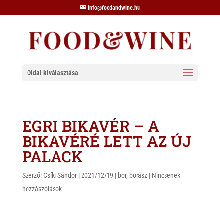
info@foodandwine.hu
Oldal kiválasztása
EGRI BIKAVÉR – A
BIKAVÉRÉ LETT AZ ÚJ
PALACK
Szerző:
Csíki Sándor
|
2021/12/19
|
bor
,
borász
|
Nincsenek
hozzászólások