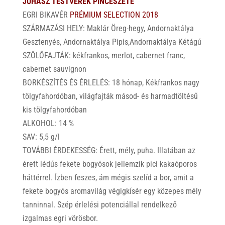
JUHÁSZ TESTVÉREK PINCÉSZETE
EGRI BIKAVÉR
PRÉMIUM SELECTION 2018
SZÁRMAZÁSI HELY: Maklár Öreg-hegy, Andornaktálya
Gesztenyés, Andornaktálya Pipis,Andornaktálya Kétágú
SZŐLŐFAJTÁK: kékfrankos, merlot, cabernet franc,
cabernet sauvignon
BORKÉSZÍTÉS ÉS ÉRLELÉS: 18 hónap, Kékfrankos nagy
tölgyfahordóban, világfajták másod- és harmadtöltésű
kis tölgyfahordóban
ALKOHOL: 14 %
SAV: 5,5 g/l
TOVÁBBI ÉRDEKESSÉG: Érett, mély, puha. Illatában az
érett lédús fekete bogyósok jellemzik pici kakaóporos
háttérrel. Ízben feszes, ám mégis szelíd a bor, amit a
fekete bogyós aromavilág végigkísér egy közepes mély
tanninnal. Szép érlelési potenciállal rendelkező
izgalmas egri vörösbor.