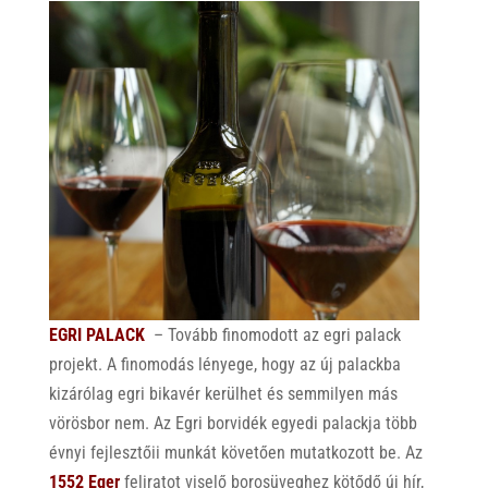
EGRI PALACK
– Tovább finomodott az egri palack
projekt. A finomodás lényege, hogy az új palackba
kizárólag egri bikavér kerülhet és semmilyen más
vörösbor nem
. A
z Egri borvidék egyedi palackja több
évnyi fejlesztőii munkát követően mutatkozott be. Az
1552 Eger
feliratot viselő borosüveghez kötődő új hír,