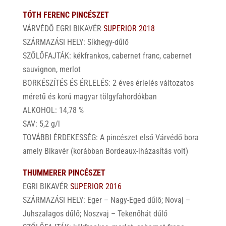
TÓTH FERENC PINCÉSZET
VÁRVÉDŐ EGRI BIKAVÉR
SUPERIOR 2018
SZÁRMAZÁSI HELY: Síkhegy-dűlő
SZŐLŐFAJTÁK: kékfrankos, cabernet franc, cabernet
sauvignon, merlot
BORKÉSZÍTÉS ÉS ÉRLELÉS: 2 éves érlelés változatos
méretű és korú magyar tölgyfahordókban
ALKOHOL: 14,78 %
SAV: 5,2 g/l
TOVÁBBI ÉRDEKESSÉG: A pincészet első Várvédő bora
amely Bikavér (korábban Bordeaux-iházasítás volt)
THUMMERER PINCÉSZET
EGRI BIKAVÉR
SUPERIOR 2016
SZÁRMAZÁSI HELY: Eger – Nagy-Eged dűlő; Novaj –
Juhszalagos dűlő; Noszvaj – Tekenőhát dűlő