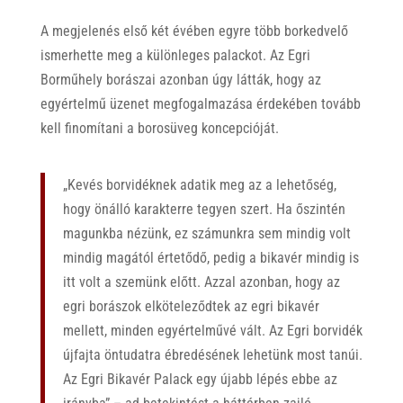
A megjelenés első két évében egyre több borkedvelő
ismerhette meg a különleges palackot. Az Egri
Borműhely borászai azonban úgy látták, hogy az
egyértelmű üzenet megfogalmazása érdekében tovább
kell finomítani a borosüveg koncepcióját.
„Kevés borvidéknek adatik meg az a lehetőség,
hogy önálló karakterre tegyen szert. Ha őszintén
magunkba nézünk, ez számunkra sem mindig volt
mindig magától értetődő, pedig a bikavér mindig is
itt volt a szemünk előtt. Azzal azonban, hogy az
egri borászok elköteleződtek az egri bikavér
mellett, minden egyértelművé vált. Az Egri borvidék
újfajta öntudatra ébredésének lehetünk most tanúi.
Az Egri Bikavér Palack egy újabb lépés ebbe az