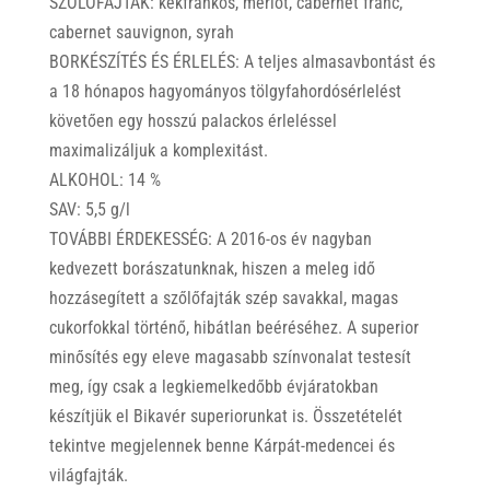
SZŐLŐFAJTÁK: kékfrankos, merlot, cabernet franc,
cabernet sauvignon, syrah
BORKÉSZÍTÉS ÉS ÉRLELÉS: A teljes almasavbontást és
a 18 hónapos hagyományos tölgyfahordósérlelést
követően egy hosszú palackos érleléssel
maximalizáljuk a komplexitást.
ALKOHOL: 14 %
SAV: 5,5 g/l
TOVÁBBI ÉRDEKESSÉG: A 2016-os év nagyban
kedvezett borászatunknak, hiszen a meleg idő
hozzásegített a szőlőfajták szép savakkal, magas
cukorfokkal történő, hibátlan beéréséhez. A superior
minősítés egy eleve magasabb színvonalat testesít
meg, így csak a legkiemelkedőbb évjáratokban
készítjük el Bikavér superiorunkat is. Összetételét
tekintve megjelennek benne Kárpát-medencei és
világfajták.