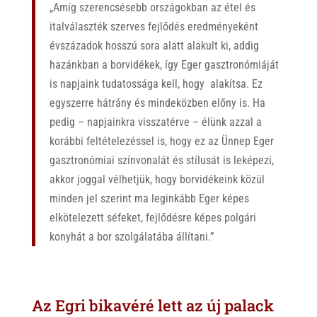
„Amíg szerencsésebb országokban az étel és
italválaszték szerves fejlődés eredményeként
évszázadok hosszú sora alatt alakult ki, addig
hazánkban a borvidékek, így Eger gasztronómiáját
is napjaink tudatossága kell, hogy alakítsa. Ez
egyszerre hátrány és mindeközben előny is. Ha
pedig – napjainkra visszatérve – élünk azzal a
korábbi feltételezéssel is, hogy ez az Ünnep Eger
gasztronómiai színvonalát és stílusát is leképezi,
akkor joggal vélhetjük, hogy borvidékeink közül
minden jel szerint ma leginkább Eger képes
elkötelezett séfeket, fejlődésre képes polgári
konyhát a bor szolgálatába állítani.”
Az Egri bikavéré lett az új palack