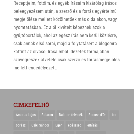
Receptjeim, fotóim, és egyéb írásaim kizárólag írásos
beleegyezésem után, a szerző és a forrás egyértelmű
megjelölése mellett közölhetőek más oldalakon, vagy
nyomtatásban. Ez alól kivételt képeznek azok a
gyűjtőportálok, ahol az egész írás nem kerül közlésre,
csak annak első sorai, majd a folytatásért a blogomra
kattint az olvasó. Írásaimból idézetek formájában
szövegrészek átvétele csak szerző és forrásmegjelölés
mellett engedélyezett.
CIMKEFELHŐ
Ambrus Lajos
Balaton
Balaton-felvidék
Bocuse d'Or
bor
borász
Csíki Sándor
Eger
egészség
elhízás