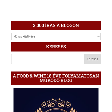
3.000 ÍRÁS A BLOGON
3.000
ÍRÁS
KERESÉS
A
BLOGON
A FOOD & WINE 18 ÉVE FOLYAMATOSAN
MŰKÖDŐ BLOG