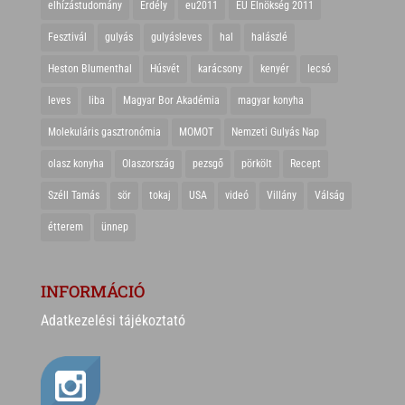
elhízástudomány
Erdély
eu2011
EU Elnökség 2011
Fesztivál
gulyás
gulyásleves
hal
halászlé
Heston Blumenthal
Húsvét
karácsony
kenyér
lecsó
leves
liba
Magyar Bor Akadémia
magyar konyha
Molekuláris gasztronómia
MOMOT
Nemzeti Gulyás Nap
olasz konyha
Olaszország
pezsgő
pörkölt
Recept
Széll Tamás
sör
tokaj
USA
videó
Villány
Válság
étterem
ünnep
INFORMÁCIÓ
Adatkezelési tájékoztató