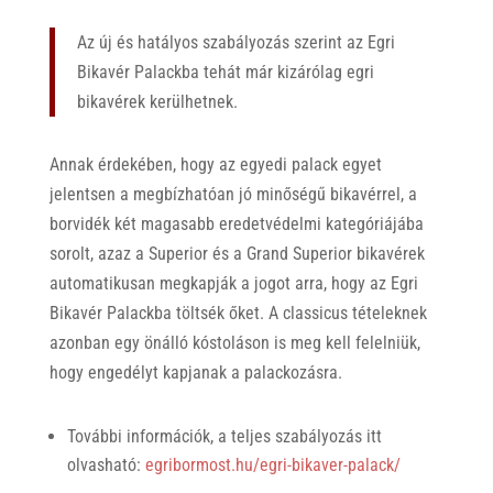
Az új és hatályos szabályozás szerint az Egri
Bikavér Palackba tehát már kizárólag egri
bikavérek kerülhetnek.
Annak érdekében, hogy az egyedi palack egyet
jelentsen a megbízhatóan jó minőségű bikavérrel, a
borvidék két magasabb eredetvédelmi kategóriájába
sorolt, azaz a Superior és a Grand Superior bikavérek
automatikusan megkapják a jogot arra, hogy az Egri
Bikavér Palackba töltsék őket. A classicus tételeknek
azonban egy önálló kóstoláson is meg kell felelniük,
hogy engedélyt kapjanak a palackozásra.
További információk, a teljes szabályozás itt
olvasható:
egribormost.hu/egri-bikaver-palack/