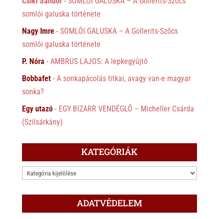
Csíki Sándor
-
SOMLÓI GALUSKA – A Gollerits-Szőcs
somlói galuska története
Nagy Imre
-
SOMLÓI GALUSKA – A Gollerits-Szőcs
somlói galuska története
P. Nóra
-
AMBRUS LAJOS: A lepkegyűjtő
Bobbafet
-
A sonkapácolás titkai, avagy van-e magyar
sonka?
Egy utazó
-
EGY BIZARR VENDÉGLŐ – Micheller Csárda
(Szilsárkány)
KATEGÓRIÁK
KATEGÓRIÁK
ADATVÉDELEM