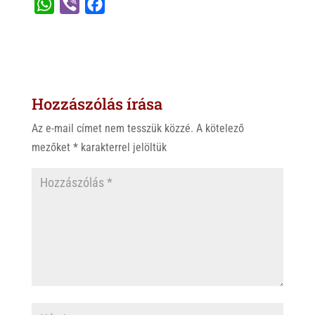
W
V
F
h
i
a
a
b
c
t
e
e
s
r
b
Hozzászólás írása
A
o
p
o
Az e-mail címet nem tesszük közzé.
A kötelező
p
k
mezőket
*
karakterrel jelöltük