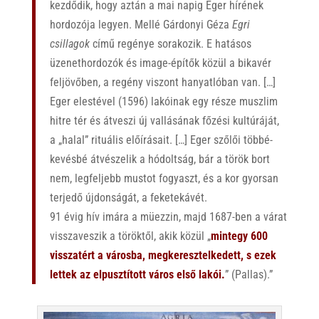
kezdődik, hogy aztán a mai napig Eger hírének
hordozója legyen. Mellé Gárdonyi Géza
Egri
csillagok
című regénye sorakozik. E hatásos
üzenethordozók és image-építők közül a bikavér
feljövőben, a regény viszont hanyatlóban van. […]
Eger elestével (1596) lakóinak egy része muszlim
hitre tér és átveszi új vallásának főzési kultúráját,
a „halal” rituális előírásait. […] Eger szőlői többé-
kevésbé átvészelik a hódoltság, bár a török bort
nem, legfeljebb mustot fogyaszt, és a kor gyorsan
terjedő újdonságát, a feketekávét.
91 évig hív imára a müezzin, majd 1687-ben a várat
visszaveszik a töröktől, akik közül „
mintegy 600
visszatért a városba, megkeresztelkedett, s ezek
lettek az elpusztított város első lakói.
” (Pallas).”