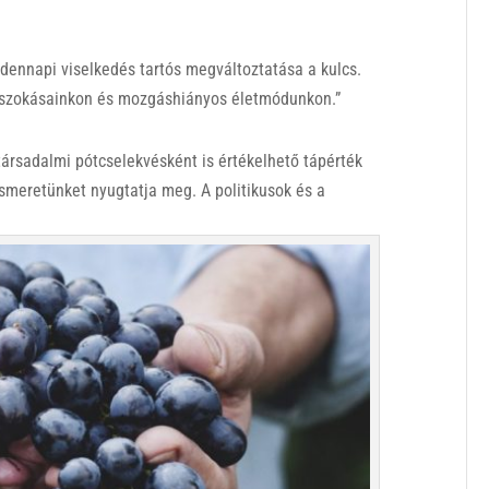
dennapi viselkedés tartós megváltoztatása a kulcs.
i szokásainkon és mozgáshiányos életmódunkon.”
társadalmi pótcselekvésként is értékelhető tápérték
iismeretünket nyugtatja meg. A politikusok és a