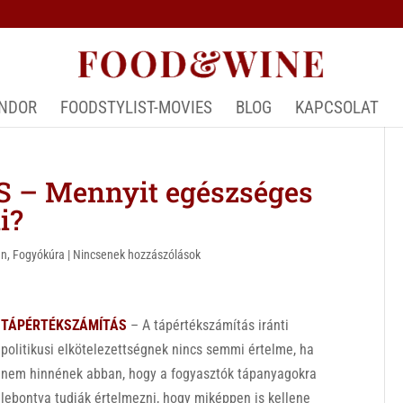
ÁNDOR
FOODSTYLIST-MOVIES
BLOG
KAPCSOLAT
– Mennyit egészséges
i?
an
,
Fogyókúra
|
Nincsenek hozzászólások
TÁPÉRTÉKSZÁMÍTÁS
– A tápértékszámítás iránti
politikusi elkötelezettségnek nincs semmi értelme, ha
nem hinnének abban, hogy a fogyasztók tápanyagokra
lebontva tudják értelmezni, hogy miképpen is kellene