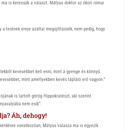
e ma is keressük a választ. Mátyus doktor az ókori római
gy a testnek ereje azáltal megújíttassék, nem pedig, hogy
ekből kevesebbet kell enni, mint a gyenge és könnyű
evesebbet, mint amellyekben kevés tápláló erő vagyon.”
jának is tartott görög Hippokratészt, aki szerint
 nyavalyába nem esik”.
ja? Áh, dehogy!
 kérdésre vonatkozóan, Mátyus válasza ma is egyezik