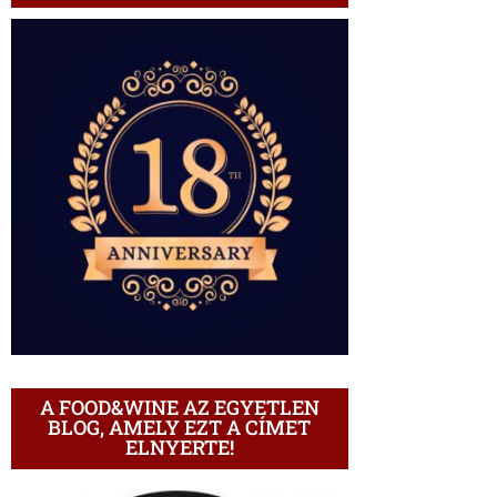
A FOOD&WINE AZ EGYETLEN
BLOG, AMELY EZT A CÍMET
ELNYERTE!