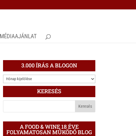
MÉDIAAJÁNLAT
3.000 ÍRÁS A BLOGON
3.000
ÍRÁS
KERESÉS
A
BLOGON
A FOOD & WINE 18 ÉVE
FOLYAMATOSAN MŰKÖDŐ BLOG