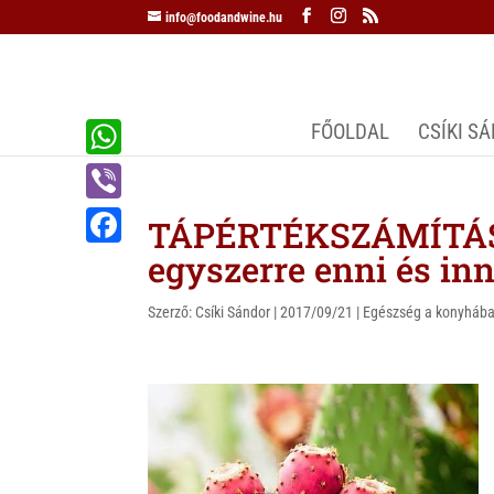
info@foodandwine.hu
FŐOLDAL
CSÍKI S
W
h
V
TÁPÉRTÉKSZÁMÍTÁS 
a
i
egyszerre enni és inn
F
t
b
a
s
Szerző:
Csíki Sándor
|
2017/09/21
|
Egészség a konyháb
e
c
A
r
e
p
b
p
o
o