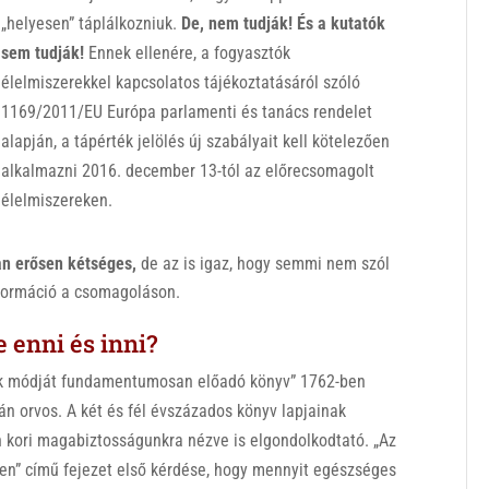
„helyesen” táplálkozniuk.
De, nem tudják! És a kutatók
sem tudják!
Ennek ellenére, a fogyasztók
élelmiszerekkel kapcsolatos tájékoztatásáról szóló
1169/2011/EU Európa parlamenti és tanács rendelet
alapján, a tápérték jelölés új szabályait kell kötelezően
alkalmazni 2016. december 13-tól az előrecsomagolt
élelmiszereken.
an erősen kétséges,
de az is igaz, hogy semmi nem szól
információ a csomagoláson.
 enni és inni?
nak módját fundamentumosan előadó könyv” 1762-ben
án orvos. A két és fél évszázados könyv lapjainak
 kori magabiztosságunkra nézve is elgondolkodtató. „Az
esen” című fejezet első kérdése, hogy mennyit egészséges