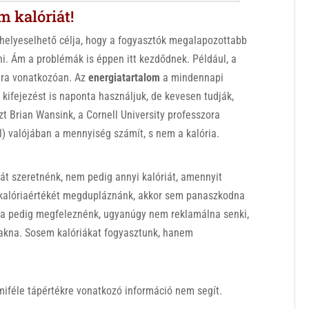
 kalóriát!
n helyeselhető célja, hogy a fogyasztók megalapozottabb
ni. Ám a problémák is éppen itt kezdődnek. Például, a
omra vonatkozóan. Az
energiatartalom
a mindennapi
a kifejezést is naponta használjuk, de kevesen tudják,
t Brian Wansink, a Cornell University professzora
l) valójában a mennyiség számít, s nem a kalória.
rát szeretnénk, nem pedig annyi kalóriát, amennyit
 kalóriaértékét megdupláznánk, akkor sem panaszkodna
Ha pedig megfeleznénk, ugyanúgy nem reklamálna senki,
akna. Sosem kalóriákat fogyasztunk, hanem
iféle tápértékre vonatkozó információ nem segít.