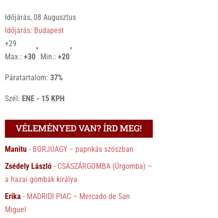
Időjárás, 08 Augusztus
Időjárás: Budapest
+
29
°
°
Max.:
+
30
Min.:
+
20
Páratartalom:
37%
Szél:
ENE - 15 KPH
VÉLEMÉNYED VAN? ÍRD MEG!
Manitu
-
BORJÚAGY – paprikás szószban
Zsédely László
-
CSÁSZÁRGOMBA (Úrgomba) –
a hazai gombák királya
Erika
-
MADRIDI PIAC – Mercado de San
Miguel