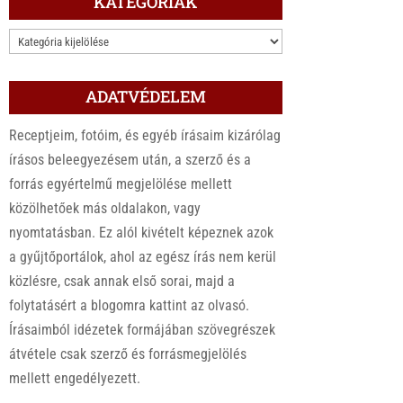
KATEGÓRIÁK
KATEGÓRIÁK
ADATVÉDELEM
Receptjeim, fotóim, és egyéb írásaim kizárólag
írásos beleegyezésem után, a szerző és a
forrás egyértelmű megjelölése mellett
közölhetőek más oldalakon, vagy
nyomtatásban. Ez alól kivételt képeznek azok
a gyűjtőportálok, ahol az egész írás nem kerül
közlésre, csak annak első sorai, majd a
folytatásért a blogomra kattint az olvasó.
Írásaimból idézetek formájában szövegrészek
átvétele csak szerző és forrásmegjelölés
mellett engedélyezett.