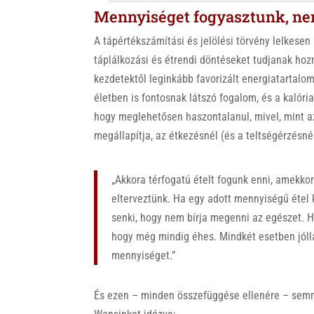
Mennyiséget fogyasztunk, nem
A tápértékszámítási és jelölési törvény lelkese
táplálkozási és étrendi döntéseket tudjanak hoz
kezdetektől leginkább favorizált energiatartal
életben is fontosnak látszó fogalom, és a kalóri
hogy meglehetősen haszontalanul, mivel, mint az
megállapítja, az étkezésnél (és a teltségérzésné
„Akkora térfogatú ételt fogunk enni, amekko
elterveztünk. Ha egy adott mennyiségű étel
senki, hogy nem bírja megenni az egészet. 
hogy még mindig éhes. Mindkét esetben jóll
mennyiséget.”
És ezen – minden összefüggése ellenére – semm