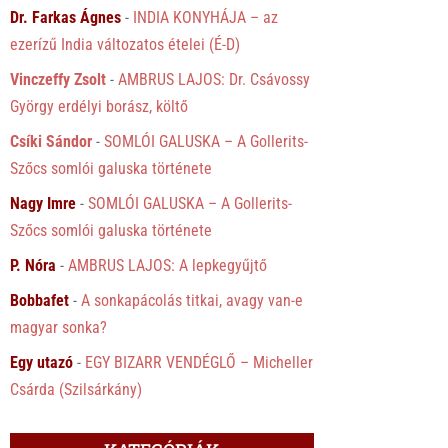
Dr. Farkas Ágnes
-
INDIA KONYHÁJA – az
ezerízű India változatos ételei (É-D)
Vinczeffy Zsolt
-
AMBRUS LAJOS: Dr. Csávossy
György erdélyi borász, költő
Csíki Sándor
-
SOMLÓI GALUSKA – A Gollerits-
Szőcs somlói galuska története
Nagy Imre
-
SOMLÓI GALUSKA – A Gollerits-
Szőcs somlói galuska története
P. Nóra
-
AMBRUS LAJOS: A lepkegyűjtő
Bobbafet
-
A sonkapácolás titkai, avagy van-e
magyar sonka?
Egy utazó
-
EGY BIZARR VENDÉGLŐ – Micheller
Csárda (Szilsárkány)