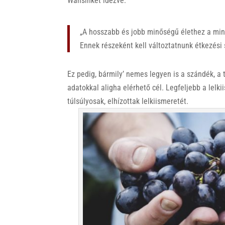
Wansinket idézve:
„A hosszabb és jobb minőségű élethez a min
Ennek részeként kell változtatnunk étkezés
Ez pedig, bármily’ nemes legyen is a szándék, a 
adatokkal aligha elérhető cél. Legfeljebb a lelk
túlsúlyosak, elhízottak lelkiismeretét.