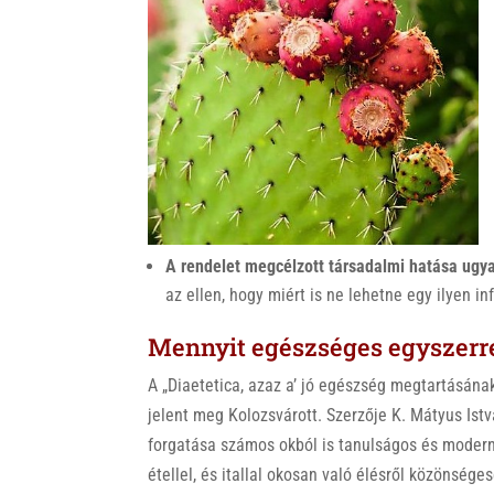
k
A rendelet megcélzott társadalmi hatása ugy
az ellen, hogy miért is ne lehetne egy ilyen 
Mennyit egészséges egyszerre
A „Diaetetica, azaz a’ jó egészség megtartásá
jelent meg Kolozsvárott. Szerzője K. Mátyus Istv
forgatása számos okból is tanulságos és modern
étellel, és itallal okosan való élésről közönség