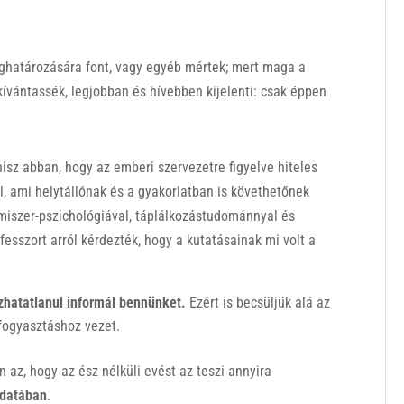
ghatározására font, vagy egyéb mértek; mert maga a
 kívántassék, legjobban és hívebben kijelenti: csak éppen
hisz abban, hogy az emberi szervezetre figyelve hiteles
l, ami helytállónak és a gyakorlatban is követhetőnek
miszer-pszichológiával, táplálkozástudománnyal és
fesszort arról kérdezték, hogy a kutatásainak mi volt a
hatatlanul informál
bennünket.
Ezért is becsüljük alá az
lfogyasztáshoz vezet.
az, hogy az ész nélküli evést az teszi annyira
udatában
.