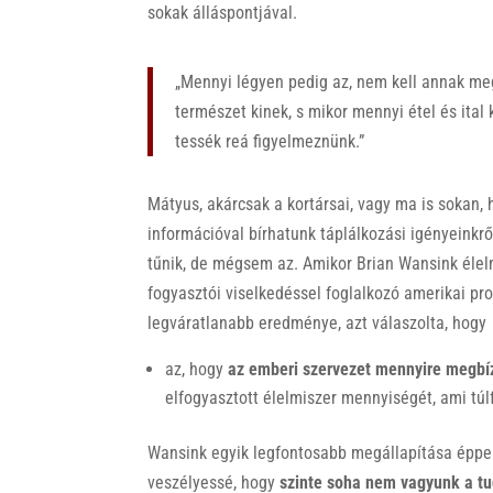
sokak álláspontjával.
„Mennyi légyen pedig az, nem kell annak me
természet kinek, s mikor mennyi étel és ital
tessék reá figyelmeznünk.”
Mátyus, akárcsak a kortársai, vagy ma is sokan, 
információval bírhatunk táplálkozási igényeinkrő
tűnik, de mégsem az. Amikor Brian Wansink élel
fogyasztói viselkedéssel foglalkozó amerikai pro
legváratlanabb eredménye, azt válaszolta, hogy
az, hogy
az emberi szervezet mennyire megbíz
elfogyasztott élelmiszer mennyiségét, ami tú
Wansink egyik legfontosabb megállapítása éppen 
veszélyessé, hogy
szinte soha nem vagyunk a t