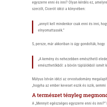
egyszerre enni és inni? Olyan kérdés ez, amelyr
szerzőt, Cicerót idézi a könyvében:
„annyit kell mindenkor csak enni és inni, ho
elnyomattassék.”
S, persze, már akkoriban is úgy gondolták, hogy
„A kemény és nehezebben emészthető eledel
emészthetőkből: a bövön táplálókból ismét k
Mátyus István idézi az orvostudomány megalapító
„hogyha az ember keveset eszik és iszik, semmi
A természet tényleg megmond
A „Mennyit egészséges egyszerre enni és inni?”