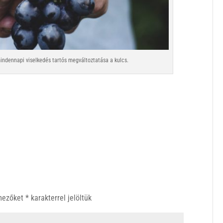
ndennapi viselkedés tartós megváltoztatása a kulcs.
 mezőket
*
karakterrel jelöltük