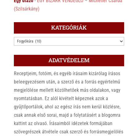
Egy utazó
-
EGY BIZARR VENDÉGLŐ – Micheller Csárda
(Szilsárkány)
KATEGÓRIÁK
KATEGÓRIÁK
ADATVÉDELEM
Receptjeim, fotóim, és egyéb írásaim kizárólag írásos
beleegyezésem után, a szerző és a forrás egyértelmű
megjelölése mellett közölhetőek más oldalakon, vagy
nyomtatásban. Ez alól kivételt képeznek azok a
gyűjtőportálok, ahol az egész írás nem kerül közlésre,
csak annak első sorai, majd a folytatásért a blogomra
kattint az olvasó. Írásaimból idézetek formájában
szövegrészek átvétele csak szerző és forrásmegjelölés