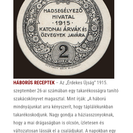
HÁBORÚS RECEPTEK
– Az „Érdekes Újság” 1915.
szeptember 26-ai számában egy takarékosságra tanító
szakácskönyvet
magasztal. Mint írják: „
A
háború
mind
nyájunkat
arra
kény
szerít,
hogy
táplálé
kunkban
takarékos
kodjunk.
Nagy
gond
ja
a
háziasszonyok
nak,
hogy
a
mai
drá
gaságban
is
olcsón,
ízletesen
és
változa
tosan
lássák
el
a
csa
ládjukat.
A
napok
ban
egy