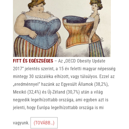
p
k
FITT ÉS EGÉSZSÉGES
– Az „OECD Obesity Update
2017” jelentés szerint, a 15 év feletti magyar népesség
mintegy 30 százaléka elhízott, vagy túlsúlyos. Ezzel az
„eredménnyel” hazánk az Egyesült Államok (38,2%),
Mexikó (32,4%) és Új-Zéland (30,7%) után a világ
negyedik legelhízottabb országa, ami egyben azt is
jelenti, hogy Európa legelhízottabb országa is mi
vagyunk.
(TOVÁBB…)