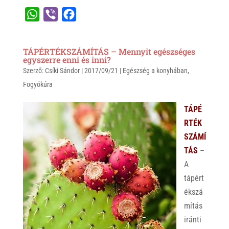
W
V
F
h
i
a
a
b
c
TÁPÉRTÉKSZÁMÍTÁS – Mennyit egészséges
t
e
e
egyszerre enni és inni?
Szerző:
s
Csíki Sándor
r
b
|
2017/09/21
|
Egészség a konyhában
,
Fogyókúra
A
o
p
o
TÁPÉ
p
k
RTÉK
SZÁMÍ
TÁS
–
A
tápért
ékszá
mítás
iránti