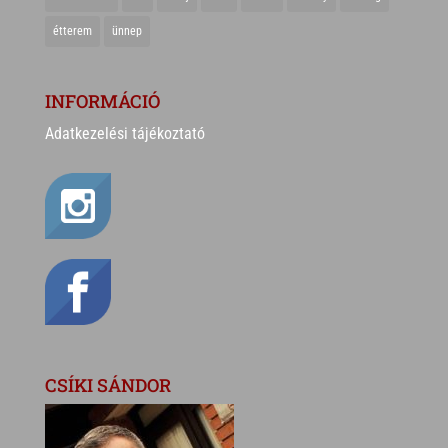
étterem
ünnep
INFORMÁCIÓ
Adatkezelési tájékoztató
CSÍKI SÁNDOR