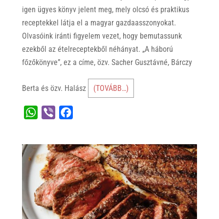
igen
ügyes
könyv
jelent
meg,
mely
olcsó
és
prakti
kus
receptekkel
látja
el
a
magyar
gazda
asszonyokat.
Olvasó
ink
iránti
figyelem
vezet,
hogy
bemutas
sunk
ezekből
az
étel
receptekből
néhá
nyat. „
A
háború
főző
könyve”, ez
a
címe,
özv.
Sacher
Gusz
távné,
Bárczy
Berta
és
özv.
Halász
(TOVÁBB…)
W
V
F
h
i
a
a
b
c
t
e
e
s
r
b
A
o
p
o
p
k