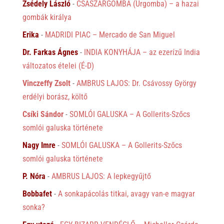
Zsédely László
-
CSÁSZÁRGOMBA (Úrgomba) – a hazai
gombák királya
Erika
-
MADRIDI PIAC – Mercado de San Miguel
Dr. Farkas Ágnes
-
INDIA KONYHÁJA – az ezerízű India
változatos ételei (É-D)
Vinczeffy Zsolt
-
AMBRUS LAJOS: Dr. Csávossy György
erdélyi borász, költő
Csíki Sándor
-
SOMLÓI GALUSKA – A Gollerits-Szőcs
somlói galuska története
Nagy Imre
-
SOMLÓI GALUSKA – A Gollerits-Szőcs
somlói galuska története
P. Nóra
-
AMBRUS LAJOS: A lepkegyűjtő
Bobbafet
-
A sonkapácolás titkai, avagy van-e magyar
sonka?