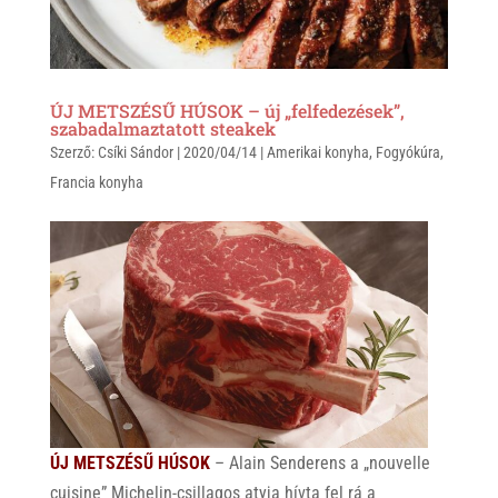
ÚJ METSZÉSŰ HÚSOK – új „felfedezések”,
szabadalmaztatott steakek
Szerző:
Csíki Sándor
|
2020/04/14
|
Amerikai konyha
,
Fogyókúra
,
Francia konyha
ÚJ METSZÉSŰ HÚSOK
– Alain Senderens a „nouvelle
cuisine” Michelin-csillagos atyja hívta fel rá a