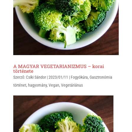
A MAGYAR VEGETARIANIZMUS – korai
története
Szerző:
Csíki Sándor
|
2023/01/11
|
Fogyókúra
,
Gasztronómia
történet
,
hagyomány
,
Vegan
,
Vegetáriánus