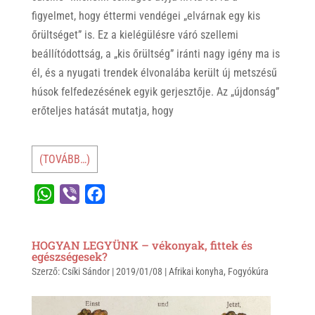
figyelmet, hogy éttermi vendégei „elvárnak egy kis
őrültséget” is. Ez a kielégülésre váró szellemi
beállítódottság, a „kis őrültség” iránti nagy igény ma is
él, és a nyugati trendek élvonalába került új metszésű
húsok felfedezésének egyik gerjesztője. Az „újdonság”
erőteljes hatását mutatja, hogy
(TOVÁBB…)
W
V
F
h
i
a
a
b
c
HOGYAN LEGYÜNK – vékonyak, fittek és
t
e
e
egészségesek?
Szerző:
s
Csíki Sándor
r
b
|
2019/01/08
|
Afrikai konyha
,
Fogyókúra
A
o
p
o