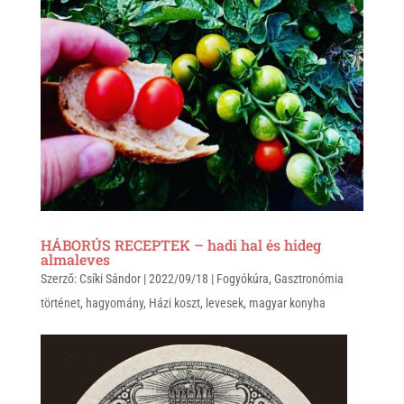
p
k
HÁBORÚS RECEPTEK – hadi hal és hideg
almaleves
Szerző:
Csíki Sándor
|
2022/09/18
|
Fogyókúra
,
Gasztronómia
történet
,
hagyomány
,
Házi koszt
,
levesek
,
magyar konyha