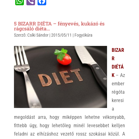
W
V
F
h
i
a
a
b
c
5 BIZARR DIÉTA – fényevés, kukázó és
t
e
e
rágcsáló diéta…
Szerző:
s
Csíki Sándor
r
b
|
2015/05/11
|
Fogyókúra
A
o
BIZAR
p
o
R
p
k
DIÉTÁ
K
– Az
ember
régóta
keresi
a
megoldást arra, hogy miképpen lehetne vékonyabb,
fittebb úgy, hogy lehetőleg minél levesebbet kelljen
feladni az elhízáshoz vezető rossz szokásai közül. A