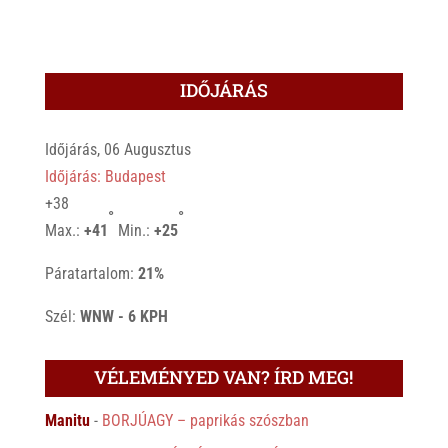
IDŐJÁRÁS
Időjárás, 06 Augusztus
Időjárás: Budapest
+
38
°
°
Max.:
+
41
Min.:
+
25
Páratartalom:
21%
Szél:
WNW - 6 KPH
VÉLEMÉNYED VAN? ÍRD MEG!
Manitu
-
BORJÚAGY – paprikás szószban