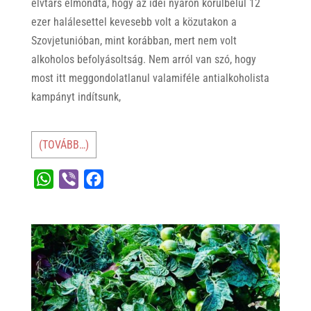
elvtárs elmondta, hogy az idei nyáron körülbelül 12
ezer halálesettel kevesebb volt a közutakon a
Szovjetunióban, mint korábban, mert nem volt
alkoholos befolyásoltság. Nem arról van szó, hogy
most itt meggondolatlanul valamiféle antialkoholista
kampányt indítsunk,
(TOVÁBB…)
W
V
F
h
i
a
a
b
c
t
e
e
s
r
b
A
o
p
o