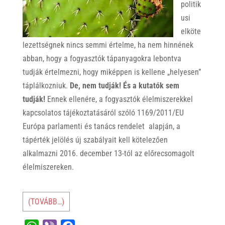
politik
usi
elköte
lezettségnek nincs semmi értelme, ha nem hinnének
abban, hogy a fogyasztók tápanyagokra lebontva
tudják értelmezni, hogy miképpen is kellene „helyesen”
táplálkozniuk.
De, nem tudják! És a kutatók sem
tudják!
Ennek ellenére, a fogyasztók élelmiszerekkel
kapcsolatos tájékoztatásáról szóló 1169/2011/EU
Európa parlamenti és tanács rendelet alapján, a
tápérték jelölés új szabályait kell kötelezően
alkalmazni 2016. december 13-tól az előrecsomagolt
élelmiszereken.
(TOVÁBB…)