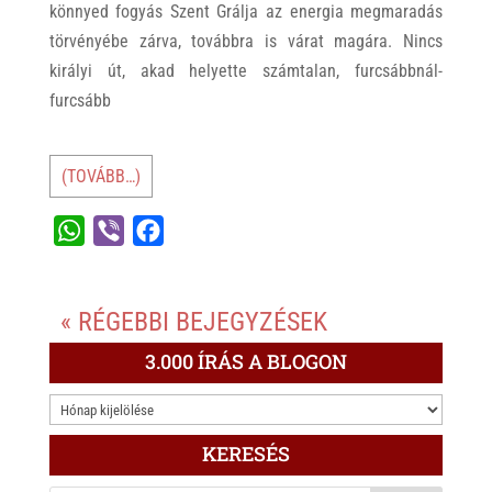
könnyed fogyás Szent Grálja az energia megmaradás
törvényébe zárva, továbbra is várat magára. Nincs
királyi út, akad helyette számtalan, furcsábbnál-
furcsább
(TOVÁBB…)
W
V
F
h
i
a
a
b
c
« RÉGEBBI BEJEGYZÉSEK
t
e
e
s
r
b
3.000 ÍRÁS A BLOGON
A
o
3.000
p
o
ÍRÁS
p
k
KERESÉS
A