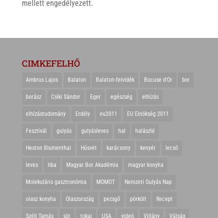
mellett engedélyezett.
CIMKEFELHŐ
Ambrus Lajos
Balaton
Balaton-felvidék
Bocuse d'Or
bor
borász
Csíki Sándor
Eger
egészség
elhízás
elhízástudomány
Erdély
eu2011
EU Elnökség 2011
Fesztivál
gulyás
gulyásleves
hal
halászlé
Heston Blumenthal
Húsvét
karácsony
kenyér
lecsó
leves
liba
Magyar Bor Akadémia
magyar konyha
Molekuláris gasztronómia
MOMOT
Nemzeti Gulyás Nap
olasz konyha
Olaszország
pezsgő
pörkölt
Recept
Széll Tamás
sör
tokaj
USA
videó
Villány
Válság