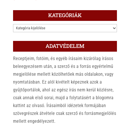
KATEGÓRIÁK
KATEGÓRIÁK
ADATVÉDELEM
Receptjeim, fotóim, és egyéb írásaim kizárólag írásos
beleegyezésem után, a szerző és a forrás egyértelmű
megjelölése mellett közölhetőek más oldalakon, vagy
nyomtatásban. Ez alól kivételt képeznek azok a
gyűjtőportálok, ahol az egész írás nem kerül közlésre,
csak annak első sorai, majd a folytatásért a blogomra
kattint az olvasó. Írásaimból idézetek formájában
szövegrészek átvétele csak szerző és forrásmegjelölés
mellett engedélyezett.