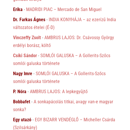
Erika
-
MADRIDI PIAC – Mercado de San Miguel
Dr. Farkas Ágnes
-
INDIA KONYHÁJA – az ezerízű India
változatos ételei (É-D)
Vinczeffy Zsolt
-
AMBRUS LAJOS: Dr. Csávossy György
erdélyi borász, költő
Csíki Sándor
-
SOMLÓI GALUSKA – A Gollerits-Szőcs
somlói galuska története
Nagy Imre
-
SOMLÓI GALUSKA – A Gollerits-Szőcs
somlói galuska története
P. Nóra
-
AMBRUS LAJOS: A lepkegyűjtő
Bobbafet
-
A sonkapácolás titkai, avagy van-e magyar
sonka?
Egy utazó
-
EGY BIZARR VENDÉGLŐ – Micheller Csárda
(Szilsárkány)