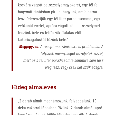
koc
kára
vágott
petrezse
lyemgyökeret,
egy
fél
fej
hagymát
rántás
ban
pirulni
hagyunk,
amíg
barna
lesz,
fel
eresztjük
egy
fél
liter
paradicsommal,
egy
evőkanál
ecetet,
ap
róra
vágott
zöldpet
rezselymet
teszünk
belé
és
felfőzzük.
Tá
lalás
előtt
kukorica
galuskát
főzünk
bele.”
Megjegyzés
:
A recept már ránézésre is problémás. A
folyadék mennyiségét növeljétek vízzel,
mert az a fél liter paradicsomlé semmire sem lesz
elég lesz, vagy csak két szűk adagra.
Hideg
almaleves
„2
darab
almát
meg
hámozunk,
felvagda
lunk,
10
deka
cukor
ral
lábosban
főzünk.
2
darab
almát
apró
kockákra
vágunk, kü
lön
lábosba
tesszük,
1
darab