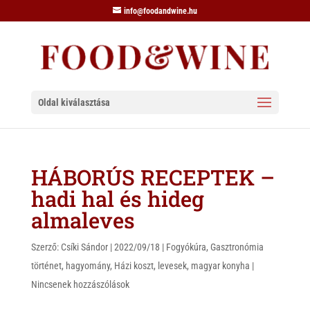
info@foodandwine.hu
Oldal kiválasztása
HÁBORÚS RECEPTEK –
hadi hal és hideg
almaleves
Szerző:
Csíki Sándor
|
2022/09/18
|
Fogyókúra
,
Gasztronómia
történet
,
hagyomány
,
Házi koszt
,
levesek
,
magyar konyha
|
Nincsenek hozzászólások