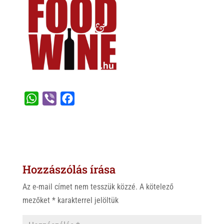
W
V
F
h
i
a
a
b
c
t
e
e
s
r
b
Hozzászólás írása
A
o
p
o
Az e-mail címet nem tesszük közzé.
A kötelező
p
k
mezőket
*
karakterrel jelöltük