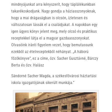
mind
nyájunkat
arra
kény
szerít,
hogy
táplálé
kunkban
takarékos
kodjunk.
Nagy
gond
ja
a
háziasszonyok
nak,
hogy
a
mai
drá
gaságban
is
olcsón,
ízletesen
és
változa
tosan
lássák
el
a
csa
ládjukat.
A
napok
ban
egy
igen
ügyes
könyv
jelent
meg,
mely
olcsó
és
prakti
kus
receptekkel
látja
el
a
magyar
gazda
asszonyokat.
Olvasó
ink
iránti
figyelem
vezet,
hogy
bemutas
sunk
ezekből
az
étel
receptekből
néhá
nyat. „
A
háború
főző
könyve”, ez
a
címe,
özv.
Sacher
Gusz
távné,
Bárczy
Berta
és
özv.
Halász
Sán
dorné
Sacher
Magda,
a
székesfővárosi
ház
tartási
iskola
igaz
gatójának
sikerült
munkája.”