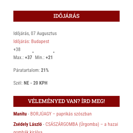
IDŐJÁRÁS
Időjárás, 07 Augusztus
Időjárás: Budapest
+
38
°
°
Max.:
+
37
Min.:
+
21
Páratartalom:
21%
Szél:
NE - 20 KPH
VÉLEMÉNYED VAN? ÍRD MEG!
Manitu
-
BORJÚAGY – paprikás szószban
Zsédely László
-
CSÁSZÁRGOMBA (Úrgomba) – a hazai
gombák királya