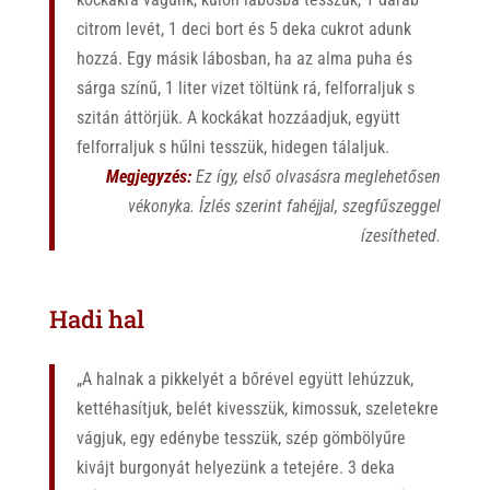
citrom
levét,
1
deci
bort
és
5
deka
cukrot
adunk
hozzá.
Egy
másik
lábosban,
ha
az
alma
puha
és
sárga
színű,
1
liter
vizet
töltünk
rá,
fel
forraljuk
s
szitán
át
törjük.
A
kockákat
hozzáadjuk,
együtt
felforraljuk
s
hűlni
tesszük,
hidegen
tá
laljuk.
Megjegyzés:
Ez így, első olvasásra meglehetősen
vékonyka. Ízlés szerint fahéjjal, szegfűszeggel
ízesítheted.
Hadi
hal
„A
halnak
a
pikkelyét
a
bőrével
együtt
lehúzzuk,
ket
téhasítjuk,
belét
ki
vesszük,
kimossuk,
szeletekre
vágjuk,
egy
edénybe
tesszük,
szép
gömbölyűre
kivájt
burgonyát
helyezünk
a
tetejére.
3
deka