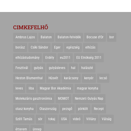
CIMKEFELHŐ
Ambrus Lajos
Balaton
Balaton-felvidék
Bocuse d'Or
bor
borász
Csíki Sándor
Eger
egészség
elhízás
elhízástudomány
Erdély
eu2011
EU Elnökség 2011
Fesztivál
gulyás
gulyásleves
hal
halászlé
Heston Blumenthal
Húsvét
karácsony
kenyér
lecsó
leves
liba
Magyar Bor Akadémia
magyar konyha
Molekuláris gasztronómia
MOMOT
Nemzeti Gulyás Nap
olasz konyha
Olaszország
pezsgő
pörkölt
Recept
Széll Tamás
sör
tokaj
USA
videó
Villány
Válság
étterem
ünnep