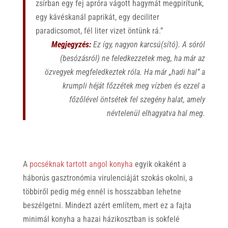
zsírban
egy
fej
apróra
vágott
hagymát
meg
pirítunk,
egy
kávés
kanál
paprikát,
egy
deciliter
paradicso
mot,
fél
liter
vizet
öntünk
rá.”
Megjegyzés:
Ez így, nagyon karcsú(sító). A sóról
(besózásról) ne feledkezzetek meg, ha már az
özvegyek megfeledkeztek róla. Ha már „hadi hal” a
krumpli héját főzzétek meg vízben és ezzel a
főzőlével öntsétek fel szegény halat, amely
névtelenül elhagyatva hal meg.
A
pocséknak tartott angol konyha
egyik okaként a
háborús gasztronómia virulenciáját szokás okolni, a
többiről pedig még ennél is hosszabban lehetne
beszélgetni. Mindezt azért említem, mert ez a fajta
minimál konyha a hazai házikosztban is sokfelé