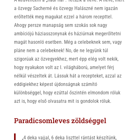
a özvegy Sacherné és özvegy Halászné nem igazán
erőltették meg magukat ezzel a három recepttel.
Ahogy persze manapság sem szokás sok nagy
ambíciójú háziasszonynak és háziúrnak megerőltetni
magát hasonló esetben. Még a celebeknek sem, vagy
pláne nem a celebeknek! No, de ne legyünk túl
szigorúak az özvegyekhez, mert épp elég volt nekik,
hogy nyakukon volt az I. világháború, amelyet férj
nélkül vészeltek át. Lássuk hát a recepteket, azzal az
eddigiekhez képest újdonságnak számító
különbséggel, hogy ezúttal őszintén elmondom róluk
azt is, hogy első olvasatra mit is gondolok róluk.
Paradicsomleves
zöldséggel
„4
deka
vaj
jal, 6
deka
liszttel
rán
tást
készítünk,