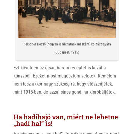
Fleischer Dezső [hogyan is hívhatnák másként] kolbász gyára
(Budapest, 1915)
Ezt követően az újság három receptet is közül a
könyvből. Ezeket most megosztom veletek. Remélem
nem lesz akkor nagy szükség rá, hogy előszedjétek,
mint 1915-ben, de azzal sincs gond, ha kipróbáljátok.
Ha hadihajó van, miért ne lehetne
„hadi hal” is!
A kedvencem a „hadi hal”. Tetszik a neve. A neve, mert