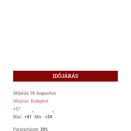
IDŐJÁRÁS
Időjárás, 06 Augusztus
Időjárás: Budapest
+
37
°
°
Max.:
+
41
Min.:
+
24
Páratartalom:
20%