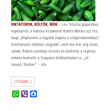
DIKTÁTOROK, KÖLTŐK, ÍRÓK
– Lev Tolsztoj gigantikus
regényéről, a Háború és békéről Babits Mihály azt írta,
hogy „Alighanem a legjobb regény a világirodalomban;”
Ezerhatszáz oldalnyi „legjobb”, amit ma már alig olvas
valaki. Babits azonban olvasta és kedvelte a regényt,
miként kedvelte a frappáns értékeléseket is. „Jó
tanuló. Stréber.” – írta
(TOVÁBB…)
W
V
F
h
i
a
a
b
c