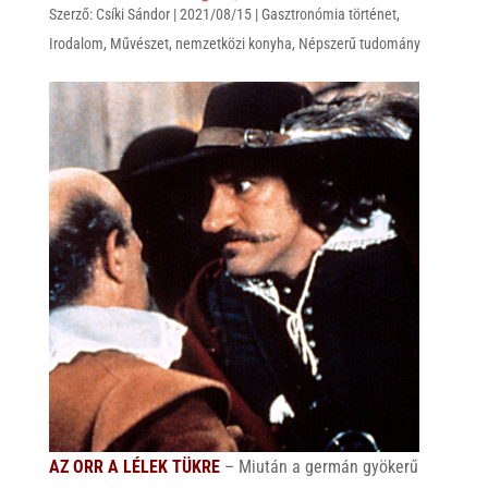
Szerző:
Csíki Sándor
|
2021/08/15
|
Gasztronómia történet
,
Irodalom
,
Művészet
,
nemzetközi konyha
,
Népszerű tudomány
AZ ORR A LÉLEK TÜKRE
– Miután a germán gyökerű