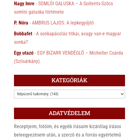
Nagy Imre
-
SOMLÓI GALUSKA – A Gollerits-Szőcs
somlói galuska története
P. Nóra
-
AMBRUS LAJOS: A lepkegyűjtő
Bobbafet
-
A sonkapácolás titkai, avagy van-e magyar
sonka?
Egy utazó
-
EGY BIZARR VENDÉGLŐ – Micheller Csárda
(Szilsárkány)
KATEGÓRIÁK
KATEGÓRIÁK
ADATVÉDELEM
Receptjeim, fotóim, és egyéb írásaim kizárólag írásos
beleegyezésem után, a szerző és a forrás egyértelmű