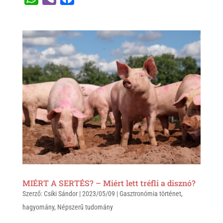
h
i
a
a
b
c
t
e
e
s
r
b
A
o
p
o
p
k
MIÉRT A SERTÉS? – Miért lett tréfli a disznó?
Szerző:
Csíki Sándor
|
2023/05/09
|
Gasztronómia történet
,
hagyomány
,
Népszerű tudomány