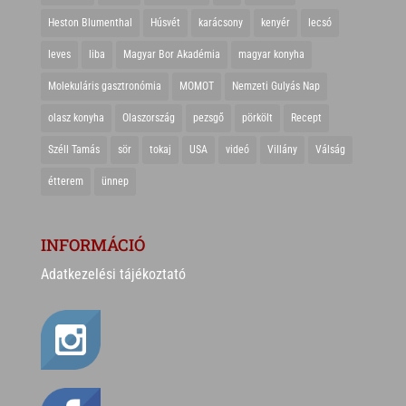
Heston Blumenthal
Húsvét
karácsony
kenyér
lecsó
leves
liba
Magyar Bor Akadémia
magyar konyha
Molekuláris gasztronómia
MOMOT
Nemzeti Gulyás Nap
olasz konyha
Olaszország
pezsgő
pörkölt
Recept
Széll Tamás
sör
tokaj
USA
videó
Villány
Válság
étterem
ünnep
INFORMÁCIÓ
Adatkezelési tájékoztató