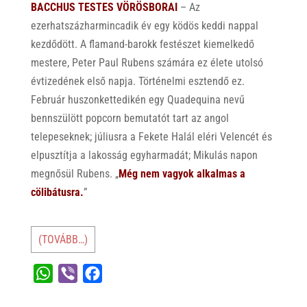
BACCHUS TESTES VÖRÖSBORAI
– Az
ezerhatszázharmincadik év egy ködös keddi nappal
kezdődött. A flamand-barokk festészet kiemelkedő
mestere, Peter Paul Rubens számára ez élete utolsó
évtizedének első napja. Történelmi esztendő ez.
Február huszonkettedikén egy Quadequina nevű
bennszülött popcorn bemutatót tart az angol
telepeseknek; júliusra a Fekete Halál eléri Velencét és
elpusztítja a lakosság egyharmadát; Mikulás napon
megnősül Rubens. „
Még nem vagyok alkalmas a
cölibátusra.
”
(TOVÁBB…)
W
V
F
h
i
a