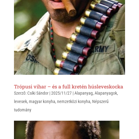
Trópusi vihar – és a full kretén húsleveskocka
Szerző:
Csíki Sándor
|
2025/11/27
|
Alapanyag
,
Alapanyagok
,
levesek
,
magyar konyha
,
nemzetközi konyha
,
Népszerű
tudomány