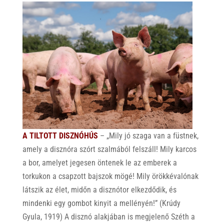
A TILTOTT DISZNÓHÚS
– „Mily jó szaga van a füstnek,
amely a disznóra szórt szalmából felszáll! Mily karcos
a bor, amelyet jegesen öntenek le az emberek a
torkukon a csapzott bajszok mögé! Mily örökkévalónak
látszik az élet, midőn a disznótor elkezdődik, és
mindenki egy gombot kinyit a mellényén!” (Krúdy
Gyula, 1919) A disznó alakjában is megjelenő Széth a