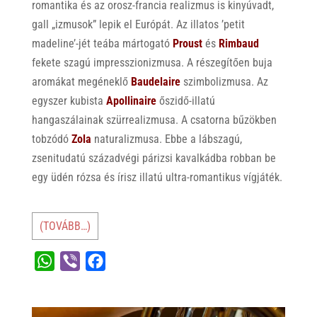
romantika és az orosz-francia realizmus is kinyúvadt,
gall „izmusok” lepik el Európát. Az illatos ’petit
madeline’-jét teába mártogató
Proust
és
Rimbaud
fekete szagú impresszionizmusa. A részegítően buja
aromákat megéneklő
Baudelaire
szimbolizmusa. Az
egyszer kubista
Apollinaire
őszidő-illatú
hangaszálainak szürrealizmusa. A csatorna bűzökben
tobzódó
Zola
naturalizmusa. Ebbe a lábszagú,
zsenitudatú századvégi párizsi kavalkádba robban be
egy üdén rózsa és írisz illatú ultra-romantikus vígjáték.
(TOVÁBB…)
W
V
F
h
i
a
a
b
c