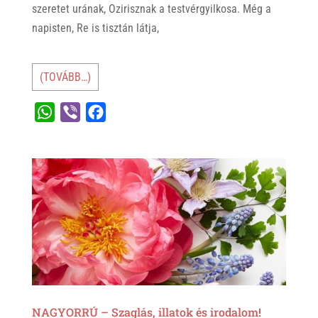
szeretet urának, Ozirisznak a testvérgyilkosa. Még a
napisten, Re is tisztán látja,
(TOVÁBB…)
W
V
F
h
i
a
a
b
c
t
e
e
s
r
b
A
o
p
o
p
k
NAGYORRÚ – Szaglás, illatok és irodalom!