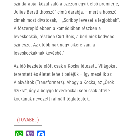
színdarabjai közül való a szezon egyik első premierje,
Julius Berstl „hosszú” című darabja, – mert a hosszú
címek most divatosak, – „Scribby levesei a legjobbak”.
A főszereplő ebben a komédiában részben a
leveskockák, részben Curt Bois, a berliniek kedvenc
színésze. Az utóbbinak nagy sikere van, a
leveskockáknak kevésbé.”
Az idő kezdete előtt csak a Kocka létezett. Világokat
teremtett és életet lehelt beléjük – így mesélik az
Alakváltók (Transformers). Ahogy a Kocka, az „Örök
Szikra”, úgy a bolygó leveskockái sem csak afféle
kockának nevezett rafinált téglatestek.
(TOVÁBB…)
W
V
F