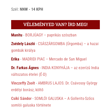
Szél:
NNW - 14 KPH
VÉLEMÉNYED VAN? ÍRD MEG!
Manitu
-
BORJÚAGY – paprikás szószban
Zsédely László
-
CSÁSZÁRGOMBA (Úrgomba) – a hazai
gombák királya
Erika
-
MADRIDI PIAC – Mercado de San Miguel
Dr. Farkas Ágnes
-
INDIA KONYHÁJA – az ezerízű India
változatos ételei (É-D)
Vinczeffy Zsolt
-
AMBRUS LAJOS: Dr. Csávossy György
erdélyi borász, költő
Csíki Sándor
-
SOMLÓI GALUSKA – A Gollerits-Szőcs
somlói galuska története