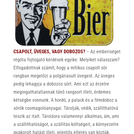
CSAPOLT, ÜVEGES, VAGY DOBOZOS?
– Az emberiséget
régóta fojtogató kérdések egyike: Melyiket válasszam?
Elfogadottnak számít, hogy a mítikus csapolt sör
rangban megelőzi a polgáriasult üvegest. Az üveges
pedig lehagyja a dobozos sört. Ami ezt az érzetre
megingathatatlannak tűnő rangsort illeti, érdemes
kétségbe vonnunk. A hordó, a palack és a fémdoboz a
sörök csomagolóanyagai. Tárolják, védik, szállíthatóvá
teszik az italt. Tárolásra valamennyi alkalmas, ám, ami
a szállíthatóságot, a szállítás költségeit, a környezetre
gyakorolt hatást illeti, jelentős eltérés van köztük.