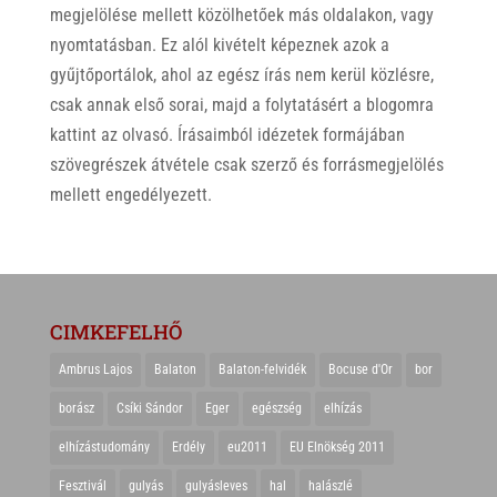
megjelölése mellett közölhetőek más oldalakon, vagy
nyomtatásban. Ez alól kivételt képeznek azok a
gyűjtőportálok, ahol az egész írás nem kerül közlésre,
csak annak első sorai, majd a folytatásért a blogomra
kattint az olvasó. Írásaimból idézetek formájában
szövegrészek átvétele csak szerző és forrásmegjelölés
mellett engedélyezett.
CIMKEFELHŐ
Ambrus Lajos
Balaton
Balaton-felvidék
Bocuse d'Or
bor
borász
Csíki Sándor
Eger
egészség
elhízás
elhízástudomány
Erdély
eu2011
EU Elnökség 2011
Fesztivál
gulyás
gulyásleves
hal
halászlé