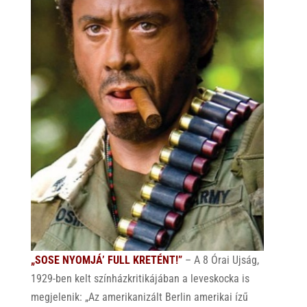
„SOSE NYOMJÁ’ FULL KRETÉNT!”
– A 8 Órai Ujság,
1929-ben kelt színházkritikájában a leveskocka is
megjelenik: „Az amerikanizált Berlin amerikai ízű