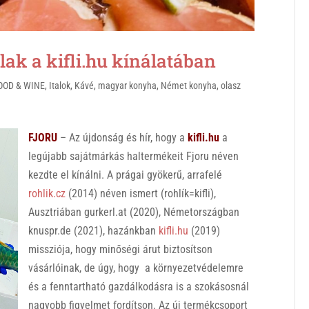
ak a kifli.hu kínálatában
OOD & WINE
,
Italok
,
Kávé
,
magyar konyha
,
Német konyha
,
olasz
FJORU
– Az újdonság és hír, hogy a
k
if
li.hu
a
legújabb sajátmárkás haltermékeit Fjoru néven
kezdte el kínálni. A prágai gyökerű, arrafelé
rohlik.cz
(2014) néven ismert (rohlík=kifli),
Ausztriában gurkerl.at (2020), Németországban
knuspr.de (2021), hazánkban
kifli.hu
(2019)
missziója, hogy minőségi árut biztosítson
vásárlóinak, de úgy, hogy a környezetvédelemre
és a fenntartható gazdálkodásra is a szokásosnál
nagyobb figyelmet fordítson. Az új termékcsoport