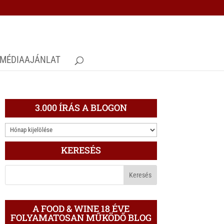
MÉDIAAJÁNLAT
3.000 ÍRÁS A BLOGON
3.000
ÍRÁS
KERESÉS
A
BLOGON
A FOOD & WINE 18 ÉVE
FOLYAMATOSAN MŰKÖDŐ BLOG