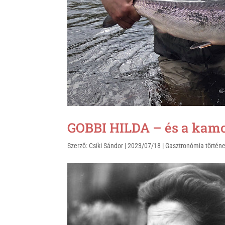
k
GOBBI HILDA – és a kamc
Szerző:
Csíki Sándor
|
2023/07/18
|
Gasztronómia történe