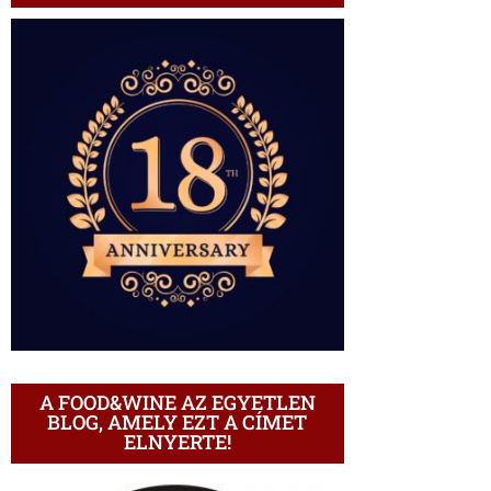
A FOOD&WINE AZ EGYETLEN
BLOG, AMELY EZT A CÍMET
ELNYERTE!