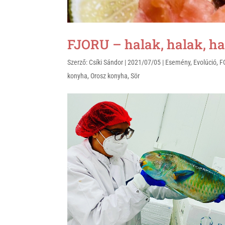
FJORU – halak, halak, hal
Szerző:
Csíki Sándor
|
2021/07/05
|
Esemény
,
Evolúció
,
F
konyha
,
Orosz konyha
,
Sör