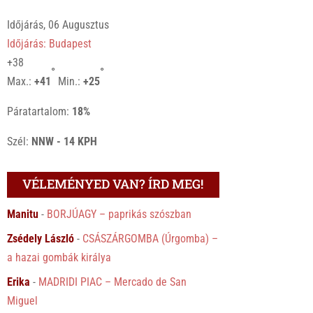
Időjárás, 06 Augusztus
Időjárás: Budapest
+
38
°
°
Max.:
+
41
Min.:
+
25
Páratartalom:
18%
Szél:
NNW - 14 KPH
VÉLEMÉNYED VAN? ÍRD MEG!
Manitu
-
BORJÚAGY – paprikás szószban
Zsédely László
-
CSÁSZÁRGOMBA (Úrgomba) –
a hazai gombák királya
Erika
-
MADRIDI PIAC – Mercado de San
Miguel