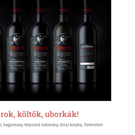
rok, költők, uborkák!
t
,
hagyomány
,
Népszerű tudomány
,
Orosz konyha
,
Történelem