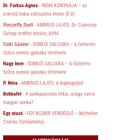
Dr. Farkas Ágnes
-
INDIA KONYHÁJA – az
ezerízű India változatos ételei (É-D)
Vinczeffy Zsolt
-
AMBRUS LAJOS: Dr. Csávossy
György erdélyi borász, költő
Csíki Sándor
-
SOMLÓI GALUSKA – A Gollerits-
Szőcs somlói galuska története
Nagy Imre
-
SOMLÓI GALUSKA – A Gollerits-
Szőcs somlói galuska története
P. Nóra
-
AMBRUS LAJOS: A lepkegyűjtő
Bobbafet
-
A sonkapácolás titkai, avagy van-e
magyar sonka?
Egy utazó
-
EGY BIZARR VENDÉGLŐ – Micheller
Csárda (Szilsárkány)