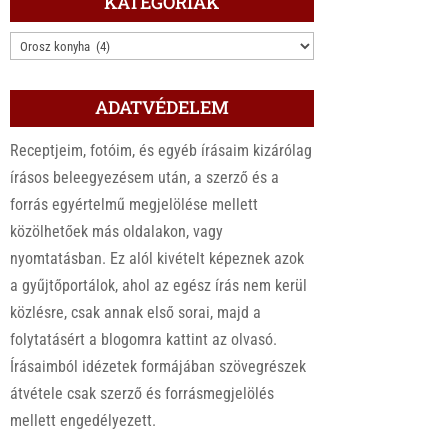
KATEGÓRIÁK
KATEGÓRIÁK
ADATVÉDELEM
Receptjeim, fotóim, és egyéb írásaim kizárólag
írásos beleegyezésem után, a szerző és a
forrás egyértelmű megjelölése mellett
közölhetőek más oldalakon, vagy
nyomtatásban. Ez alól kivételt képeznek azok
a gyűjtőportálok, ahol az egész írás nem kerül
közlésre, csak annak első sorai, majd a
folytatásért a blogomra kattint az olvasó.
Írásaimból idézetek formájában szövegrészek
átvétele csak szerző és forrásmegjelölés
mellett engedélyezett.