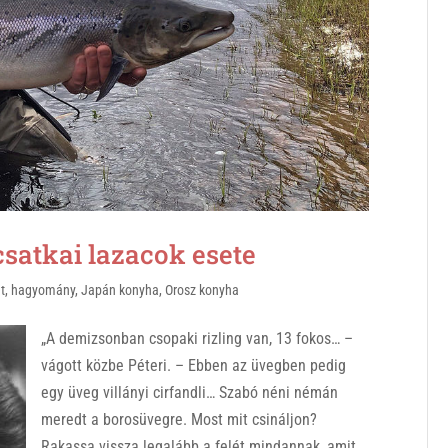
satkai lazacok esete
t
,
hagyomány
,
Japán konyha
,
Orosz konyha
„A demizsonban csopaki rizling van, 13 fokos… –
vágott közbe Péteri. – Ebben az üvegben pedig
egy üveg villányi cirfandli… Szabó néni némán
meredt a borosüvegre. Most mit csináljon?
Rakassa vissza legalább a felét mindannak, amit