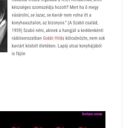
készséges szomszédja hozott? Mert ha ő megy
vásárolni,
se lazac, se kaviár
nem volna itt a
konyhaasztalon, az bizonyos.” (A Szabó család,
1959) Szabó néni, akinek a hangját a keddenkénti
rádiósorozatban
Gobbi Hilda
kölcsönözte, nem sok
kaviárt kóstolt életében. Lapáj utcai konyhájából
is fájón