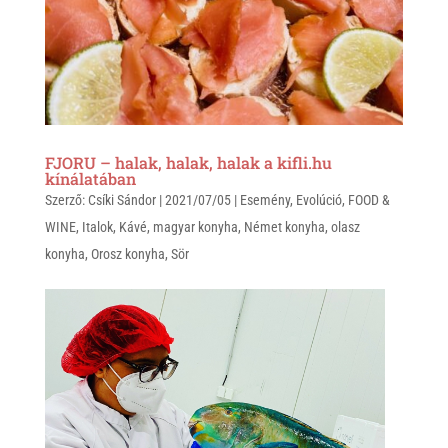
FJORU – halak, halak, halak a kifli.hu
kínálatában
Szerző:
Csíki Sándor
|
2021/07/05
|
Esemény
,
Evolúció
,
FOOD &
WINE
,
Italok
,
Kávé
,
magyar konyha
,
Német konyha
,
olasz
konyha
,
Orosz konyha
,
Sör