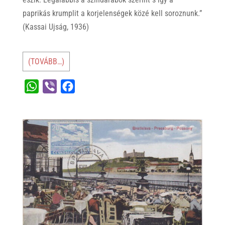
paprikás krumplit a korjelenségek közé kell soroznunk.”
(Kassai Ujság, 1936)
(TOVÁBB…)
W
V
F
h
i
a
a
b
c
t
e
e
s
r
b
A
o
p
o
p
k