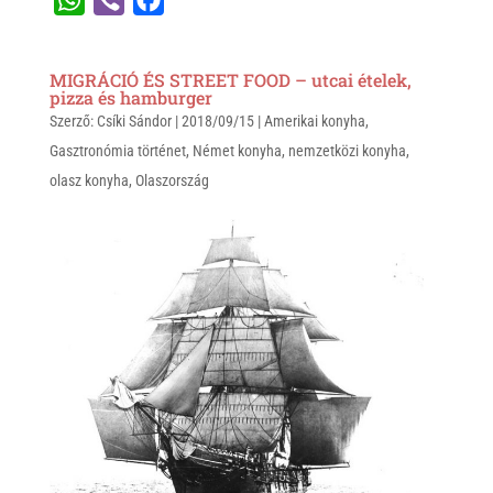
h
i
a
a
b
c
MIGRÁCIÓ ÉS STREET FOOD – utcai ételek,
t
e
e
pizza és hamburger
Szerző:
s
Csíki Sándor
r
b
|
2018/09/15
|
Amerikai konyha
,
Gasztronómia történet
,
Német konyha
,
nemzetközi konyha
,
A
o
olasz konyha
,
Olaszország
p
o
p
k