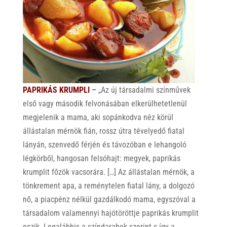
PAPRIKÁS KRUMPLI
–
„Az új társadalmi színművek
első vagy második felvonásában elkerülhetetlenül
megjelenik a mama, aki sopánkodva néz körül
állástalan mérnök fián, rossz útra tévelyedő fiatal
lányán, szenvedő férjén és távozóban e lehangoló
légkörből, hangosan felsóhajt: megyek, paprikás
krumplit főzök vacsorára. […] Az állástalan mérnök, a
tönkrement apa, a reménytelen fiatal lány, a dolgozó
nő, a piacpénz nélkül gazdálkodó mama, egyszóval a
társadalom valamennyi hajótöröttje paprikás krumplit
eszik. Legalábbis a színdarabok szerint s így a