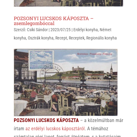
POZSONYI LUCSKOS KÁPOSZTA –
zsemlegombóccal
Szerző:
Csíki Sándor
|
2023/07/25
|
Erdélyi konyha
,
Német
konyha
,
Osztrák konyha
,
Recept
,
Receptek
,
Regionális konyha
POZSONYI LUCSKOS KÁPOSZTA
– a közelmúltban már
írtam
az erdélyi lucskos káposztáról
. A témához
számtalan régi lapot, forrást átnéztem, s a kutatásaim