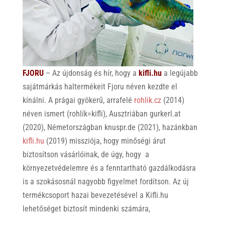
FJORU
– Az újdonság és hír, hogy a
k
if
li.hu
a legújabb
sajátmárkás haltermékeit Fjoru néven kezdte el
kínálni. A prágai gyökerű, arrafelé
rohlik.cz
(2014)
néven ismert (rohlík=kifli), Ausztriában gurkerl.at
(2020), Németországban knuspr.de (2021), hazánkban
kifli.hu
(2019) missziója, hogy minőségi árut
biztosítson vásárlóinak, de úgy, hogy a
környezetvédelemre és a fenntartható gazdálkodásra
is a szokásosnál nagyobb figyelmet fordítson. Az új
termékcsoport hazai bevezetésével a Kifli.hu
lehetőséget biztosít mindenki számára,