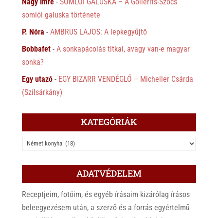
Nagy Imre
-
SOMLÓI GALUSKA – A Gollerits-Szőcs
somlói galuska története
P. Nóra
-
AMBRUS LAJOS: A lepkegyűjtő
Bobbafet
-
A sonkapácolás titkai, avagy van-e magyar
sonka?
Egy utazó
-
EGY BIZARR VENDÉGLŐ – Micheller Csárda
(Szilsárkány)
KATEGÓRIÁK
KATEGÓRIÁK
ADATVÉDELEM
Receptjeim, fotóim, és egyéb írásaim kizárólag írásos
beleegyezésem után, a szerző és a forrás egyértelmű