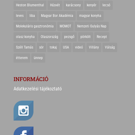
Heston Blumenthal
Húsvét
karácsony
kenyér
lecsó
leves
liba
Magyar Bor Akadémia
magyar konyha
Molekuláris gasztronómia
MOMOT
Nemzeti Gulyás Nap
olasz konyha
Olaszország
pezsgő
pörkölt
Recept
Széll Tamás
sör
tokaj
USA
videó
Villány
Válság
étterem
ünnep
INFORMÁCIÓ
Adatkezelési tájékoztató