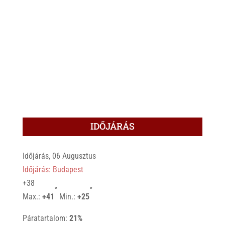
IDŐJÁRÁS
Időjárás, 06 Augusztus
Időjárás: Budapest
+
38
°
°
Max.:
+
41
Min.:
+
25
Páratartalom:
21%