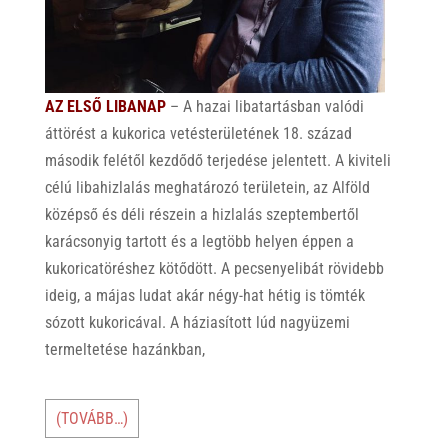
AZ ELSŐ LIBANAP
– A hazai libatartásban valódi
áttörést a kukorica vetésterületének 18. század
második felétől kezdődő terjedése jelentett. A kiviteli
célú libahizlalás meghatározó területein, az Alföld
középső és déli részein a hizlalás szeptembertől
karácsonyig tartott és a legtöbb helyen éppen a
kukoricatöréshez kötődött. A pecsenyelibát rövidebb
ideig, a májas ludat akár négy-hat hétig is tömték
sózott kukoricával. A háziasított lúd nagyüzemi
termeltetése hazánkban,
(TOVÁBB…)