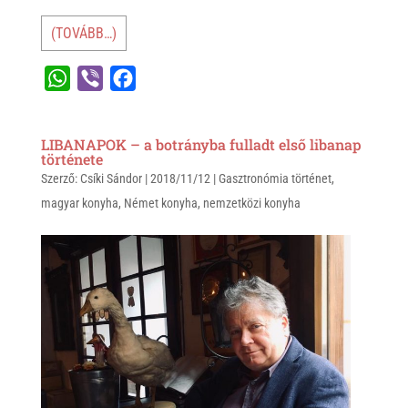
(TOVÁBB…)
W
V
F
h
i
a
a
b
c
LIBANAPOK – a botrányba fulladt első libanap
t
e
e
története
Szerző:
s
Csíki Sándor
r
b
|
2018/11/12
|
Gasztronómia történet
,
magyar konyha
,
Német konyha
,
nemzetközi konyha
A
o
p
o
p
k