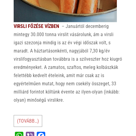
VIRSLI FŐZÉSE VÍZBEN
– Januártól decemberig
mintegy 30.000 tonna virslit vásárolunk, ám a virsli
igazi szezonja mindig is az év végi időszak volt, s
maradt. A háztartásonkénti, nagyjából 7,30 kg/év
virslifogyasztásban továbbra is a szilveszter hoz kiugró
eredményeket. A zamatos, szaftos, meleg kolbászkák
felettébb kedvelt ételeink, amit már csak az is
egyértelműen mutat, hogy nem csekély összeget, 33
milliárd forintot költünk évente az ilyen-olyan (inkább:
olyan) minőségű virslikre.
(TOVÁBB…)
W
V
F