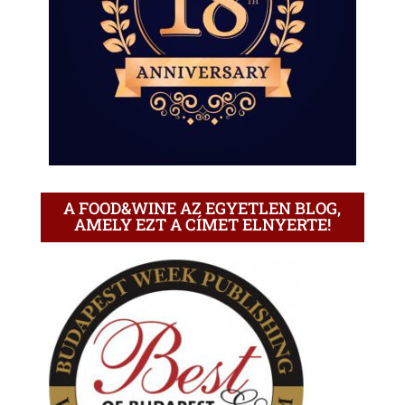
A FOOD&WINE AZ EGYETLEN BLOG,
AMELY EZT A CÍMET ELNYERTE!