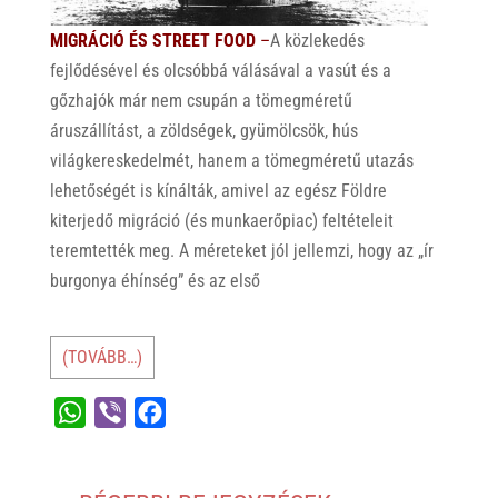
MIGRÁCIÓ ÉS STREET FOOD
–
A közlekedés
fejlődésével és olcsóbbá válásával a vasút és a
gőzhajók már nem csupán a tömegméretű
áruszállítást, a zöldségek, gyümölcsök, hús
világkereskedelmét, hanem a tömegméretű utazás
lehetőségét is kínálták, amivel az egész Földre
kiterjedő migráció (és munkaerőpiac) feltételeit
teremtették meg. A méreteket jól jellemzi, hogy az „ír
burgonya éhínség” és az első
(TOVÁBB…)
W
V
F
h
i
a
a
b
c