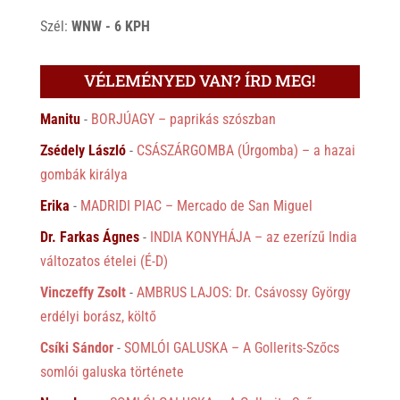
Szél:
WNW - 6 KPH
VÉLEMÉNYED VAN? ÍRD MEG!
Manitu
-
BORJÚAGY – paprikás szószban
Zsédely László
-
CSÁSZÁRGOMBA (Úrgomba) – a hazai
gombák királya
Erika
-
MADRIDI PIAC – Mercado de San Miguel
Dr. Farkas Ágnes
-
INDIA KONYHÁJA – az ezerízű India
változatos ételei (É-D)
Vinczeffy Zsolt
-
AMBRUS LAJOS: Dr. Csávossy György
erdélyi borász, költő
Csíki Sándor
-
SOMLÓI GALUSKA – A Gollerits-Szőcs
somlói galuska története