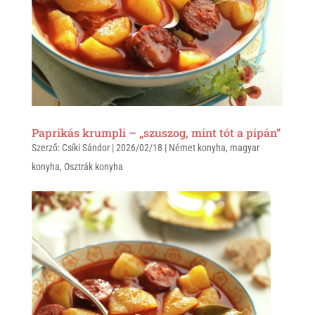
Paprikás krumpli – „szuszog, mint tót a pipán”
Szerző:
Csíki Sándor
|
2026/02/18
|
Német konyha
,
magyar
konyha
,
Osztrák konyha