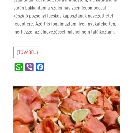
során bukkantam a szalonnás zsemlegombóccal
készülő pozsonyi lucskos káposztának nevezett étel
receptjére. Azért is fogalmaztam ilyen nyakatekerten,
mert ezzel az elnevezéssel máshol nem találkoztam.
(TOVÁBB…)
W
V
F
h
i
a
a
b
c
t
e
e
s
r
b
A
o
p
o
p
k