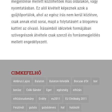
megjelölése mellett közölhetőek más oldalakon, vagy
nyomtatásban. Ez alól kivételt képeznek azok a
gyűjtőportálok, ahol az egész írás nem kerül közlésre,
csak annak első sorai, majd a folytatásért a blogomra
kattint az olvasó. Írásaimból idézetek formájában
szövegrészek átvétele csak szerző és forrásmegjelölés
mellett engedélyezett.
CIMKEFELHŐ
Ambrus Lajos
Balaton
Balaton-felvidék
Bocuse d'Or
bor
borász
Csíki Sándor
Eger
egészség
elhízás
elhízástudomány
Erdély
eu2011
EU Elnökség 2011
Fesztivál
gulyás
gulyásleves
hal
halászlé