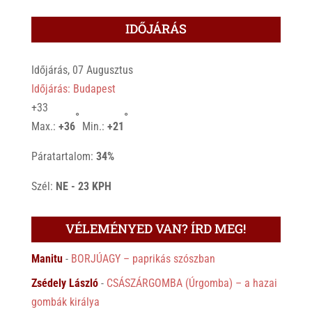
IDŐJÁRÁS
Időjárás, 07 Augusztus
Időjárás: Budapest
+
33
°
°
Max.:
+
36
Min.:
+
21
Páratartalom:
34%
Szél:
NE - 23 KPH
VÉLEMÉNYED VAN? ÍRD MEG!
Manitu
-
BORJÚAGY – paprikás szószban
Zsédely László
-
CSÁSZÁRGOMBA (Úrgomba) – a hazai
gombák királya