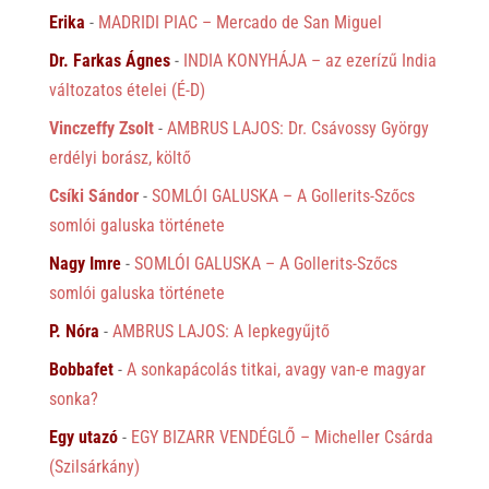
Erika
-
MADRIDI PIAC – Mercado de San Miguel
Dr. Farkas Ágnes
-
INDIA KONYHÁJA – az ezerízű India
változatos ételei (É-D)
Vinczeffy Zsolt
-
AMBRUS LAJOS: Dr. Csávossy György
erdélyi borász, költő
Csíki Sándor
-
SOMLÓI GALUSKA – A Gollerits-Szőcs
somlói galuska története
Nagy Imre
-
SOMLÓI GALUSKA – A Gollerits-Szőcs
somlói galuska története
P. Nóra
-
AMBRUS LAJOS: A lepkegyűjtő
Bobbafet
-
A sonkapácolás titkai, avagy van-e magyar
sonka?
Egy utazó
-
EGY BIZARR VENDÉGLŐ – Micheller Csárda
(Szilsárkány)