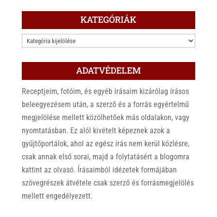
KATEGÓRIÁK
KATEGÓRIÁK
ADATVÉDELEM
Receptjeim, fotóim, és egyéb írásaim kizárólag írásos
beleegyezésem után, a szerző és a forrás egyértelmű
megjelölése mellett közölhetőek más oldalakon, vagy
nyomtatásban. Ez alól kivételt képeznek azok a
gyűjtőportálok, ahol az egész írás nem kerül közlésre,
csak annak első sorai, majd a folytatásért a blogomra
kattint az olvasó. Írásaimból idézetek formájában
szövegrészek átvétele csak szerző és forrásmegjelölés
mellett engedélyezett.