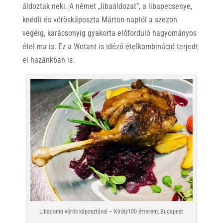
áldoztak neki. A német „libaáldozat”, a libapecsenye,
knédli és vöröskáposzta Márton-naptól a szezon
végéig, karácsonyig gyakorta előforduló hagyományos
étel ma is. Ez a Wotant is idéző ételkombináció terjedt
el hazánkban is.
Libacomb vörös káposztával – Király100 étterem, Budapest