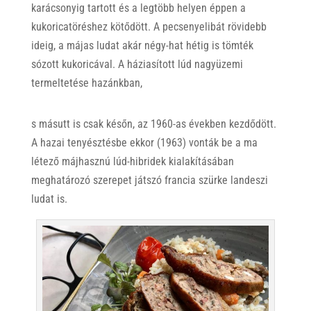
karácsonyig tartott és a legtöbb helyen éppen a
kukoricatöréshez kötődött. A pecsenyelibát rövidebb
ideig, a májas ludat akár négy-hat hétig is tömték
sózott kukoricával. A háziasított lúd nagyüzemi
termeltetése hazánkban,
s másutt is csak későn, az 1960-as években kezdődött.
A hazai tenyésztésbe ekkor (1963) vonták be a ma
létező májhasznú lúd-hibridek kialakításában
meghatározó szerepet játszó francia szürke landeszi
ludat is.