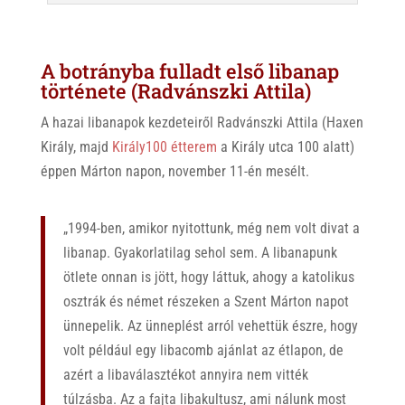
A botrányba fulladt első libanap
története (Radvánszki Attila)
A hazai libanapok kezdeteiről Radvánszki Attila (Haxen
Király, majd
Király100 étterem
a Király utca 100 alatt)
éppen Márton napon, november 11-én mesélt.
„1994-ben, amikor nyitottunk, még nem volt divat a
libanap. Gyakorlatilag sehol sem. A libanapunk
ötlete onnan is jött, hogy láttuk, ahogy a katolikus
osztrák és német részeken a Szent Márton napot
ünnepelik. Az ünneplést arról vehettük észre, hogy
volt például egy libacomb ajánlat az étlapon, de
azért a libaválasztékot annyira nem vitték
túlzásba. Az a fajta libakultusz, ami nálunk most