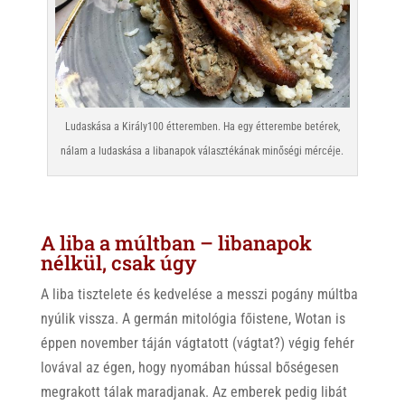
Ludaskása a Király100 étteremben. Ha egy étterembe betérek,
nálam a ludaskása a libanapok választékának minőségi mércéje.
A liba a múltban – libanapok
nélkül, csak úgy
A liba tisztelete és kedvelése a messzi pogány múltba
nyúlik vissza. A germán mitológia főistene, Wotan is
éppen november táján vágtatott (vágtat?) végig fehér
lovával az égen, hogy nyomában hússal bőségesen
megrakott tálak maradjanak. Az emberek pedig libát