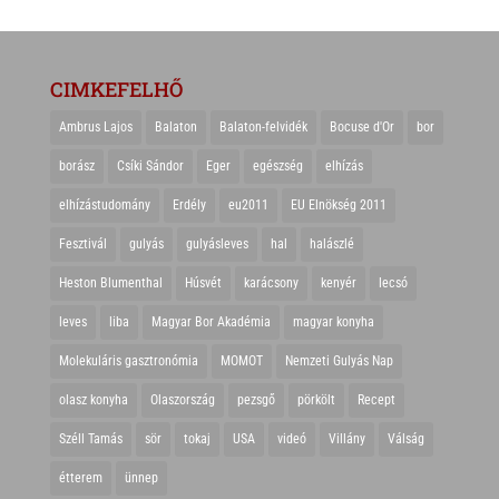
CIMKEFELHŐ
Ambrus Lajos
Balaton
Balaton-felvidék
Bocuse d'Or
bor
borász
Csíki Sándor
Eger
egészség
elhízás
elhízástudomány
Erdély
eu2011
EU Elnökség 2011
Fesztivál
gulyás
gulyásleves
hal
halászlé
Heston Blumenthal
Húsvét
karácsony
kenyér
lecsó
leves
liba
Magyar Bor Akadémia
magyar konyha
Molekuláris gasztronómia
MOMOT
Nemzeti Gulyás Nap
olasz konyha
Olaszország
pezsgő
pörkölt
Recept
Széll Tamás
sör
tokaj
USA
videó
Villány
Válság
étterem
ünnep