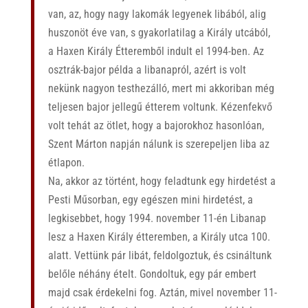
van, az, hogy nagy lakomák legyenek libából, alig
huszonöt éve van, s gyakorlatilag a Király utcából,
a Haxen Király Étteremből indult el 1994-ben. Az
osztrák-bajor példa a libanapról, azért is volt
nekünk nagyon testhezálló, mert mi akkoriban még
teljesen bajor jellegű étterem voltunk. Kézenfekvő
volt tehát az ötlet, hogy a bajorokhoz hasonlóan,
Szent Márton napján nálunk is szerepeljen liba az
étlapon.
Na, akkor az történt, hogy feladtunk egy hirdetést a
Pesti Műsorban, egy egészen mini hirdetést, a
legkisebbet, hogy 1994. november 11-én Libanap
lesz a Haxen Király étteremben, a Király utca 100.
alatt. Vettünk pár libát, feldolgoztuk, és csináltunk
belőle néhány ételt. Gondoltuk, egy pár embert
majd csak érdekelni fog. Aztán, mivel november 11-