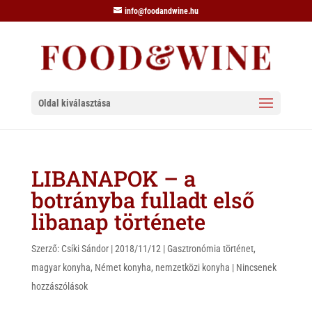
info@foodandwine.hu
Oldal kiválasztása
LIBANAPOK – a
botrányba fulladt első
libanap története
Szerző:
Csíki Sándor
|
2018/11/12
|
Gasztronómia történet
,
magyar konyha
,
Német konyha
,
nemzetközi konyha
|
Nincsenek
hozzászólások