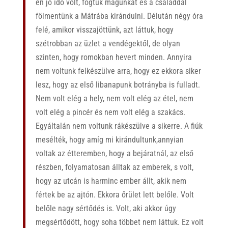
én jó idő volt, fogtuk magunkat és a családdal
fölmentünk a Mátrába kirándulni. Délután négy óra
felé, amikor visszajöttünk, azt láttuk, hogy
szétrobban az üzlet a vendégektől, de olyan
szinten, hogy romokban hevert minden. Annyira
nem voltunk felkészülve arra, hogy ez ekkora siker
lesz, hogy az első libanapunk botrányba is fulladt.
Nem volt elég a hely, nem volt elég az étel, nem
volt elég a pincér és nem volt elég a szakács.
Egyáltalán nem voltunk rákészülve a sikerre. A fiúk
mesélték, hogy amíg mi kirándultunk,annyian
voltak az étteremben, hogy a bejáratnál, az első
részben, folyamatosan álltak az emberek, s volt,
hogy az utcán is harminc ember állt, akik nem
fértek be az ajtón. Ekkora őrület lett belőle. Volt
belőle nagy sértődés is. Volt, aki akkor úgy
megsértődött, hogy soha többet nem láttuk. Ez volt