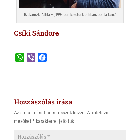
Radvánszki Attila – „1994-ben kezdtünk el libanapot tartani.”
Csíki Sándor♣
W
V
F
h
i
a
a
b
c
t
e
e
s
r
b
Hozzászólás írása
A
o
p
o
Az e-mail címet nem tesszük közzé.
A kötelező
p
k
mezőket
*
karakterrel jelöltük