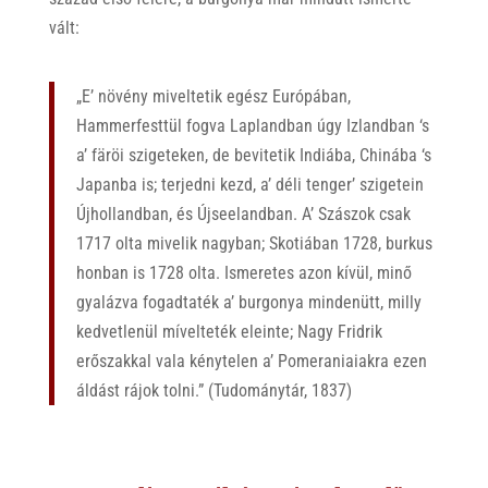
vált:
„E’ növény miveltetik egész Európában,
Hammerfesttül fogva Laplandban úgy Izlandban ‘s
a’ färöi szigeteken, de bevitetik Indiába, Chinába ‘s
Japanba is; terjedni kezd, a’ déli tenger’ szigetein
Újhollandban, és Újseelandban. A’ Szászok csak
1717 olta mivelik nagyban; Skotiában 1728, burkus
honban is 1728 olta. Ismeretes azon kívül, minő
gyalázva fogadtaték a’ burgonya mindenütt, milly
kedvetlenül mívelteték eleinte; Nagy Fridrik
erőszakkal vala kénytelen a’ Pomeraniaiakra ezen
áldást rájok tolni.” (Tudománytár, 1837)