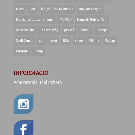
leves
liba
Magyar Bor Akadémia
magyar konyha
Molekuláris gasztronómia
MOMOT
Nemzeti Gulyás Nap
olasz konyha
Olaszország
pezsgő
pörkölt
Recept
Széll Tamás
sör
tokaj
USA
videó
Villány
Válság
étterem
ünnep
INFORMÁCIÓ
Adatkezelési tájékoztató