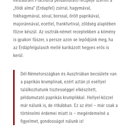
Restaurant Plachutta példamutató recipéje szerint a
„földi alma” (Erdapfel) zsírral, hagymával,
fokhagymával, sóval, borssal, őrölt paprikával,
majoránnával, ecettel, frankfurtival, zöldség alaplében
főzve készül. Az osztrák-német receptekben a kömény
is gyakori fűszer, s persze azon se lepődjünk meg, ha
az Erdäpfelgulasch mellé karikázott hegyes erős is
kerül.
Dél-Németországban és Ausztriában becsülete van
a paprikás krumplinak, ezért aztán jó eséllyel
találkozhatunk tisztességgel elkészített,
példamutató paprikás krumplikkal. Hellyel-közzel
már nálunk is, de ritkábban. Ez az étel – már csak a
történelmi érdemei miatt is – megérdemelné a
figyelmet, gondosságot nálunk is!