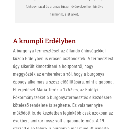
fokhagymával és aromás fűszernövényekkel kombinálva
harmonikus ízt alkot.
A krumpli Erdélyben
A burgonya termesztését az állandó éhínségekkel
küzdő Erdélyben is erősen ösztönözték. A termesztést
úgy sikerült kimozdítani a holtpontról, hogy
meggyőzték az embereket arról, hogy a burgonya
éppúgy alkalmas a szesz előállítására, mint a gabona.
Elterjedését Mária Terézia 1767-es, az Erdélyi
Főkormányszéket a burgonyatermesztés elkezdésére
kötelező rendelete is segítette. Ez valamennyire
működött is, de kezdetben leginkább csak azokban az
években, amikor rossz volt a gabonatermés. A 19.
század első felére, a burgonya már mindütt ismerté