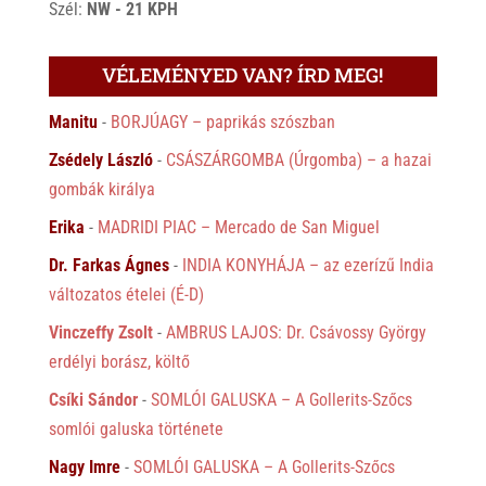
Szél:
NW - 21 KPH
VÉLEMÉNYED VAN? ÍRD MEG!
Manitu
-
BORJÚAGY – paprikás szószban
Zsédely László
-
CSÁSZÁRGOMBA (Úrgomba) – a hazai
gombák királya
Erika
-
MADRIDI PIAC – Mercado de San Miguel
Dr. Farkas Ágnes
-
INDIA KONYHÁJA – az ezerízű India
változatos ételei (É-D)
Vinczeffy Zsolt
-
AMBRUS LAJOS: Dr. Csávossy György
erdélyi borász, költő
Csíki Sándor
-
SOMLÓI GALUSKA – A Gollerits-Szőcs
somlói galuska története
Nagy Imre
-
SOMLÓI GALUSKA – A Gollerits-Szőcs