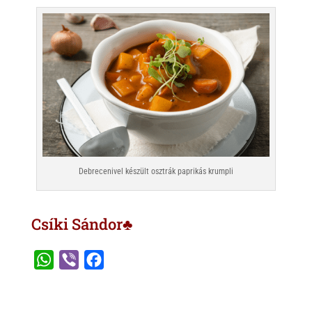
Debrecenivel készült osztrák paprikás krumpli
Csíki Sándor♣
W
V
F
h
i
a
a
b
c