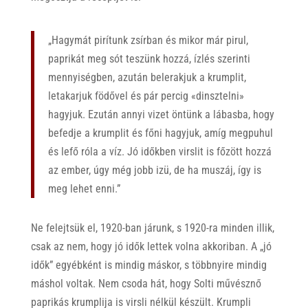
„Hagymát pirítunk zsírban és mikor már pirul,
paprikát meg sót teszünk hozzá, ízlés szerinti
mennyiségben, azután belerakjuk a krumplit,
letakarjuk födővel és pár percig «dinsztelni»
hagyjuk. Ezután annyi vizet öntünk a lábasba, hogy
befedje a krumplit és főni hagyjuk, amíg megpuhul
és lefő róla a víz. Jó időkben virslit is főzött hozzá
az ember, úgy még jobb izü, de ha muszáj, így is
meg lehet enni.”
Ne felejtsük el, 1920-ban járunk, s 1920-ra minden illik,
csak az nem, hogy jó idők lettek volna akkoriban. A „jó
idők” egyébként is mindig máskor, s többnyire mindig
máshol voltak. Nem csoda hát, hogy Solti művésznő
paprikás krumplija is virsli nélkül készült. Krumpli