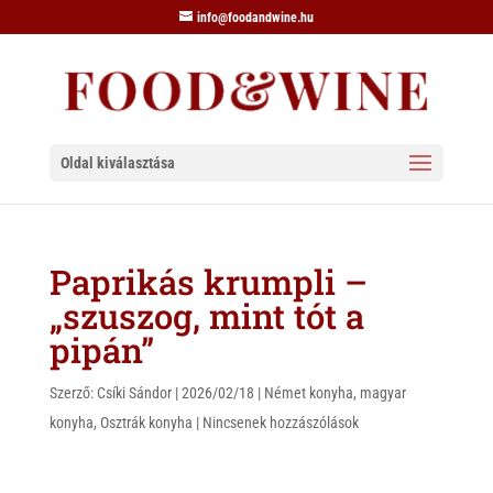
info@foodandwine.hu
Oldal kiválasztása
Paprikás krumpli –
„szuszog, mint tót a
pipán”
Szerző:
Csíki Sándor
|
2026/02/18
|
Német konyha
,
magyar
konyha
,
Osztrák konyha
|
Nincsenek hozzászólások