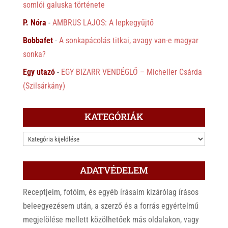
somlói galuska története
P. Nóra
-
AMBRUS LAJOS: A lepkegyűjtő
Bobbafet
-
A sonkapácolás titkai, avagy van-e magyar
sonka?
Egy utazó
-
EGY BIZARR VENDÉGLŐ – Micheller Csárda
(Szilsárkány)
KATEGÓRIÁK
KATEGÓRIÁK
ADATVÉDELEM
Receptjeim, fotóim, és egyéb írásaim kizárólag írásos
beleegyezésem után, a szerző és a forrás egyértelmű
megjelölése mellett közölhetőek más oldalakon, vagy