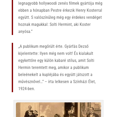
legnagyobb hollywoodi zenés filmek gyártója még
ebben a hónapban Pestre érkezik Henry Kosterral
együtt. S valószínűleg még egy érdekes vendéget
hoznak magukkal: Solti Hermint, aki Koster
anyósa.”
„A publikum megőrült érte. Gyárfás Dezső
kijelentette: Ilyen még nem volt! És kialakult
egykettőre egy külön kabaré stílus, amit Solti
Hermin teremtett meg, amikor a publikum
beleénekelt a kupléjába és együtt játszott a
művésznővel…” – írta lelkesen a Színházi Élet,
1924-ben.