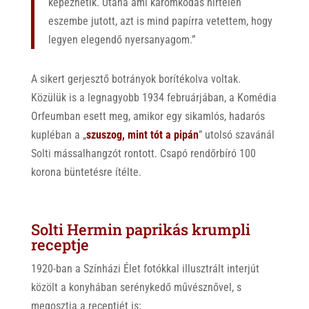
képezhetik. Utána ami káromkodás hirtelen
eszembe jutott, azt is mind papírra vetettem, hogy
legyen elegendő nyersanyagom.”
A sikert gerjesztő botrányok borítékolva voltak.
Közülük is a legnagyobb 1934 februárjában, a Komédia
Orfeumban esett meg, amikor egy sikamlós, hadarós
kupléban a „
szuszog, mint tót a pipán
” utolsó szavánál
Solti mássalhangzót rontott. Csapó rendőrbíró 100
korona büntetésre ítélte.
Solti Hermin paprikás krumpli
receptje
1920-ban a Színházi Élet fotókkal illusztrált interjút
közölt a konyhában serénykedő művésznővel, s
megosztja a receptjét is: