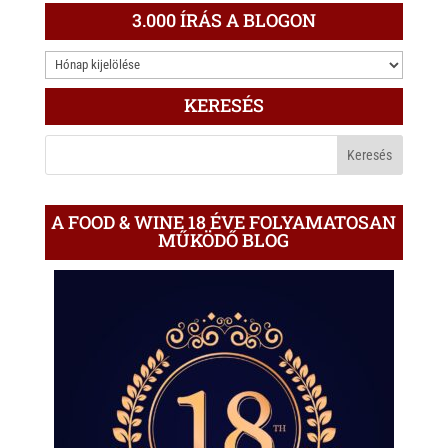
3.000 ÍRÁS A BLOGON
3.000
ÍRÁS
KERESÉS
A
BLOGON
A FOOD & WINE 18 ÉVE FOLYAMATOSAN
MŰKÖDŐ BLOG