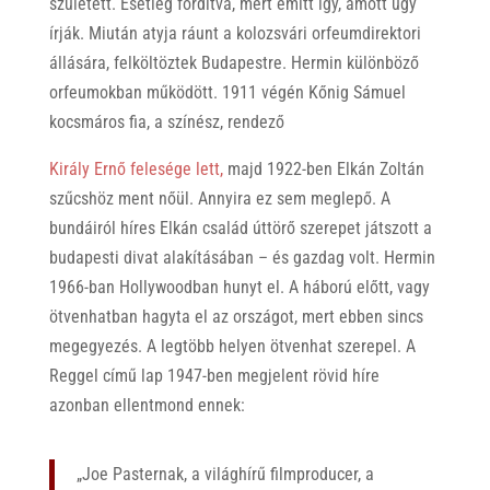
született. Esetleg fordítva, mert emitt így, amott úgy
írják. Miután atyja ráunt a kolozsvári orfeumdirektori
állására, felköltöztek Budapestre. Hermin különböző
orfeumokban működött. 1911 végén Kőnig Sámuel
kocsmáros fia, a színész, rendező
Király Ernő felesége lett,
majd 1922-ben Elkán Zoltán
szűcshöz ment nőül. Annyira ez sem meglepő. A
bundáiról híres Elkán család úttörő szerepet játszott a
budapesti divat alakításában – és gazdag volt. Hermin
1966-ban Hollywoodban hunyt el. A háború előtt, vagy
ötvenhatban hagyta el az országot, mert ebben sincs
megegyezés. A legtöbb helyen ötvenhat szerepel. A
Reggel című lap 1947-ben megjelent rövid híre
azonban ellentmond ennek:
„Joe Pasternak, a világhírű filmproducer, a