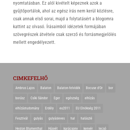
nyomtatásban. Ez alól kivételt képeznek azok a
gyűjtőportálok, ahol az egész írás nem kerül közlésre,
csak annak első sorai, majd a folytatásért a blogomra
kattint az olvasó. Írásaimból idézetek formájában
szövegrészek átvétele csak szerző és forrásmegjelölés
mellett engedélyezett.
CIMKEFELHŐ
Ambrus Lajos
Balaton
Balaton-felvidék
Bocuse d'Or
bor
borász
Csíki Sándor
Eger
egészség
elhízás
elhízástudomány
Erdély
eu2011
EU Elnökség 2011
Fesztivál
gulyás
gulyásleves
hal
halászlé
Heston Blumenthal
Húsvét
karácsony
kenyér
lecsó