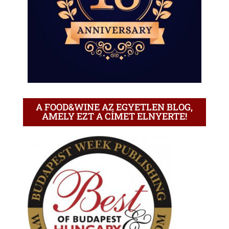
A FOOD&WINE AZ EGYETLEN BLOG,
AMELY EZT A CÍMET ELNYERTE!