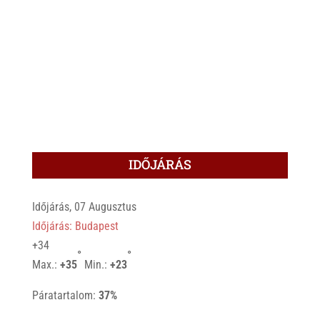
IDŐJÁRÁS
Időjárás, 07 Augusztus
Időjárás: Budapest
+
34
°
°
Max.:
+
35
Min.:
+
23
Páratartalom:
37%