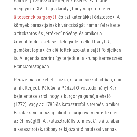
A növény széleskörű elterjesztéséhez Parmatier
meggyőzte XVI. Lajos királyt, hogy nagy területen
ültessenek burgonyát
, és azt katonákkal őriztessék. A
környék parasztjainak kíváncsiságát hamar felkeltette
a titokzatos és „értékes” növény, és amikor a
krumpliföldet cselesen felügyelet nélkül hagyták,
gumókat loptak, és elültették azokat a saját földjeiken
is. A legenda szerint így terjedt el a krumplitermesztés
Franciaországban.
Persze más is kellett hozzá, s talán sokkal jobban, mint
ami elterjedt. Például a Párizsi Orvostudományi Kar
bejelentése arról, hogy a burgonya gumója ehető
(1772), vagy az 1785-ös katasztrofális termés, amikor
Észak-Franciaország lakóit a burgonya mentette meg
az éhínségtől. A „katasztrofális termések”, s általában
a katasztrófák, többnyire kijózanító hatással vannak!