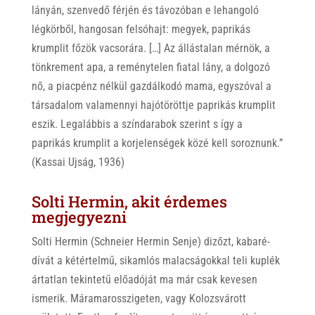
lányán, szenvedő férjén és távozóban e lehangoló
légkörből, hangosan felsóhajt: megyek, paprikás
krumplit főzök vacsorára. […] Az állástalan mérnök, a
tönkrement apa, a reménytelen fiatal lány, a dolgozó
nő, a piacpénz nélkül gazdálkodó mama, egyszóval a
társadalom valamennyi hajótöröttje paprikás krumplit
eszik. Legalábbis a színdarabok szerint s így a
paprikás krumplit a korjelenségek közé kell soroznunk.”
(Kassai Ujság, 1936)
Solti Hermin, akit érdemes
megjegyezni
Solti Hermin (Schneier Hermin Senje) dizőzt, kabaré-
dívát a kétértelmű, sikamlós malacságokkal teli kuplék
ártatlan tekintetű előadóját ma már csak kevesen
ismerik. Máramarosszigeten, vagy Kolozsvárott