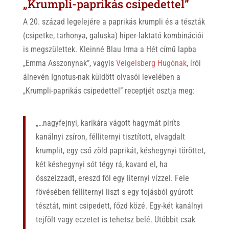
„Krumpli-paprikás csipedettel”
A 20. század legelejére a paprikás krumpli és a tészták
(csipetke, tarhonya, galuska) hiper-laktató kombinációi
is megszülettek. Kleinné Blau Irma a Hét című lapba
„Emma Asszonynak”, vagyis
Veigelsberg Hugónak
, írói
álnevén Ignotus-nak küldött olvasói levelében a
„Krumpli-paprikás csipedettel” receptjét osztja meg:
„…nagyfejnyi, karikára vágott hagymát piríts
kanálnyi zsíron, félliternyi tisztított, elvagdalt
krumplit, egy cső zöld paprikát, késhegynyi töröttet,
két késhegynyi sót tégy rá, kavard el, ha
összeizzadt, ereszd föl egy liternyi vízzel. Fele
fövésében félliternyi liszt s egy tojásból gyúrott
tésztát, mint csipedett, főzd közé. Egy-két kanálnyi
tejfölt vagy eczetet is tehetsz belé. Utóbbit csak