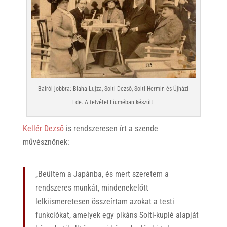
Balról jobbra: Blaha Lujza, Solti Dezső, Solti Hermin és Újházi
Ede. A felvétel Fiuméban készült.
Kellér Dezső
is rendszeresen írt a szende
művésznőnek:
„Beültem a Japánba, és mert szeretem a
rendszeres munkát, mindenekelőtt
lelkiismeretesen összeírtam azokat a testi
funkciókat, amelyek egy pikáns Solti-kuplé alapját