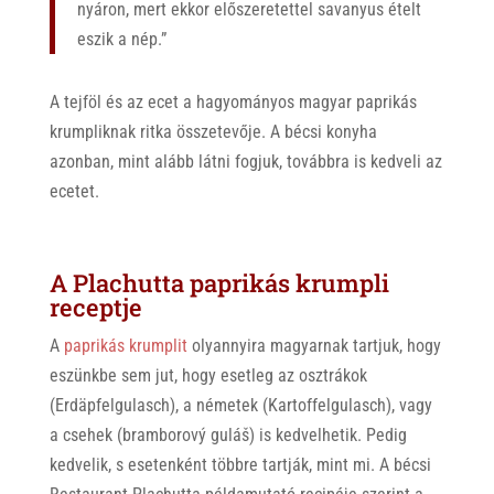
nyáron, mert ekkor előszeretettel savanyus ételt
eszik a nép.”
A tejföl és az ecet a hagyományos magyar paprikás
krumpliknak ritka összetevője. A bécsi konyha
azonban, mint alább látni fogjuk, továbbra is kedveli az
ecetet.
A Plachutta paprikás krumpli
receptje
A
paprikás krumplit
olyannyira magyarnak tartjuk, hogy
eszünkbe sem jut, hogy esetleg az osztrákok
(Erdäpfelgulasch), a németek (Kartoffelgulasch), vagy
a csehek (bramborový guláš) is kedvelhetik. Pedig
kedvelik, s esetenként többre tartják, mint mi. A bécsi