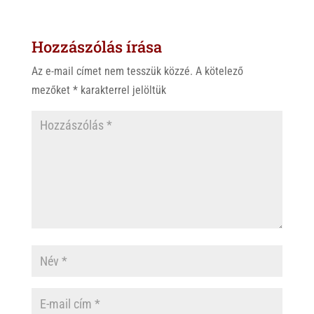
t
e
e
s
r
b
Hozzászólás írása
A
o
p
o
Az e-mail címet nem tesszük közzé.
A kötelező
p
k
mezőket
*
karakterrel jelöltük