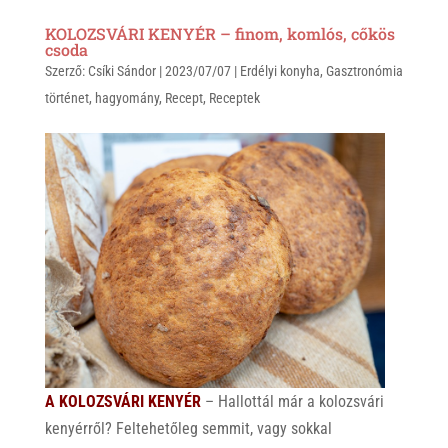
KOLOZSVÁRI KENYÉR – finom, komlós, cőkös
csoda
Szerző:
Csíki Sándor
|
2023/07/07
|
Erdélyi konyha
,
Gasztronómia
történet
,
hagyomány
,
Recept
,
Receptek
A KOLOZSVÁRI KENYÉR
– Hallottál már a kolozsvári
kenyérről? Feltehetőleg semmit, vagy sokkal