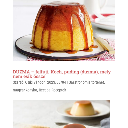
s
r
b
A
o
p
o
p
k
DUZMA – felfújt, Koch, puding (duzma), mely
nem esik össze
Szerző:
Csíki Sándor
|
2023/08/04
|
Gasztronómia történet
,
magyar konyha
,
Recept
,
Receptek