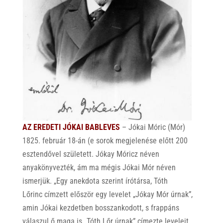
AZ EREDETI JÓKAI BABLEVES
– Jókai Móric (Mór)
1825. február 18-án (e sorok megjelenése előtt 200
esztendővel született. Jókay Móricz néven
anyakönyvezték, ám ma mégis Jókai Mór néven
ismerjük. „
Egy anekdota szerint írótársa, Tóth
Lőrinc címzett először egy levelet „Jókay Mór úrnak”,
amin Jókai kezdetben bosszankodott, s frappáns
válaszul ő maga is
„
Tóth Lőr úrnak” címezte leveleit.