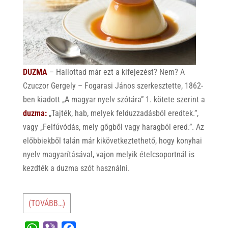
DUZMA
– Hallottad már ezt a kifejezést? Nem? A
Czuczor Gergely – Fogarasi János szerkesztette, 1862-
ben kiadott „A magyar nyelv szótára” 1. kötete szerint a
duzma:
„Tajték, hab, melyek felduzzadásból eredtek.”,
vagy „Felfúvódás, mely gőgből vagy haragból ered.”. Az
előbbiekből talán már kikövetkeztethető, hogy konyhai
nyelv magyarításával, vajon melyik ételcsoportnál is
kezdték a duzma szót használni.
(TOVÁBB…)