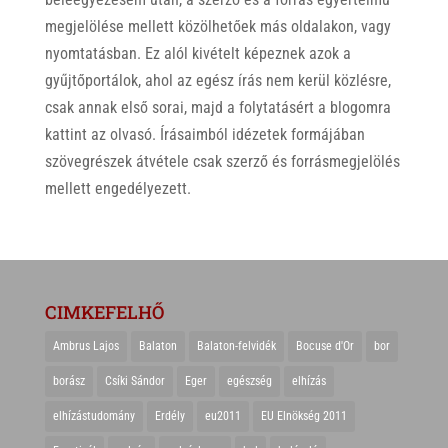
megjelölése mellett közölhetőek más oldalakon, vagy
nyomtatásban. Ez alól kivételt képeznek azok a
gyűjtőportálok, ahol az egész írás nem kerül közlésre,
csak annak első sorai, majd a folytatásért a blogomra
kattint az olvasó. Írásaimból idézetek formájában
szövegrészek átvétele csak szerző és forrásmegjelölés
mellett engedélyezett.
CIMKEFELHŐ
Ambrus Lajos
Balaton
Balaton-felvidék
Bocuse d'Or
bor
borász
Csíki Sándor
Eger
egészség
elhízás
elhízástudomány
Erdély
eu2011
EU Elnökség 2011