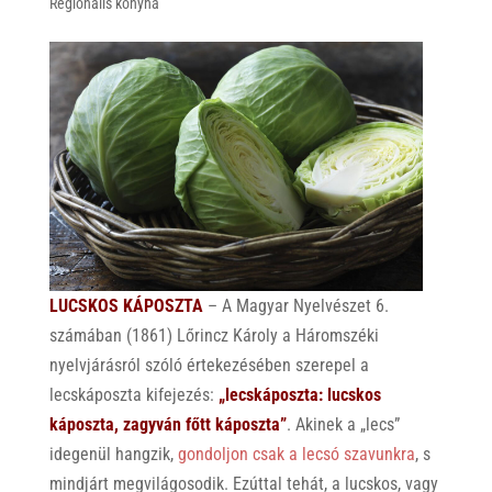
Regionális konyha
LUCSKOS KÁPOSZTA
– A Magyar Nyelvészet 6.
számában (1861) Lőrincz Károly a Háromszéki
nyelvjárásról szóló értekezésében szerepel a
lecskáposzta kifejezés:
„l
ecskáposzta: lucskos
káposzta, zagyván főtt káposzta”
. Akinek a „lecs”
idegenül hangzik,
gondoljon csak a lecsó szavunkra
, s
mindjárt megvilágosodik. Ezúttal tehát, a lucskos, vagy