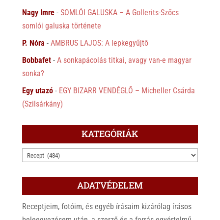
Nagy Imre
-
SOMLÓI GALUSKA – A Gollerits-Szőcs
somlói galuska története
P. Nóra
-
AMBRUS LAJOS: A lepkegyűjtő
Bobbafet
-
A sonkapácolás titkai, avagy van-e magyar
sonka?
Egy utazó
-
EGY BIZARR VENDÉGLŐ – Micheller Csárda
(Szilsárkány)
KATEGÓRIÁK
KATEGÓRIÁK
ADATVÉDELEM
Receptjeim, fotóim, és egyéb írásaim kizárólag írásos
beleegyezésem után, a szerző és a forrás egyértelmű