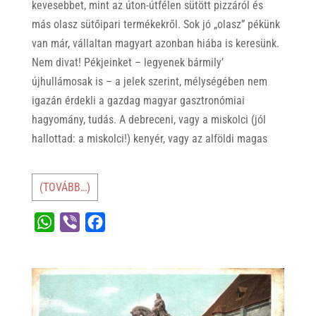
kevesebbet, mint az úton-útfélen sütött pizzáról és
más olasz sütőipari termékekről. Sok jó „olasz” pékünk
van már, vállaltan magyart azonban hiába is keresünk.
Nem divat! Pékjeinket – legyenek bármily’
újhullámosak is – a jelek szerint, mélységében nem
igazán érdekli a gazdag magyar gasztronómiai
hagyomány, tudás. A debreceni, vagy a miskolci (jól
hallottad: a miskolci!) kenyér, vagy az alföldi magas
(TOVÁBB…)
W
V
F
h
i
a
a
b
c
t
e
e
s
r
b