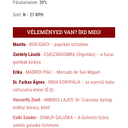
Páratartalom:
39%
Szél:
N - 27 KPH
VÉLEMÉNYED VAN? ÍRD MEG!
Manitu
-
BORJÚAGY – paprikás szószban
Zsédely László
-
CSÁSZÁRGOMBA (Úrgomba) – a hazai
gombák királya
Erika
-
MADRIDI PIAC – Mercado de San Miguel
Dr. Farkas Ágnes
-
INDIA KONYHÁJA – az ezerízű India
változatos ételei (É-D)
Vinczeffy Zsolt
-
AMBRUS LAJOS: Dr. Csávossy György
erdélyi borász, költő
Csíki Sándor
-
SOMLÓI GALUSKA – A Gollerits-Szőcs
somlói galuska története