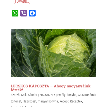
(TOVÁBB…)
W
V
F
h
i
a
a
b
c
t
e
e
s
r
b
A
o
p
o
p
k
LUCSKOS KÁPOSZTA – Ahogy nagyanyáink
főzték!
Szerző:
Csíki Sándor
|
2023/07/15
|
Erdélyi konyha
,
Gasztronómia
történet
,
Házi koszt
,
magyar konyha
,
Recept
,
Receptek
,