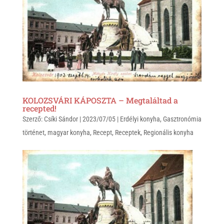
A
o
p
o
p
k
KOLOZSVÁRI KÁPOSZTA – Megtaláltad a
recepted!
Szerző:
Csíki Sándor
|
2023/07/05
|
Erdélyi konyha
,
Gasztronómia
történet
,
magyar konyha
,
Recept
,
Receptek
,
Regionális konyha