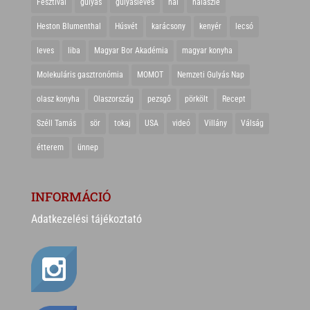
Fesztivál
gulyás
gulyásleves
hal
halászlé
Heston Blumenthal
Húsvét
karácsony
kenyér
lecsó
leves
liba
Magyar Bor Akadémia
magyar konyha
Molekuláris gasztronómia
MOMOT
Nemzeti Gulyás Nap
olasz konyha
Olaszország
pezsgő
pörkölt
Recept
Széll Tamás
sör
tokaj
USA
videó
Villány
Válság
étterem
ünnep
INFORMÁCIÓ
Adatkezelési tájékoztató