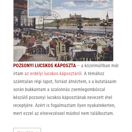
POZSONYI LUCSKOS KÁPOSZTA
– a közelmúltban már
írtam
az erdélyi lucskos káposztáról
. A témához
számtalan régi lapot, forrást átnéztem, s a kutatásaim
során bukkantam a szalonnás zsemlegombóccal
készülő pozsonyi lucskos káposztának nevezett étel
receptjére. Azért is fogalmaztam ilyen nyakatekerten,
mert ezzel az elnevezéssel máshol nem találkoztam.