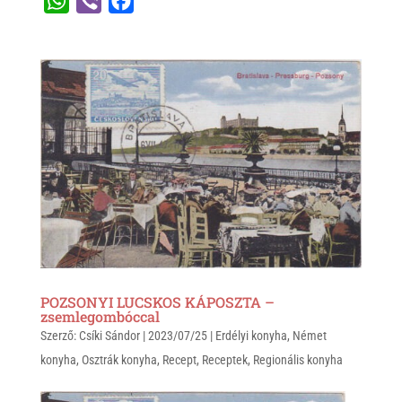
W
V
F
h
i
a
a
b
c
t
e
e
s
r
b
A
o
p
o
p
k
POZSONYI LUCSKOS KÁPOSZTA –
zsemlegombóccal
Szerző:
Csíki Sándor
|
2023/07/25
|
Erdélyi konyha
,
Német
konyha
,
Osztrák konyha
,
Recept
,
Receptek
,
Regionális konyha