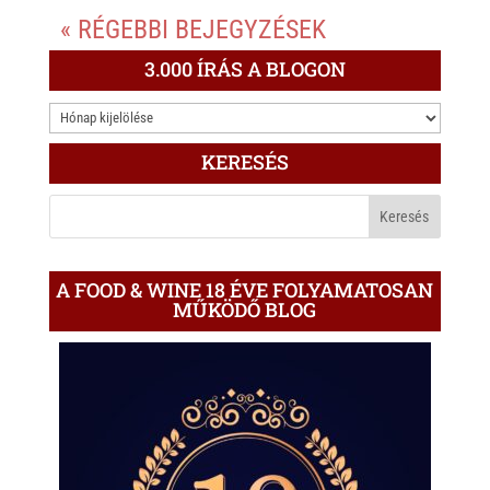
« RÉGEBBI BEJEGYZÉSEK
t
e
e
s
r
b
3.000 ÍRÁS A BLOGON
A
o
3.000
p
o
ÍRÁS
p
k
KERESÉS
A
BLOGON
A FOOD & WINE 18 ÉVE FOLYAMATOSAN
MŰKÖDŐ BLOG