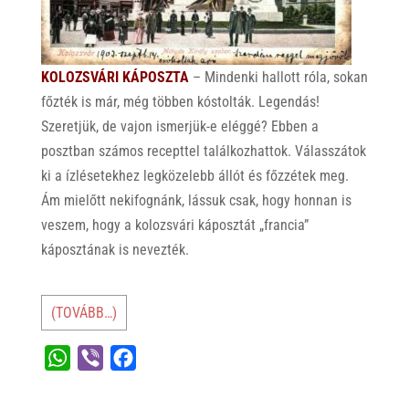
KOLOZSVÁRI KÁPOSZTA
– Mindenki hallott róla, sokan
főzték is már, még többen kóstolták. Legendás!
Szeretjük, de vajon ismerjük-e eléggé? Ebben a
posztban számos recepttel találkozhattok. Válasszátok
ki a ízlésetekhez legközelebb állót és főzzétek meg.
Ám mielőtt nekifognánk, lássuk csak, hogy honnan is
veszem, hogy a kolozsvári káposztát „francia”
káposztának is nevezték.
(TOVÁBB…)
W
V
F
h
i
a
a
b
c