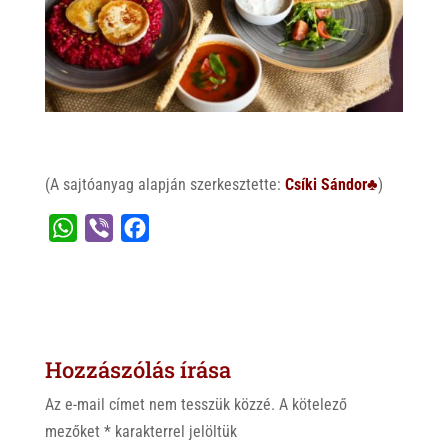
(A sajtóanyag alapján szerkesztette:
Csíki Sándor♣
)
W
V
F
h
i
a
a
b
c
t
e
e
s
r
b
Hozzászólás írása
A
o
p
o
Az e-mail címet nem tesszük közzé.
A kötelező
p
k
mezőket
*
karakterrel jelöltük