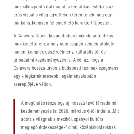
mezcalközpontú italkínálat, a tematikus esték és az
erős vizuális világ együttesen teremtenek meg egy
markáns, könnyen felismerhető karaktert Újpesten.
A Calavera Újpest központjában működő autentikus
mexikói étterem, amely nem csupán vendéglátóhely,
hanem komplex gasztroélmény, kulturális tér és
társadalmi kezdeményezés is. A cél az, hogy a
Calavera hosszú távon a budapesti tex-mex szegmens
egyik legkarakteresebb, legélményalapúbb
szereplőjévé váljon.
A megújulás része egy új, hosszú távú társadalmi
kezdeményezés is: 2026. március 6-tól indul a „Mit
adott a világnak a mexikói, spanyol kultúra –
meglepő érdekességek” című, középiskolásoknak