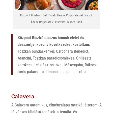
Központ Bisztró – Séf: Pataki Bence, Corporate séf: Ványik
Ádám, Corporate cukrászséf: Takács Judit
Központ Bisztró olaszos brunch ételei és
desszertjei közül a következőket kóstoltam:
Toszkán bundáskenyér, Carbonara Benedict,
Arancini, Toszkán paradicsomleves, Grillezett
kecskesajt céklás rizottóval, Mákosguba, Rákóczi
túrós palacsinta, Limoncellos panna cotta.
Calavera
A Calavera autentikus, élményalapú mexikói étterem. A
látványos tálalású fogások, a tequila- és