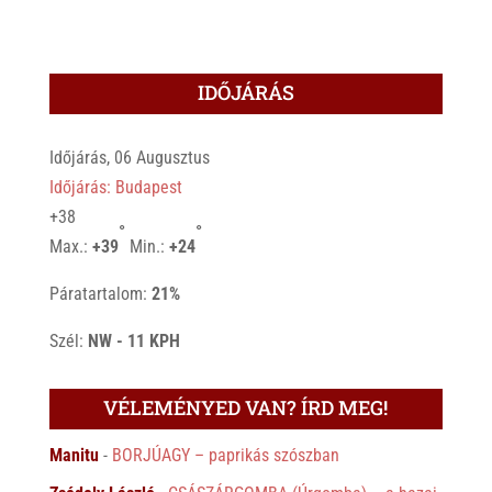
IDŐJÁRÁS
Időjárás, 06 Augusztus
Időjárás: Budapest
+
38
°
°
Max.:
+
39
Min.:
+
24
Páratartalom:
21%
Szél:
NW - 11 KPH
VÉLEMÉNYED VAN? ÍRD MEG!
Manitu
-
BORJÚAGY – paprikás szószban