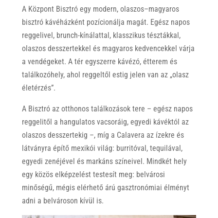
A Központ Bisztró egy modern, olaszos–magyaros
bisztró kávéházként pozícionálja magát. Egész napos
reggelivel, brunch-kínálattal, klasszikus tésztákkal,
olaszos desszertekkel és magyaros kedvencekkel várja
a vendégeket. A tér egyszerre kávézó, étterem és
találkozóhely, ahol reggeltől estig jelen van az „olasz
életérzés”.
A Bisztró az otthonos találkozások tere – egész napos
reggelitől a hangulatos vacsoráig, egyedi kávéktól az
olaszos desszertekig –, míg a Calavera az ízekre és
látványra építő mexikói világ: burritóval, tequilával,
egyedi zenéjével és markáns színeivel. Mindkét hely
egy közös elképzelést testesít meg: belvárosi
minőségű, mégis elérhető árú gasztronómiai élményt
adni a belvároson kívül is.