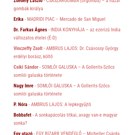
Zsédely László
-
CSÁSZÁRGOMBA (Úrgomba) – a hazai
gombák királya
Erika
-
MADRIDI PIAC – Mercado de San Miguel
Dr. Farkas Ágnes
-
INDIA KONYHÁJA – az ezerízű India
változatos ételei (É-D)
Vinczeffy Zsolt
-
AMBRUS LAJOS: Dr. Csávossy György
erdélyi borász, költő
Csíki Sándor
-
SOMLÓI GALUSKA – A Gollerits-Szőcs
somlói galuska története
Nagy Imre
-
SOMLÓI GALUSKA – A Gollerits-Szőcs
somlói galuska története
P. Nóra
-
AMBRUS LAJOS: A lepkegyűjtő
Bobbafet
-
A sonkapácolás titkai, avagy van-e magyar
sonka?
Egy utazó
-
EGY BIZARR VENDÉGLŐ – Micheller Csárda