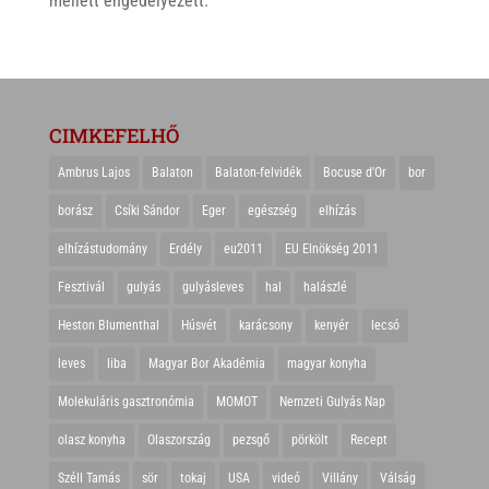
mellett engedélyezett.
CIMKEFELHŐ
Ambrus Lajos
Balaton
Balaton-felvidék
Bocuse d'Or
bor
borász
Csíki Sándor
Eger
egészség
elhízás
elhízástudomány
Erdély
eu2011
EU Elnökség 2011
Fesztivál
gulyás
gulyásleves
hal
halászlé
Heston Blumenthal
Húsvét
karácsony
kenyér
lecsó
leves
liba
Magyar Bor Akadémia
magyar konyha
Molekuláris gasztronómia
MOMOT
Nemzeti Gulyás Nap
olasz konyha
Olaszország
pezsgő
pörkölt
Recept
Széll Tamás
sör
tokaj
USA
videó
Villány
Válság