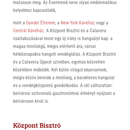
mutasson meg. Az Eventrend neve olyan emblematikus
helyekhez kapcsolódik,
mint a
Gundel Étterem
, a
New York Kávéház
vagy a
Centrál Kávéház
. A Központ Bisztró és a Calavera
csatlakozásával most egy új irány is hangsúlyt kap: a
magas minőségű, mégis elérhető árú, városi
hétköznapokra hangolt vendéglátás. A Központ Bisztró
és a Calavera Újpest szívében, egymás közvetlen
közelében működik. Két külön világot képviselnek,
mégis közös bennük a minőség, a karakteres hangulat
és a vendégközpontú gondolkodás. A cél változatlan:
belvárosi színvonalú gasztronómiai élményt nyújtani a
belvároson kívül is.
Központ Bisztró