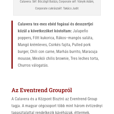
Calavera: Séf: Böczögő Balázs, Corporate séf: Ványik Ádám,
Corporate cukrászséf: Takács Judit
Calavera tex-mex ebéd fogásai és desszertjei
közül a következőket kóstoltam:
Jalapeño
poppers, Főtt kukorica, Rákos–mangós saláta,
Mangó krémleves, Csirkés fajita, Pulled pork
burger, Chili con carne, Marhás burrito, Maracuja
mousse, Mexikói chilis brownie, Tres leches torta,
Churros válogatás.
Az Eventrend Groupról
A Calavera és a Központ Bisztró az Eventrend Group
tagja. A magyar cégcsoport több mint három évtizednyi
tapasztalattal rendelkezik kávéházak, éttermek,