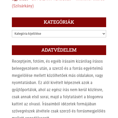
(Szilsárkány)
KATEGÓRIÁK
KATEGÓRIÁK
ADATVÉDELEM
Receptjeim, fotóim, és egyéb írásaim kizárólag írásos
beleegyezésem után, a szerző és a forrás egyértelmű
megjelölése mellett közölhetőek más oldalakon, vagy
nyomtatásban. Ez alól kivételt képeznek azok a
gyűjtőportálok, ahol az egész írás nem kerül közlésre,
csak annak első sorai, majd a folytatásért a blogomra
kattint az olvasó. Írásaimból idézetek formájában
szövegrészek átvétele csak szerző és forrásmegjelölés