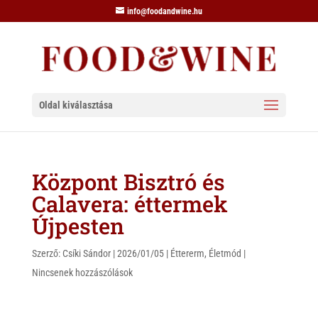
info@foodandwine.hu
Oldal kiválasztása
Központ Bisztró és
Calavera: éttermek
Újpesten
Szerző:
Csíki Sándor
|
2026/01/05
|
Éttererm
,
Életmód
|
Nincsenek hozzászólások