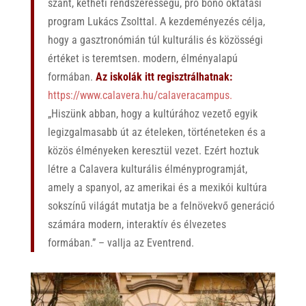
szánt, kétheti rendszerességű, pro bono oktatási
program Lukács Zsolttal. A kezdeményezés célja,
hogy a gasztronómián túl kulturális és közösségi
értéket is teremtsen. modern, élményalapú
formában.
Az iskolák itt regisztrálhatnak:
https://www.calavera.hu/calaveracampus.
„Hiszünk abban, hogy a kultúrához vezető egyik
legizgalmasabb út az ételeken, történeteken és a
közös élményeken keresztül vezet. Ezért hoztuk
létre a Calavera kulturális élményprogramját,
amely a spanyol, az amerikai és a mexikói kultúra
sokszínű világát mutatja be a felnövekvő generáció
számára modern, interaktív és élvezetes
formában.” – vallja az Eventrend.