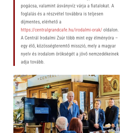
pogácsa, valamint ásványvíz várja a fiatalokat. A
foglalás és a részvétel továbbra is teljesen
díjmentes, elérhető a
https://centralgrandcafe.hu/irodalmi-orak/
oldalon.
A Centrál Irodalmi Zsúr több mint egy élményóra –
egy élő, közösségteremtő misszió, mely a magyar
nyelv és irodalom örökségét a jövő nemzedékeinek
adja tovább.