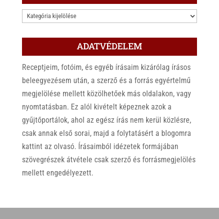
KATEGÓRIÁK
ADATVÉDELEM
Receptjeim, fotóim, és egyéb írásaim kizárólag írásos
beleegyezésem után, a szerző és a forrás egyértelmű
megjelölése mellett közölhetőek más oldalakon, vagy
nyomtatásban. Ez alól kivételt képeznek azok a
gyűjtőportálok, ahol az egész írás nem kerül közlésre,
csak annak első sorai, majd a folytatásért a blogomra
kattint az olvasó. Írásaimból idézetek formájában
szövegrészek átvétele csak szerző és forrásmegjelölés
mellett engedélyezett.