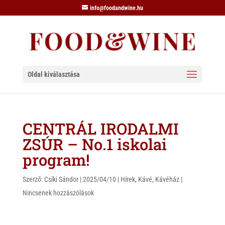
info@foodandwine.hu
Oldal kiválasztása
CENTRÁL IRODALMI
ZSÚR – No.1 iskolai
program!
Szerző:
Csíki Sándor
|
2025/04/10
|
Hírek
,
Kávé
,
Kávéház
|
Nincsenek hozzászólások