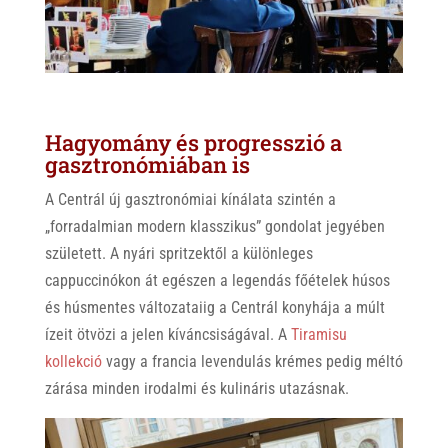
Hagyomány és progresszió a
gasztronómiában is
A Centrál új gasztronómiai kínálata szintén a
„forradalmian modern klasszikus” gondolat jegyében
született. A nyári spritzektől a különleges
cappuccinókon át egészen a legendás főételek húsos
és húsmentes változataiig a Centrál konyhája a múlt
ízeit ötvözi a jelen kíváncsiságával. A
Tiramisu
kollekció
vagy a francia levendulás krémes pedig méltó
zárása minden irodalmi és kulináris utazásnak.