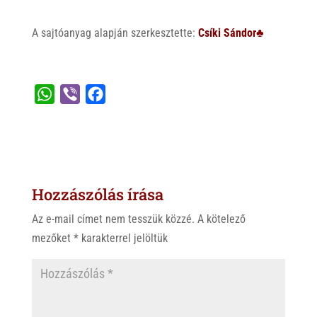
A sajtóanyag alapján szerkesztette:
Csíki Sándor♣
W
V
F
h
i
a
a
b
c
t
e
e
s
r
b
Hozzászólás írása
A
o
p
o
Az e-mail címet nem tesszük közzé.
A kötelező
p
k
mezőket
*
karakterrel jelöltük