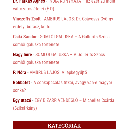
Dr. Farkas Ágnes
-
INDIA KONYHÁJA – az ezerízű India
változatos ételei (É-D)
Vinczeffy Zsolt
-
AMBRUS LAJOS: Dr. Csávossy György
erdélyi borász, költő
Csíki Sándor
-
SOMLÓI GALUSKA – A Gollerits-Szőcs
somlói galuska története
Nagy Imre
-
SOMLÓI GALUSKA – A Gollerits-Szőcs
somlói galuska története
P. Nóra
-
AMBRUS LAJOS: A lepkegyűjtő
Bobbafet
-
A sonkapácolás titkai, avagy van-e magyar
sonka?
Egy utazó
-
EGY BIZARR VENDÉGLŐ – Micheller Csárda
(Szilsárkány)
KATEGÓRIÁK