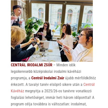
CENTRÁL IRODALMI ZSÚR
– Minden idők
legsikeresebb középiskolai irodalmi kávéházi
programja, a
Centrál Irodalmi Zsúr
újabb mérföldkőhöz
érkezett. A tavalyi tanév elsöprő sikere után a
Centrál
Kávéház
megnyitja a 2025/26-os tanévre vonatkozó
foglalási lehetőséget, immár heti három időponttal! A
program célja továbbra is változatlan: irodalmat,