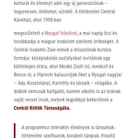
kultúrát és élményt adni egy új generációnak –
ingyenesen, örömmel, szívből. A történelmi Centrál
Kávéház, ahol 1908-ban
megszületett a
Nyugat folyóirat
, a mai napig őrzi és
továbbadja a magyar irodalom szellemi örökségét. A
Centrál Irodalmi Zsúr ennek a missziónak kortárs
formája: középiskolás osztályokat invitálnak egy
különleges órára, ahol Meskó Zsolt író, rendező és
Bence úr, a főpincér kalauzolják őket a Nyugat nagyjai
– Ady, Kosztolányi, Karinthy és társaik – világába. A
diákok nemcsak hallgatói, hanem alkotói is az órának:
saját verset írnak, melyek legjobbjai bekerülnek a
Centrál Költők Társaságába.
A programhoz interaktív élmények is társulnak:
történelmi szelfisarok, korabeli tárgyak, frissítő