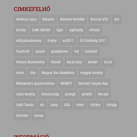
CIMKEFELHŐ
Ambrus Lajos
Balaton
Balaton-felvidék
Bocuse d'Or
bor
borász
Csíki Sándor
Eger
egészség
elhízás
elhízástudomány
Erdély
eu2011
EU Elnökség 2011
Fesztivál
gulyás
gulyásleves
hal
halászlé
Heston Blumenthal
Húsvét
karácsony
kenyér
lecsó
leves
liba
Magyar Bor Akadémia
magyar konyha
Molekuláris gasztronómia
MOMOT
Nemzeti Gulyás Nap
olasz konyha
Olaszország
pezsgő
pörkölt
Recept
Széll Tamás
sör
tokaj
USA
videó
Villány
Válság
étterem
ünnep