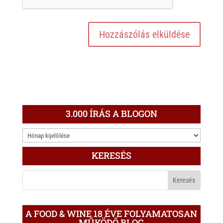
3.000 ÍRÁS A BLOGON
3.000
ÍRÁS
KERESÉS
A
BLOGON
A FOOD & WINE 18 ÉVE FOLYAMATOSAN
MŰKÖDŐ BLOG