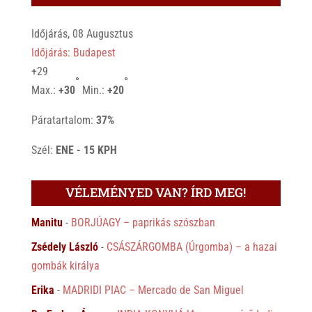
Időjárás, 08 Augusztus
Időjárás: Budapest
+
29
°
°
Max.:
+
30
Min.:
+
20
Páratartalom:
37%
Szél:
ENE - 15 KPH
VÉLEMÉNYED VAN? ÍRD MEG!
Manitu
-
BORJÚAGY – paprikás szószban
Zsédely László
-
CSÁSZÁRGOMBA (Úrgomba) – a hazai
gombák királya
Erika
-
MADRIDI PIAC – Mercado de San Miguel