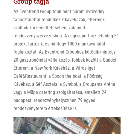
Group tagja
Az Eventrend Group több mint három évtizednyi
tapasztalattal rendelkezik kávéházak, éttermek,
szállodák üzemeltetésében, valamint
rendezvényszervezésben. A cégcsoporthoz jelenleg 31
projekt tartozik, és mintegy 1000 munkavállalót
foglalkoztat. Az Eventrend Grouphoz kötődik mintegy
20 gasztronómiai vállalkozás, többek között a Gundel
Étterem, a New York Kávéház, a Városliget
Café&Restaurant, a Spoon the boat, a Főőrség
Kávéház, a Séf Asztala, a Symbol, a Groupama Aréna
vagy a Müpa catering szolgáltatása, emellett 24
budapesti rendezvényhelyszínen 79 egyedi
rendezvényterem értékesítése is.