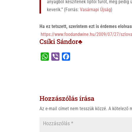
anyagból készítenek liptói turót, még pedig
keverik.” (Forrás:
Vasárnapi Újság
)
Ha ez tetszett, szerintem ezt is érdemes elolva
https://www.foodandwine.hu/2009/07/27/szlova
Csíki Sándor♣
W
V
F
h
i
a
a
b
c
t
e
e
s
r
b
Hozzászólás írása
A
o
p
o
Az e-mail címet nem tesszük közzé.
A kötelező
p
k