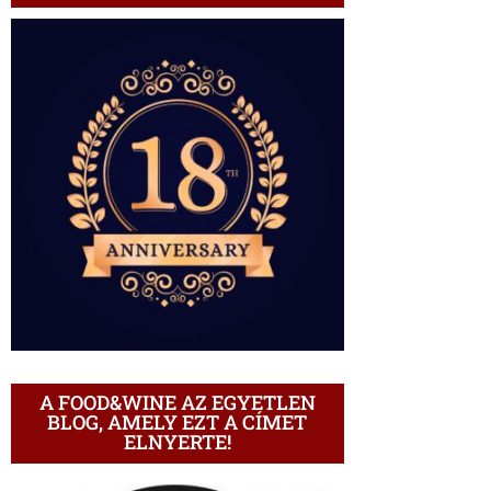
A FOOD&WINE AZ EGYETLEN
BLOG, AMELY EZT A CÍMET
ELNYERTE!