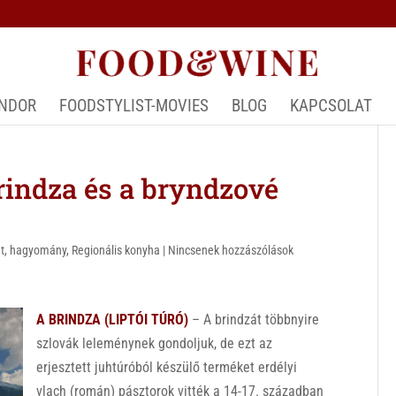
ÁNDOR
FOODSTYLIST-MOVIES
BLOG
KAPCSOLAT
rindza és a bryndzové
t
,
hagyomány
,
Regionális konyha
|
Nincsenek hozzászólások
A BRINDZA (LIPTÓI TÚRÓ)
– A brindzát többnyire
szlovák leleménynek gondoljuk, de ezt az
erjesztett juhtúróból készülő terméket erdélyi
vlach (román) pásztorok vitték a 14-17. században