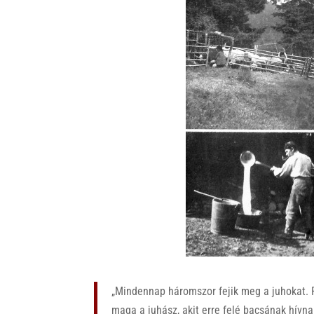
„Mindennap háromszor fejik meg a juhokat. R
maga a juhász, akit erre felé bacsának hívna