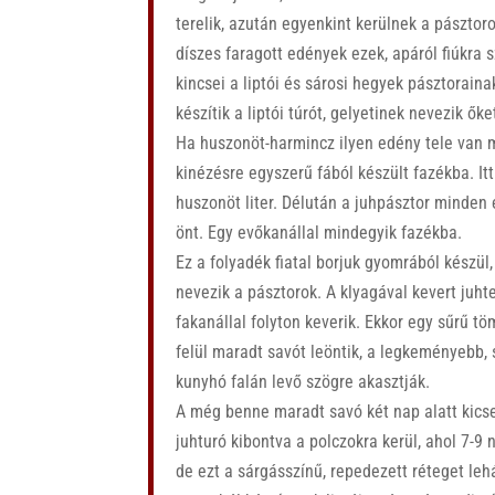
terelik, azután egyenkint kerülnek a pásztorok
díszes faragott edények ezek, apáról fiúkra s
kincsei a liptói és sárosi hegyek pásztorain
készítik a liptói túrót, gelyetinek nevezik őke
Ha huszonöt-harmincz ilyen edény tele van má
kinézésre egyszerű fából készült fazékba. Itt
huszonöt liter. Délután a juhpásztor minden
önt. Egy evőkanállal mindegyik fazékba.
Ez a folyadék fiatal borjuk gyomrából készül,
nevezik a pásztorok. A klyagával kevert juhte
fakanállal folyton keverik. Ekkor egy sűrű tö
felül maradt savót leöntik, a legkeményebb
kunyhó falán levő szögre akasztják.
A még benne maradt savó két nap alatt kics
juhturó kibontva a polczokra kerül, ahol 7-9 
de ezt a sárgásszínű, repedezett réteget le