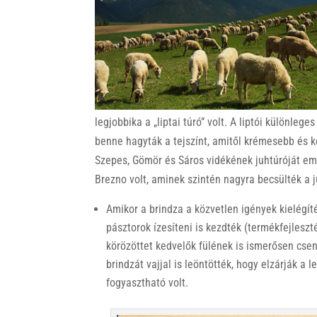
k
legjobbika a „liptai túró” volt. A liptói különlege
benne hagyták a tejszínt, amitől krémesebb és k
Szepes, Gömör és Sáros vidékének juhtúróját eme
Brezno volt, aminek szintén nagyra becsülték a j
Amikor a brindza a közvetlen igények kielégíté
pásztorok ízesíteni is kezdték (termékfejlesz
körözöttet kedvelők fülének is ismerősen cseng
brindzát vajjal is leöntötték, hogy elzárják a l
fogyasztható volt.