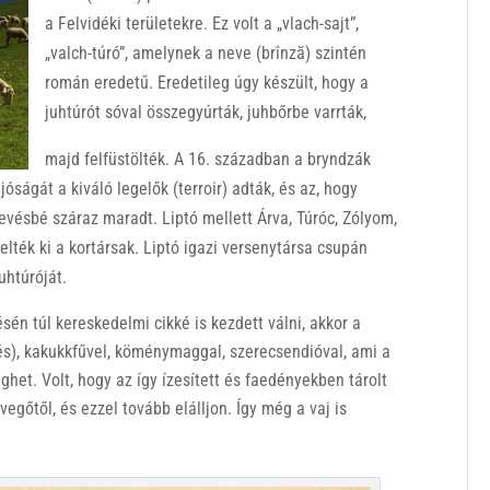
a Felvidéki területekre. Ez volt a „vlach-sajt”,
„valch-túró”, amelynek a neve (brînză) szintén
román eredetű. Eredetileg úgy készült, hogy a
juhtúrót sóval összegyúrták, juhbőrbe varrták,
majd felfüstölték. A 16. században a bryndzák
s jóságát a kiváló legelők (terroir) adták, és az, hogy
evésbé száraz maradt. Liptó mellett Árva, Túróc, Zólyom,
lték ki a kortársak. Liptó igazi versenytársa csupán
uhtúróját.
sén túl kereskedelmi cikké is kezdett válni, akkor a
tés), kakukkfűvel, köménymaggal, szerecsendióval, ami a
het. Volt, hogy az így ízesített és faedényekben tárolt
evegőtől, és ezzel tovább elálljon. Így még a vaj is