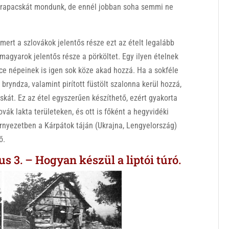
trapacskát mondunk, de ennél jobban soha semmi ne
mert a szlovákok jelentős része ezt az ételt legalább
agyarok jelentős része a pörköltet. Egy ilyen ételnek
ce népeinek is igen sok köze akad hozzá. Ha a sokféle
bryndza, valamint pirított füstölt szalonna kerül hozzá,
uskát. Ez az étel egyszerűen készíthető, ezért gyakorta
vák lakta területeken, és ott is főként a hegyvidéki
örnyezetben a Kárpátok táján (Ukrajna, Lengyelország)
ő.
s 3. – Hogyan készül a liptói túró.