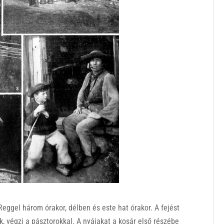
eggel három órakor, délben és este hat órakor. A fejést
k, végzi a pásztorokkal. A nyájakat a kosár első részébe