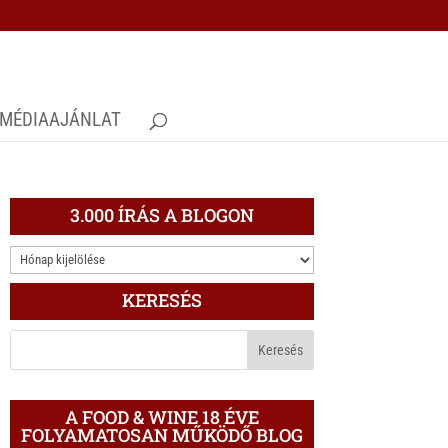
MÉDIAAJÁNLAT
3.000 ÍRÁS A BLOGON
3.000
ÍRÁS
KERESÉS
A
BLOGON
A FOOD & WINE 18 ÉVE
FOLYAMATOSAN MŰKÖDŐ BLOG