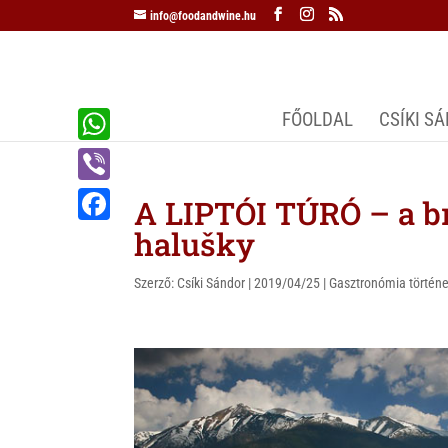
info@foodandwine.hu
FŐOLDAL
CSÍKI S
W
h
V
A LIPTÓI TÚRÓ – a b
a
i
halušky
F
t
b
a
s
Szerző:
Csíki Sándor
|
2019/04/25
|
Gasztronómia történe
e
c
A
r
e
p
b
p
o
o