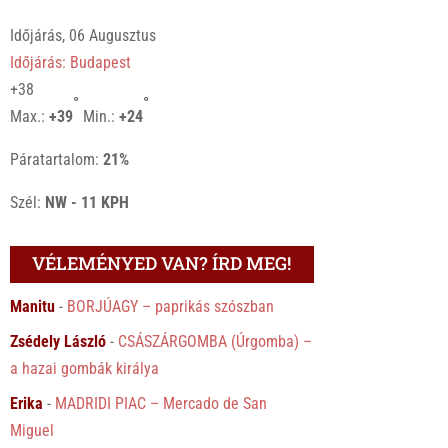
Időjárás, 06 Augusztus
Időjárás: Budapest
+
38
°
°
Max.:
+
39
Min.:
+
24
Páratartalom:
21%
Szél:
NW - 11 KPH
VÉLEMÉNYED VAN? ÍRD MEG!
Manitu
-
BORJÚAGY – paprikás szószban
Zsédely László
-
CSÁSZÁRGOMBA (Úrgomba) –
a hazai gombák királya
Erika
-
MADRIDI PIAC – Mercado de San
Miguel