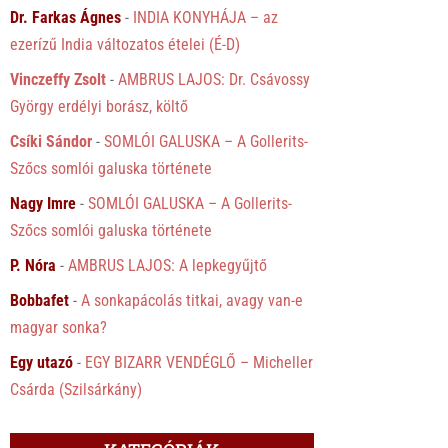
Dr. Farkas Ágnes
-
INDIA KONYHÁJA – az
ezerízű India változatos ételei (É-D)
Vinczeffy Zsolt
-
AMBRUS LAJOS: Dr. Csávossy
György erdélyi borász, költő
Csíki Sándor
-
SOMLÓI GALUSKA – A Gollerits-
Szőcs somlói galuska története
Nagy Imre
-
SOMLÓI GALUSKA – A Gollerits-
Szőcs somlói galuska története
P. Nóra
-
AMBRUS LAJOS: A lepkegyűjtő
Bobbafet
-
A sonkapácolás titkai, avagy van-e
magyar sonka?
Egy utazó
-
EGY BIZARR VENDÉGLŐ – Micheller
Csárda (Szilsárkány)