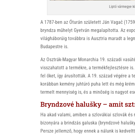
Liptó vármegye kö
A 1787-ben az Óturán született Ján Vagač (1759-1
bryndza műhelyt Gyetván megalapította. Az export
világháborúig továbbra is Ausztria maradt a leg
Budapestre is.
Az Osztrák-Magyar Monarchia 19. századi vasúté
visszahatott a termékre, a termékfejlesztésre i
fel őket, így árusították. A 19. század végére a 
korábban kemény juhtúró puha lett és még kréme
termelt mennyiség is, és a minőség is nagyot ese
Bryndzové halušky – amit sz
Ha akad valami, amiben a szlovákiai szlovák és
bizonyára a brindzás galuska (bryndzové halušky)
Persze jellemző, hogy ennek a nálunk is kedvelt