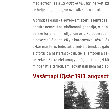
megjegyezni és a
„bryndzové halušky”
helyett sz
terhelje meg a magyar-szlovák kapcsolatokat.
A brindzás galuska egyébként azért is lényeges, 
annyira nemzeti szimbólumnak gondolja, mint a m
persze történelmi múltja van és a Kárpát-meden
elnevezésű étel haluškyja burgonyával készül és 
akkor már fel is fedeztük a kedvelt brindzás gal
előfordult a háztartásokban, de jellemzően a szlo
részeken. Ez az étel amúgy a tágabb földrajzi k
mindenütt elterjedt, ami egyáltalán nem meglep
Vasárnapi Újság 1913. augusztu