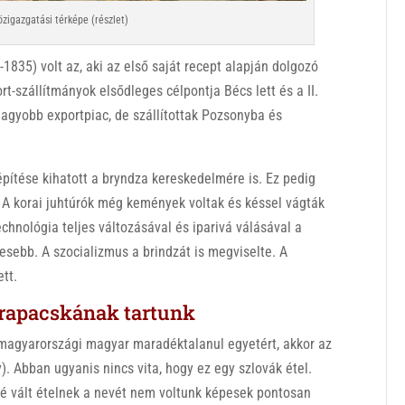
zigazgatási térképe (részlet)
835) volt az, aki az első saját recept alapján dolgozó
-szállítmányok elsődleges célpontja Bécs lett és a II.
nagyobb exportpiac, de szállítottak Pozsonyba és
pítése kihatott a bryndza kereskedelmére is. Ez pedig
s. A korai juhtúrók még kemények voltak és késsel vágták
technológia teljes változásával és iparivá válásával a
sebb. A szocializmus a brindzát is megviselte. A
tt.
trapacskának tartunk
 magyarországi magyar maradéktalanul egyetért, akkor az
. Abban ugyanis nincs vita, hogy ez egy szlovák étel.
té vált ételnek a nevét nem voltunk képesek pontosan