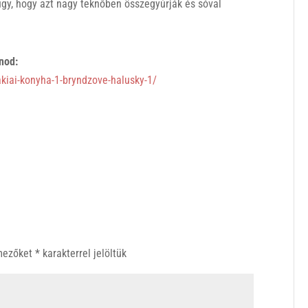
 úgy, hogy azt nagy teknőben összegyúrják és sóval
snod:
kiai-konyha-1-bryndzove-halusky-1/
 mezőket
*
karakterrel jelöltük