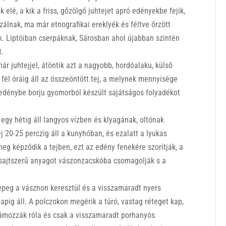
 elé, a kik a friss, gőzölgő juhtejet apró edényekbe fejik,
zálnak, ma már etnografikai ereklyék és féltve őrzött
ak. Liptóiban cserpáknak, Sárosban ahol újabban szintén
t.
r juhtejjel, átöntik azt a nagyobb, hordóalaku, külső
 fél óráig áll az összeöntött tej, a melynek mennyisége
 edénybe borju gyomorból készült sajátságos folyadékot
 egy hétig áll langyos vízben és klyagának, oltónak
j 20-25 perczig áll a kunyhóban, és ezalatt a lyukas
meg képződik a tejben, ezt az edény fenekére szorítják, a
, sajtszerű anyagot vászonzacskóba csomagolják s a
epeg a vásznon keresztül és a visszamaradt nyers
napig áll. A polczokon megérik a túró, vastag réteget kap,
hámozzák róla és csak a visszamaradt porhanyós