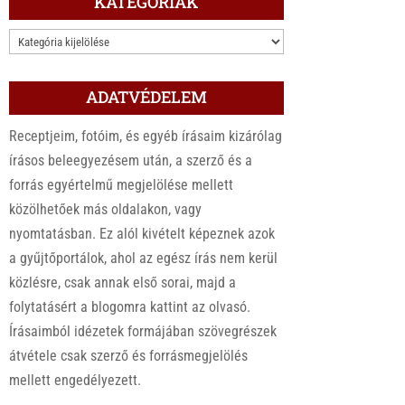
KATEGÓRIÁK
KATEGÓRIÁK
ADATVÉDELEM
Receptjeim, fotóim, és egyéb írásaim kizárólag
írásos beleegyezésem után, a szerző és a
forrás egyértelmű megjelölése mellett
közölhetőek más oldalakon, vagy
nyomtatásban. Ez alól kivételt képeznek azok
a gyűjtőportálok, ahol az egész írás nem kerül
közlésre, csak annak első sorai, majd a
folytatásért a blogomra kattint az olvasó.
Írásaimból idézetek formájában szövegrészek
átvétele csak szerző és forrásmegjelölés
mellett engedélyezett.