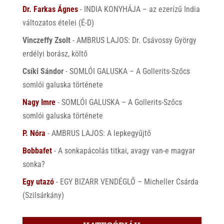
Dr. Farkas Ágnes
-
INDIA KONYHÁJA – az ezerízű India
változatos ételei (É-D)
Vinczeffy Zsolt
-
AMBRUS LAJOS: Dr. Csávossy György
erdélyi borász, költő
Csíki Sándor
-
SOMLÓI GALUSKA – A Gollerits-Szőcs
somlói galuska története
Nagy Imre
-
SOMLÓI GALUSKA – A Gollerits-Szőcs
somlói galuska története
P. Nóra
-
AMBRUS LAJOS: A lepkegyűjtő
Bobbafet
-
A sonkapácolás titkai, avagy van-e magyar
sonka?
Egy utazó
-
EGY BIZARR VENDÉGLŐ – Micheller Csárda
(Szilsárkány)