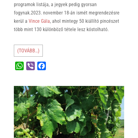
programok listája, a jegyek pedig gyorsan
fogynak.2023. november 18-án ismét megrendezésre
kerül a
Vince Gála
, ahol mintegy 50 kiállító pincészet
több mint 130 különböző tétele lesz kóstolható.
(TOVÁBB…)
W
V
F
h
i
a
a
b
c
t
e
e
s
r
b
A
o
p
o
p
k