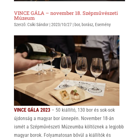
VINCE GÁLA – november 18. Szépművészeti
Múzeum
Szerző:
Csíki Sándor
|
2023/10/27
|
bor
,
borász
,
Esemény
VINCE GÁLA 2023
– 50 kiállító, 130 bor és sok-sok
újdonság a magyar bor ünnepén. November 18-án
ismét a Szépművészeti Múzeumba költöznek a legjobb
magyar borok. Folyamatosan bővül a kiállítók és