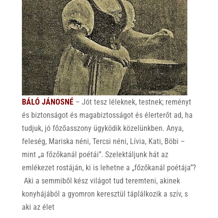
BÁLÓ JÁNOSNÉ
– Jót tesz léleknek, testnek; reményt
és biztonságot és magabiztosságot és élerterőt ad, ha
tudjuk, jó főzőasszony ügyködik közelünkben. Anya,
feleség, Mariska néni, Tercsi néni, Lívia, Kati, Böbi –
mint „a főzőkanál poétái”. Szelektáljunk hát az
emlékezet rostáján, ki is lehetne a „főzőkanál poétája”?
Aki a semmiből kész világot tud teremteni, akinek
konyhájából a gyomron keresztül táplálkozik a szív, s
aki az élet