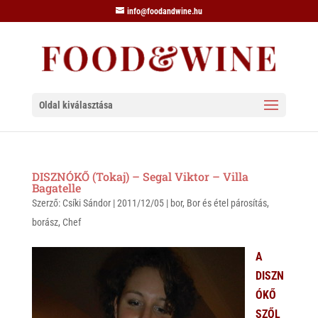
info@foodandwine.hu
Oldal kiválasztása
DISZNÓKŐ (Tokaj) – Segal Viktor – Villa
Bagatelle
Szerző:
Csíki Sándor
|
2011/12/05
|
bor
,
Bor és étel párosítás
,
borász
,
Chef
A
DISZN
ÓKŐ
SZŐL