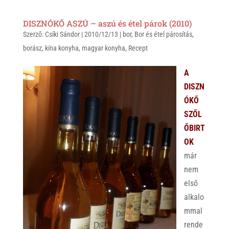
h
i
a
a
b
c
DISZNÓKŐ ASZÚ – aszú és étel párok (2010)
t
e
e
Szerző:
Csíki Sándor
|
2010/12/13
|
bor
,
Bor és étel párosítás
,
s
r
b
borász
,
kína konyha
,
magyar konyha
,
Recept
A
o
p
o
A
p
k
DISZN
ÓKŐ
SZŐL
ŐBIRT
OK
már
nem
első
alkalo
mmal
rende