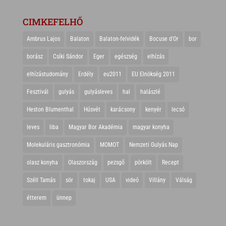
CIMKEFELHŐ
Ambrus Lajos
Balaton
Balaton-felvidék
Bocuse d'Or
bor
borász
Csíki Sándor
Eger
egészség
elhízás
elhízástudomány
Erdély
eu2011
EU Elnökség 2011
Fesztivál
gulyás
gulyásleves
hal
halászlé
Heston Blumenthal
Húsvét
karácsony
kenyér
lecsó
leves
liba
Magyar Bor Akadémia
magyar konyha
Molekuláris gasztronómia
MOMOT
Nemzeti Gulyás Nap
olasz konyha
Olaszország
pezsgő
pörkölt
Recept
Széll Tamás
sör
tokaj
USA
videó
Villány
Válság
étterem
ünnep