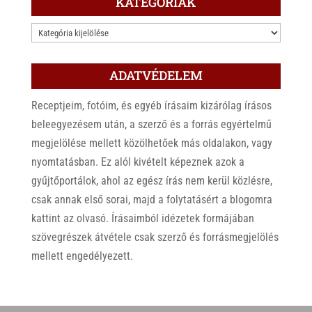
KATEGÓRIÁK
KATEGÓRIÁK
ADATVÉDELEM
Receptjeim, fotóim, és egyéb írásaim kizárólag írásos
beleegyezésem után, a szerző és a forrás egyértelmű
megjelölése mellett közölhetőek más oldalakon, vagy
nyomtatásban. Ez alól kivételt képeznek azok a
gyűjtőportálok, ahol az egész írás nem kerül közlésre,
csak annak első sorai, majd a folytatásért a blogomra
kattint az olvasó. Írásaimból idézetek formájában
szövegrészek átvétele csak szerző és forrásmegjelölés
mellett engedélyezett.