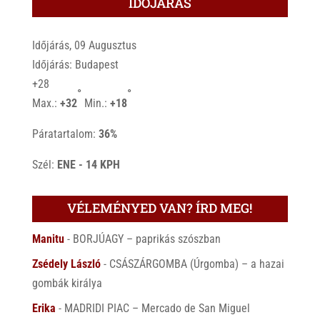
IDŐJÁRÁS
Időjárás, 09 Augusztus
Időjárás: Budapest
+
28
°
°
Max.:
+
32
Min.:
+
18
Páratartalom:
36%
Szél:
ENE - 14 KPH
VÉLEMÉNYED VAN? ÍRD MEG!
Manitu
-
BORJÚAGY – paprikás szószban
Zsédely László
-
CSÁSZÁRGOMBA (Úrgomba) – a hazai
gombák királya
Erika
-
MADRIDI PIAC – Mercado de San Miguel