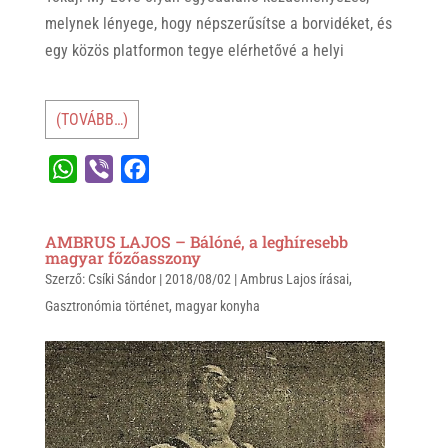
melynek lényege, hogy népszerűsítse a borvidéket, és
egy közös platformon tegye elérhetővé a helyi
(TOVÁBB…)
W
V
F
h
i
a
a
b
c
AMBRUS LAJOS – Bálóné, a leghíresebb
t
e
e
magyar főzőasszony
Szerző:
s
Csíki Sándor
r
b
|
2018/08/02
|
Ambrus Lajos írásai
,
Gasztronómia történet
,
magyar konyha
A
o
p
o
p
k