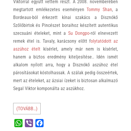
Viktorral együtt vettem részt. A 2008. novemberében
megtartott emlékezetes eseményen
Tommy Shan
, a
Bordeaux-ból érkezett kínai szakács a Disznókő
Szőlőbirtok és Pincészet boraihoz készített autentikus
szecsuáni ételeket, mint a
Su Dongpo
-ról elnevezett
remek étel is. Tavaly, karácsony előtt f
olytatódott az
aszúhoz ételt
kísérlet, amely már nem is kísérlet,
hanem a biztos eredmény kiteljesítése.. Idén ismét
alkalom nyílott arra, hogy a Disznókő aszúhoz étel
párosításokat kóstolhassak. A szálak pedig összeértek,
mert az ételeket, az ázsiai ízeket is biztosan alkalmazó
Segal Viktor komponálta az aszúkhoz.
(TOVÁBB…)
W
V
F