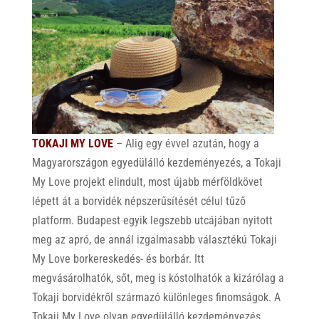
TOKAJI MY LOVE
– Alig egy évvel azután, hogy a
Magyarországon egyedülálló kezdeményezés, a Tokaji
My Love projekt elindult, most újabb mérföldkövet
lépett át a borvidék népszerűsítését célul tűző
platform. Budapest egyik legszebb utcájában nyitott
meg az apró, de annál izgalmasabb választékú Tokaji
My Love borkereskedés- és borbár. Itt
megvásárolhatók, sőt, meg is kóstolhatók a kizárólag a
Tokaji borvidékről származó különleges finomságok. A
Tokaji My Love olyan egyedülálló kezdeményezés,