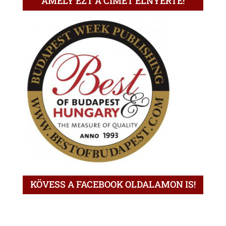
AMELY EZT A CÍMET ELNYERTE!
KÖVESS A FACEBOOK OLDALAMON IS!