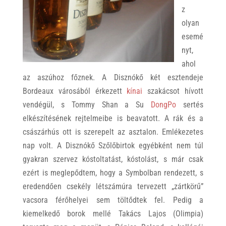
z
olyan
esemé
nyt,
ahol
az aszúhoz főznek. A Disznókő két esztendeje
Bordeaux városából érkezett
kínai
szakácsot hívott
vendégül, s Tommy Shan a Su
DongPo
sertés
elkészítésének rejtelmeibe is beavatott. A rák és a
császárhús ott is szerepelt az asztalon. Emlékezetes
nap volt. A Disznókő Szőlőbirtok egyébként nem túl
gyakran szervez kóstoltatást, kóstolást, s már csak
ezért is meglepődtem, hogy a Symbolban rendezett, s
eredendően csekély létszámúra tervezett „zártkörű”
vacsora férőhelyei sem töltődtek fel. Pedig a
kiemelkedő borok mellé Takács Lajos (Olimpia)