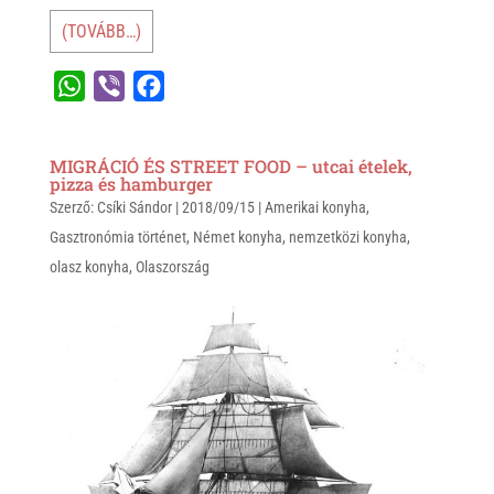
(TOVÁBB…)
W
V
F
h
i
a
a
b
c
MIGRÁCIÓ ÉS STREET FOOD – utcai ételek,
t
e
e
pizza és hamburger
Szerző:
s
Csíki Sándor
r
b
|
2018/09/15
|
Amerikai konyha
,
Gasztronómia történet
,
Német konyha
,
nemzetközi konyha
,
A
o
olasz konyha
,
Olaszország
p
o
p
k