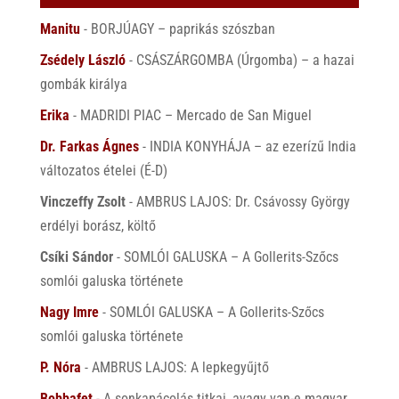
Manitu
-
BORJÚAGY – paprikás szószban
Zsédely László
-
CSÁSZÁRGOMBA (Úrgomba) – a hazai
gombák királya
Erika
-
MADRIDI PIAC – Mercado de San Miguel
Dr. Farkas Ágnes
-
INDIA KONYHÁJA – az ezerízű India
változatos ételei (É-D)
Vinczeffy Zsolt
-
AMBRUS LAJOS: Dr. Csávossy György
erdélyi borász, költő
Csíki Sándor
-
SOMLÓI GALUSKA – A Gollerits-Szőcs
somlói galuska története
Nagy Imre
-
SOMLÓI GALUSKA – A Gollerits-Szőcs
somlói galuska története
P. Nóra
-
AMBRUS LAJOS: A lepkegyűjtő
Bobbafet
-
A sonkapácolás titkai, avagy van-e magyar