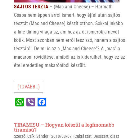
SAJTOS TÉSZTA
– (Mac and Cheese) – Harmath
Csaba nem éppen arról ismert, hogy éjfél után sajtos
tésztát (Mac and Cheese) készít otthon. Sokkal inkább
a fine dining világa az, amihez az őt ismerők a nevét
kötik. Most azonban nem erről lesz szó, hanem a sajtos
tésztáról. De mi is az a „Mac and Cheese”? A „mac” a
mac
aroni rövidítése, amiből az is kiderülhet, hogy ez az
étel eredetileg makaróniból készült.
(TOVÁBB…)
W
V
F
h
i
a
a
b
c
TIRAMISU – Hogyan készül a legfinomabb
t
e
e
tiramisú?
Szerző:
s
Csíki Sándor
r
b
|
2018/08/07
|
Cukrászat
,
Desszert
,
olasz