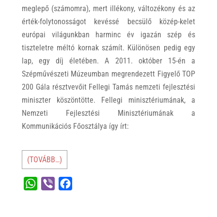
meglepő (számomra), mert illékony, változékony és az
érték-folytonosságot kevéssé becsülő közép-kelet
európai világunkban harminc év igazán szép és
tiszteletre méltó kornak számít. Különösen pedig egy
lap, egy díj életében. A 2011. október 15-én a
Szépművészeti Múzeumban megrendezett Figyelő TOP
200 Gála résztvevőit Fellegi Tamás nemzeti fejlesztési
miniszter köszöntötte. Fellegi minisztériumának, a
Nemzeti Fejlesztési Minisztériumának a
Kommunikációs Főosztálya így írt:
(TOVÁBB…)
W
V
F
h
i
a
a
b
c