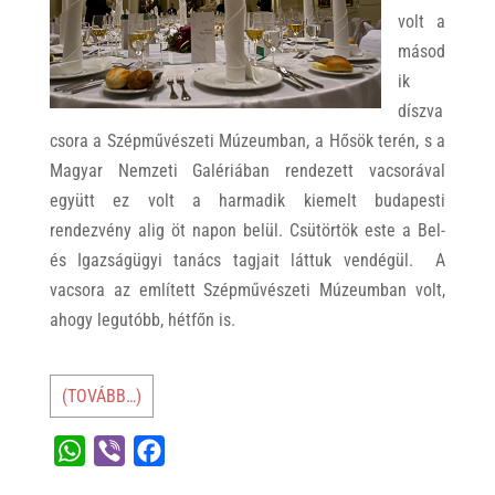
volt a
másod
ik
díszva
csora a Szépművészeti Múzeumban, a Hősök terén, s a
Magyar Nemzeti Galériában rendezett vacsorával
együtt ez volt a harmadik kiemelt budapesti
rendezvény alig öt napon belül. Csütörtök este a Bel-
és Igazságügyi tanács tagjait láttuk vendégül. A
vacsora az említett Szépművészeti Múzeumban volt,
ahogy legutóbb, hétfőn is.
(TOVÁBB…)
W
V
F
h
i
a