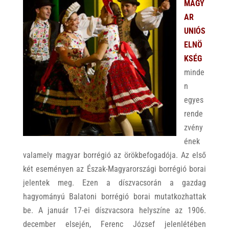
MAGY
AR
UNIÓS
ELNÖ
KSÉG
minde
n
egyes
rende
zvény
ének
valamely magyar borrégió az örökbefogadója. Az első
két eseményen az Észak-Magyarországi borrégió borai
jelentek meg. Ezen a díszvacsorán a gazdag
hagyományú Balatoni borrégió borai mutatkozhattak
be. A január 17-ei díszvacsora helyszíne az 1906.
december elsején, Ferenc József jelenlétében