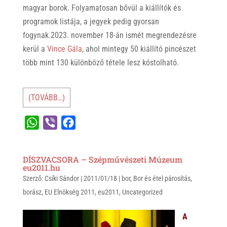
magyar borok. Folyamatosan bővül a kiállítók és
programok listája, a jegyek pedig gyorsan
fogynak.2023. november 18-án ismét megrendezésre
kerül a
Vince Gála
, ahol mintegy 50 kiállító pincészet
több mint 130 különböző tétele lesz kóstolható.
(TOVÁBB…)
W
V
F
h
i
a
a
b
c
DÍSZVACSORA – Szépművészeti Múzeum
t
e
e
eu2011.hu
Szerző:
s
Csíki Sándor
r
b
|
2011/01/18
|
bor
,
Bor és étel párosítás
,
borász
,
EU Elnökség 2011
,
eu2011
,
Uncategorized
A
o
p
o
A
p
k