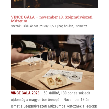
VINCE GÁLA – november 18. Szépművészeti
Múzeum
Szerző:
Csíki Sándor
|
2023/10/27
|
bor
,
borász
,
Esemény
VINCE GÁLA 2023
– 50 kiállító, 130 bor és sok-sok
újdonság a magyar bor ünnepén. November 18-án
ismét a Szépművészeti Múzeumba költöznek a legjobb