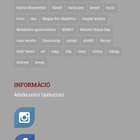
Heston Blumenthal
Húsvét
karácsony
kenyér
lecsó
leves
liba
Magyar Bor Akadémia
magyar konyha
Molekuláris gasztronómia
MOMOT
Nemzeti Gulyás Nap
olasz konyha
Olaszország
pezsgő
pörkölt
Recept
Széll Tamás
sör
tokaj
USA
videó
Villány
Válság
étterem
ünnep
INFORMÁCIÓ
Adatkezelési tájékoztató