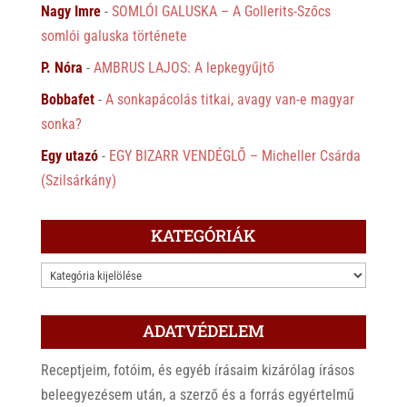
Nagy Imre
-
SOMLÓI GALUSKA – A Gollerits-Szőcs
somlói galuska története
P. Nóra
-
AMBRUS LAJOS: A lepkegyűjtő
Bobbafet
-
A sonkapácolás titkai, avagy van-e magyar
sonka?
Egy utazó
-
EGY BIZARR VENDÉGLŐ – Micheller Csárda
(Szilsárkány)
KATEGÓRIÁK
KATEGÓRIÁK
ADATVÉDELEM
Receptjeim, fotóim, és egyéb írásaim kizárólag írásos
beleegyezésem után, a szerző és a forrás egyértelmű