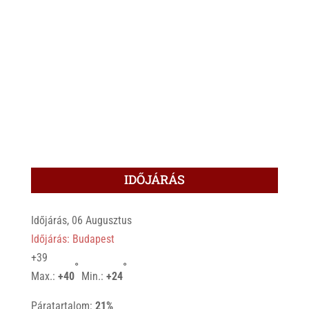
IDŐJÁRÁS
Időjárás, 06 Augusztus
Időjárás: Budapest
+
39
°
°
Max.:
+
40
Min.:
+
24
Páratartalom:
21%