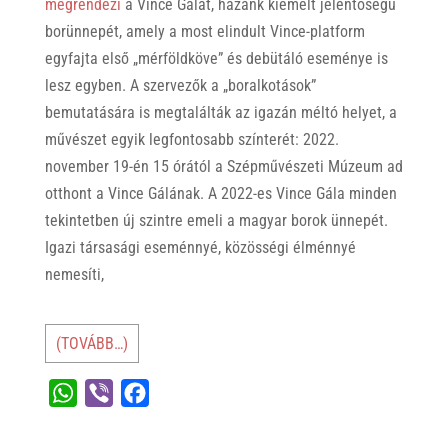
megrendezi
a Vince Gálát, hazánk kiemelt jelentőségű
borünnepét, amely a most elindult Vince-platform
egyfajta első „mérföldköve” és debütáló eseménye is
lesz egyben. A szervezők a „boralkotások”
bemutatására is megtalálták az igazán méltó helyet, a
művészet egyik legfontosabb színterét: 2022.
november 19-én 15 órától a Szépművészeti Múzeum ad
otthont a Vince Gálának. A 2022-es Vince Gála minden
tekintetben új szintre emeli a magyar borok ünnepét.
Igazi társasági eseménnyé, közösségi élménnyé
nemesíti,
(TOVÁBB…)
W
V
F
h
i
a