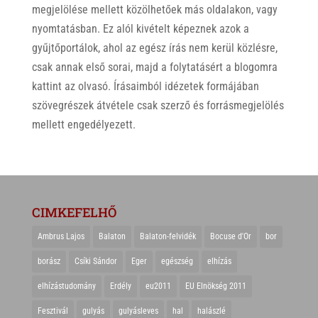
megjelölése mellett közölhetőek más oldalakon, vagy
nyomtatásban. Ez alól kivételt képeznek azok a
gyűjtőportálok, ahol az egész írás nem kerül közlésre,
csak annak első sorai, majd a folytatásért a blogomra
kattint az olvasó. Írásaimból idézetek formájában
szövegrészek átvétele csak szerző és forrásmegjelölés
mellett engedélyezett.
CIMKEFELHŐ
Ambrus Lajos
Balaton
Balaton-felvidék
Bocuse d'Or
bor
borász
Csíki Sándor
Eger
egészség
elhízás
elhízástudomány
Erdély
eu2011
EU Elnökség 2011
Fesztivál
gulyás
gulyásleves
hal
halászlé