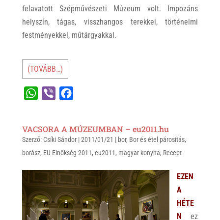
felavatott Szépművészeti Múzeum volt. Impozáns
helyszín, tágas, visszhangos terekkel, történelmi
festményekkel, műtárgyakkal.
(TOVÁBB…)
W
V
F
h
i
a
a
b
c
VACSORA A MÚZEUMBAN – eu2011.hu
t
e
e
Szerző:
Csíki Sándor
|
2011/01/21
|
bor
,
Bor és étel párosítás
,
s
r
b
borász
,
EU Elnökség 2011
,
eu2011
,
magyar konyha
,
Recept
A
o
p
o
EZEN
p
k
A
HÉTE
N
ez