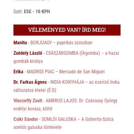
Szél:
ESE - 10 KPH
VÉLEMÉNYED VAN? ÍRD MEG!
Manitu
-
BORJÚAGY – paprikás szószban
Zsédely László
-
CSÁSZÁRGOMBA (Úrgomba) – a hazai
gombák királya
Erika
-
MADRIDI PIAC – Mercado de San Miguel
Dr. Farkas Ágnes
-
INDIA KONYHÁJA – az ezerízű India
változatos ételei (É-D)
Vinczeffy Zsolt
-
AMBRUS LAJOS: Dr. Csávossy György
erdélyi borász, költő
Csíki Sándor
-
SOMLÓI GALUSKA – A Gollerits-Szőcs
somlói galuska története