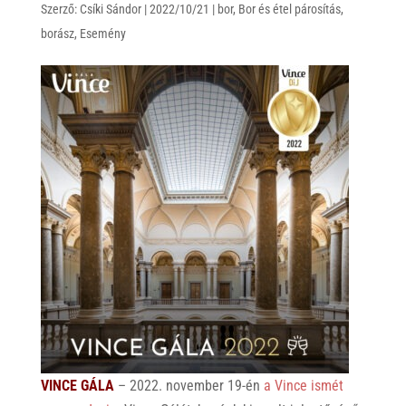
Szerző:
Csíki Sándor
|
2022/10/21
|
bor
,
Bor és étel párosítás
,
borász
,
Esemény
VINCE GÁLA
– 2022. november 19-én
a Vince ismét