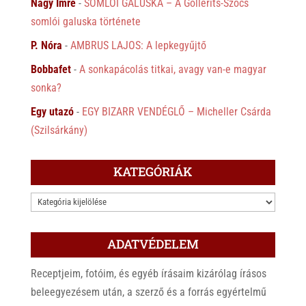
Nagy Imre
-
SOMLÓI GALUSKA – A Gollerits-Szőcs
somlói galuska története
P. Nóra
-
AMBRUS LAJOS: A lepkegyűjtő
Bobbafet
-
A sonkapácolás titkai, avagy van-e magyar
sonka?
Egy utazó
-
EGY BIZARR VENDÉGLŐ – Micheller Csárda
(Szilsárkány)
KATEGÓRIÁK
KATEGÓRIÁK
ADATVÉDELEM
Receptjeim, fotóim, és egyéb írásaim kizárólag írásos
beleegyezésem után, a szerző és a forrás egyértelmű