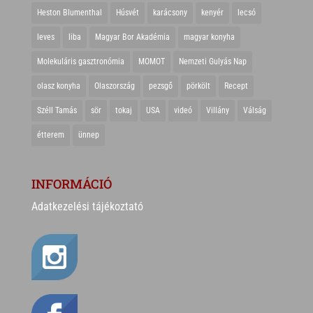
Heston Blumenthal
Húsvét
karácsony
kenyér
lecsó
leves
liba
Magyar Bor Akadémia
magyar konyha
Molekuláris gasztronómia
MOMOT
Nemzeti Gulyás Nap
olasz konyha
Olaszország
pezsgő
pörkölt
Recept
Széll Tamás
sör
tokaj
USA
videó
Villány
Válság
étterem
ünnep
INFORMÁCIÓ
Adatkezelési tájékoztató