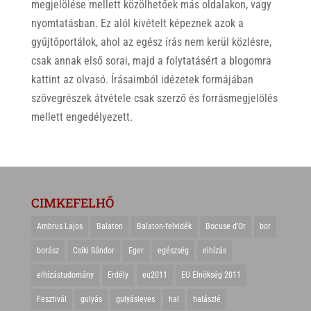
megjelölése mellett közölhetőek más oldalakon, vagy
nyomtatásban. Ez alól kivételt képeznek azok a
gyűjtőportálok, ahol az egész írás nem kerül közlésre,
csak annak első sorai, majd a folytatásért a blogomra
kattint az olvasó. Írásaimból idézetek formájában
szövegrészek átvétele csak szerző és forrásmegjelölés
mellett engedélyezett.
CIMKEFELHŐ
Ambrus Lajos
Balaton
Balaton-felvidék
Bocuse d'Or
bor
borász
Csíki Sándor
Eger
egészség
elhízás
elhízástudomány
Erdély
eu2011
EU Elnökség 2011
Fesztivál
gulyás
gulyásleves
hal
halászlé