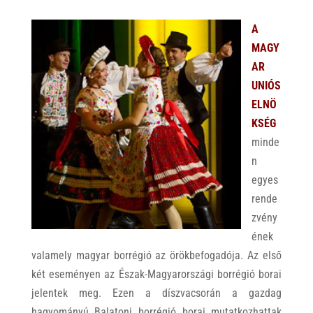
A
MAGY
AR
UNIÓS
ELNÖ
KSÉG
minde
n
egyes
rende
zvény
ének
valamely magyar borrégió az örökbefogadója. Az első
két eseményen az Észak-Magyarországi borrégió borai
jelentek meg. Ezen a díszvacsorán a gazdag
hagyományú Balatoni borrégió borai mutatkozhattak