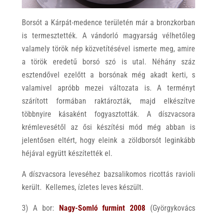
Borsót a Kárpát-medence területén már a bronzkorban
is termesztették. A vándorló magyarság vélhetőleg
valamely török nép közvetítésével ismerte meg, amire
a török eredetű borsó szó is utal. Néhány száz
esztendővel ezelőtt a borsónak még akadt kerti, s
valamivel apróbb mezei változata is. A terményt
szárított formában raktározták, majd elkészítve
többnyire kásaként fogyasztották. A díszvacsora
krémlevesétől az ősi készítési mód még abban is
jelentősen eltért, hogy eleink a zöldborsót leginkább
héjával együtt készítették el.
A díszvacsora leveséhez bazsalikomos ricottás ravioli
került. Kellemes, ízletes leves készült.
3) A bor:
Nagy-Somló furmint 200
8
(Györgykovács