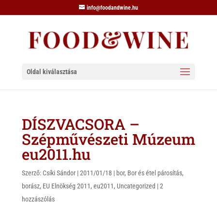
info@foodandwine.hu
Oldal kiválasztása
DÍSZVACSORA –
Szépművészeti Múzeum
eu2011.hu
Szerző:
Csíki Sándor
|
2011/01/18
|
bor
,
Bor és étel párosítás
,
borász
,
EU Elnökség 2011
,
eu2011
,
Uncategorized
|
2
hozzászólás