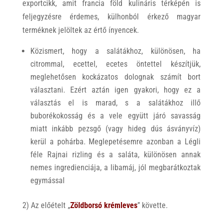
exportcikk, amit francia föld kulináris térképén is
feljegyzésre érdemes, külhonból érkező magyar
terméknek jelöltek az értő ínyencek.
Közismert, hogy a salátákhoz, különösen, ha
citrommal, ecettel, ecetes öntettel készítjük,
meglehetősen kockázatos dolognak számít bort
választani. Ezért aztán igen gyakori, hogy ez a
választás el is marad, s a salátákhoz illő
buborékokosság és a vele együtt járó savasság
miatt inkább pezsgő (vagy hideg dús ásványvíz)
kerül a pohárba. Meglepetésemre azonban a Légli
féle Rajnai rizling és a saláta, különösen annak
nemes ingredienciája, a libamáj, jól megbarátkoztak
egymással
2) Az előételt „
Zöldborsó krémleve
s
” követte.