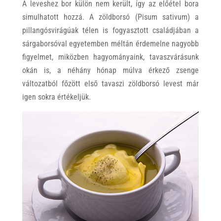
A leveshez bor külön nem került, így az előétel bora
simulhatott hozzá. A zöldborsó (Pisum sativum) a
pillangósvirágúak télen is fogyasztott családjában a
sárgaborsóval egyetemben méltán érdemelne nagyobb
figyelmet, miközben hagyományaink, tavaszvárásunk
okán is, a néhány hónap múlva érkező zsenge
változatból főzött első tavaszi zöldborsó levest már
igen sokra értékeljük.