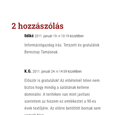
a
b
c
t
e
e
s
r
b
2 hozzászólás
A
o
p
o
Ildikó
2011. január 19.-n 10:19 közelében
p
k
Információgazdag írás. Tetszett és gratulálok
Bereznay Tamásnak.
K.G.
2011. január 24.-n 14:59 közelében
Először is gratulálok! Az előételnél télen nem
biztos hogy mindig a salátának kellene
dominálni. A terítéken van mint javítani
szerintem az hiszem ez emlékeztet a 90-es
évek textíljére. Az előrre betöltött bornak sem