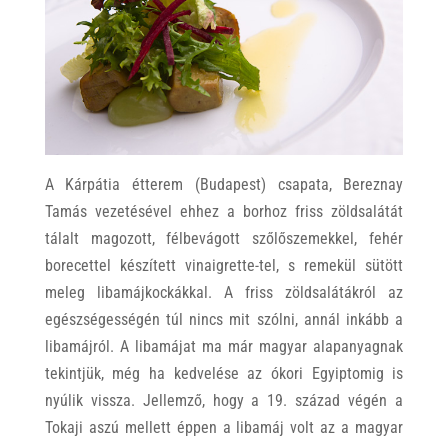
A Kárpátia étterem (Budapest) csapata, Bereznay
Tamás vezetésével ehhez a borhoz friss zöldsalátát
tálalt magozott, félbevágott szőlőszemekkel, fehér
borecettel készített vinaigrette-tel, s remekül sütött
meleg libamájkockákkal. A friss zöldsalátákról az
egészségességén túl nincs mit szólni, annál inkább a
libamájról. A libamájat ma már magyar alapanyagnak
tekintjük, még ha kedvelése az ókori Egyiptomig is
nyúlik vissza. Jellemző, hogy a 19. század végén a
Tokaji aszú mellett éppen a libamáj volt az a magyar