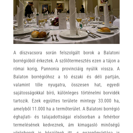
A díszvacsora során felszolgált borok a Balatoni
borrégióból érkeztek. A szőlőtermesztés ezen a tájon a
római korig, Pannonia provinciáig nyúlik vissza. A
Balaton borrégióhoz a tó északi és déli partján,
valamint tőle nyugatra, összesen hat, egyedi
sajátosságokkal bíró, különleges történelmi borvidék
tartozik. Ezek együttes területe mintegy 33.000 ha,
amelyből 11.000 ha a termőterület. A Balatoni borrégió
éghajlati- és talajadottságai elsősorban a fehérbor
termelésének kedveznek, ám kimagasló minőségű
vörösborok is készülnek itt, s pezsgőgyártása is