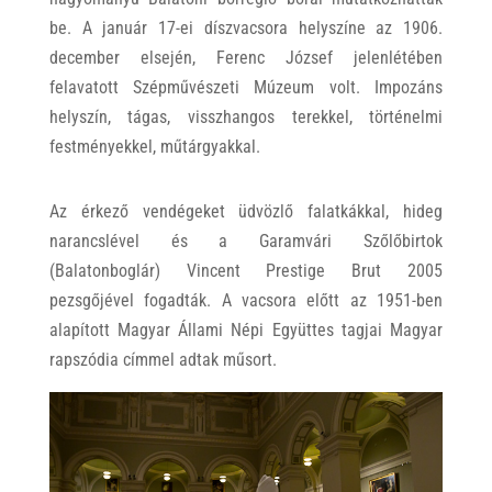
be. A január 17-ei díszvacsora helyszíne az 1906.
december elsején, Ferenc József jelenlétében
felavatott Szépművészeti Múzeum volt. Impozáns
helyszín, tágas, visszhangos terekkel, történelmi
festményekkel, műtárgyakkal.
Az érkező vendégeket üdvözlő falatkákkal, hideg
narancslével és a Garamvári Szőlőbirtok
(Balatonboglár) Vincent Prestige Brut 2005
pezsgőjével fogadták. A vacsora előtt az 1951-ben
alapított Magyar Állami Népi Együttes tagjai Magyar
rapszódia címmel adtak műsort.