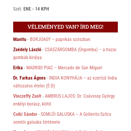
Szél:
ENE - 14 KPH
VÉLEMÉNYED VAN? ÍRD MEG!
Manitu
-
BORJÚAGY – paprikás szószban
Zsédely László
-
CSÁSZÁRGOMBA (Úrgomba) – a hazai
gombák királya
Erika
-
MADRIDI PIAC – Mercado de San Miguel
Dr. Farkas Ágnes
-
INDIA KONYHÁJA – az ezerízű India
változatos ételei (É-D)
Vinczeffy Zsolt
-
AMBRUS LAJOS: Dr. Csávossy György
erdélyi borász, költő
Csíki Sándor
-
SOMLÓI GALUSKA – A Gollerits-Szőcs
somlói galuska története