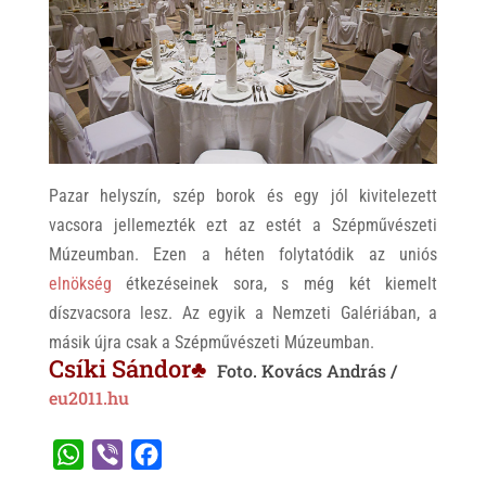
Pazar helyszín, szép borok és egy jól kivitelezett
vacsora jellemezték ezt az estét a Szépművészeti
Múzeumban. Ezen a héten folytatódik az uniós
elnökség
étkezéseinek sora, s még két kiemelt
díszvacsora lesz. Az egyik a Nemzeti Galériában, a
másik újra csak a Szépművészeti Múzeumban.
Csíki Sándor♣
Foto. Kovács András /
eu2011.hu
W
V
F
h
i
a