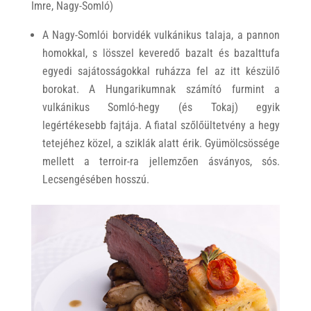
Imre, Nagy-Somló)
A Nagy-Somlói borvidék vulkánikus talaja, a pannon
homokkal, s lösszel keveredő bazalt és bazalttufa
egyedi sajátosságokkal ruházza fel az itt készülő
borokat. A Hungarikumnak számító furmint a
vulkánikus Somló-hegy (és Tokaj) egyik
legértékesebb fajtája. A fiatal szőlőültetvény a hegy
tetejéhez közel, a sziklák alatt érik. Gyümölcsössége
mellett a terroir-ra jellemzően ásványos, sós.
Lecsengésében hosszú.