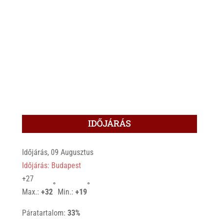
IDŐJÁRÁS
Időjárás, 09 Augusztus
Időjárás: Budapest
+
27
°
°
Max.:
+
32
Min.:
+
19
Páratartalom:
33%