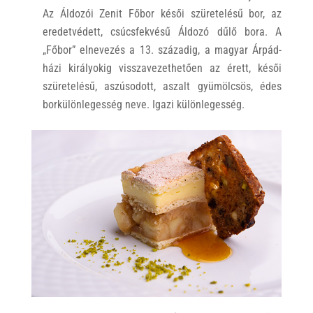
Az Áldozói Zenit Főbor késői szüretelésű bor, az
eredetvédett, csúcsfekvésű Áldozó dűlő bora. A
„Főbor” elnevezés a 13. századig, a magyar Árpád-
házi királyokig visszavezethetően az érett, késői
szüretelésű, aszúsodott, aszalt gyümölcsös, édes
borkülönlegesség neve. Igazi különlegesség.