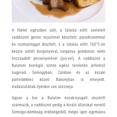
A főétel egészben sült, a tálalás előtt szeletelt
vaddisznó gerinc tejszínnel készített, paradicsommal
és rozmaringgal díszített, s a tálalás előtt 165°C-on
készre sütött burgonyával, vargánya gombával, némi
hozzáadott pecsenyelével (jus-vel). A vaddisznó a
Balatoni borrégió szinte egész területén jellemző
nagyvad. Somogyban, Zalában és az északi
partvidékhez közeli Bakonyban is elterjedt.
Vadászatának ilyenkor van szezonja.
Ugyan a bor a Balaton észak-nyugati részéről
származik, a vaddisznó pedig a kiváló állatokat nevelő
Somogyi-dombság erdőségeiből, mégis igen egymásra