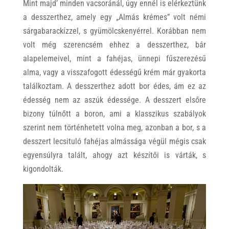
Mint majd’ minden vacsoránál, úgy ennél is elérkeztünk
a desszerthez, amely egy „Almás krémes” volt némi
sárgabarackízzel, s gyümölcskenyérrel. Korábban nem
volt még szerencsém ehhez a desszerthez, bár
alapelemeivel, mint a fahéjas, ünnepi fűszerezésű
alma, vagy a visszafogott édességű krém már gyakorta
találkoztam. A desszerthez adott bor édes, ám ez az
édesség nem az aszúk édessége. A desszert elsőre
bizony túlnőtt a boron, ami a klasszikus szabályok
szerint nem történhetett volna meg, azonban a bor, s a
desszert lecsituló fahéjas almássága végül mégis csak
egyensúlyra talált, ahogy azt készítői is várták, s
kigondolták.