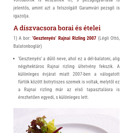
jelentős, amint azt a felszolgált Garamvári pezsgő is
igazolja.
A díszvacsora borai és ételei
1) A bor:
’Gesztenyés’ Rajnai Rizling 2007
(Légli Ottó,
Balatonboglár)
’Gesztenyés’ a dűlő neve, ahol ez a dél-balatoni, alig
négyhektáros Rajnai rizling ültetvény fekszik. A
különleges évjárat miatt 2007-ben a válogatott
fürtök között botrytiszes szemek is voltak, melytől ez
a Rajnai rizling már az első tapasztalásra is
érezhetően egyedi, s különleges lett.