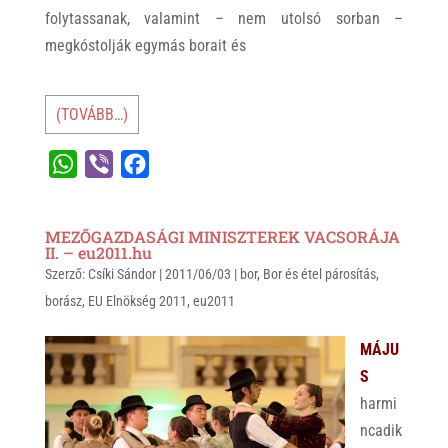
folytassanak, valamint – nem utolsó sorban –
megkóstolják egymás borait és
(TOVÁBB…)
W
V
F
h
i
a
a
b
c
MEZŐGAZDASÁGI MINISZTEREK VACSORÁJA
t
e
e
II. – eu2011.hu
Szerző:
s
Csíki Sándor
r
b
|
2011/06/03
|
bor
,
Bor és étel párosítás
,
borász
,
EU Elnökség 2011
,
eu2011
A
o
p
o
MÁJU
p
k
S
harmi
ncadik