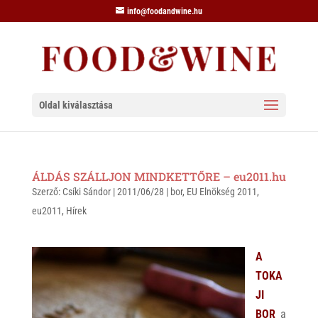
info@foodandwine.hu
Oldal kiválasztása
ÁLDÁS SZÁLLJON MINDKETTŐRE – eu2011.hu
Szerző:
Csíki Sándor
|
2011/06/28
|
bor
,
EU Elnökség 2011
,
eu2011
,
Hírek
A
TOKA
JI
BOR
a