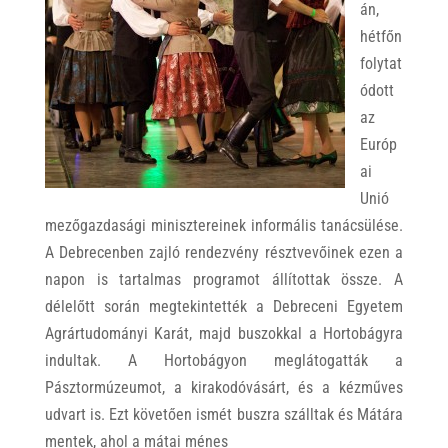
án,
hétfőn
folytat
ódott
az
Európ
ai
Unió
mezőgazdasági minisztereinek informális tanácsülése.
A Debrecenben zajló rendezvény résztvevőinek ezen a
napon is tartalmas programot állítottak össze. A
délelőtt során megtekintették a Debreceni Egyetem
Agrártudományi Karát, majd buszokkal a Hortobágyra
indultak. A Hortobágyon meglátogatták a
Pásztormúzeumot, a kirakodóvásárt, és a kézműves
udvart is. Ezt követően ismét buszra szálltak és Mátára
mentek, ahol a mátai ménes