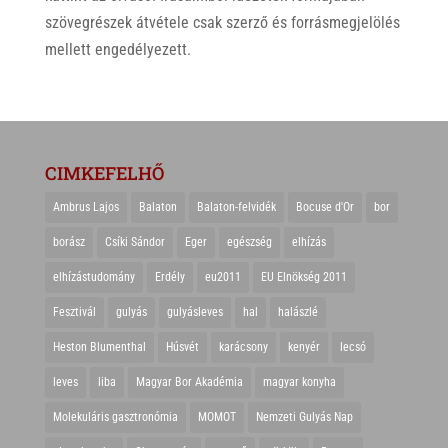
szövegrészek átvétele csak szerző és forrásmegjelölés
mellett engedélyezett.
CIMKEFELHŐ
Ambrus Lajos
Balaton
Balaton-felvidék
Bocuse d'Or
bor
borász
Csíki Sándor
Eger
egészség
elhízás
elhízástudomány
Erdély
eu2011
EU Elnökség 2011
Fesztivál
gulyás
gulyásleves
hal
halászlé
Heston Blumenthal
Húsvét
karácsony
kenyér
lecsó
leves
liba
Magyar Bor Akadémia
magyar konyha
Molekuláris gasztronómia
MOMOT
Nemzeti Gulyás Nap