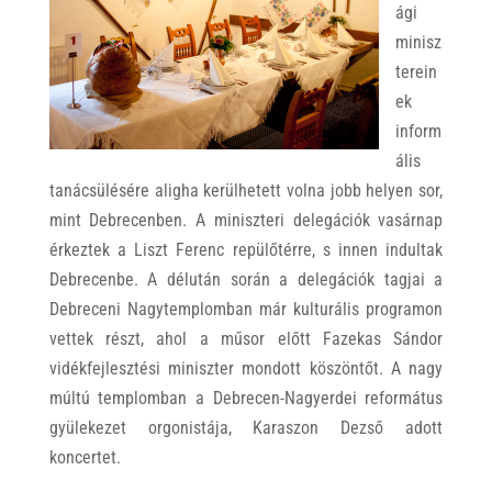
ági
minisz
terein
ek
inform
ális
tanácsülésére aligha kerülhetett volna jobb helyen sor,
mint Debrecenben. A miniszteri delegációk vasárnap
érkeztek a Liszt Ferenc repülőtérre, s innen indultak
Debrecenbe. A délután során a delegációk tagjai a
Debreceni Nagytemplomban már kulturális programon
vettek részt, ahol a műsor előtt Fazekas Sándor
vidékfejlesztési miniszter mondott köszöntőt. A nagy
múltú templomban a Debrecen-Nagyerdei református
gyülekezet orgonistája, Karaszon Dezső adott
koncertet.