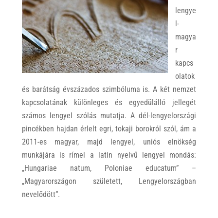
lengye
l-
magya
r
kapcs
olatok
és barátság évszázados szimbóluma is. A két nemzet
kapcsolatának különleges és egyedülálló jellegét
számos lengyel szólás mutatja. A dél-lengyelországi
pincékben hajdan érlelt egri, tokaji borokról szól, ám a
2011-es magyar, majd lengyel, uniós elnökség
munkájára is rímel a latin nyelvű lengyel mondás:
„Hungariae natum, Poloniae educatum” –
„Magyarországon született, Lengyelországban
nevelődött”.