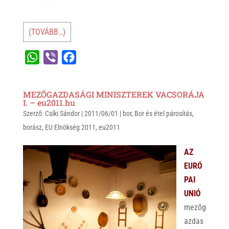
(TOVÁBB…)
W
V
F
h
i
a
a
b
c
MEZŐGAZDASÁGI MINISZTEREK VACSORÁJA
t
e
e
I. – eu2011.hu
Szerző:
s
Csíki Sándor
r
b
|
2011/06/01
|
bor
,
Bor és étel párosítás
,
borász
,
EU Elnökség 2011
,
eu2011
A
o
p
o
AZ
p
k
EURÓ
PAI
UNIÓ
mezőg
azdas