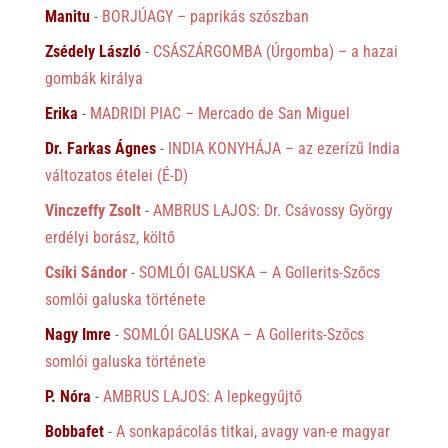
Manitu
-
BORJÚAGY – paprikás szószban
Zsédely László
-
CSÁSZÁRGOMBA (Úrgomba) – a hazai
gombák királya
Erika
-
MADRIDI PIAC – Mercado de San Miguel
Dr. Farkas Ágnes
-
INDIA KONYHÁJA – az ezerízű India
változatos ételei (É-D)
Vinczeffy Zsolt
-
AMBRUS LAJOS: Dr. Csávossy György
erdélyi borász, költő
Csíki Sándor
-
SOMLÓI GALUSKA – A Gollerits-Szőcs
somlói galuska története
Nagy Imre
-
SOMLÓI GALUSKA – A Gollerits-Szőcs
somlói galuska története
P. Nóra
-
AMBRUS LAJOS: A lepkegyűjtő
Bobbafet
-
A sonkapácolás titkai, avagy van-e magyar