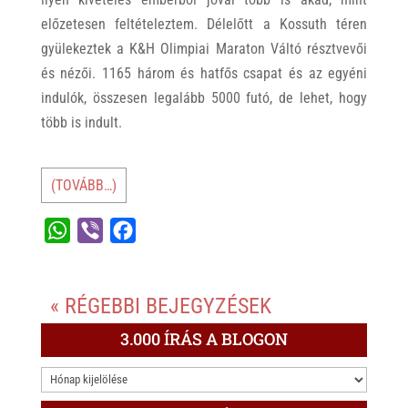
előzetesen feltételeztem. Délelőtt a Kossuth téren
gyülekeztek a K&H Olimpiai Maraton Váltó résztvevői
és nézői. 1165 három és hatfős csapat és az egyéni
indulók, összesen legalább 5000 futó, de lehet, hogy
több is indult.
(TOVÁBB…)
W
V
F
h
i
a
a
b
c
« RÉGEBBI BEJEGYZÉSEK
t
e
e
s
r
b
3.000 ÍRÁS A BLOGON
A
o
3.000
p
o
ÍRÁS