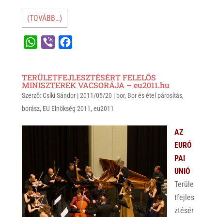
(TOVÁBB…)
W
V
F
h
i
a
a
b
c
TERÜLETFEJLESZTÉSÉRT FELELŐS
t
e
e
MINISZTEREK VACSORÁJA – eu2011.hu
Szerző:
s
Csíki Sándor
r
b
|
2011/05/20
|
bor
,
Bor és étel párosítás
,
borász
,
EU Elnökség 2011
,
eu2011
A
o
p
o
AZ
p
k
EURÓ
PAI
UNIÓ
Terüle
tfejles
ztésér