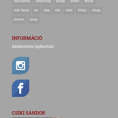
olasz konyha
Olaszország
pezsgő
pörkölt
Recept
Széll Tamás
sör
tokaj
USA
videó
Villány
Válság
étterem
ünnep
INFORMÁCIÓ
Adatkezelési tájékoztató
CSÍKI SÁNDOR