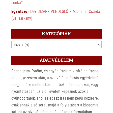
sonka?
Egy utazó
-
EGY BIZARR VENDÉGLŐ – Micheller Csárda
(Szilsárkány)
KATEGÓRIÁK
KATEGÓRIÁK
ADATVÉDELEM
Receptjeim, fotóim, és egyéb írásaim kizárólag írásos
beleegyezésem után, a szerző és a forrás egyértelmű
megjelölése mellett közölhetőek más oldalakon, vagy
nyomtatásban. Ez alól kivételt képeznek azok a
gyűjtőportálok, ahol az egész írás nem kerül közlésre,
csak annak első sorai, majd a folytatásért a blogomra
kattint az olvasó. Írásaimból idézetek formájában