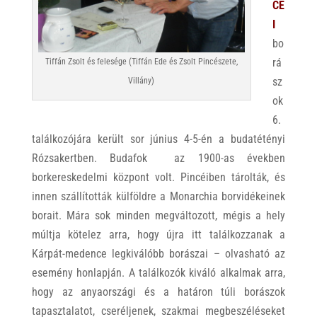
CE
I
bo
rá
Tiffán Zsolt és felesége (Tiffán Ede és Zsolt Pincészete,
sz
Villány)
ok
6.
találkozójára került sor június 4-5-én a budatétényi
Rózsakertben. Budafok az 1900-as években
borkereskedelmi központ volt. Pincéiben tárolták, és
innen szállították külföldre a Monarchia borvidékeinek
borait. Mára sok minden megváltozott, mégis a hely
múltja kötelez arra, hogy újra itt találkozzanak a
Kárpát-medence legkiválóbb borászai – olvasható az
esemény honlapján. A találkozók kiváló alkalmak arra,
hogy az anyaországi és a határon túli borászok
tapasztalatot, cseréljenek, szakmai megbeszéléseket