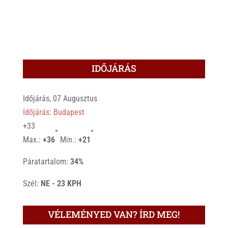
IDŐJÁRÁS
Időjárás, 07 Augusztus
Időjárás: Budapest
+
33
°
°
Max.:
+
36
Min.:
+
21
Páratartalom:
34%
Szél:
NE - 23 KPH
VÉLEMÉNYED VAN? ÍRD MEG!