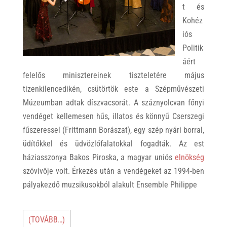
t és
Kohéz
iós
Politik
áért
felelős minisztereinek tiszteletére május
tizenkilencedikén, csütörtök este a Szépművészeti
Múzeumban adtak díszvacsorát. A száznyolcvan főnyi
vendéget kellemesen hűs, illatos és könnyű Cserszegi
fűszeressel (Frittmann Borászat), egy szép nyári borral,
üdítőkkel és üdvözlőfalatokkal fogadták. Az est
háziasszonya Bakos Piroska, a magyar uniós
elnökség
szóvivője volt. Érkezés után a vendégeket az 1994-ben
pályakezdő muzsikusokból alakult Ensemble Philippe
(TOVÁBB…)