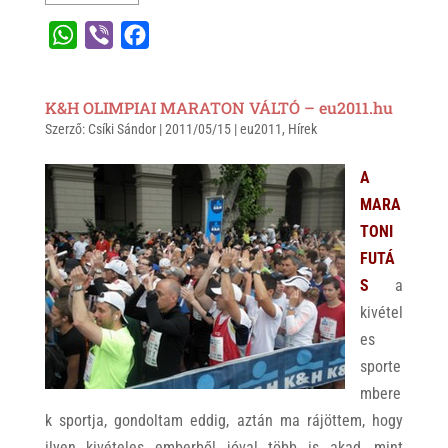
W
V
F
h
i
a
a
b
c
K&H OLIMPIAI MARATON VÁLTÓ – eu2011.hu
t
e
e
Szerző:
Csíki Sándor
|
2011/05/15
|
eu2011
,
Hírek
s
r
b
A
o
A
p
o
MARA
p
k
TONI
FUTÁ
S
a
kivétel
es
sporte
mbere
k sportja, gondoltam eddig, aztán ma rájöttem, hogy
ilyen kivételes emberből jóval több is akad, mint