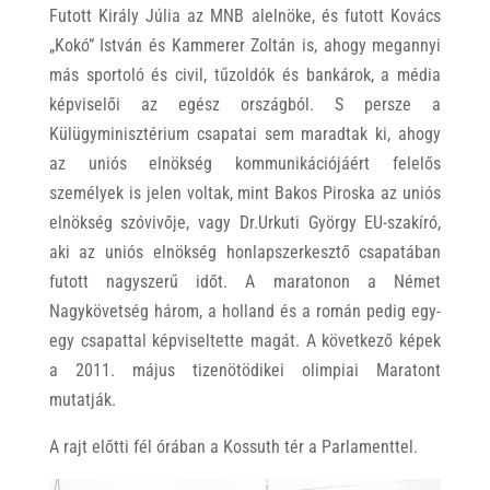
Futott Király Júlia az MNB alelnöke, és futott Kovács
„Kokó” István és Kammerer Zoltán is, ahogy megannyi
más sportoló és civil, tűzoldók és bankárok, a média
képviselői az egész országból. S persze a
Külügyminisztérium csapatai sem maradtak ki, ahogy
az uniós elnökség kommunikációjáért felelős
személyek is jelen voltak, mint Bakos Piroska az uniós
elnökség szóvivője, vagy Dr.Urkuti György EU-szakíró,
aki az uniós elnökség honlapszerkesztő csapatában
futott nagyszerű időt. A maratonon a Német
Nagykövetség három, a holland és a román pedig egy-
egy csapattal képviseltette magát. A következő képek
a 2011. május tizenötödikei olimpiai Maratont
mutatják.
A rajt előtti fél órában a Kossuth tér a Parlamenttel.