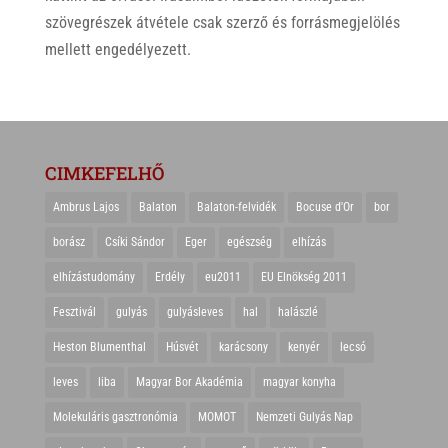
szövegrészek átvétele csak szerző és forrásmegjelölés
mellett engedélyezett.
CIMKEFELHŐ
Ambrus Lajos
Balaton
Balaton-felvidék
Bocuse d'Or
bor
borász
Csíki Sándor
Eger
egészség
elhízás
elhízástudomány
Erdély
eu2011
EU Elnökség 2011
Fesztivál
gulyás
gulyásleves
hal
halászlé
Heston Blumenthal
Húsvét
karácsony
kenyér
lecsó
leves
liba
Magyar Bor Akadémia
magyar konyha
Molekuláris gasztronómia
MOMOT
Nemzeti Gulyás Nap