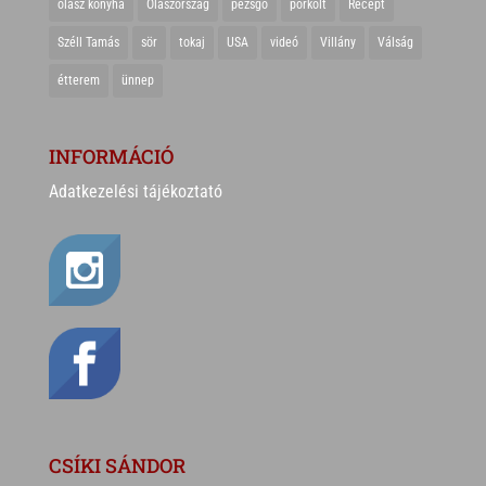
olasz konyha
Olaszország
pezsgő
pörkölt
Recept
Széll Tamás
sör
tokaj
USA
videó
Villány
Válság
étterem
ünnep
INFORMÁCIÓ
Adatkezelési tájékoztató
CSÍKI SÁNDOR