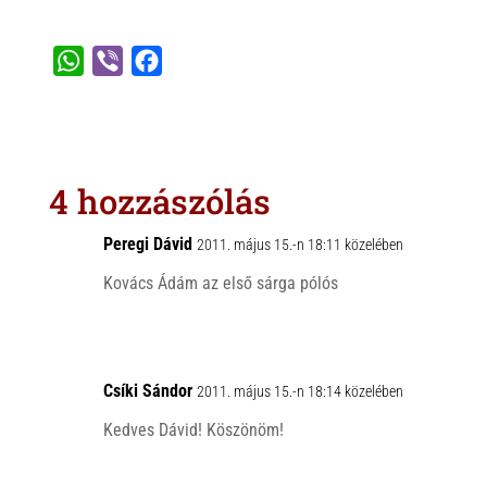
W
V
F
h
i
a
a
b
c
t
e
e
s
r
b
4 hozzászólás
A
o
p
o
Peregi Dávid
2011. május 15.-n 18:11 közelében
p
k
Kovács Ádám az első sárga pólós
Csíki Sándor
2011. május 15.-n 18:14 közelében
Kedves Dávid! Köszönöm!