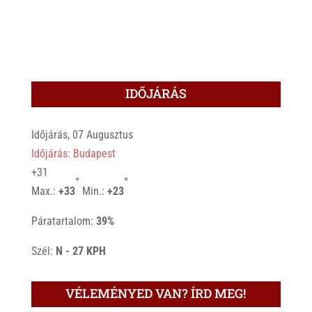
IDŐJÁRÁS
Időjárás, 07 Augusztus
Időjárás: Budapest
+
31
°
°
Max.:
+
33
Min.:
+
23
Páratartalom:
39%
Szél:
N - 27 KPH
VÉLEMÉNYED VAN? ÍRD MEG!