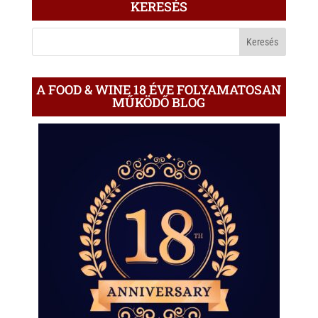
KERESÉS
A
BLOGON
A FOOD & WINE 18 ÉVE FOLYAMATOSAN
MŰKÖDŐ BLOG