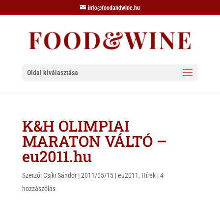
info@foodandwine.hu
Oldal kiválasztása
K&H OLIMPIAI
MARATON VÁLTÓ –
eu2011.hu
Szerző:
Csíki Sándor
|
2011/05/15
|
eu2011
,
Hírek
|
4
hozzászólás