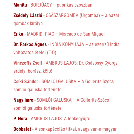
Manitu
-
BORJÚAGY – paprikás szószban
Zsédely László
-
CSÁSZÁRGOMBA (Úrgomba) – a hazai
gombák királya
Erika
-
MADRIDI PIAC – Mercado de San Miguel
Dr. Farkas Ágnes
-
INDIA KONYHÁJA – az ezerízű India
változatos ételei (É-D)
Vinczeffy Zsolt
-
AMBRUS LAJOS: Dr. Csávossy György
erdélyi borász, költő
Csíki Sándor
-
SOMLÓI GALUSKA – A Gollerits-Szőcs
somlói galuska története
Nagy Imre
-
SOMLÓI GALUSKA – A Gollerits-Szőcs
somlói galuska története
P. Nóra
-
AMBRUS LAJOS: A lepkegyűjtő
Bobbafet
-
A sonkapácolás titkai, avagy van-e magyar