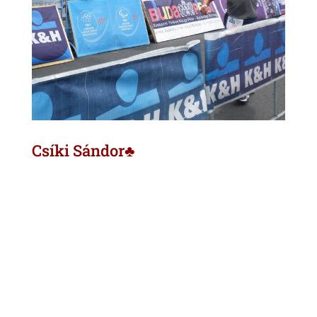
Csíki Sándor♣