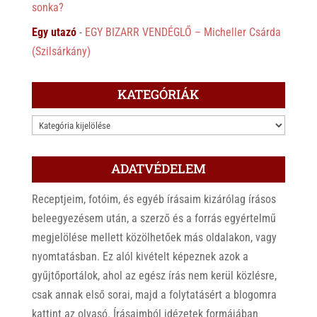
sonka?
Egy utazó
-
EGY BIZARR VENDÉGLŐ – Micheller Csárda
(Szilsárkány)
KATEGÓRIÁK
KATEGÓRIÁK
ADATVÉDELEM
Receptjeim, fotóim, és egyéb írásaim kizárólag írásos
beleegyezésem után, a szerző és a forrás egyértelmű
megjelölése mellett közölhetőek más oldalakon, vagy
nyomtatásban. Ez alól kivételt képeznek azok a
gyűjtőportálok, ahol az egész írás nem kerül közlésre,
csak annak első sorai, majd a folytatásért a blogomra
kattint az olvasó. Írásaimból idézetek formájában