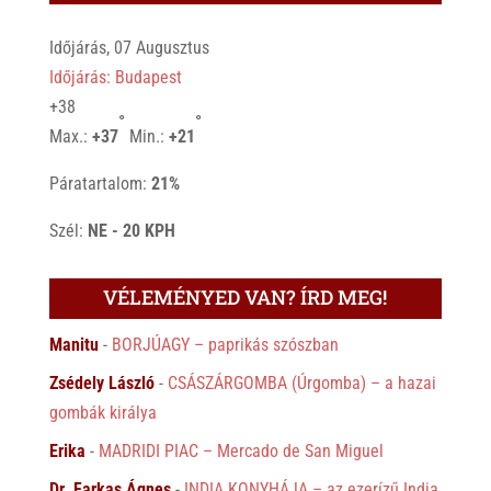
Időjárás, 07 Augusztus
Időjárás: Budapest
+
38
°
°
Max.:
+
37
Min.:
+
21
Páratartalom:
21%
Szél:
NE - 20 KPH
VÉLEMÉNYED VAN? ÍRD MEG!
Manitu
-
BORJÚAGY – paprikás szószban
Zsédely László
-
CSÁSZÁRGOMBA (Úrgomba) – a hazai
gombák királya
Erika
-
MADRIDI PIAC – Mercado de San Miguel
Dr. Farkas Ágnes
-
INDIA KONYHÁJA – az ezerízű India