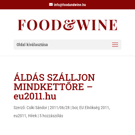
info@foodandwine.hu
Oldal kiválasztása
ÁLDÁS SZÁLLJON
MINDKETTŐRE –
eu2011.hu
Szerző:
Csíki Sándor
|
2011/06/28
|
bor
,
EU Elnökség 2011
,
eu2011
,
Hírek
|
5 hozzászólás