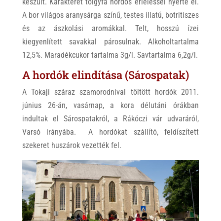
készült. Karakterét tölgyfa hordós érleléssel nyerte el.
A bor világos aranysárga színű, testes illatú, botritiszes
és az ászkolási aromákkal. Telt, hosszú ízei
kiegyenlített savakkal párosulnak. Alkoholtartalma
12,5%. Maradékcukor tartalma 3g/l. Savtartalma 6,2g/l.
A hordók elindítása (Sárospatak)
A Tokaji száraz szamorodnival töltött hordók 2011.
június 26-án, vasárnap, a kora délutáni órákban
indultak el Sárospatakról, a Rákóczi vár udvaráról,
Varsó irányába. A hordókat szállító, feldíszített
szekeret huszárok vezették fel.