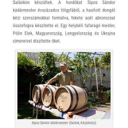
Salánkon készültek. A hordókat Sipos Sándor
kádármester évszázados tölgyfából, a hasított dongát
kézi szerszámokkal formálva, fekete acél abronccsal
összefogva készítette el. Egy helybéli fafaragó mester,
Pólin Elek, Magyarország, Lengyelország és Ukrajna
címereivel díszítette őket.
Sipos Sándor kádármester (Salánk, Kárpátalja)