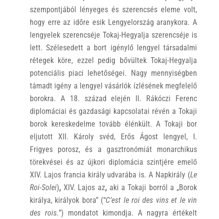
szempontjából lényeges és szerencsés eleme volt,
hogy erre az időre esik Lengyelország aranykora. A
lengyelek szerencséje Tokaj-Hegyalja szerencséje is
lett. Szélesedett a bort igénylő lengyel társadalmi
rétegek köre, ezzel pedig bővültek Tokaj-Hegyalja
potenciális piaci lehetőségei. Nagy mennyiségben
támadt igény a lengyel vásárlók ízlésének megfelelő
borokra. A 18. század elején II. Rákóczi Ferenc
diplomáciai és gazdasági kapcsolatai révén a Tokaji
borok kereskedelme tovább élénkült. A Tokaji bor
eljutott XII. Károly svéd, Erős Ágost lengyel, I.
Frigyes porosz, és a gasztronómiát monarchikus
törekvései és az újkori diplomácia szintjére emelő
XIV. Lajos francia király udvarába is. A Napkirály (
Le
Roi-Solei
)
,
XIV. Lajos az
,
aki a Tokaji borról a „Borok
királya, királyok bora” (“
C’est le roi des vins et le vin
des rois.
”) mondatot kimondja. A nagyra értékelt