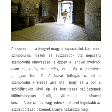
A szamorodni a lengyel-magyar kapcsolatok közismert
szimbóluma, hiszen az évszázadok óta népszerű
szamorodni elnevezése is éppen a lengyel nyelvből
(
sam się rodzi,
samorodny)
ered, és a jelentése:
„ahogyan termett”. A hazai felfogás szerint a
szamorodni kifejezés arra utal, hogy ez a bor a
szőlőfürtökön lévő ép és botritiszes szőlőszemek
különválogatás nélküli, együttes feldolgozásával
készül. A bor száraz, vagy édes karakterét leginkább az
aszúsodott szőlőszemek aránya határozza meg.