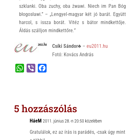
szklanki. Oba zuchy, oba żwawi. Niech im Pan Bóg
błogosławi.” – „Lengyel-magyar két jó barát. Együtt
harcol, s issza borát. Vitéz s bátor mindkettője.
Áldás szálljon mindkettőre
.”
Csíki Sándor♣
–
eu2011.hu
Fotó: Kovács András
W
V
F
h
i
a
a
b
c
t
e
e
s
r
b
5 hozzászólás
A
o
p
o
HáeM
2011. június 28.-n 20:50 közelében
p
k
Gratulálok, ez az írás is parádés, -csak úgy mint