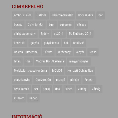
CIMKEFELHŐ
Ambrus Lajos
Balaton
Balaton-felvidék
Bocuse d'Or
bor
borász
Csíki Sándor
Eger
egészség
elhízás
elhízástudomány
Erdély
eu2011
EU Elnökség 2011
Fesztivál
gulyás
gulyásleves
hal
halászlé
Heston Blumenthal
Húsvét
karácsony
kenyér
lecsó
leves
liba
Magyar Bor Akadémia
magyar konyha
Molekuláris gasztronómia
MOMOT
Nemzeti Gulyás Nap
olasz konyha
Olaszország
pezsgő
pörkölt
Recept
Széll Tamás
sör
tokaj
USA
videó
Villány
Válság
étterem
ünnep
INFORMÁCIÓ