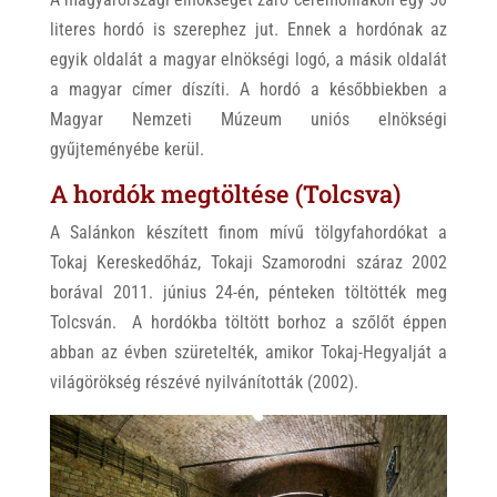
literes hordó is szerephez jut. Ennek a hordónak az
egyik oldalát a magyar elnökségi logó, a másik oldalát
a magyar címer díszíti. A hordó a későbbiekben a
Magyar Nemzeti Múzeum uniós elnökségi
gyűjteményébe kerül.
A hordók megtöltése (Tolcsva)
A Salánkon készített finom mívű tölgyfahordókat a
Tokaj Kereskedőház, Tokaji Szamorodni száraz 2002
borával 2011. június 24-én, pénteken töltötték meg
Tolcsván. A hordókba töltött borhoz a szőlőt éppen
abban az évben szüretelték, amikor Tokaj-Hegyalját a
világörökség részévé nyilvánították (2002).