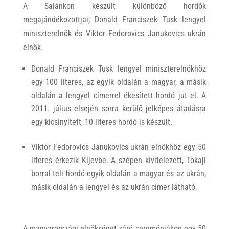
A Salánkon készült különböző hordók
megajándékozottjai, Donald Franciszek Tusk lengyel
miniszterelnök és Viktor Fedorovics Janukovics ukrán
elnök.
Donald Franciszek Tusk lengyel miniszterelnökhöz
egy 100 literes, az egyik oldalán a magyar, a másik
oldalán a lengyel címerrel ékesített hordó jut el. A
2011. július elsején sorra kerülő jelképes átadásra
egy kicsinyített, 10 literes hordó is készült.
Viktor Fedorovics Janukovics ukrán elnökhöz egy 50
literes érkezik Kijevbe. A szépen kivitelezett, Tokaji
borral teli hordó egyik oldalán a magyar és az ukrán,
másik oldalán a lengyel és az ukrán címer látható.
A magyarországi elnökséget záró ceremóniákon egy 50