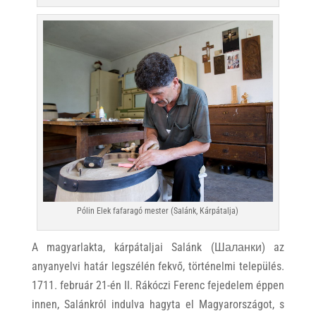
Pólin Elek fafaragó mester (Salánk, Kárpátalja)
A magyarlakta, kárpátaljai Salánk (Шаланки) az
anyanyelvi határ legszélén fekvő, történelmi település.
1711. február 21-én II. Rákóczi Ferenc fejedelem éppen
innen, Salánkról indulva hagyta el Magyarországot, s