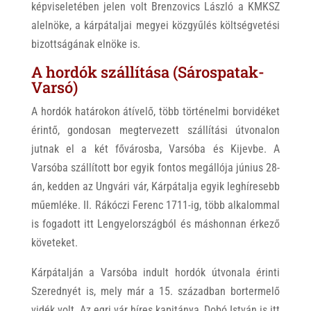
képviseletében jelen volt Brenzovics László a KMKSZ
alelnöke, a kárpátaljai megyei közgyűlés költségvetési
bizottságának elnöke is.
A hordók szállítása (Sárospatak-
Varsó)
A hordók határokon átívelő, több történelmi borvidéket
érintő, gondosan megtervezett szállítási útvonalon
jutnak el a két fővárosba, Varsóba és Kijevbe. A
Varsóba szállított bor egyik fontos megállója június 28-
án, kedden az Ungvári vár, Kárpátalja egyik leghíresebb
műemléke. II. Rákóczi Ferenc 1711-ig, több alkalommal
is fogadott itt Lengyelországból és máshonnan érkező
követeket.
Kárpátalján a Varsóba indult hordók útvonala érinti
Szerednyét is, mely már a 15. században bortermelő
vidék volt. Az egri vár híres kapitánya, Dobó István is itt