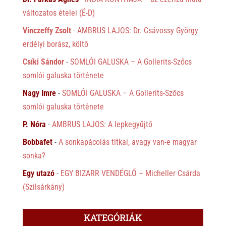
változatos ételei (É-D)
Vinczeffy Zsolt
-
AMBRUS LAJOS: Dr. Csávossy György
erdélyi borász, költő
Csíki Sándor
-
SOMLÓI GALUSKA – A Gollerits-Szőcs
somlói galuska története
Nagy Imre
-
SOMLÓI GALUSKA – A Gollerits-Szőcs
somlói galuska története
P. Nóra
-
AMBRUS LAJOS: A lepkegyűjtő
Bobbafet
-
A sonkapácolás titkai, avagy van-e magyar
sonka?
Egy utazó
-
EGY BIZARR VENDÉGLŐ – Micheller Csárda
(Szilsárkány)
KATEGÓRIÁK