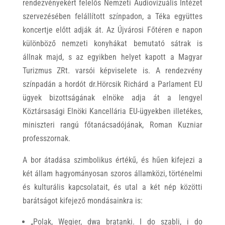
rendezvényekért felelős Nemzeti Audiovizuális Intézet
szervezésében felállított színpadon, a Téka együttes
koncertje előtt adják át. Az Újvárosi Főtéren e napon
különböző nemzeti konyhákat bemutató sátrak is
állnak majd, s az egyikben helyet kapott a Magyar
Turizmus ZRt. varsói képviselete is. A rendezvény
színpadán a hordót dr.Hörcsik Richárd a Parlament EU
ügyek bizottságának elnöke adja át a lengyel
Köztársasági Elnöki Kancellária EU-ügyekben illetékes,
miniszteri rangú főtanácsadójának, Roman Kuzniar
professzornak.
A bor átadása szimbolikus értékű, és hűen kifejezi a
két állam hagyományosan szoros államközi, történelmi
és kulturális kapcsolatait, és utal a két nép közötti
barátságot kifejező mondásainkra is:
„Polak, Węgier, dwa bratanki. I do szabli, i do