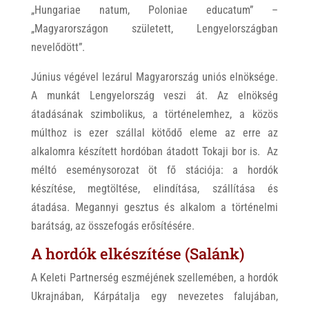
„Hungariae natum, Poloniae educatum” –
„Magyarországon született, Lengyelországban
nevelődött”.
Június végével lezárul Magyarország uniós elnöksége.
A munkát Lengyelország veszi át. Az elnökség
átadásának szimbolikus, a történelemhez, a közös
múlthoz is ezer szállal kötődő eleme az erre az
alkalomra készített hordóban átadott Tokaji bor is. Az
méltó eseménysorozat öt fő stációja: a hordók
készítése, megtöltése, elindítása, szállítása és
átadása. Megannyi gesztus és alkalom a történelmi
barátság, az összefogás erősítésére.
A hordók elkészítése (Salánk)
A Keleti Partnerség eszméjének szellemében, a hordók
Ukrajnában, Kárpátalja egy nevezetes falujában,