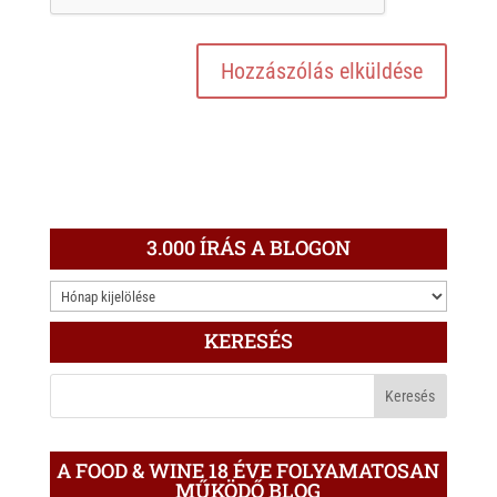
3.000 ÍRÁS A BLOGON
3.000
ÍRÁS
KERESÉS
A
BLOGON
A FOOD & WINE 18 ÉVE FOLYAMATOSAN
MŰKÖDŐ BLOG