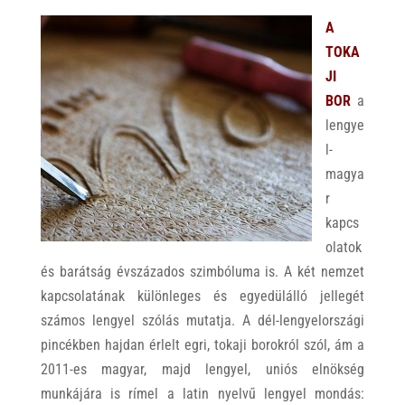
A
TOKA
JI
BOR
a
lengye
l-
magya
r
kapcs
olatok
és barátság évszázados szimbóluma is. A két nemzet
kapcsolatának különleges és egyedülálló jellegét
számos lengyel szólás mutatja. A dél-lengyelországi
pincékben hajdan érlelt egri, tokaji borokról szól, ám a
2011-es magyar, majd lengyel, uniós elnökség
munkájára is rímel a latin nyelvű lengyel mondás: