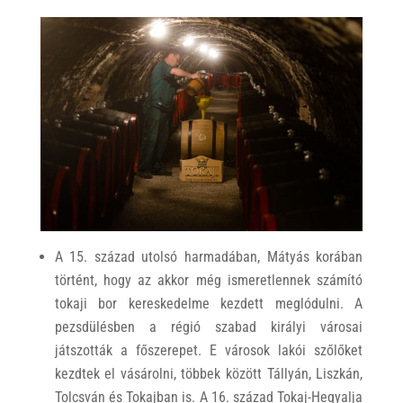
A 15. század utolsó harmadában, Mátyás korában
történt, hogy az akkor még ismeretlennek számító
tokaji bor kereskedelme kezdett meglódulni. A
pezsdülésben a régió szabad királyi városai
játszották a főszerepet. E városok lakói szőlőket
kezdtek el vásárolni, többek között Tállyán, Liszkán,
Tolcsván és Tokajban is. A 16. század Tokaj-Hegyalja