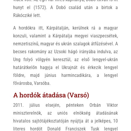
hunyt el (1572). A Dobó család után a birtok a
Rákócziké lett.
A hordókra itt, Kárpátalján, kerülnek rá a magyar
konzuli, valamint a Kárpátalja megyei viaszpecsétek,
nemzetiszínű, magyar és ukrán szalagok átfűzésével. A
becses rakomány az Uzsoki hágó irányába indulva, az
Ung folyó völgyén keresztül, az első lengyel-ukrán
határátkelőn hagyja el Ukrajnát és érkezik lengyel
földre, majd június harmincadikára, a lengyel
fővárosba, Varsóba.
A hordók átadása (Varsó)
2011. július elsején, pénteken Orbán Viktor
miniszterelnök, az uniós elnökség átadásának
hivatalos sajtótájékoztatóján nyújtja át a jelképes, 10
literes hordót Donald Franciszek Tusk lengyel