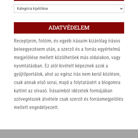
KATEGÓRIÁK
ADATVÉDELEM
Receptjeim, fotóim, és egyéb írásaim kizárólag írásos
beleegyezésem után, a szerző és a forrás egyértelmű
megjelölése mellett közölhetőek más oldalakon, vagy
nyomtatásban. Ez alól kivételt képeznek azok a
gyűjtőportálok, ahol az egész írás nem kerül közlésre,
csak annak első sorai, majd a folytatásért a blogomra
kattint az olvasó. Írásaimból idézetek formájában
szövegrészek átvétele csak szerző és forrásmegjelölés
mellett engedélyezett.