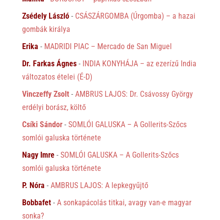
Zsédely László
-
CSÁSZÁRGOMBA (Úrgomba) – a hazai
gombák királya
Erika
-
MADRIDI PIAC – Mercado de San Miguel
Dr. Farkas Ágnes
-
INDIA KONYHÁJA – az ezerízű India
változatos ételei (É-D)
Vinczeffy Zsolt
-
AMBRUS LAJOS: Dr. Csávossy György
erdélyi borász, költő
Csíki Sándor
-
SOMLÓI GALUSKA – A Gollerits-Szőcs
somlói galuska története
Nagy Imre
-
SOMLÓI GALUSKA – A Gollerits-Szőcs
somlói galuska története
P. Nóra
-
AMBRUS LAJOS: A lepkegyűjtő
Bobbafet
-
A sonkapácolás titkai, avagy van-e magyar
sonka?