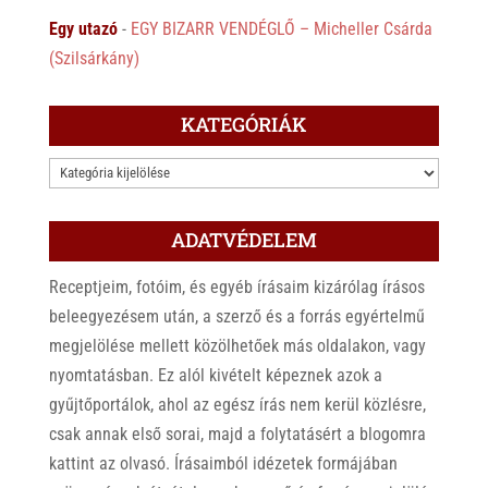
Egy utazó
-
EGY BIZARR VENDÉGLŐ – Micheller Csárda
(Szilsárkány)
KATEGÓRIÁK
KATEGÓRIÁK
ADATVÉDELEM
Receptjeim, fotóim, és egyéb írásaim kizárólag írásos
beleegyezésem után, a szerző és a forrás egyértelmű
megjelölése mellett közölhetőek más oldalakon, vagy
nyomtatásban. Ez alól kivételt képeznek azok a
gyűjtőportálok, ahol az egész írás nem kerül közlésre,
csak annak első sorai, majd a folytatásért a blogomra
kattint az olvasó. Írásaimból idézetek formájában