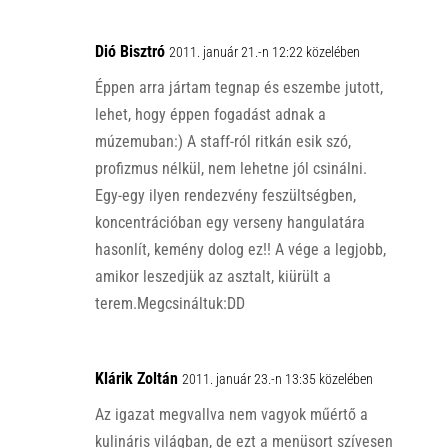
Dió Bisztró
2011. január 21.-n 12:22 közelében
Éppen arra jártam tegnap és eszembe jutott,
lehet, hogy éppen fogadást adnak a
múzemuban:) A staff-ról ritkán esik szó,
profizmus nélkül, nem lehetne jól csinálni.
Egy-egy ilyen rendezvény feszültségben,
koncentrációban egy verseny hangulatára
hasonlít, kemény dolog ez!! A vége a legjobb,
amikor leszedjük az asztalt, kiürült a
terem.Megcsináltuk:DD
Klárik Zoltán
2011. január 23.-n 13:35 közelében
Az igazat megvallva nem vagyok műértő a
kulináris világban, de ezt a menüsort szívesen