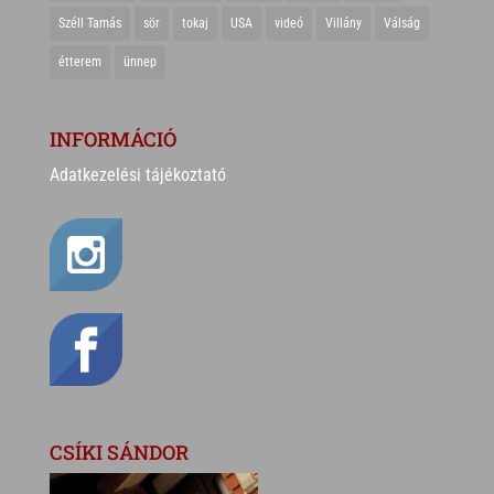
Széll Tamás
sör
tokaj
USA
videó
Villány
Válság
étterem
ünnep
INFORMÁCIÓ
Adatkezelési tájékoztató
CSÍKI SÁNDOR