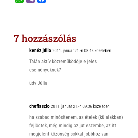
h
i
a
a
b
c
t
e
e
s
r
b
7 hozzászólás
A
o
p
o
kenéz júlia
2011. január 21.-n 08:45 közelében
p
k
Talán aktív közreműködője e jeles
eseményeknek?
üdv Júlia
cheflaszlo
2011. január 21.-n 09:36 közelében
ha szabad minôsítenem, az ételek (külalakban)
fejlôdtek, még mindig az jut eszembe, az itt
megjelent közönség sokkal jobbhoz van