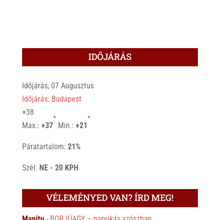
IDŐJÁRÁS
Időjárás, 07 Augusztus
Időjárás: Budapest
+
38
°
°
Max.:
+
37
Min.:
+
21
Páratartalom:
21%
Szél:
NE - 20 KPH
VÉLEMÉNYED VAN? ÍRD MEG!
Manitu
-
BORJÚAGY – paprikás szószban