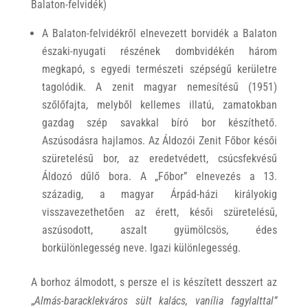
Balaton-felvidék)
A Balaton-felvidékről elnevezett borvidék a Balaton
északi-nyugati részének dombvidékén három
megkapó, s egyedi természeti szépségű kerületre
tagolódik. A zenit magyar nemesítésű (1951)
szőlőfajta, melyből kellemes illatú, zamatokban
gazdag szép savakkal bíró bor készíthető.
Aszúsodásra hajlamos. Az Áldozói Zenit Főbor késői
szüretelésű bor, az eredetvédett, csúcsfekvésű
Áldozó dűlő bora. A „Főbor” elnevezés a 13.
századig, a magyar Árpád-házi királyokig
visszavezethetően az érett, késői szüretelésű,
aszúsodott, aszalt gyümölcsös, édes
borkülönlegesség neve. Igazi különlegesség.
A borhoz álmodott, s persze el is készített desszert az
„
Almás-baracklekváros sült kalács, vanília fagylalttal”