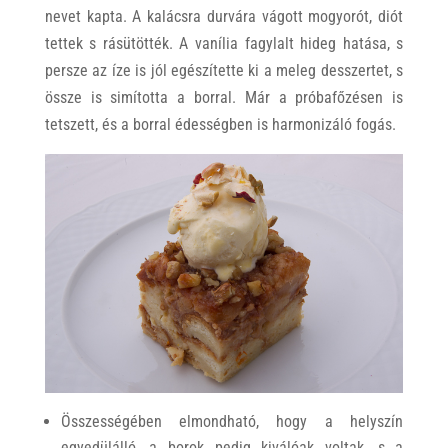
nevet kapta. A kalácsra durvára vágott mogyorót, diót
tettek s rásütötték. A vanília fagylalt hideg hatása, s
persze az íze is jól egészítette ki a meleg desszertet, s
össze is simította a borral. Már a próbafőzésen is
tetszett, és a borral édességben is harmonizáló fogás.
Összességében elmondható, hogy a helyszín
egyedülálló, a borok pedig kiválóak voltak, s a