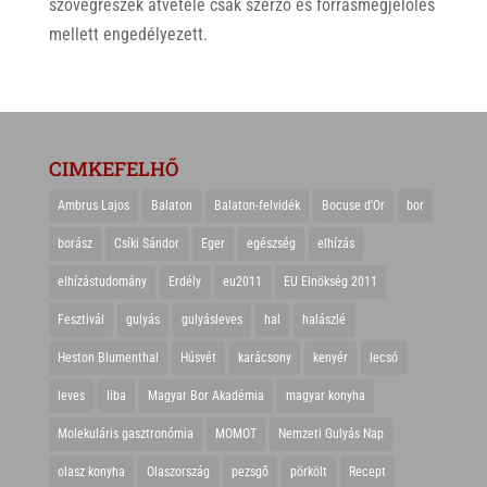
szövegrészek átvétele csak szerző és forrásmegjelölés
mellett engedélyezett.
CIMKEFELHŐ
Ambrus Lajos
Balaton
Balaton-felvidék
Bocuse d'Or
bor
borász
Csíki Sándor
Eger
egészség
elhízás
elhízástudomány
Erdély
eu2011
EU Elnökség 2011
Fesztivál
gulyás
gulyásleves
hal
halászlé
Heston Blumenthal
Húsvét
karácsony
kenyér
lecsó
leves
liba
Magyar Bor Akadémia
magyar konyha
Molekuláris gasztronómia
MOMOT
Nemzeti Gulyás Nap
olasz konyha
Olaszország
pezsgő
pörkölt
Recept