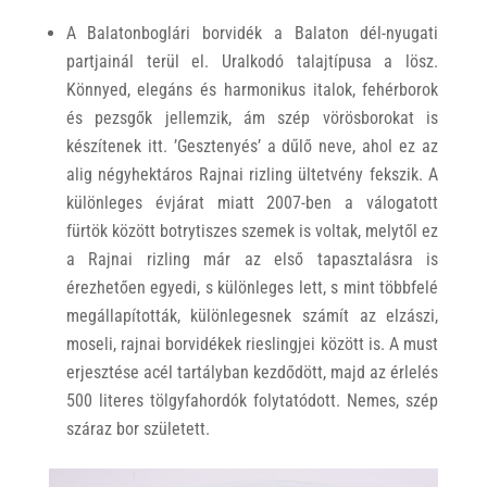
A Balatonboglári borvidék a Balaton dél-nyugati
partjainál terül el. Uralkodó talajtípusa a lösz.
Könnyed, elegáns és harmonikus italok, fehérborok
és pezsgők jellemzik, ám szép vörösborokat is
készítenek itt. ’Gesztenyés’ a dűlő neve, ahol ez az
alig négyhektáros Rajnai rizling ültetvény fekszik. A
különleges évjárat miatt 2007-ben a válogatott
fürtök között botrytiszes szemek is voltak, melytől ez
a Rajnai rizling már az első tapasztalásra is
érezhetően egyedi, s különleges lett, s mint többfelé
megállapították, különlegesnek számít az elzászi,
moseli, rajnai borvidékek rieslingjei között is. A must
erjesztése acél tartályban kezdődött, majd az érlelés
500 literes tölgyfahordók folytatódott. Nemes, szép
száraz bor született.