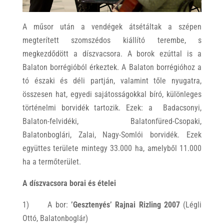
A műsor után a vendégek átsétáltak a szépen
megterített szomszédos kiállító terembe, s
megkezdődött a díszvacsora. A borok ezúttal is a
Balaton borrégióból érkeztek. A Balaton borrégióhoz a
tó északi és déli partján, valamint tőle nyugatra,
összesen hat, egyedi sajátosságokkal bíró, különleges
történelmi borvidék tartozik. Ezek: a Badacsonyi,
Balaton-felvidéki, Balatonfüred-Csopaki,
Balatonboglári, Zalai, Nagy-Somlói borvidék. Ezek
együttes területe mintegy 33.000 ha, amelyből 11.000
ha a termőterület.
A díszvacsora borai és ételei
1) A bor:
’Gesztenyés’ Rajnai Rizling 2007
(Légli
Ottó, Balatonboglár)