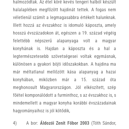
halmozódtak. Az étel köré kevés tengeri halból készült
halalaplében megfőzött hajdinát tettek. A fogas nem
véletlenül számít a legmagasabbra értékelt halunknak.
Illett hozzá az évszakhoz is idomuló káposzta, amely
hosszú évszázadokon át, egészen a 19. század végéig
felettébb népszerű alapanyaga volt a magyar
konyhának is. Hajdan a káposzta és a hal a
legtermészetesebb szövetségesei voltak egymásnak,
különösen a gyakori böjti időszakokban. A hajdina ma
már méltatlanul mellőzött kása alapanyag a hazai
konyhában, miközben már a 15. század óta
meghonosult Magyarországon. Jól elkészített, szép
főétel komponálódott a furminthoz, s az évszakhoz is, s
mindemellett a magyar konyha korábbi évszázadainak
hagyományaihoz is jól kötődik,
4) A bor:
Áldozói Zenit Főbor 2003
(Tóth Sándor,