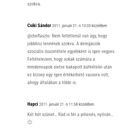
szokva.
Csíki Sándor
2011. január 21.-n 10:03 közelében
@cheflaszlo: Nem feltétlenül van úgy, hogy
jobbhoz lennének szokva. A delegációk
szociális összetétele egyébként is igen vegyes.
Feltételezem, hogy sokak számára a
mindennapok sietve bakapott büféételei után
ez bizony egy igen értékelhető vacsora volt,
ahogy általában a többi is.
Hapci
2011. január 21.-n 11:58 közelében
Két hét szünet… Rád is fér a pihenés, nyilván…
🙂