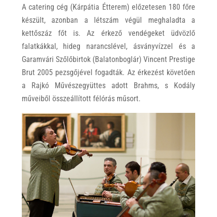
A catering cég (Kárpátia Étterem) előzetesen 180 főre
készült, azonban a létszám végül meghaladta a
kettőszáz főt is. Az érkező vendégeket üdvözlő
falatkákkal, hideg narancslével, ásványvízzel és a
Garamvári Szőlőbirtok (Balatonboglár) Vincent Prestige
Brut 2005 pezsgőjével fogadták. Az érkezést követően
a Rajkó Művészegyüttes adott Brahms, s Kodály
műveiből összeállított félórás műsort.