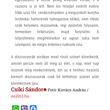
vacsora is jó lett. Nem kis feladat estéről estére
több száz fős rendezvényeken a megszokott konyha
technikai hátterének támogatása nélkül, nem ritkán
szűk helyeken, múzeumok, régi épületek folyosóin,
termeiben felkészülni, majd helytállni. A
teljesítmény megítélésekor ez ugyan soha nem
szempont, de mégis érdemes tudnunk róla.
A díszvacsorák sorában most rövid szünet következik,
amivel persze nem áll meg az élet, s nap, mint nap
lesznek még rendezvények, ám az e hetihez hasonló
kiemelt díszvacsorák csak bő kéthétnyi szünet után
következnek újra.
Csíki Sándor♣
Fotó: Kovács András /
eu2011.hu
W
V
F