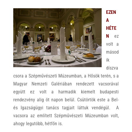
EZEN
A
HÉTE
N
ez
volt a
másod
ik
díszva
csora a Szépművészeti Múzeumban, a Hősök terén, s a
Magyar Nemzeti Galériában rendezett vacsorával
együtt ez volt a harmadik kiemelt budapesti
rendezvény alig öt napon belül. Csütörtök este a Bel-
és Igazságügyi tanács tagjait láttuk vendégül. A
vacsora az említett Szépművészeti Múzeumban volt,
ahogy legutóbb, hétfőn is.