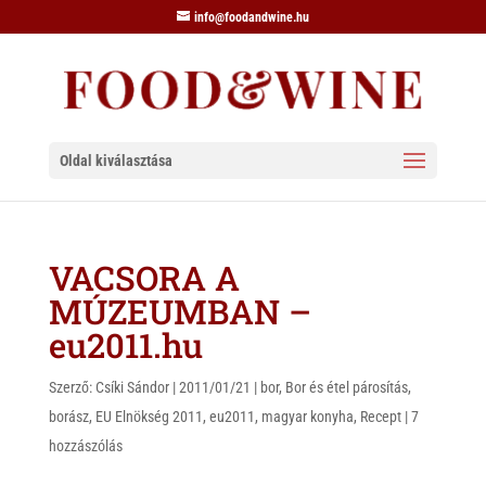
info@foodandwine.hu
Oldal kiválasztása
VACSORA A
MÚZEUMBAN –
eu2011.hu
Szerző:
Csíki Sándor
|
2011/01/21
|
bor
,
Bor és étel párosítás
,
borász
,
EU Elnökség 2011
,
eu2011
,
magyar konyha
,
Recept
|
7
hozzászólás