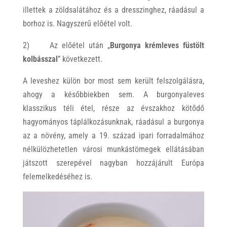
illettek a zöldsalátához és a dresszinghez, ráadásul a
borhoz is. Nagyszerű előétel volt.
2) Az előétel után „
Burgonya krémleves füstölt
kolbásszal
” következett.
A leveshez külön bor most sem került felszolgálásra,
ahogy a későbbiekben sem. A burgonyaleves
klasszikus téli étel, része az évszakhoz kötődő
hagyományos táplálkozásunknak, ráadásul a burgonya
az a növény, amely a 19. század ipari forradalmához
nélkülözhetetlen városi munkástömegek ellátásában
játszott szerepével nagyban hozzájárult Európa
felemelkedéséhez is.