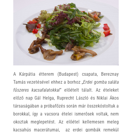
A Kárpátia étterem (Budapest) csapata, Bereznay
Tamás vezetésével ehhez a borhoz „
Erdei gomba saláta
fűszeres kacsafalatokkal
” előételt tálalt. Az ételeket
előző nap Gál Helga, Ruprecht László és Niklai Ákos
társaságában a próbafőzés során már összekóstoltuk a
borokkal, így a vacsora ételei ismerősek voltak, nem
okoztak meglepetést. Az előétel kellemesen meleg
kacsahús macerátumai, az erdei gombák remekül