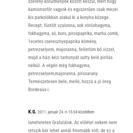
szerény körülmények között készül, mert hogy
kamionsofőr vagyok és egyszerűen csak mezei
kis parkolókban alakul ki a konyha közege.
Recept: füstölt szalonna, sok vöröshagyma,
fokhagyma, só, bors, pirospaprika, marha comb,
1ecetes cseresznyepaprika kömény,
petrezselyem, majoranna, felöntöm bő vízzel,
majd a házi kézi tarhonyát sutty bele pirítás
nélkül. A végén még fokhagyma,
petrezselyem,majoranna, pirosarany.
Természetesen bele, mellé, hozzá a jó öreg
Bordeaux-i.
K.G.
2011. január 24.-n 15:04 közelében
Ismételeten Gratulálok. Az előétel nekem nem
tetszik bár lehet annál finomabb volt, de ez a