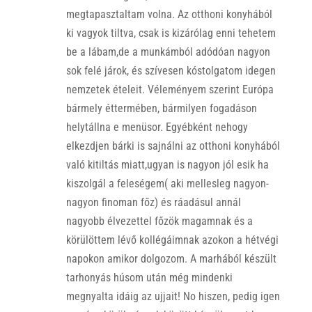
megtapasztaltam volna. Az otthoni konyhából
ki vagyok tiltva, csak is kizárólag enni tehetem
be a lábam,de a munkámból adódóan nagyon
sok felé járok, és szívesen kóstolgatom idegen
nemzetek ételeit. Véleményem szerint Európa
bármely éttermében, bármilyen fogadáson
helytállna e menüsor. Egyébként nehogy
elkezdjen bárki is sajnálni az otthoni konyhából
való kitiltás miatt,ugyan is nagyon jól esik ha
kiszolgál a feleségem( aki mellesleg nagyon-
nagyon finoman főz) és ráadásul annál
nagyobb élvezettel főzök magamnak és a
körülöttem lévő kollégáimnak azokon a hétvégi
napokon amikor dolgozom. A marhából készült
tarhonyás húsom után még mindenki
megnyalta idáig az ujjait! No hiszen, pedig igen