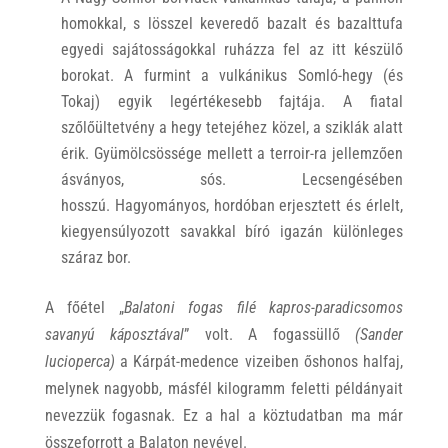
homokkal, s lösszel keveredő bazalt és bazalttufa
egyedi sajátosságokkal ruházza fel az itt készülő
borokat. A furmint a vulkánikus Somló-hegy (és
Tokaj) egyik legértékesebb fajtája. A fiatal
szőlőültetvény a hegy tetejéhez közel, a sziklák alatt
érik. Gyümölcsössége mellett a terroir-ra jellemzően
ásványos, sós. Lecsengésében
hosszú. Hagyományos, hordóban erjesztett és érlelt,
kiegyensúlyozott savakkal bíró igazán különleges
száraz bor.
A főétel „
Balatoni fogas filé kapros-paradicsomos
savanyú káposztával
” volt. A fogassüllő
(Sander
lucioperca)
a Kárpát-medence vizeiben őshonos halfaj,
melynek nagyobb, másfél kilogramm feletti példányait
nevezzük fogasnak. Ez a hal a köztudatban ma már
összeforrott a Balaton nevével.