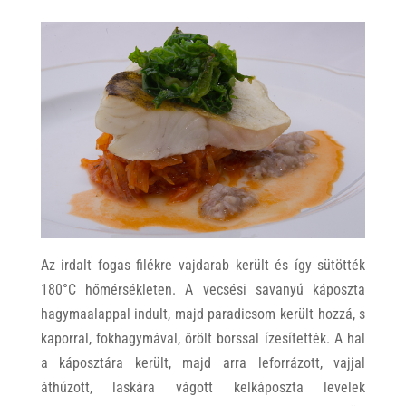
Az irdalt fogas filékre vajdarab került és így sütötték
180°C hőmérsékleten. A vecsési savanyú káposzta
hagymaalappal indult, majd paradicsom került hozzá, s
kaporral, fokhagymával, őrölt borssal ízesítették. A hal
a káposztára került, majd arra leforrázott, vajjal
áthúzott, laskára vágott kelkáposzta levelek