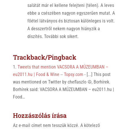
salátát már el kellene felejteni (télen). A leves
ebbe a csészében nagyon egyszerűen mutat. A
főétel látványos és biztosan különleges is volt.
A desszertről nekem nagyon hiányzik a
díszítés. További sok sikert.
Trackback/Pingback
Tweets that mention VACSORA A MÚZEUMBAN –
eu2011.hu | Food & Wine -- Topsy.com
- [...] This post
was mentioned on Twitter by cheflaszlo ☮, Borhírek.
Borhírek said: VACSORA A MÚZEUMBAN – eu2011.hu |
Food…
Hozzászólás írása
Az e-mail címet nem tesszük közzé.
A kötelező