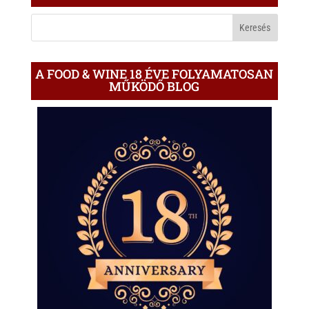
A
BLOGON
A FOOD & WINE 18 ÉVE FOLYAMATOSAN
MŰKÖDŐ BLOG