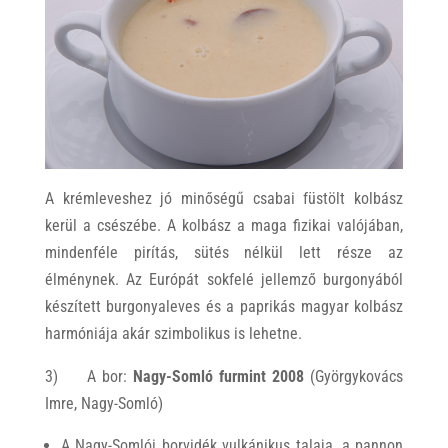
A krémleveshez jó minőségű csabai füstölt kolbász
kerül a csészébe. A kolbász a maga fizikai valójában,
mindenféle pirítás, sütés nélkül lett része az
élménynek. Az Európát sokfelé jellemző burgonyából
készített burgonyaleves és a paprikás magyar kolbász
harmóniája akár szimbolikus is lehetne.
3) A bor:
Nagy-Somló furmint 2008
(Györgykovács
Imre, Nagy-Somló)
A Nagy-Somlói borvidék vulkánikus talaja, a pannon