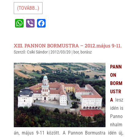
(TOVÁBB…)
W
V
F
h
i
a
a
b
c
XIII. PANNON BORMUSTRA – 2012.május 9-11.
t
e
e
Szerző:
Csíki Sándor
|
2012/03/20
|
bor
,
borász
s
r
b
A
o
PANN
p
o
ON
p
k
BORM
USTR
A
lesz
idén is
Panno
nhalm
án, május 9-11 között. A Pannon Bormustra idén új,