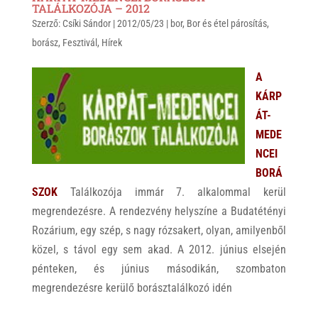
t
e
e
TALÁLKOZÓJA – 2012
Szerző:
s
Csíki Sándor
r
b
|
2012/05/23
|
bor
,
Bor és étel párosítás
,
borász
,
Fesztivál
,
Hírek
A
o
p
o
A
p
k
KÁRP
ÁT-
MEDE
NCEI
BORÁ
SZOK
Találkozója immár 7. alkalommal kerül
megrendezésre. A rendezvény helyszíne a Budatétényi
Rozárium, egy szép, s nagy rózsakert, olyan, amilyenből
közel, s távol egy sem akad. A 2012. június elsején
pénteken, és június másodikán, szombaton
megrendezésre kerülő borásztalálkozó idén