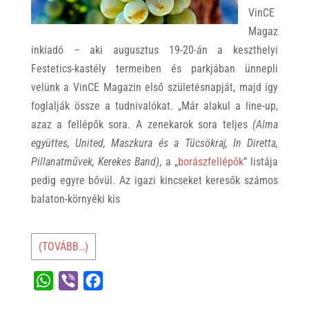
VinCE
Magaz
inkiadó – aki augusztus 19-20-án a keszthelyi
Festetics-kastély termeiben és parkjában ünnepli
velünk a VinCE Magazin első születésnapját, majd így
foglalják össze a tudnivalókat. „Már alakul a line-up,
azaz a fellépők sora. A zenekarok sora teljes
(Alma
együttes, United, Maszkura és a Tücsökraj, In Diretta,
Pillanatművek, Kerekes Band)
, a „
borászfellépők
” listája
pedig egyre bővül. Az igazi kincseket keresők számos
balaton-környéki kis
(TOVÁBB…)
W
V
F
h
i
a