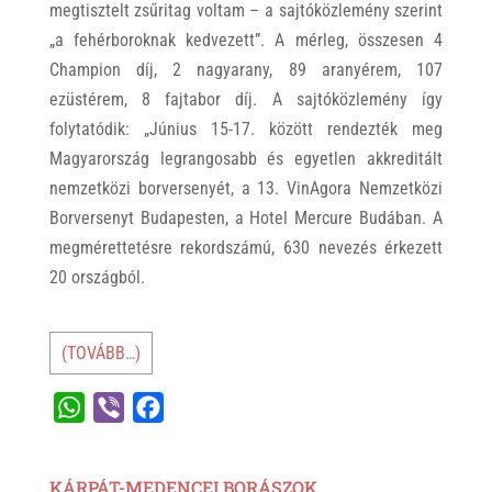
megtisztelt zsűritag voltam – a sajtóközlemény szerint
„a fehérboroknak kedvezett”. A mérleg, összesen 4
Champion díj, 2 nagyarany, 89 aranyérem, 107
ezüstérem, 8 fajtabor díj. A sajtóközlemény így
folytatódik: „Június 15-17. között rendezték meg
Magyarország legrangosabb és egyetlen akkreditált
nemzetközi borversenyét, a 13. VinAgora Nemzetközi
Borversenyt Budapesten, a Hotel Mercure Budában. A
megmérettetésre rekordszámú, 630 nevezés érkezett
20 országból.
(TOVÁBB…)
W
V
F
h
i
a
a
b
c
KÁRPÁT-MEDENCEI BORÁSZOK