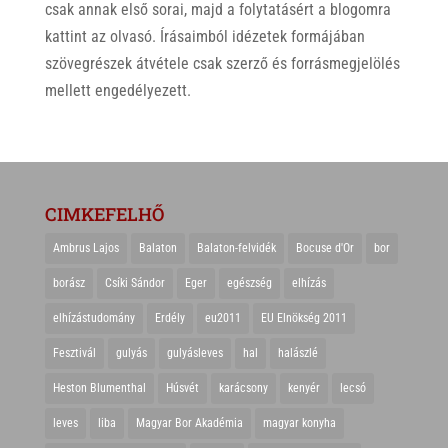
csak annak első sorai, majd a folytatásért a blogomra
kattint az olvasó. Írásaimból idézetek formájában
szövegrészek átvétele csak szerző és forrásmegjelölés
mellett engedélyezett.
CIMKEFELHŐ
Ambrus Lajos
Balaton
Balaton-felvidék
Bocuse d'Or
bor
borász
Csíki Sándor
Eger
egészség
elhízás
elhízástudomány
Erdély
eu2011
EU Elnökség 2011
Fesztivál
gulyás
gulyásleves
hal
halászlé
Heston Blumenthal
Húsvét
karácsony
kenyér
lecsó
leves
liba
Magyar Bor Akadémia
magyar konyha