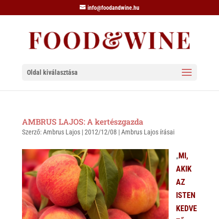
info@foodandwine.hu
Oldal kiválasztása
AMBRUS LAJOS: A kertészgazda
Szerző:
Ambrus Lajos
|
2012/12/08
|
Ambrus Lajos írásai
„
MI,
AKIK
AZ
ISTEN
KEDVE