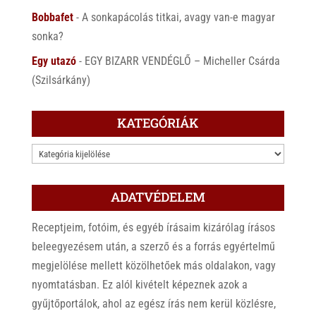
Bobbafet
-
A sonkapácolás titkai, avagy van-e magyar
sonka?
Egy utazó
-
EGY BIZARR VENDÉGLŐ – Micheller Csárda
(Szilsárkány)
KATEGÓRIÁK
KATEGÓRIÁK
ADATVÉDELEM
Receptjeim, fotóim, és egyéb írásaim kizárólag írásos
beleegyezésem után, a szerző és a forrás egyértelmű
megjelölése mellett közölhetőek más oldalakon, vagy
nyomtatásban. Ez alól kivételt képeznek azok a
gyűjtőportálok, ahol az egész írás nem kerül közlésre,