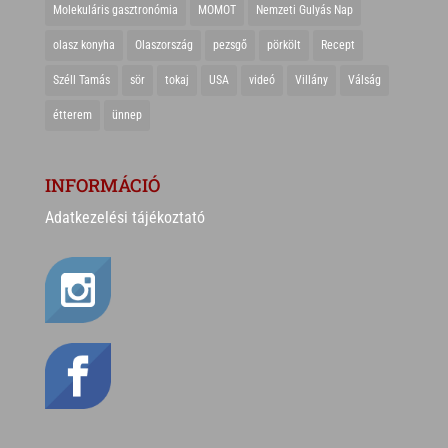
Molekuláris gasztronómia
MOMOT
Nemzeti Gulyás Nap
olasz konyha
Olaszország
pezsgő
pörkölt
Recept
Széll Tamás
sör
tokaj
USA
videó
Villány
Válság
étterem
ünnep
INFORMÁCIÓ
Adatkezelési tájékoztató