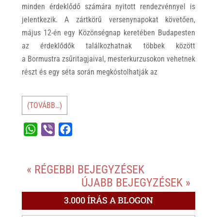
minden érdeklődő számára nyitott rendezvénnyel is
jelentkezik. A zártkörű versenynapokat követően,
május 12-én egy Közönségnap keretében Budapesten
az érdeklődők találkozhatnak többek között
a Bormustra zsűritagjaival, mesterkurzusokon vehetnek
részt és egy séta során megkóstolhatják az
(TOVÁBB…)
W
V
F
h
i
a
a
b
c
« RÉGEBBI BEJEGYZÉSEK
t
e
e
ÚJABB BEJEGYZÉSEK »
s
r
b
A
o
3.000 ÍRÁS A BLOGON
p
o