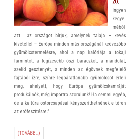
ZŐ
,
ingyen
kegyel
méből
azt az országot bírjuk, amelynek talaja – kevés
kivétellel – Európa minden más országánál kedvezőbb
gyümölcstermelésre, ahol a nap kalóriája a tokaji
furmintot, a legízesebb őszi baraczkot, a mandulát,
szelíd gesztenyét, s minden az égövnek megfelelő
fajtából ízre, színre legpáratlanabb gyümölcsöt érleli
meg, ahelyett, hogy Európa gyümölcskamráját
produkálnók, még importra szorulunk! Ha semmi egyéb,
de a kultúra ostorcsapásai kényszeríthetnének e téren
az erőfeszítésre.”
(TOVÁBB…)