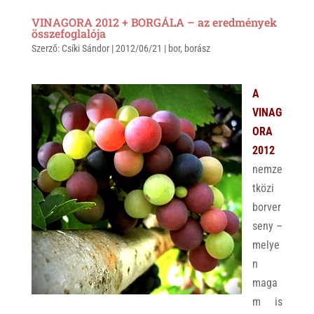
a
b
c
VINAGORA 2012 + BORGÁLA – az eredmények
t
e
e
összefoglalója
Szerző:
s
Csíki Sándor
r
b
|
2012/06/21
|
bor
,
borász
A
o
p
o
A
p
k
VINAG
ORA
2012
nemze
tközi
borver
seny –
melye
n
maga
m is