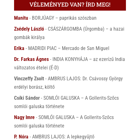
VÉLEMÉNYED VAN? ÍRD MEG!
Manitu
-
BORJÚAGY – paprikás szószban
Zsédely László
-
CSÁSZÁRGOMBA (Úrgomba) – a hazai
gombák királya
Erika
-
MADRIDI PIAC – Mercado de San Miguel
Dr. Farkas Ágnes
-
INDIA KONYHÁJA – az ezerízű India
változatos ételei (É-D)
Vinczeffy Zsolt
-
AMBRUS LAJOS: Dr. Csávossy György
erdélyi borász, költő
Csíki Sándor
-
SOMLÓI GALUSKA – A Gollerits-Szőcs
somlói galuska története
Nagy Imre
-
SOMLÓI GALUSKA – A Gollerits-Szőcs
somlói galuska története
P. Nóra
-
AMBRUS LAJOS: A lepkegyűjtő