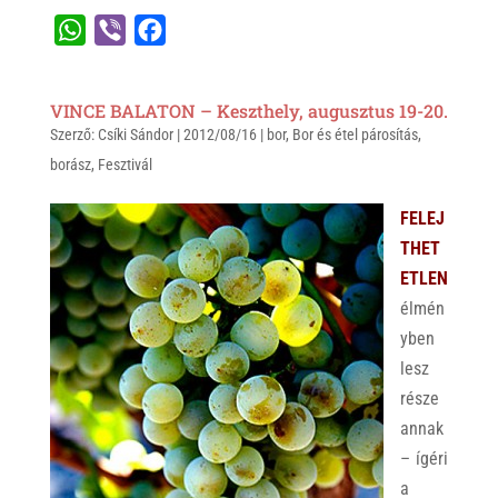
W
V
F
h
i
a
a
b
c
VINCE BALATON – Keszthely, augusztus 19-20.
t
e
e
Szerző:
Csíki Sándor
|
2012/08/16
|
bor
,
Bor és étel párosítás
,
s
r
b
borász
,
Fesztivál
A
o
p
o
FELEJ
p
k
THET
ETLEN
élmén
yben
lesz
része
annak
– ígéri
a