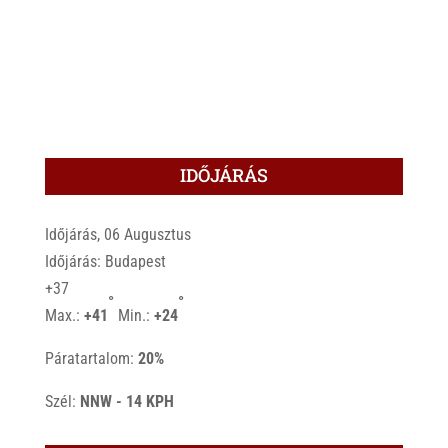
IDŐJÁRÁS
Időjárás, 06 Augusztus
Időjárás: Budapest
+
37
°
°
Max.:
+
41
Min.:
+
24
Páratartalom:
20%
Szél:
NNW - 14 KPH