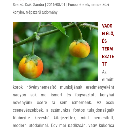
Szerző:
s
Csíki Sándor
r
b
|
2016/08/01
|
Furcsa ételek
,
nemzetközi
konyha
,
Népszerű tudomány
A
o
p
o
VADO
p
k
N ÉLŐ,
ÉS
TERM
ESZTE
TT
–
Az
elmúlt
korok növénynemesítő munkájának eredményeként
nagyon sok ma ismert és fogyasztott konyhai
növényünk ősére rá sem ismernénk. Az ősök
csenevészebbek, a számunkra fontos tulajdonságaik
többnyire kevésbé kifejezettek, mint nemesített,
modern utódaiknál. Egy mai padlizsán, vagy kukorica