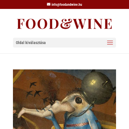
info@foodandwine.hu
Oldal kiválasztása