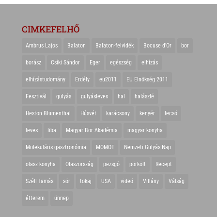
CIMKEFELHŐ
Ambrus Lajos
Balaton
Balaton-felvidék
Bocuse d'Or
bor
borász
Csíki Sándor
Eger
egészség
elhízás
elhízástudomány
Erdély
eu2011
EU Elnökség 2011
Fesztivál
gulyás
gulyásleves
hal
halászlé
Heston Blumenthal
Húsvét
karácsony
kenyér
lecsó
leves
liba
Magyar Bor Akadémia
magyar konyha
Molekuláris gasztronómia
MOMOT
Nemzeti Gulyás Nap
olasz konyha
Olaszország
pezsgő
pörkölt
Recept
Széll Tamás
sör
tokaj
USA
videó
Villány
Válság
étterem
ünnep