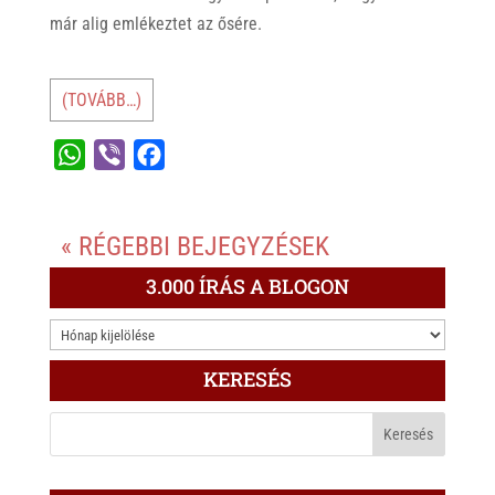
már alig emlékeztet az ősére.
(TOVÁBB…)
W
V
F
h
i
a
a
b
c
« RÉGEBBI BEJEGYZÉSEK
t
e
e
s
r
b
3.000 ÍRÁS A BLOGON
A
o
3.000
p
o
ÍRÁS
p
k
KERESÉS
A
BLOGON