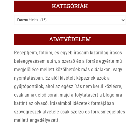
KATEGÓRIÁK
KATEGÓRIÁK
ADATVÉDELEM
Receptjeim, fotóim, és egyéb írásaim kizárólag írásos
beleegyezésem után, a szerző és a forrás egyértelmű
megjelölése mellett közölhetőek más oldalakon, vagy
nyomtatásban. Ez alól kivételt képeznek azok a
gyűjtőportálok, ahol az egész írás nem kerül közlésre,
csak annak első sorai, majd a folytatásért a blogomra
kattint az olvasó. Írásaimból idézetek formájában
szövegrészek átvétele csak szerző és forrásmegjelölés
mellett engedélyezett.