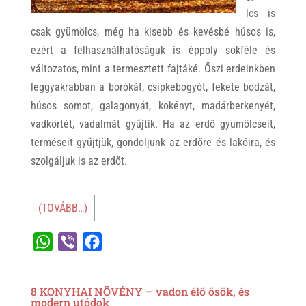
lcs is
csak gyümölcs, még ha kisebb és kevésbé húsos is,
ezért a felhasználhatóságuk is éppoly sokféle és
változatos, mint a termesztett fajtáké. Őszi erdeinkben
leggyakrabban a borókát, csipkebogyót, fekete bodzát,
húsos somot, galagonyát, kökényt, madárberkenyét,
vadkörtét, vadalmát gyűjtik. Ha az erdő gyümölcseit,
terméseit gyűjtjük, gondoljunk az erdőre és lakóira, és
szolgáljuk is az erdőt.
(TOVÁBB…)
W
V
F
h
i
a
a
b
c
8 KONYHAI NÖVÉNY – vadon élő ősök, és
t
e
e
modern utódok