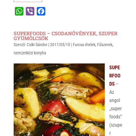
W
V
F
h
i
a
a
b
c
SUPERFOODS – CSODANÖVÉNYEK, SZUPER
t
e
e
GYÜMÖLCSÖK
Szerző:
s
Csíki Sándor
r
b
|
2017/05/10
|
Furcsa ételek
,
Fűszerek
,
nemzetközi konyha
A
o
p
o
SUPE
p
k
RFOO
DS
–
Az
angol
„super
foods”
(szupe
r