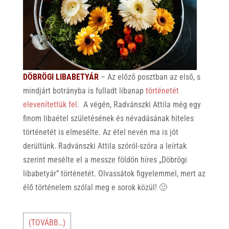
DÖBRÖGI LIBABETYÁR
– Az előző posztban az első, s
mindjárt botrányba is fulladt libanap
történetét
elevenítettük fel.
A végén, Radvánszki Attila még egy
finom libaétel születésének és névadásának hiteles
történetét is elmesélte. Az étel nevén ma is jót
derültünk. Radvánszki Attila szóról-szóra a leírtak
szerint mesélte el a messze földön híres „Döbrögi
libabetyár” történetét. Olvassátok figyelemmel, mert az
élő történelem szólal meg e sorok közül! 🙂
(TOVÁBB…)