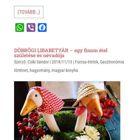
(TOVÁBB…)
W
V
F
h
i
a
a
b
c
DÖBRÖGI LIBABETYÁR – egy finom étel
t
e
e
születése és névadója
Szerző:
s
Csíki Sándor
r
b
|
2018/11/13
|
Furcsa ételek
,
Gasztronómia
történet
,
hagyomány
,
magyar konyha
A
o
p
o
p
k