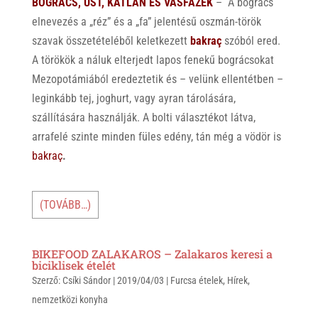
BOGRÁCS, ÜST, KATLAN ÉS VASFAZÉK
– A bogrács
elnevezés a „réz” és a „fa” jelentésű oszmán-török
szavak összetételéből keletkezett
bakraç
szóból ered.
A törökök a náluk elterjedt lapos fenekű bográcsokat
Mezopotámiából eredeztetik és – velünk ellentétben –
leginkább tej, joghurt, vagy ayran tárolására,
szállítására használják. A bolti választékot látva,
arrafelé szinte minden füles edény, tán még a vödör is
bakraç
.
(TOVÁBB…)
BIKEFOOD ZALAKAROS – Zalakaros keresi a
biciklisek ételét
Szerző:
Csíki Sándor
|
2019/04/03
|
Furcsa ételek
,
Hírek
,
nemzetközi konyha