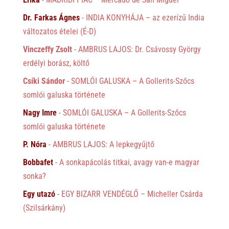
Dr. Farkas Ágnes
-
INDIA KONYHÁJA – az ezerízű India
változatos ételei (É-D)
Vinczeffy Zsolt
-
AMBRUS LAJOS: Dr. Csávossy György
erdélyi borász, költő
Csíki Sándor
-
SOMLÓI GALUSKA – A Gollerits-Szőcs
somlói galuska története
Nagy Imre
-
SOMLÓI GALUSKA – A Gollerits-Szőcs
somlói galuska története
P. Nóra
-
AMBRUS LAJOS: A lepkegyűjtő
Bobbafet
-
A sonkapácolás titkai, avagy van-e magyar
sonka?
Egy utazó
-
EGY BIZARR VENDÉGLŐ – Micheller Csárda
(Szilsárkány)