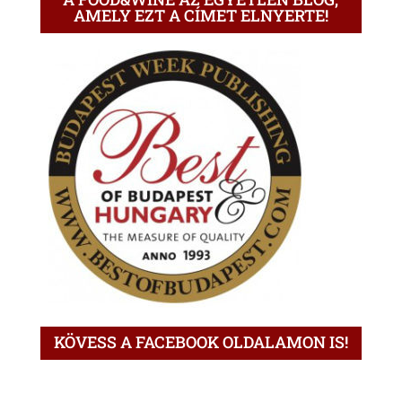
AMELY EZT A CÍMET ELNYERTE!
KÖVESS A FACEBOOK OLDALAMON IS!