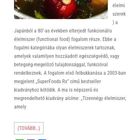
élelmi
szerek
) a
Japánból a 80’-as években elterjedt funkcionális
élelmiszer (functional food) fogalom része. Ebbe a
fogalmi kategóriába olyan élelmiszerek tartoznak,
amelyek valamilyen hozzáadott egészségvédő, vagy
betegség-megelőző tulajdonsággal, funkcióval
rendelkeznek
.
A fogalom első felbukkanása a 2003-ban
megjelent „SuperFoods Rx” című bestseller
kiadványhoz kötődik. A ma is népszerű és
megrendelhető kiadvány alcíme: „Tizennégy élelmiszer,
amely
(TOVÁBB…)