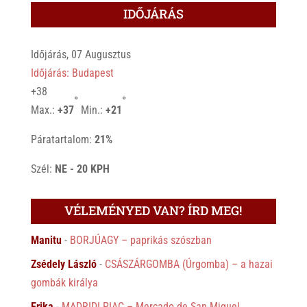
IDŐJÁRÁS
Időjárás, 07 Augusztus
Időjárás: Budapest
+
38
°
°
Max.:
+
37
Min.:
+
21
Páratartalom:
21%
Szél:
NE - 20 KPH
VÉLEMÉNYED VAN? ÍRD MEG!
Manitu
-
BORJÚAGY – paprikás szószban
Zsédely László
-
CSÁSZÁRGOMBA (Úrgomba) – a hazai
gombák királya
Erika
-
MADRIDI PIAC – Mercado de San Miguel