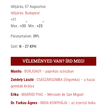
Időjárás, 07 Augusztus
Időjárás: Budapest
+
31
°
°
Max.:
+
33
Min.:
+
23
Páratartalom:
39%
Szél:
N - 27 KPH
VÉLEMÉNYED VAN? ÍRD MEG!
Manitu
-
BORJÚAGY – paprikás szószban
Zsédely László
-
CSÁSZÁRGOMBA (Úrgomba) – a hazai
gombák királya
Erika
-
MADRIDI PIAC – Mercado de San Miguel
Dr. Farkas Ágnes
-
INDIA KONYHÁJA – az ezerízű India