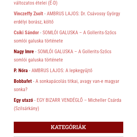
változatos ételei (É-D)
Vinczeffy Zsolt
-
AMBRUS LAJOS: Dr. Csávossy György
erdélyi borász, költő
Csíki Sándor
-
SOMLÓI GALUSKA – A Gollerits-Szőcs
somlói galuska története
Nagy Imre
-
SOMLÓI GALUSKA – A Gollerits-Szőcs
somlói galuska története
P. Nóra
-
AMBRUS LAJOS: A lepkegyűjtő
Bobbafet
-
A sonkapácolás titkai, avagy van-e magyar
sonka?
Egy utazó
-
EGY BIZARR VENDÉGLŐ – Micheller Csárda
(Szilsárkány)
KATEGÓRIÁK