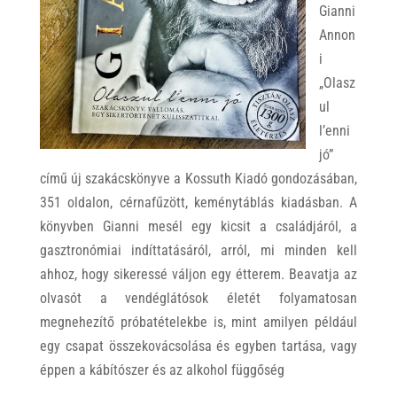
Gianni
Annon
i
„Olasz
ul
l’enni
jó”
című új szakácskönyve a Kossuth Kiadó gondozásában,
351 oldalon, cérnafűzött, keménytáblás kiadásban. A
könyvben Gianni mesél egy kicsit a családjáról, a
gasztronómiai indíttatásáról, arról, mi minden kell
ahhoz, hogy sikeressé váljon egy étterem. Beavatja az
olvasót a vendéglátósok életét folyamatosan
megnehezítő próbatételekbe is, mint amilyen például
egy csapat összekovácsolása és egyben tartása, vagy
éppen a kábítószer és az alkohol függőség