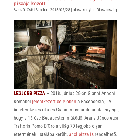
t
e
e
pizzája között!
Szerző:
s
Csíki Sándor
r
b
|
2018/06/28
|
olasz konyha
,
Olaszország
A
o
p
o
p
k
LEGJOBB PIZZA
– 2018. június 28-án Gianni Annoni
Rómából
jelentkezett be élőben
a Facebookra, . A
bejelentkezés oka és Gianni mondandójának lényege,
hogy a 16 éve Budapesten működő, Arany János utcai
Trattoria Pomo D’Oro a világ 70 legjobb olyan
éttermének listájába került,
ahol pizza is
rendelhető.