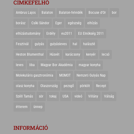
CIMKEFELHŐ
Ambrus Lajos
Balaton
Balaton-felvidék
Bocuse d'Or
bor
borász
Csíki Sándor
Eger
egészség
elhízás
elhízástudomány
Erdély
eu2011
EU Elnökség 2011
Fesztivál
gulyás
gulyásleves
hal
halászlé
Heston Blumenthal
Húsvét
karácsony
kenyér
lecsó
leves
liba
Magyar Bor Akadémia
magyar konyha
Molekuláris gasztronómia
MOMOT
Nemzeti Gulyás Nap
olasz konyha
Olaszország
pezsgő
pörkölt
Recept
Széll Tamás
sör
tokaj
USA
videó
Villány
Válság
étterem
ünnep
INFORMÁCIÓ