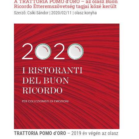
A TRATTORIA POMO d’ORO – az olasz Buon
Ricordo Étteremszövetség tagjai közé került
Szerző:
Csíki Sándor
|
2020/02/11
|
olasz konyha
TRATTORIA POMO d’ORO
– 2019 év végén az olasz