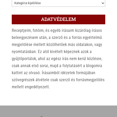
KATEGÓRIÁK
ADATVÉDELEM
Receptjeim, fotóim, és egyéb írásaim kizárólag írásos
beleegyezésem után, a szerző és a forrás egyértelmű
megjelölése mellett közölhetőek más oldalakon, vagy
nyomtatásban. Ez alól kivételt képeznek azok a
gyűjtőportálok, ahol az egész írás nem kerül közlésre,
csak annak első sorai, majd a folytatásért a blogomra
kattint az olvasó. Írásaimból idézetek formájában
szövegrészek átvétele csak szerző és forrásmegjelölés
mellett engedélyezett.