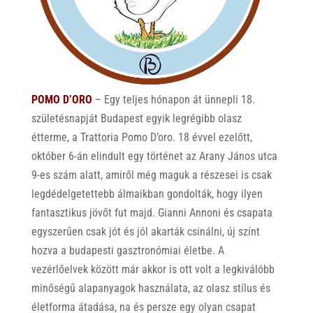
POMO D’ORO
– Egy teljes hónapon át ünnepli 18.
születésnapját Budapest egyik legrégibb olasz
étterme, a Trattoria Pomo D’oro. 18 évvel ezelőtt,
október 6-án elindult egy történet az Arany János utca
9-es szám alatt, amiről még maguk a részesei is csak
legdédelgetettebb álmaikban gondolták, hogy ilyen
fantasztikus jövőt fut majd. Gianni Annoni és csapata
egyszerűen csak jót és jól akarták csinálni, új színt
hozva a budapesti gasztronómiai életbe. A
vezérlőelvek között már akkor is ott volt a legkiválóbb
minőségű alapanyagok használata, az olasz stílus és
életforma átadása, na és persze egy olyan csapat