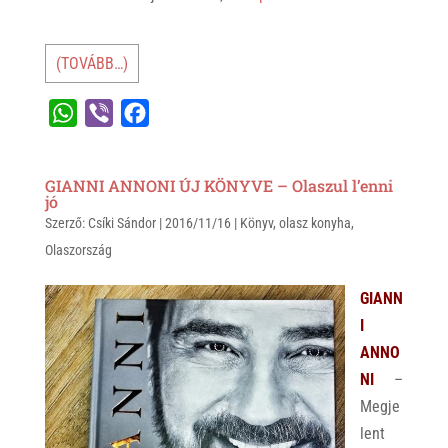
(TOVÁBB…)
W
V
F
h
i
a
a
b
c
GIANNI ANNONI ÚJ KÖNYVE – Olaszul l’enni
t
e
e
jó
Szerző:
s
Csíki Sándor
r
b
|
2016/11/16
|
Könyv
,
olasz konyha
,
Olaszország
A
o
p
o
GIANN
p
k
I
ANNO
NI
–
Megje
lent