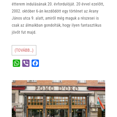
étterem indulásának 20. évfordulóját. 20 évvel ezelőtt,
2002. október 6-án kezdődött egy történet az Arany
János utca 9. alatt, amiről még maguk a részesei is
csak az álmaikban gondolták, hogy ilyen fantasztikus
jövőt fut majd.
(TOVÁBB…)
W
V
F
h
i
a
a
b
c
t
e
e
s
r
b
A
o
p
o
p
k