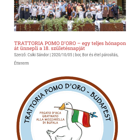
TRATTORIA POMO D’ORO – egy teljes hónapon
át ünnepli a 18. születésnapját
Szerző:
Csíki Sándor
|
2020/10/05
|
bor
,
Bor és étel párosítás
,
Éttererm