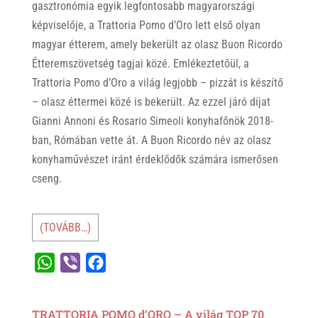
gasztronómia egyik legfontosabb magyarországi
képviselője, a Trattoria Pomo d’Oro lett első olyan
magyar étterem, amely bekerült az olasz Buon Ricordo
Étteremszövetség tagjai közé. Emlékeztetőül, a
Trattoria Pomo d’Oro a világ legjobb – pizzát is készítő
– olasz éttermei közé is bekerült. Az ezzel járó díjat
Gianni Annoni és Rosario Simeoli konyhafőnök 2018-
ban, Rómában vette át. A Buon Ricordo név az olasz
konyhaművészet iránt érdeklődők számára ismerősen
cseng.
(TOVÁBB…)
W
V
F
h
i
a
a
b
c
TRATTORIA POMO d’ORO – A világ TOP 70