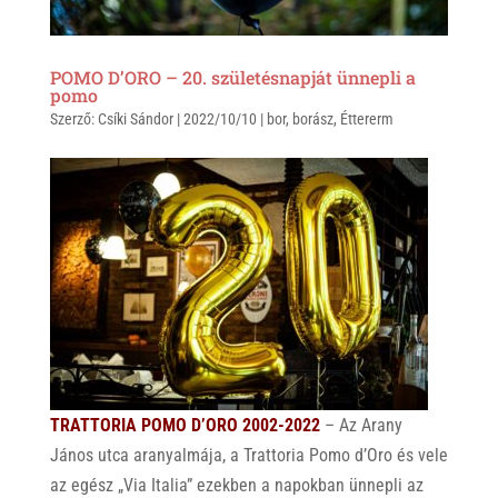
POMO D’ORO – 20. születésnapját ünnepli a
pomo
Szerző:
Csíki Sándor
|
2022/10/10
|
bor
,
borász
,
Éttererm
TRATTORIA POMO D’ORO 2002-2022
– Az Arany
János utca aranyalmája, a Trattoria Pomo d’Oro és vele
az egész „Via Italia” ezekben a napokban ünnepli az