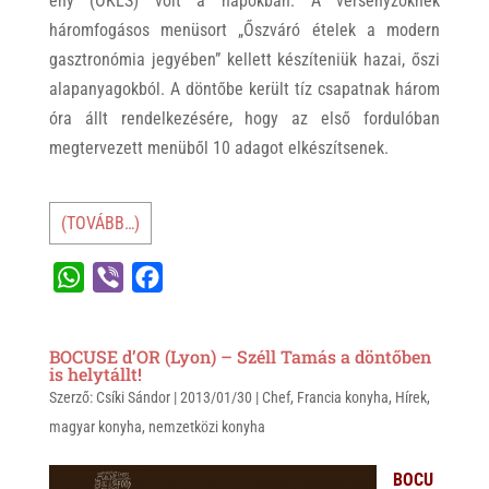
eny (OKÉS) volt a napokban. A versenyzőknek
háromfogásos menüsort „Őszváró ételek a modern
gasztronómia jegyében” kellett készíteniük hazai, őszi
alapanyagokból. A döntőbe került tíz csapatnak három
óra állt rendelkezésére, hogy az első fordulóban
megtervezett menüből 10 adagot elkészítsenek.
(TOVÁBB…)
W
V
F
h
i
a
a
b
c
BOCUSE d’OR (Lyon) – Széll Tamás a döntőben
t
e
e
is helytállt!
Szerző:
s
Csíki Sándor
r
b
|
2013/01/30
|
Chef
,
Francia konyha
,
Hírek
,
magyar konyha
,
nemzetközi konyha
A
o
p
o
BOCU