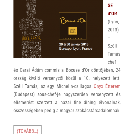
p
k
SE
d’OR
(Lyon,
2013)
–
Széll
Tamás
chef
és Garai Ádám commis a Bocuse d’Or döntőjében, 24
ország kiváló versenyzői közül a 10. helyezett lett.
Széll Tamás, az egy Michelin-csillagos
Onyx Étterem
(Budapest) sous-chef-je nagyszerűen versenyzett és
elismerést szerzett a hazai fine dining élvonalnak,
összességében pedig a magyar szakácstársadalomnak.
(TOVÁBB…)