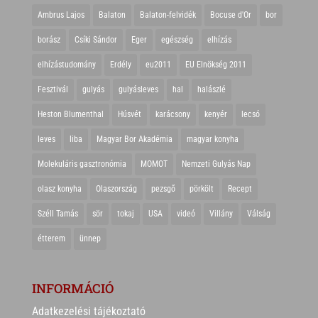
Ambrus Lajos
Balaton
Balaton-felvidék
Bocuse d'Or
bor
borász
Csíki Sándor
Eger
egészség
elhízás
elhízástudomány
Erdély
eu2011
EU Elnökség 2011
Fesztivál
gulyás
gulyásleves
hal
halászlé
Heston Blumenthal
Húsvét
karácsony
kenyér
lecsó
leves
liba
Magyar Bor Akadémia
magyar konyha
Molekuláris gasztronómia
MOMOT
Nemzeti Gulyás Nap
olasz konyha
Olaszország
pezsgő
pörkölt
Recept
Széll Tamás
sör
tokaj
USA
videó
Villány
Válság
étterem
ünnep
INFORMÁCIÓ
Adatkezelési tájékoztató