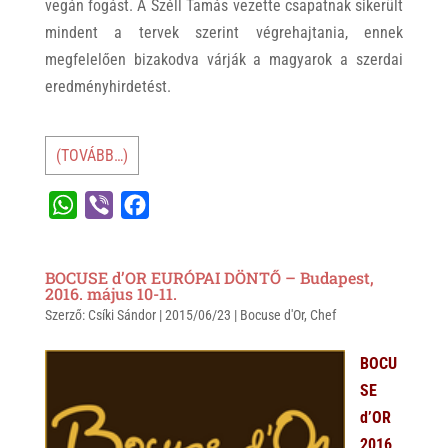
vegán fogást. A Széll Tamás vezette csapatnak sikerült
mindent a tervek szerint végrehajtania, ennek
megfelelően bizakodva várják a magyarok a szerdai
eredményhirdetést.
(TOVÁBB…)
W
V
F
h
i
a
a
b
c
BOCUSE d’OR EURÓPAI DÖNTŐ – Budapest,
t
e
e
2016. május 10-11.
Szerző:
s
Csíki Sándor
r
b
|
2015/06/23
|
Bocuse d'Or
,
Chef
A
o
BOCU
p
o
SE
p
k
d’OR
2016,