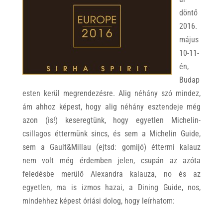
döntő
2016.
május
10-11-
én,
Budap
esten kerül megrendezésre. Alig néhány szó mindez,
ám ahhoz képest, hogy alig néhány esztendeje még
azon (is!) keseregtünk, hogy egyetlen Michelin-
csillagos éttermünk sincs, és sem a Michelin Guide,
sem a Gault&Millau (ejtsd: gomijó) éttermi kalauz
nem volt még érdemben jelen, csupán az azóta
feledésbe merülő Alexandra kalauza, no és az
egyetlen, ma is izmos hazai, a Dining Guide, nos,
mindehhez képest óriási dolog, hogy leírhatom: