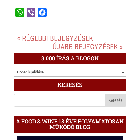
W
V
F
h
i
a
a
b
c
« RÉGEBBI BEJEGYZÉSEK
t
e
e
ÚJABB BEJEGYZÉSEK »
s
r
b
A
o
3.000 ÍRÁS A BLOGON
p
o
3.000
p
k
ÍRÁS
KERESÉS
A
BLOGON
A FOOD & WINE 18 ÉVE FOLYAMATOSAN
MŰKÖDŐ BLOG