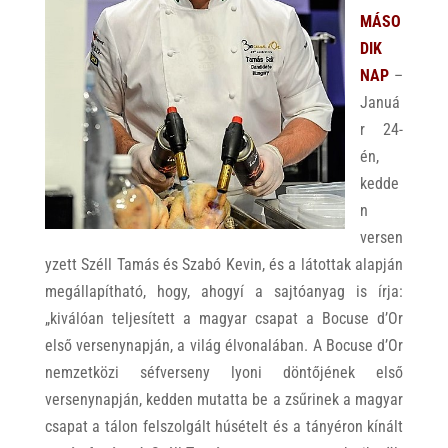
MÁSO
DIK
NAP
–
Januá
r 24-
én,
kedde
n
versen
yzett Széll Tamás és Szabó Kevin, és a látottak alapján
megállapítható, hogy, ahogyí a sajtóanyag is írja:
„kiválóan teljesített a magyar csapat a Bocuse d’Or
első versenynapján, a világ élvonalában. A Bocuse d’Or
nemzetközi séfverseny lyoni döntőjének első
versenynapján, kedden mutatta be a zsűrinek a magyar
csapat a tálon felszolgált húsételt és a tányéron kínált