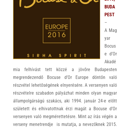
BUDA
PEST
–
A Mag
yar
Bocus
e d’Or
Akadé
mia felhívást tett közzé a jövőre Budapesten
megrendezendő Bocuse d’Or Europe döntőn való
részvétel lehetőségének elnyerésére. A versenyen való
részvételre szabadon pályázhat minden olyan magyar
állampolgárságú szakács, aki 1994. január 24-e előtt
született és elhivatottnak érzi magát a Bocuse d’Or
versenyen való megmérettetésre. Mint az írás végén a
verseny menetrendje is mutatja, a nevezőknek 2015.