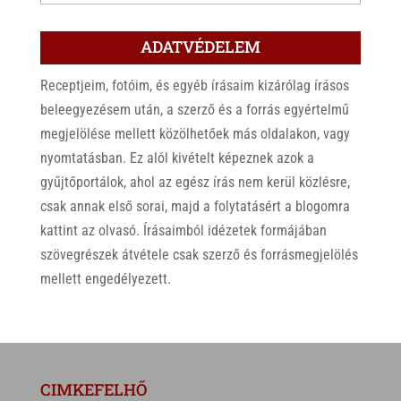
ADATVÉDELEM
Receptjeim, fotóim, és egyéb írásaim kizárólag írásos
beleegyezésem után, a szerző és a forrás egyértelmű
megjelölése mellett közölhetőek más oldalakon, vagy
nyomtatásban. Ez alól kivételt képeznek azok a
gyűjtőportálok, ahol az egész írás nem kerül közlésre,
csak annak első sorai, majd a folytatásért a blogomra
kattint az olvasó. Írásaimból idézetek formájában
szövegrészek átvétele csak szerző és forrásmegjelölés
mellett engedélyezett.
CIMKEFELHŐ