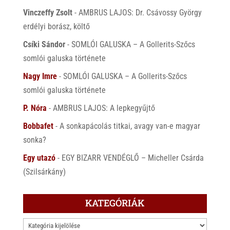
Vinczeffy Zsolt
-
AMBRUS LAJOS: Dr. Csávossy György
erdélyi borász, költő
Csíki Sándor
-
SOMLÓI GALUSKA – A Gollerits-Szőcs
somlói galuska története
Nagy Imre
-
SOMLÓI GALUSKA – A Gollerits-Szőcs
somlói galuska története
P. Nóra
-
AMBRUS LAJOS: A lepkegyűjtő
Bobbafet
-
A sonkapácolás titkai, avagy van-e magyar
sonka?
Egy utazó
-
EGY BIZARR VENDÉGLŐ – Micheller Csárda
(Szilsárkány)
KATEGÓRIÁK
KATEGÓRIÁK