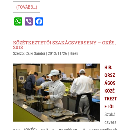
(TOVÁBB…)
W
V
F
h
i
a
a
b
c
KÖZÉTKEZTETŐI SZAKÁCSVERSENY – OKÉS,
t
e
e
2013
Szerző:
s
Csíki Sándor
r
b
|
2013/11/26
|
Hírek
A
o
HÍR:
p
o
ORSZ
p
k
ÁGOS
KÖZÉ
TKEZT
ETŐI
Szaká
csvers