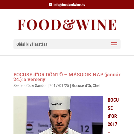
info@foodandwine.hu
Oldal kiválasztása
BOCUSE d”OR DÖNTŐ – MÁSODIK NAP (január
24.): a verseny
Szerző:
Csíki Sándor
|
2017/01/25
|
Bocuse d'Or
,
Chef
BOCU
SE
d’OR
2017
–