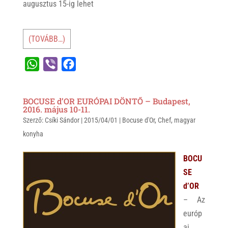
augusztus 15-ig lehet
(TOVÁBB…)
W
V
F
h
i
a
a
b
c
BOCUSE d’OR EURÓPAI DÖNTŐ – Budapest,
t
e
e
2016. május 10-11.
Szerző:
s
Csíki Sándor
r
b
|
2015/04/01
|
Bocuse d'Or
,
Chef
,
magyar
konyha
A
o
p
o
BOCU
p
k
SE
d’OR
– Az
európ
ai