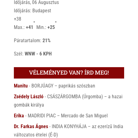
Időjárás, 06 Augusztus
Időjárás: Budapest
+
38
°
°
Max.:
+
41
Min.:
+
25
Páratartalom:
21%
Szél:
WNW - 6 KPH
VÉLEMÉNYED VAN? ÍRD MEG!
Manitu
-
BORJÚAGY – paprikás szószban
Zsédely László
-
CSÁSZÁRGOMBA (Úrgomba) – a hazai
gombák királya
Erika
-
MADRIDI PIAC – Mercado de San Miguel
Dr. Farkas Ágnes
-
INDIA KONYHÁJA – az ezerízű India
változatos ételei (É-D)