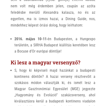
nem volt még érdemben jelen, csupán az azóta
feledésbe merülő Alexandra kalauza, no és az
egyetlen, ma is izmos hazai, a Dining Guide, nos,
mindehhez képest óriási dolog, hogy leírhatom:
2016. május 10-11
-én Budapesten, a Hungexpo
területén, a SIRHA Budapest kiállítás keretében lesz
a Bocuse d’Or európai döntője!
Ki lesz a magyar versenyző?
S, hogy ki képviseli majd hazánkat a budapesti
kontinens döntőn? A hazai verseny résztvevőit a
szokásos módon választják ki, és ismét lesz a
Magyar Gasztronómiai Egyesület (MGE) jegyezte
„Hagyomány és Evolúció” szakácsverseny, ahol
kiválasztásra kerül a budapesti kontinens viadalon