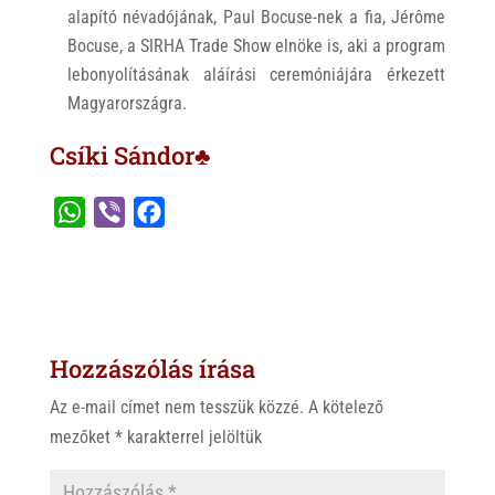
alapító névadójának, Paul Bocuse-nek a fia, Jérôme
Bocuse, a SIRHA Trade Show elnöke is, aki a program
lebonyolításának aláírási ceremóniájára érkezett
Magyarországra.
Csíki Sándor♣
W
V
F
h
i
a
a
b
c
t
e
e
s
r
b
Hozzászólás írása
A
o
p
o
Az e-mail címet nem tesszük közzé.
A kötelező
p
k
mezőket
*
karakterrel jelöltük