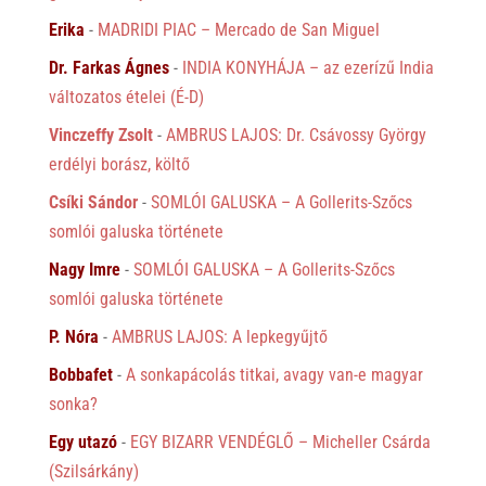
Erika
-
MADRIDI PIAC – Mercado de San Miguel
Dr. Farkas Ágnes
-
INDIA KONYHÁJA – az ezerízű India
változatos ételei (É-D)
Vinczeffy Zsolt
-
AMBRUS LAJOS: Dr. Csávossy György
erdélyi borász, költő
Csíki Sándor
-
SOMLÓI GALUSKA – A Gollerits-Szőcs
somlói galuska története
Nagy Imre
-
SOMLÓI GALUSKA – A Gollerits-Szőcs
somlói galuska története
P. Nóra
-
AMBRUS LAJOS: A lepkegyűjtő
Bobbafet
-
A sonkapácolás titkai, avagy van-e magyar
sonka?
Egy utazó
-
EGY BIZARR VENDÉGLŐ – Micheller Csárda
(Szilsárkány)