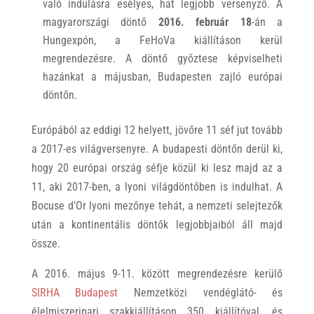
való indulásra esélyes, hat legjobb versenyző. A
magyarországi döntő
2016. február 18
-án a
Hungexpón, a FeHoVa kiállításon kerül
megrendezésre. A döntő győztese képviselheti
hazánkat a májusban, Budapesten zajló európai
döntőn.
Európából az eddigi 12 helyett, jövőre 11 séf jut tovább
a 2017-es világversenyre. A budapesti döntőn derül ki,
hogy 20 európai ország séfje közül ki lesz majd az a
11, aki 2017­-ben, a lyoni világdöntőben is indulhat. A
Bocuse d’Or lyoni mezőnye tehát, a nemzeti selejtezők
után a kontinentális döntők legjobbjaiból áll majd
össze.
A 2016. május 9-11. között megrendezésre kerülő
SIRHA Budapest
Nemzetközi vendéglátó­- és
élelmiszer­ipari szakkiállításon 350 kiállítóval, és