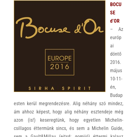
BOCU
SE
d’OR
– Az
európ
ai
döntő
2016.
május
10-11-
én,
Budap
esten kerül megrendezésre. Alig néhány szó mindez,
ám ahhoz képest, hogy alig néhány esztendeje még
azon (is!) keseregtünk, hogy egyetlen Michelin-
csillagos éttermünk sincs, és sem a Michelin Guide,
sem a Gault&Millau (ejtsd: gomijó) éttermi kalauz