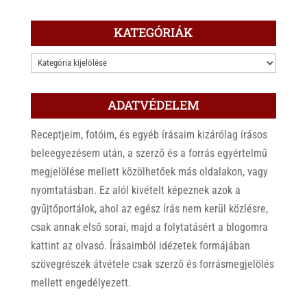
KATEGÓRIÁK
KATEGÓRIÁK
ADATVÉDELEM
Receptjeim, fotóim, és egyéb írásaim kizárólag írásos
beleegyezésem után, a szerző és a forrás egyértelmű
megjelölése mellett közölhetőek más oldalakon, vagy
nyomtatásban. Ez alól kivételt képeznek azok a
gyűjtőportálok, ahol az egész írás nem kerül közlésre,
csak annak első sorai, majd a folytatásért a blogomra
kattint az olvasó. Írásaimból idézetek formájában
szövegrészek átvétele csak szerző és forrásmegjelölés
mellett engedélyezett.