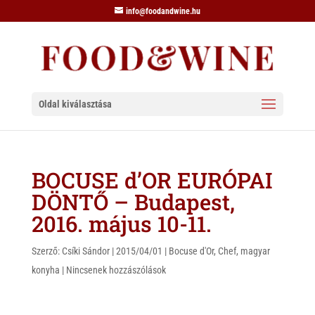
info@foodandwine.hu
Oldal kiválasztása
BOCUSE d’OR EURÓPAI
DÖNTŐ – Budapest,
2016. május 10-11.
Szerző:
Csíki Sándor
|
2015/04/01
|
Bocuse d'Or
,
Chef
,
magyar
konyha
|
Nincsenek hozzászólások