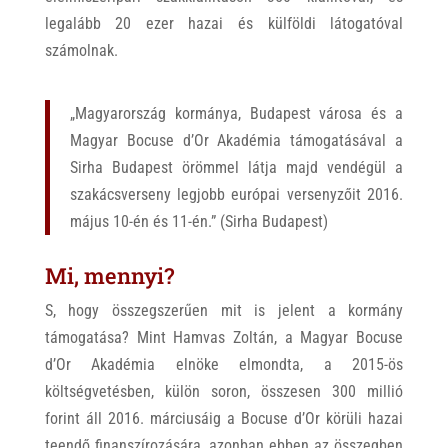
legalább 20 ezer hazai és külföldi látogatóval
számolnak.
„Magyarország kormánya, Budapest városa és a
Magyar Bocuse d’Or Akadémia támogatásával a
Sirha Budapest örömmel látja majd vendégül a
szakácsverseny legjobb európai versenyzőit 2016.
május 10-én és 11-én.” (Sirha Budapest)
Mi, mennyi?
S, hogy összegszerűen mit is jelent a kormány
támogatása? Mint Hamvas Zoltán, a Magyar Bocuse
d’Or Akadémia elnöke elmondta, a 2015-ös
költségvetésben, külön soron, összesen 300 millió
forint áll 2016. márciusáig a Bocuse d’Or körüli hazai
teendő finanszírozására, azonban ebben az összegben