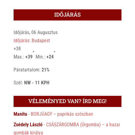
IDŐJÁRÁS
Időjárás, 06 Augusztus
Időjárás: Budapest
+
38
°
°
Max.:
+
39
Min.:
+
24
Páratartalom:
21%
Szél:
NW - 11 KPH
VÉLEMÉNYED VAN? ÍRD MEG!
Manitu
-
BORJÚAGY – paprikás szószban
Zsédely László
-
CSÁSZÁRGOMBA (Úrgomba) – a hazai
gombák királya