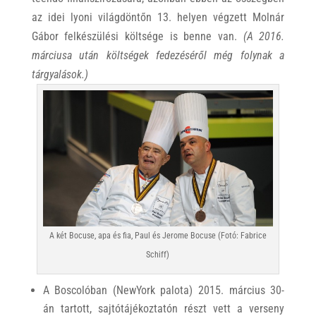
az idei lyoni világdöntőn 13. helyen végzett Molnár
Gábor felkészülési költsége is benne van.
(A 2016.
márciusa után költségek fedezéséről még folynak a
tárgyalások.)
A két Bocuse, apa és fia, Paul és Jerome Bocuse (Fotó: Fabrice
Schiff)
A Boscolóban (NewYork palota) 2015. március 30-
án tartott, sajtótájékoztatón részt vett a verseny