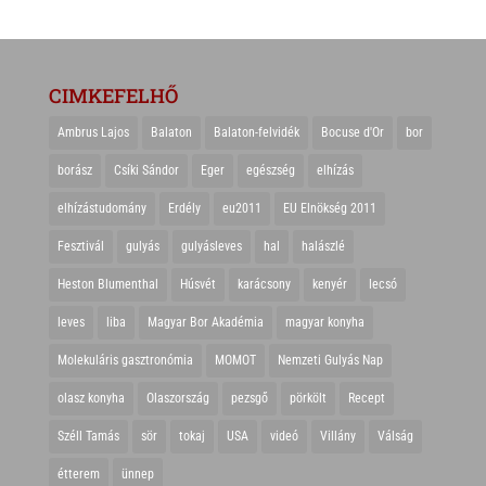
CIMKEFELHŐ
Ambrus Lajos
Balaton
Balaton-felvidék
Bocuse d'Or
bor
borász
Csíki Sándor
Eger
egészség
elhízás
elhízástudomány
Erdély
eu2011
EU Elnökség 2011
Fesztivál
gulyás
gulyásleves
hal
halászlé
Heston Blumenthal
Húsvét
karácsony
kenyér
lecsó
leves
liba
Magyar Bor Akadémia
magyar konyha
Molekuláris gasztronómia
MOMOT
Nemzeti Gulyás Nap
olasz konyha
Olaszország
pezsgő
pörkölt
Recept
Széll Tamás
sör
tokaj
USA
videó
Villány
Válság
étterem
ünnep