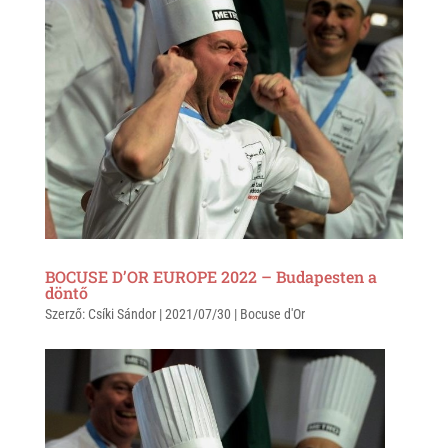
p
k
BOCUSE D’OR EUROPE 2022 – Budapesten a
döntő
Szerző:
Csíki Sándor
|
2021/07/30
|
Bocuse d'Or