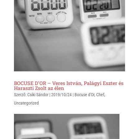
BOCUSE D’OR – Veres István, Palágyi Eszter és
Haraszti Zsolt az élen
Szerző:
Csíki Sándor
|
2019/10/24
|
Bocuse d'Or
,
Chef
,
Uncategorized