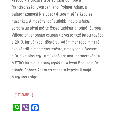
kezdődik a Bocuse d’Or európai döntője a
franciaországi Lyonban, ahol Pohner Ádám, a
balatonszemesi Kistücsök étterem séfje képviseli
hazánkat. A mezőny legfiatalabb indulója húsz
versenytársával mérte össze tudását a torinói Európa
Válogatón, ahonnan csupán tíz versenyző jutott tovább
a 2019. január végi döntőre. Ádám már több mint fél
éve készül a megmérettetésre, amelyben a Bocuse
d’Or hivatalos együttműködő szakmai partnereként a
METRO látja el alapanyagokkal. A lyoni Bocuse d’Or
döntőn Pohner Ádám és csapata képviseli majd
Magyarországot.
(TOVÁBB…)
W
V
F
h
i
a