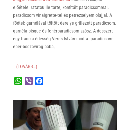
előétele: ratatouille tarte, konfitált paradicsommal,
paradicsom vinaigrette-tel és petrezselyem olajjal. A
főétel: garnélával töltött derelye grillezett paradicsom,
garnéla-bisque és fehérparadicsom szósz. A desszert
egy francia édesség Veres István-módra: paradicsom-
eper-bodzavirág baba,
(TOVÁBB…)
W
V
F
h
i
a
a
b
c
t
e
e
s
r
b
A
o
p
o