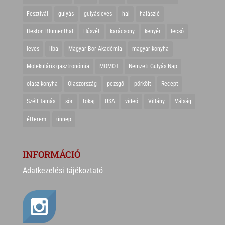
Fesztivál
gulyás
gulyásleves
hal
halászlé
Heston Blumenthal
Húsvét
karácsony
kenyér
lecsó
leves
liba
Magyar Bor Akadémia
magyar konyha
Molekuláris gasztronómia
MOMOT
Nemzeti Gulyás Nap
olasz konyha
Olaszország
pezsgő
pörkölt
Recept
Széll Tamás
sör
tokaj
USA
videó
Villány
Válság
étterem
ünnep
INFORMÁCIÓ
Adatkezelési tájékoztató