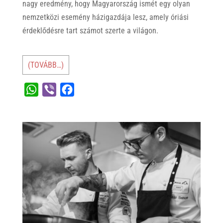
nagy eredmény, hogy Magyarország ismét egy olyan
nemzetközi esemény házigazdája lesz, amely óriási
érdeklődésre tart számot szerte a világon.
(TOVÁBB…)
W
V
F
h
i
a
a
b
c
t
e
e
s
r
b
A
o
p
o
p
k