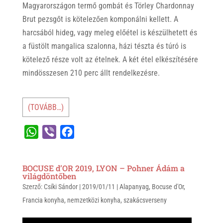
Magyarországon termő gombát és Törley Chardonnay
Brut pezsgőt is kötelezően komponálni kellett. A
harcsából hideg, vagy meleg előétel is készülhetett és
a füstölt mangalica szalonna, házi tészta és túró is
kötelező része volt az ételnek. A két étel elkészítésére
mindösszesen 210 perc állt rendelkezésre.
(TOVÁBB…)
W
V
F
h
i
a
a
b
c
BOCUSE d’OR 2019, LYON – Pohner Ádám a
t
e
e
világdöntőben
Szerző:
s
Csíki Sándor
r
b
|
2019/01/11
|
Alapanyag
,
Bocuse d'Or
,
Francia konyha
,
nemzetközi konyha
,
szakácsverseny
A
o
p
o