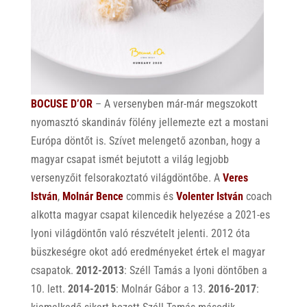
BOCUSE D’OR
– A versenyben már-már megszokott
nyomasztó skandináv fölény jellemezte ezt a mostani
Európa döntőt is. Szívet melengető azonban, hogy a
magyar csapat ismét bejutott a világ legjobb
versenyzőit felsorakoztató világdöntőbe. A
Veres
István
,
Molnár Bence
commis és
Volenter István
coach
alkotta magyar csapat kilencedik helyezése a 2021-es
lyoni világdöntőn való részvételt jelenti. 2012 óta
büszkeségre okot adó eredményeket értek el magyar
csapatok.
2012-2013
: Széll Tamás a lyoni döntőben a
10. lett.
2014-2015
: Molnár Gábor a 13.
2016-2017
: