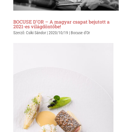
BOCUSE D’OR – A magyar csapat bejutott a
2021-es világdöntőbe!
Szerző:
Csíki Sándor
|
2020/10/19
|
Bocuse d'Or