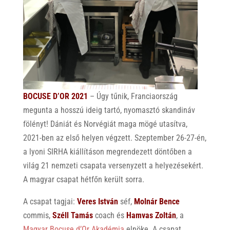
BOCUSE D’OR 2021
– Úgy tűnik, Franciaország
megunta a hosszú ideig tartó, nyomasztó skandináv
fölényt! Dániát és Norvégiát maga mögé utasítva,
2021-ben az első helyen végzett. Szeptember 26-27-én,
a lyoni SIRHA kiállításon megrendezett döntőben a
világ 21 nemzeti csapata versenyzett a helyezésekért.
A magyar csapat hétfőn került sorra.
A csapat tagjai:
Veres István
séf,
Molnár Bence
commis,
Széll Tamás
coach és
Hamvas Zoltán
, a
Magyar Bocuse d’Or Akadémia
elnöke. A csapat