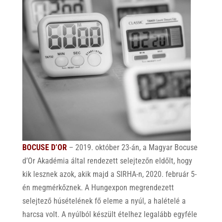
BOCUSE D’OR
– 2019. október 23-án, a Magyar Bocuse
d’Or Akadémia által rendezett selejtezőn eldőlt, hogy
kik lesznek azok, akik majd a SIRHA-n, 2020. február 5-
én megmérkőznek.
A Hungexpon megrendezett
selejtező húsételének fő eleme a nyúl, a halételé a
harcsa volt. A nyúlból készült ételhez legalább egyféle