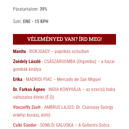
Páratartalom:
39%
Szél:
ENE - 15 KPH
VÉLEMÉNYED VAN? ÍRD MEG!
Manitu
-
BORJÚAGY – paprikás szószban
Zsédely László
-
CSÁSZÁRGOMBA (Úrgomba) – a hazai
gombák királya
Erika
-
MADRIDI PIAC – Mercado de San Miguel
Dr. Farkas Ágnes
-
INDIA KONYHÁJA – az ezerízű India
változatos ételei (É-D)
Vinczeffy Zsolt
-
AMBRUS LAJOS: Dr. Csávossy György
erdélyi borász, költő
Csíki Sándor
-
SOMLÓI GALUSKA – A Gollerits-Szőcs