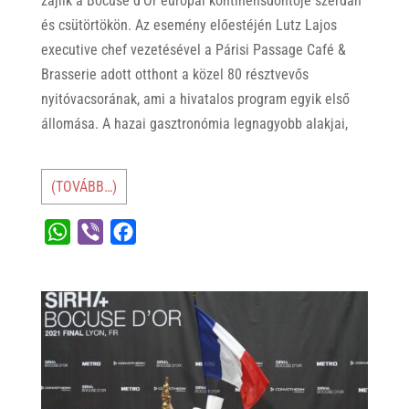
zajlik a Bocuse d’Or európai kontinensdöntője szerdán
és csütörtökön. Az esemény előestéjén Lutz Lajos
executive chef vezetésével a Párisi Passage Café &
Brasserie adott otthont a közel 80 résztvevős
nyitóvacsorának, ami a hivatalos program egyik első
állomása. A hazai gasztronómia legnagyobb alakjai,
(TOVÁBB…)
W
V
F
h
i
a
a
b
c
t
e
e
s
r
b
A
o
p
o