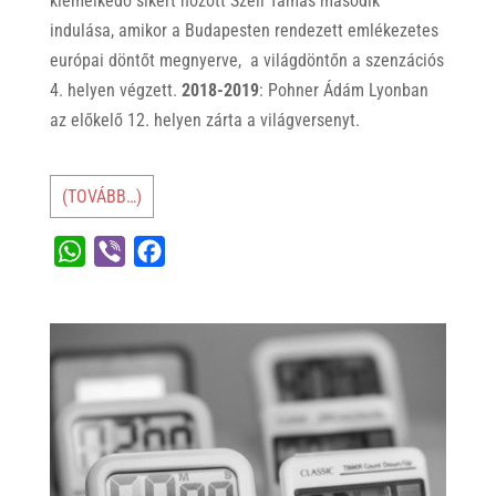
kiemelkedő sikert hozott Széll Tamás második
indulása, amikor a Budapesten rendezett emlékezetes
európai döntőt megnyerve, a világdöntőn a szenzációs
4. helyen végzett.
2018-2019
: Pohner Ádám Lyonban
az előkelő 12. helyen zárta a világversenyt.
(TOVÁBB…)
W
V
F
h
i
a
a
b
c
t
e
e
s
r
b
A
o
p
o
p
k