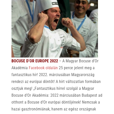
BOCUSE D’OR EUROPE 2022
– A Magyar Bocuse d’Or
Akadémia
Facebook oldalán
25 perce jelent meg a
fantasztikus hír! 2022. márciusában Magyarország
rendezi az európai döntőt! A hírt változatlan formában
osztjuk meg! „Fantasztikus hírrel szolgál a Magyar
Bocuse d’Or Akadémia: 2022 márciusában Budapest ad
otthont a Bocuse d’Or európai döntőjének! Nemcsak a
hazai gasztronómiának, hanem az egész országnak