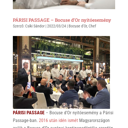
PÁRISI PASSAGE – Bocuse d’Or nyitóesemény
Szerző:
Csíki Sándor
|
2022/03/24
|
Bocuse d'Or
,
Chef
PÁRISI PASSAGE
– Bocuse d’Or nyitóesemény a Párisi
Passage-ban.
2016 után idén ismét
Magyarországon