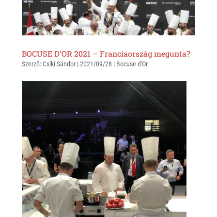
p
k
BOCUSE D’OR 2021 – Franciaország megunta?
Szerző:
Csíki Sándor
|
2021/09/28
|
Bocuse d'Or