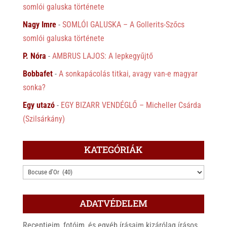
somlói galuska története
Nagy Imre
-
SOMLÓI GALUSKA – A Gollerits-Szőcs
somlói galuska története
P. Nóra
-
AMBRUS LAJOS: A lepkegyűjtő
Bobbafet
-
A sonkapácolás titkai, avagy van-e magyar
sonka?
Egy utazó
-
EGY BIZARR VENDÉGLŐ – Micheller Csárda
(Szilsárkány)
KATEGÓRIÁK
KATEGÓRIÁK
ADATVÉDELEM
Receptjeim, fotóim, és egyéb írásaim kizárólag írásos