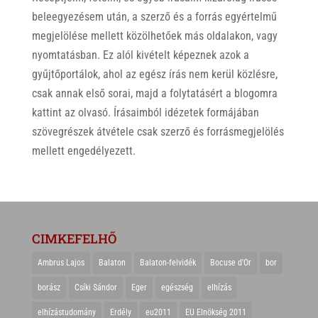
beleegyezésem után, a szerző és a forrás egyértelmű
megjelölése mellett közölhetőek más oldalakon, vagy
nyomtatásban. Ez alól kivételt képeznek azok a
gyűjtőportálok, ahol az egész írás nem kerül közlésre,
csak annak első sorai, majd a folytatásért a blogomra
kattint az olvasó. Írásaimból idézetek formájában
szövegrészek átvétele csak szerző és forrásmegjelölés
mellett engedélyezett.
CIMKEFELHŐ
Ambrus Lajos
Balaton
Balaton-felvidék
Bocuse d'Or
bor
borász
Csíki Sándor
Eger
egészség
elhízás
elhízástudomány
Erdély
eu2011
EU Elnökség 2011