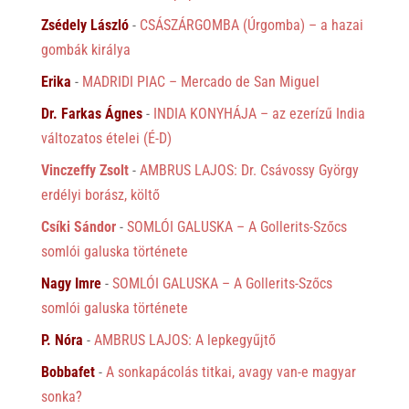
Zsédely László
-
CSÁSZÁRGOMBA (Úrgomba) – a hazai
gombák királya
Erika
-
MADRIDI PIAC – Mercado de San Miguel
Dr. Farkas Ágnes
-
INDIA KONYHÁJA – az ezerízű India
változatos ételei (É-D)
Vinczeffy Zsolt
-
AMBRUS LAJOS: Dr. Csávossy György
erdélyi borász, költő
Csíki Sándor
-
SOMLÓI GALUSKA – A Gollerits-Szőcs
somlói galuska története
Nagy Imre
-
SOMLÓI GALUSKA – A Gollerits-Szőcs
somlói galuska története
P. Nóra
-
AMBRUS LAJOS: A lepkegyűjtő
Bobbafet
-
A sonkapácolás titkai, avagy van-e magyar
sonka?