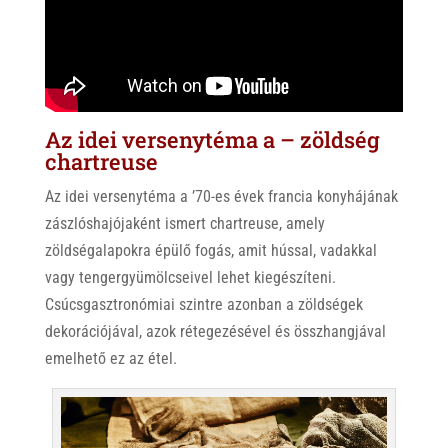
Az idei versenytéma a – zöldség
chartreuse
Az idei versenytéma a ’70-es évek francia konyhájának
zászlóshajójaként ismert chartreuse, amely
zöldségalapokra épülő fogás, amit hússal, vadakkal
vagy tengergyümölcseivel lehet kiegészíteni.
Csúcsgasztronómiai szintre azonban a zöldségek
dekorációjával, azok rétegezésével és összhangjával
emelhető ez az étel.