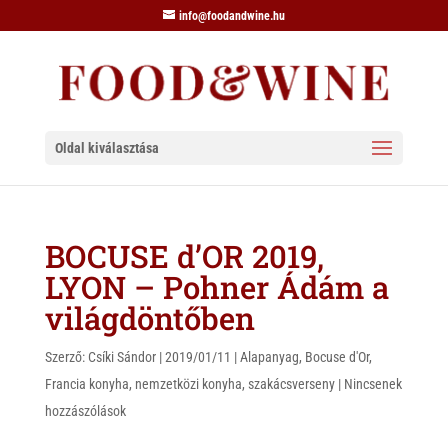
info@foodandwine.hu
Oldal kiválasztása
BOCUSE d’OR 2019,
LYON – Pohner Ádám a
világdöntőben
Szerző:
Csíki Sándor
|
2019/01/11
|
Alapanyag
,
Bocuse d'Or
,
Francia konyha
,
nemzetközi konyha
,
szakácsverseny
|
Nincsenek
hozzászólások