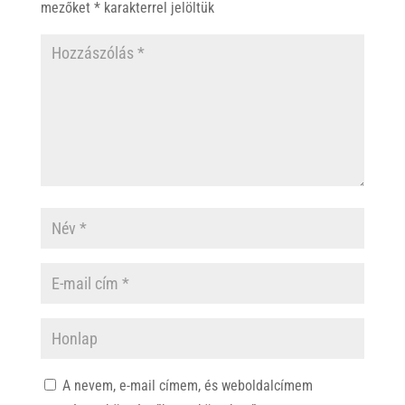
p
k
mezőket
*
karakterrel jelöltük
A nevem, e-mail címem, és weboldalcímem