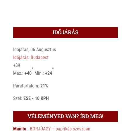
IDŐJÁRÁS
Időjárás, 06 Augusztus
Időjárás: Budapest
+
39
°
°
Max.:
+
40
Min.:
+
24
Páratartalom:
21%
Szél:
ESE - 10 KPH
VÉLEMÉNYED VAN? ÍRD MEG!
Manitu
-
BORJÚAGY – paprikás szószban