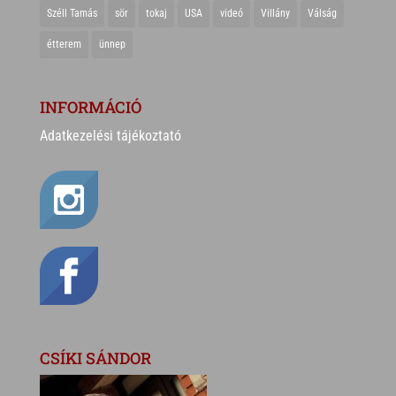
Széll Tamás
sör
tokaj
USA
videó
Villány
Válság
étterem
ünnep
INFORMÁCIÓ
Adatkezelési tájékoztató
CSÍKI SÁNDOR