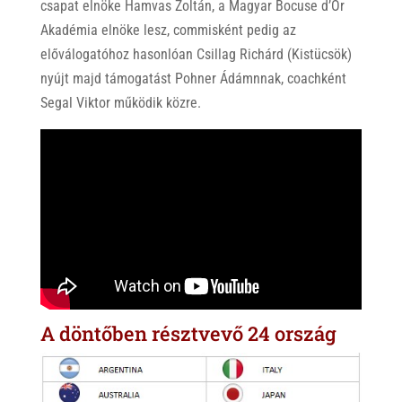
csapat elnöke Hamvas Zoltán, a Magyar Bocuse d’Or
Akadémia elnöke lesz, commisként pedig az
előválogatóhoz hasonlóan Csillag Richárd (Kistücsök)
nyújt majd támogatást Pohner Ádámnnak, coachként
Segal Viktor működik közre.
A döntőben résztvevő 24 ország