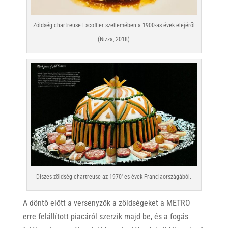
Zöldség chartreuse Escoffier szellemében a 1900-as évek elejéről
(Nizza, 2018)
Díszes zöldség chartreuse az 1970′-es évek Franciaországából.
A döntő előtt a versenyzők a zöldségeket a METRO
erre felállított piacáról szerzik majd be, és a fogás