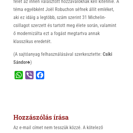
felét az innen választott hozzávalóknak kell kitennie. A
téma egyébként Joël Robuchon séfnek állít emléket,
aki ez idáig a legtöbb, szám szerint 31 Michelin-
csillagot szerzett és tartott meg élete során, valamint
ő modernizálta ezt a fogást megtartva annak
klasszikus eredetét.
(A sajtóanyag felhasználásával szerkesztette:
Csíki
Sándor♣
)
W
V
F
h
i
a
a
b
c
t
e
e
s
r
b
Hozzászólás írása
A
o
p
o
Az e-mail címet nem tesszük közzé.
A kötelező