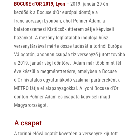
BOCUSE d’OR 2019, Lyon
– 2019. január 29-én
kezdődik a Bocuse d’Or európai döntője a
franciaországi Lyonban, ahol Pohner Ádám, a
balatonszemesi Kistücsök étterem séfje képviseli
hazánkat. A mezőny legfiatalabb indulója húsz
versenytársával mérte össze tudását a torinói Európa
Válogatón, ahonnan csupán tíz versenyző jutott tovább
a 2019. január végi döntőre. Ádám már több mint fél
éve készül a megmérettetésre, amelyben a Bocuse
d’Or hivatalos együttműködő szakmai partnereként a
METRO látja el alapanyagokkal. A lyoni Bocuse d’Or
döntőn Pohner Ádám és csapata képviseli majd
Magyarországot.
A csapat
A torinói előválogatót követően a versenyre kijutott