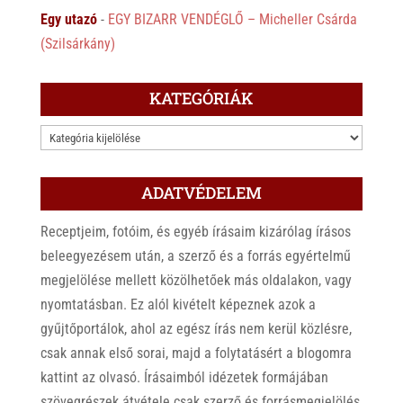
Egy utazó
-
EGY BIZARR VENDÉGLŐ – Micheller Csárda
(Szilsárkány)
KATEGÓRIÁK
KATEGÓRIÁK
ADATVÉDELEM
Receptjeim, fotóim, és egyéb írásaim kizárólag írásos
beleegyezésem után, a szerző és a forrás egyértelmű
megjelölése mellett közölhetőek más oldalakon, vagy
nyomtatásban. Ez alól kivételt képeznek azok a
gyűjtőportálok, ahol az egész írás nem kerül közlésre,
csak annak első sorai, majd a folytatásért a blogomra
kattint az olvasó. Írásaimból idézetek formájában
szövegrészek átvétele csak szerző és forrásmegjelölés