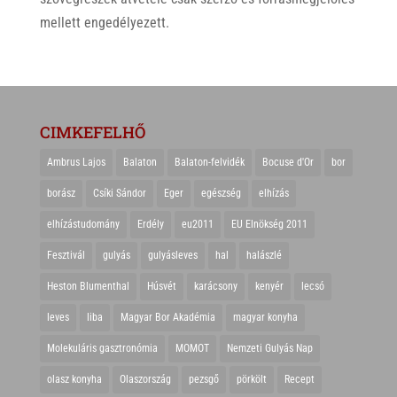
mellett engedélyezett.
CIMKEFELHŐ
Ambrus Lajos
Balaton
Balaton-felvidék
Bocuse d'Or
bor
borász
Csíki Sándor
Eger
egészség
elhízás
elhízástudomány
Erdély
eu2011
EU Elnökség 2011
Fesztivál
gulyás
gulyásleves
hal
halászlé
Heston Blumenthal
Húsvét
karácsony
kenyér
lecsó
leves
liba
Magyar Bor Akadémia
magyar konyha
Molekuláris gasztronómia
MOMOT
Nemzeti Gulyás Nap
olasz konyha
Olaszország
pezsgő
pörkölt
Recept