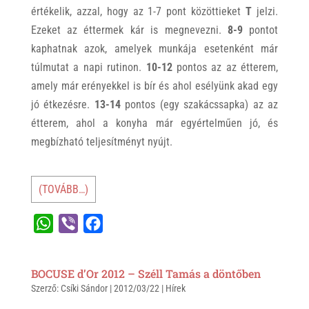
értékelik, azzal, hogy az 1-7 pont közöttieket
T
jelzi.
Ezeket az éttermek kár is megnevezni.
8-9
pontot
kaphatnak azok, amelyek munkája esetenként már
túlmutat a napi rutinon.
10-12
pontos az az étterem,
amely már erényekkel is bír és ahol esélyünk akad egy
jó étkezésre.
13-14
pontos (egy szakácssapka) az az
étterem, ahol a konyha már egyértelműen jó, és
megbízható teljesítményt nyújt.
(TOVÁBB…)
W
V
F
h
i
a
a
b
c
BOCUSE d’Or 2012 – Széll Tamás a döntőben
t
e
e
Szerző:
Csíki Sándor
|
2012/03/22
|
Hírek
s
r
b