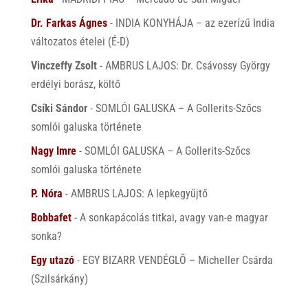
Dr. Farkas Ágnes
-
INDIA KONYHÁJA – az ezerízű India
változatos ételei (É-D)
Vinczeffy Zsolt
-
AMBRUS LAJOS: Dr. Csávossy György
erdélyi borász, költő
Csíki Sándor
-
SOMLÓI GALUSKA – A Gollerits-Szőcs
somlói galuska története
Nagy Imre
-
SOMLÓI GALUSKA – A Gollerits-Szőcs
somlói galuska története
P. Nóra
-
AMBRUS LAJOS: A lepkegyűjtő
Bobbafet
-
A sonkapácolás titkai, avagy van-e magyar
sonka?
Egy utazó
-
EGY BIZARR VENDÉGLŐ – Micheller Csárda
(Szilsárkány)