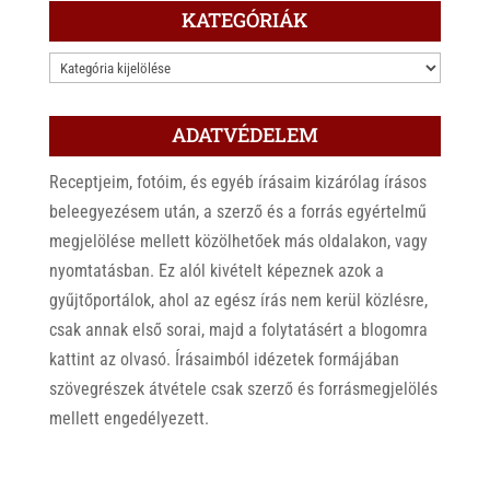
KATEGÓRIÁK
KATEGÓRIÁK
ADATVÉDELEM
Receptjeim, fotóim, és egyéb írásaim kizárólag írásos
beleegyezésem után, a szerző és a forrás egyértelmű
megjelölése mellett közölhetőek más oldalakon, vagy
nyomtatásban. Ez alól kivételt képeznek azok a
gyűjtőportálok, ahol az egész írás nem kerül közlésre,
csak annak első sorai, majd a folytatásért a blogomra
kattint az olvasó. Írásaimból idézetek formájában
szövegrészek átvétele csak szerző és forrásmegjelölés
mellett engedélyezett.