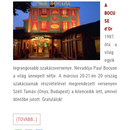
A
o
A
p
o
BOCU
p
k
SE
d’Or
1987.
óta a
világ
egyik
legrangosabb szakácsversenye. Névadója Paul Bocuse
a világ ünnepelt séfje. A március 20-21-én 20 ország
szakácsainak részvételével megrendezett versenyen
Széll Tamás (Onyx, Budapest) a kilencedik lett, amivel
döntőbe jutott. Gratulálok!
(TOVÁBB…)