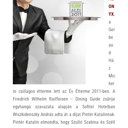
p
o
ON
p
k
YX
,
a
Ger
be
au
d
Há
z
Mic
hel
in csillagos étterme lett az Év Étterme 2011-ben. A
Friedrich Wilhelm Raiffeisen – Dining Guide zsűrije
egyhangú szavazata alapján a Sofitel Hotelban
Wiszkidenszky András adta át a díjat Pintér Katalinnak.
Pintér Katalin elmondta, hogy Szulló Szabina és Széll