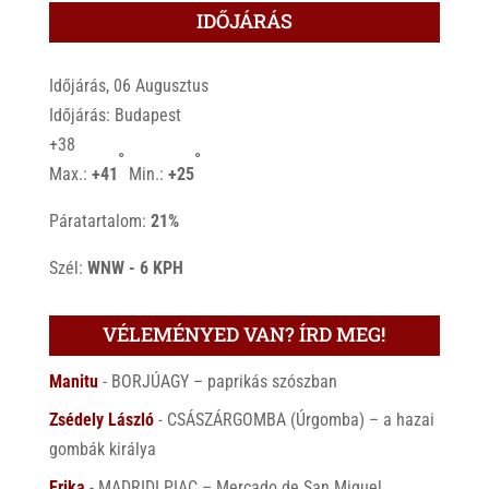
IDŐJÁRÁS
Időjárás, 06 Augusztus
Időjárás: Budapest
+
38
°
°
Max.:
+
41
Min.:
+
25
Páratartalom:
21%
Szél:
WNW - 6 KPH
VÉLEMÉNYED VAN? ÍRD MEG!
Manitu
-
BORJÚAGY – paprikás szószban
Zsédely László
-
CSÁSZÁRGOMBA (Úrgomba) – a hazai
gombák királya
Erika
-
MADRIDI PIAC – Mercado de San Miguel