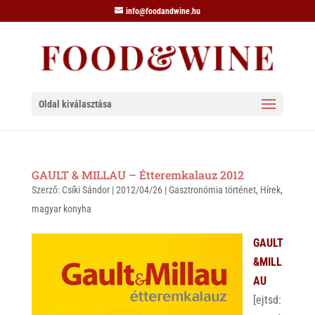
info@foodandwine.hu
Oldal kiválasztása
GAULT & MILLAU – Étteremkalauz 2012
Szerző:
Csíki Sándor
|
2012/04/26
|
Gasztronómia történet
,
Hírek
,
magyar konyha
GAULT
&MILL
AU
[ejtsd: