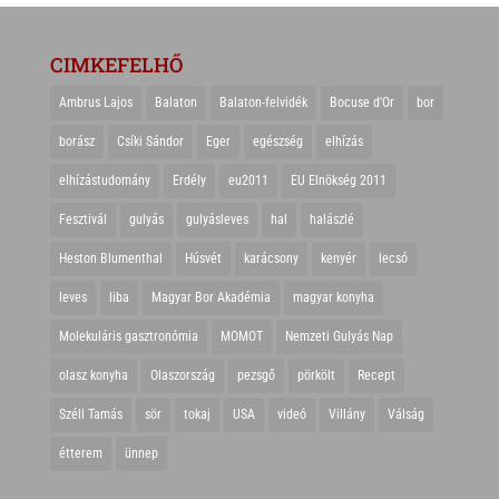
CIMKEFELHŐ
Ambrus Lajos
Balaton
Balaton-felvidék
Bocuse d'Or
bor
borász
Csíki Sándor
Eger
egészség
elhízás
elhízástudomány
Erdély
eu2011
EU Elnökség 2011
Fesztivál
gulyás
gulyásleves
hal
halászlé
Heston Blumenthal
Húsvét
karácsony
kenyér
lecsó
leves
liba
Magyar Bor Akadémia
magyar konyha
Molekuláris gasztronómia
MOMOT
Nemzeti Gulyás Nap
olasz konyha
Olaszország
pezsgő
pörkölt
Recept
Széll Tamás
sör
tokaj
USA
videó
Villány
Válság
étterem
ünnep