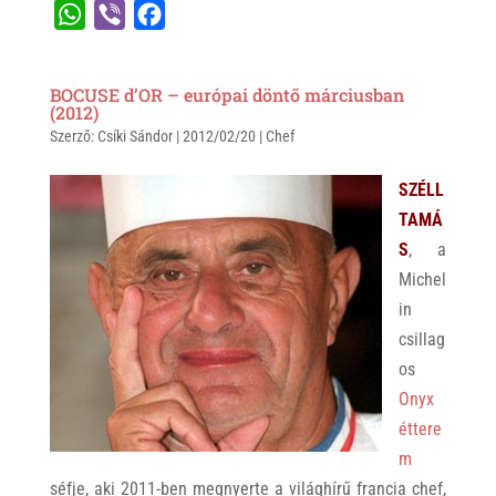
W
V
F
h
i
a
a
b
c
BOCUSE d’OR – európai döntő márciusban
t
e
e
(2012)
Szerző:
s
Csíki Sándor
r
b
|
2012/02/20
|
Chef
A
o
SZÉLL
p
o
TAMÁ
p
k
S
, a
Michel
in
csillag
os
Onyx
éttere
m
séfje, aki 2011-ben megnyerte a világhírű francia chef,