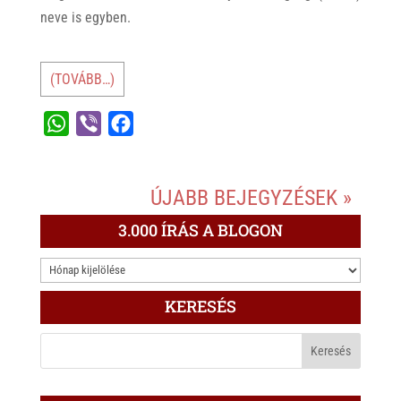
neve is egyben.
(TOVÁBB…)
W
V
F
h
i
a
a
b
c
ÚJABB BEJEGYZÉSEK »
t
e
e
s
r
b
3.000 ÍRÁS A BLOGON
A
o
3.000
p
o
ÍRÁS
p
k
KERESÉS
A
BLOGON