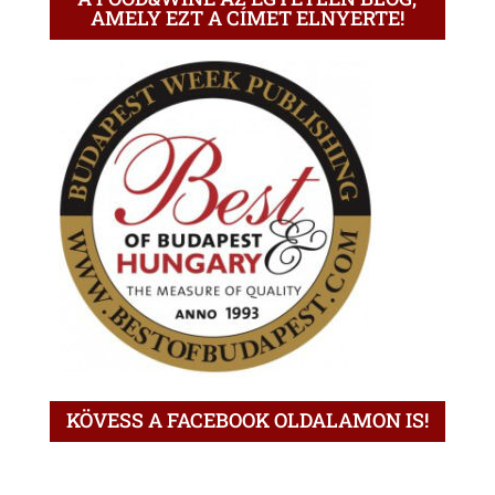
AMELY EZT A CÍMET ELNYERTE!
KÖVESS A FACEBOOK OLDALAMON IS!