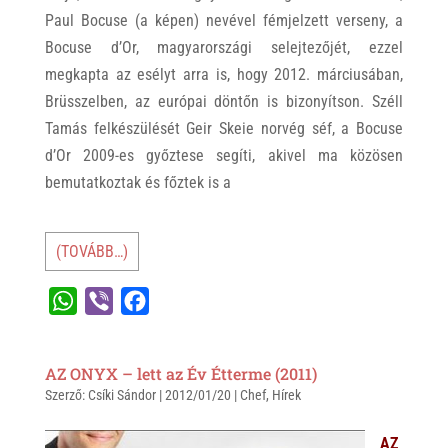
Paul Bocuse (a képen) nevével fémjelzett verseny, a
Bocuse d’Or, magyarországi selejtezőjét, ezzel
megkapta az esélyt arra is, hogy 2012. márciusában,
Brüsszelben, az európai döntőn is bizonyítson. Széll
Tamás felkészülését Geir Skeie norvég séf, a Bocuse
d’Or 2009-es győztese segíti, akivel ma közösen
bemutatkoztak és főztek is a
(TOVÁBB…)
W
V
F
h
i
a
a
b
c
AZ ONYX – lett az Év Étterme (2011)
t
e
e
Szerző:
Csíki Sándor
|
2012/01/20
|
Chef
,
Hírek
s
r
b
A
o
AZ