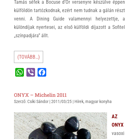
Tamás séfek a Bocuse d’Or versenyre készülve éppen
külföldön tartózkodnak, ezért nem tudnak a gálán részt
venni. A Dining Guide valamennyi helyezettje, a
különdíjak nyertesei, az első külföldi díjazott a Sofitel
„színpadjára” állt.
(TOVÁBB…)
W
V
F
h
i
a
a
b
c
ONYX – Michelin 2011
t
e
e
Szerző:
Csíki Sándor
|
2011/03/25
|
Hírek
,
magyar konyha
s
r
b
A
o
AZ
p
o
ONYX
p
k
vasoxi