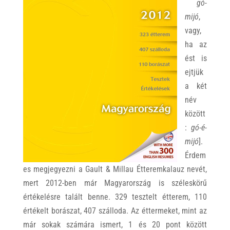
gó-
mijó
,
vagy,
ha az
ést is
ejtjük
a két
név
között
:
gó-é-
mijó
].
Érdem
es megjegyezni a Gault & Millau Étteremkalauz nevét,
mert 2012-ben már Magyarország is széleskörű
értékelésre talált benne. 329 tesztelt étterem, 110
értékelt borászat, 407 szálloda. Az éttermeket, mint az
már sokak számára ismert, 1 és 20 pont között