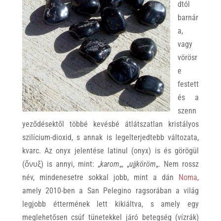
dtól
barnár
a,
vagy
vörösr
e
festett
és a
szenn
yeződésektől többé kevésbé átlátszatlan kristályos
szilícium-dioxid, s annak is legelterjedtebb változata,
kvarc. Az onyx jelentése latinul (onyx) is és görögül
(ὄνυξ) is annyi, mint: „
karom
„, „
ujjköröm
„. Nem rossz
név, mindenesetre sokkal jobb, mint a dán
Noma
,
amely 2010-ben a San Pelegino ragsorában a világ
legjobb éttermének lett kikiáltva, s amely egy
meglehetősen csúf tünetekkel járó betegség (vízrák)