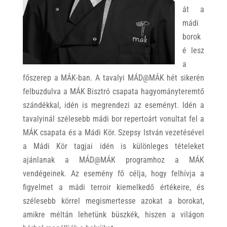
át a
mádi
borok
é lesz
a
főszerep a MÁK-ban. A tavalyi MÁD@MÁK hét sikerén
felbuzdulva a MÁK Bisztró csapata hagyományteremtő
szándékkal, idén is megrendezi az eseményt. Idén a
tavalyinál szélesebb mádi bor repertoárt vonultat fel a
MÁK csapata és a Mádi Kör. Szepsy István vezetésével
a Mádi Kör tagjai idén is különleges tételeket
ajánlanak a MÁD@MÁK programhoz a MÁK
vendégeinek. Az esemény fő célja, hogy felhívja a
figyelmet a mádi terroir kiemelkedő értékeire, és
szélesebb körrel megismertesse azokat a borokat,
amikre méltán lehetünk büszkék, hiszen a világon