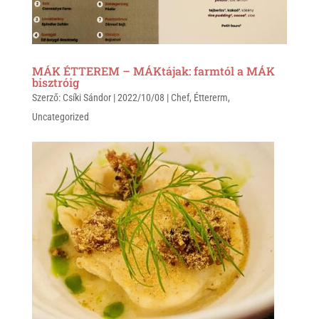
MÁK ÉTTEREM – MÁKtájak: farmtól a MÁK
bisztróig
Szerző:
Csíki Sándor
|
2022/10/08
|
Chef
,
Éttererm
,
Uncategorized