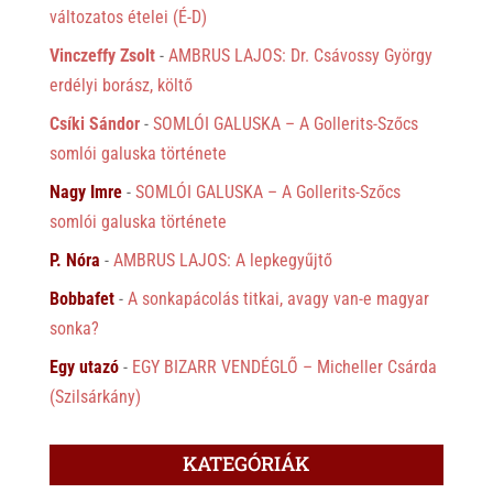
változatos ételei (É-D)
Vinczeffy Zsolt
-
AMBRUS LAJOS: Dr. Csávossy György
erdélyi borász, költő
Csíki Sándor
-
SOMLÓI GALUSKA – A Gollerits-Szőcs
somlói galuska története
Nagy Imre
-
SOMLÓI GALUSKA – A Gollerits-Szőcs
somlói galuska története
P. Nóra
-
AMBRUS LAJOS: A lepkegyűjtő
Bobbafet
-
A sonkapácolás titkai, avagy van-e magyar
sonka?
Egy utazó
-
EGY BIZARR VENDÉGLŐ – Micheller Csárda
(Szilsárkány)
KATEGÓRIÁK