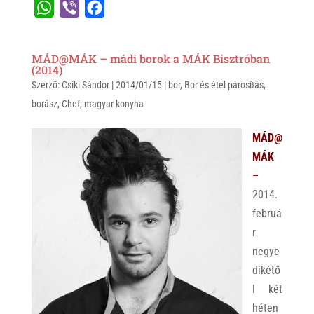
W
V
F
h
i
a
a
b
c
MÁD@MÁK – mádi borok a MÁK Bisztróban
t
e
e
(2014)
Szerző:
s
Csíki Sándor
r
b
|
2014/01/15
|
bor
,
Bor és étel párosítás
,
borász
,
Chef
,
magyar konyha
A
o
p
o
MÁD@
p
k
MÁK
–
2014.
februá
r
negye
dikétő
l két
héten