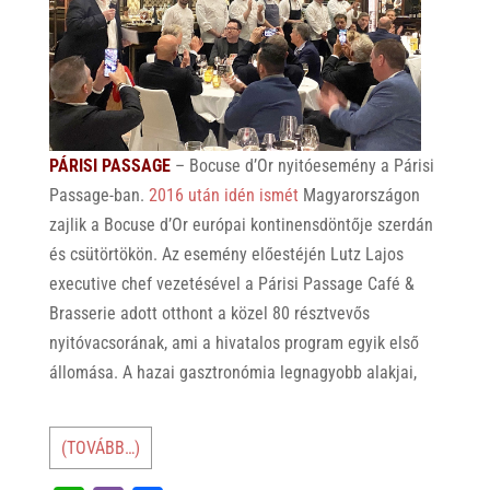
PÁRISI PASSAGE
– Bocuse d’Or nyitóesemény a Párisi
Passage-ban.
2016 után idén ismét
Magyarországon
zajlik a Bocuse d’Or európai kontinensdöntője szerdán
és csütörtökön. Az esemény előestéjén Lutz Lajos
executive chef vezetésével a Párisi Passage Café &
Brasserie adott otthont a közel 80 résztvevős
nyitóvacsorának, ami a hivatalos program egyik első
állomása. A hazai gasztronómia legnagyobb alakjai,
(TOVÁBB…)