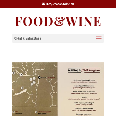
info@foodandwine.hu
Oldal kiválasztása