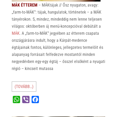
MÁK ÉTTEREM
– MÁKtájak // Ősz nyugaton, avagy:
„farm-to-MÁK”: tájak, hangulatok, történetek – a MÁK
tányérokon. S, mindez, mindeddig nem lenne teljesen
világos: októberben új menü-koncepcióval debütált a
MÁK
. A „farm-to-MÁK” jegyében az étterem csapata
országjárásra indult, hogy a Kárpát-medence
égtájainak fontos, különleges, jellegzetes termelőit és
alapanyag forrásait felfedezve mostantól minden
negyedévben egy-egy égtáj – ősszel elsőként a nyugati
régió – kincseit mutassa
(TOVÁBB…)
W
V
F
h
i
a
a
b
c