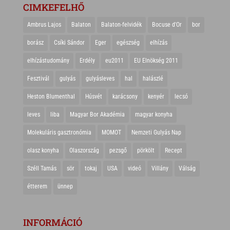
CIMKEFELHŐ
Ambrus Lajos
Balaton
Balaton-felvidék
Bocuse d'Or
bor
borász
Csíki Sándor
Eger
egészség
elhízás
elhízástudomány
Erdély
eu2011
EU Elnökség 2011
Fesztivál
gulyás
gulyásleves
hal
halászlé
Heston Blumenthal
Húsvét
karácsony
kenyér
lecsó
leves
liba
Magyar Bor Akadémia
magyar konyha
Molekuláris gasztronómia
MOMOT
Nemzeti Gulyás Nap
olasz konyha
Olaszország
pezsgő
pörkölt
Recept
Széll Tamás
sör
tokaj
USA
videó
Villány
Válság
étterem
ünnep
INFORMÁCIÓ