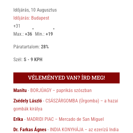
Időjárás, 10 Augusztus
Időjárás: Budapest
+
31
°
°
Max.:
+
36
Min.:
+
19
Páratartalom:
28%
Szél:
S - 9 KPH
VÉLEMÉNYED VAN? ÍRD MEG!
Manitu
-
BORJÚAGY – paprikás szószban
Zsédely László
-
CSÁSZÁRGOMBA (Úrgomba) – a hazai
gombák királya
Erika
-
MADRIDI PIAC – Mercado de San Miguel
Dr. Farkas Ágnes
-
INDIA KONYHÁJA – az ezerízű India