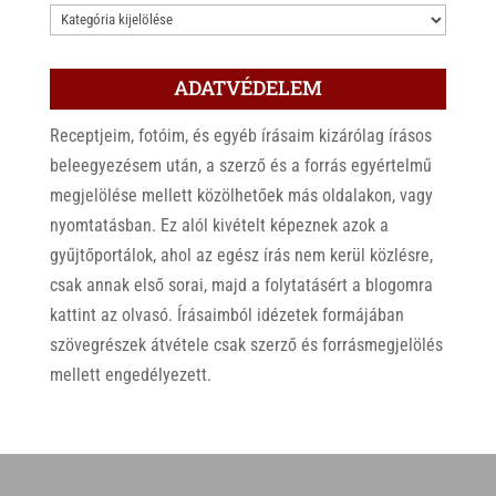
KATEGÓRIÁK
ADATVÉDELEM
Receptjeim, fotóim, és egyéb írásaim kizárólag írásos
beleegyezésem után, a szerző és a forrás egyértelmű
megjelölése mellett közölhetőek más oldalakon, vagy
nyomtatásban. Ez alól kivételt képeznek azok a
gyűjtőportálok, ahol az egész írás nem kerül közlésre,
csak annak első sorai, majd a folytatásért a blogomra
kattint az olvasó. Írásaimból idézetek formájában
szövegrészek átvétele csak szerző és forrásmegjelölés
mellett engedélyezett.