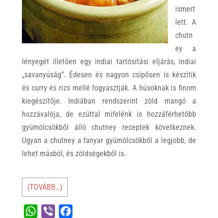
ismert
lett. A
chutn
ey a
lényegét illetően egy indiai tartósítási eljárás, indiai
„savanyúság”. Édesen és nagyon csípősen is készítik
és curry és rizs mellé fogyasztják. A húsoknak is finom
kiegészítője. Indiában rendszerint zöld mangó a
hozzávalója, de ezúttal mifelénk is hozzáférhetőbb
gyümölcsökből álló chutney receptek következnek.
Ugyan a chutney a fanyar gyümölcsökből a legjobb, de
lehet másból, és zöldségekből is.
(TOVÁBB…)
W
V
F