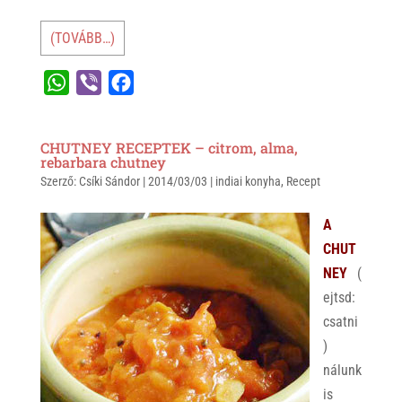
(TOVÁBB…)
W
V
F
h
i
a
a
b
c
CHUTNEY RECEPTEK – citrom, alma,
t
e
e
rebarbara chutney
Szerző:
s
Csíki Sándor
r
b
|
2014/03/03
|
indiai konyha
,
Recept
A
o
A
p
o
CHUT
p
k
NEY
(
ejtsd:
csatni
)
nálunk
is