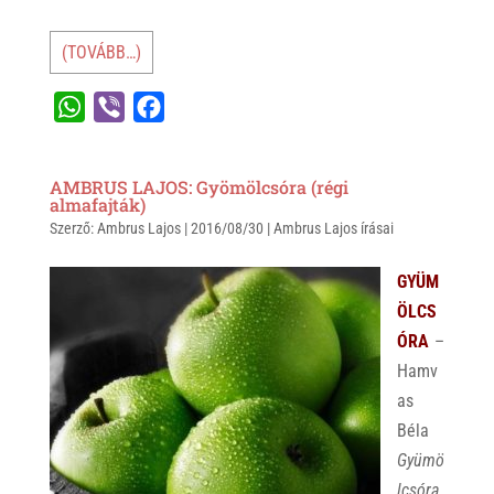
(TOVÁBB…)
W
V
F
h
i
a
a
b
c
AMBRUS LAJOS: Gyömölcsóra (régi
t
e
e
almafajták)
Szerző:
s
Ambrus Lajos
r
b
|
2016/08/30
|
Ambrus Lajos írásai
A
o
GYÜM
p
o
ÖLCS
p
k
ÓRA
–
Hamv
as
Béla
Gyümö
lcsóra