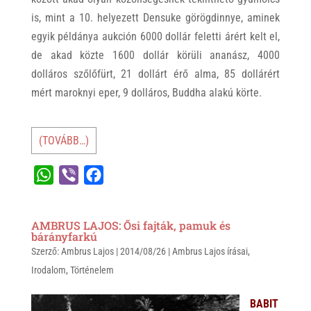
is, mint a 10. helyezett Densuke görögdinnye, aminek
egyik példánya aukción 6000 dollár feletti árért kelt el,
de akad közte 1600 dollár körüli ananász, 4000
dolláros szőlőfürt, 21 dollárt érő alma, 85 dollárért
mért maroknyi eper, 9 dolláros, Buddha alakú körte.
(TOVÁBB…)
W
V
F
h
i
a
a
b
c
AMBRUS LAJOS: Ősi fajták, pamuk és
t
e
e
bárányfarkú
Szerző:
s
Ambrus Lajos
r
b
|
2014/08/26
|
Ambrus Lajos írásai
,
Irodalom
,
Történelem
A
o
p
o
BABIT
p
k