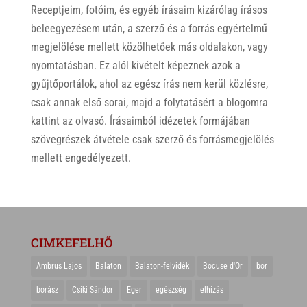
Receptjeim, fotóim, és egyéb írásaim kizárólag írásos
beleegyezésem után, a szerző és a forrás egyértelmű
megjelölése mellett közölhetőek más oldalakon, vagy
nyomtatásban. Ez alól kivételt képeznek azok a
gyűjtőportálok, ahol az egész írás nem kerül közlésre,
csak annak első sorai, majd a folytatásért a blogomra
kattint az olvasó. Írásaimból idézetek formájában
szövegrészek átvétele csak szerző és forrásmegjelölés
mellett engedélyezett.
CIMKEFELHŐ
Ambrus Lajos
Balaton
Balaton-felvidék
Bocuse d'Or
bor
borász
Csíki Sándor
Eger
egészség
elhízás