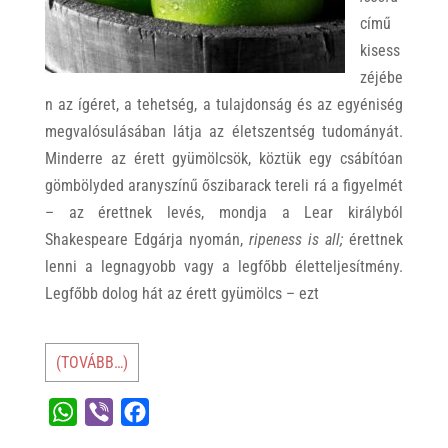
című
kisess
zéjébe
n az ígéret, a tehetség, a tulajdonság és az egyéniség
megvalósulásában látja az életszentség tudományát.
Minderre az érett gyümölcsök, köztük egy csábítóan
gömbölyded aranyszínű őszibarack tereli rá a figyelmét
– az érettnek levés, mondja a Lear királyból
Shakespeare Edgárja nyomán,
ripeness is all;
érettnek
lenni a legnagyobb vagy a legfőbb életteljesítmény.
Legfőbb dolog hát az érett gyümölcs – ezt
(TOVÁBB…)
W
V
F
h
i
a