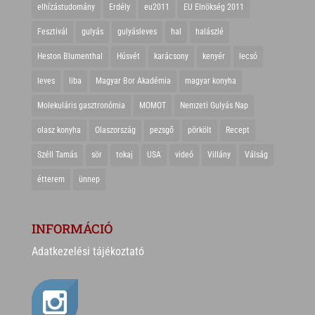
elhízástudomány
Erdély
eu2011
EU Elnökség 2011
Fesztivál
gulyás
gulyásleves
hal
halászlé
Heston Blumenthal
Húsvét
karácsony
kenyér
lecsó
leves
liba
Magyar Bor Akadémia
magyar konyha
Molekuláris gasztronómia
MOMOT
Nemzeti Gulyás Nap
olasz konyha
Olaszország
pezsgő
pörkölt
Recept
Széll Tamás
sör
tokaj
USA
videó
Villány
Válság
étterem
ünnep
INFORMÁCIÓ
Adatkezelési tájékoztató