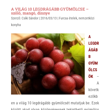
a
b
c
A VILÁG 10 LEGDRÁGÁBB GYÜMÖLCSE –
t
e
e
szőlő, mangó, dinnye
Szerző:
s
Csíki Sándor
r
b
|
2016/03/13
|
Furcsa ételek
,
nemzetközi
konyha
A
o
p
o
A
p
k
LEGDR
ÁGÁB
B
GYÜM
ÖLCS
ÖK
–
A
követk
ezőkb
en a világ 10 legdrágább gyümölcsét mutatjuk be. Ezek
között akad olyan közönségesnek tekinthető gyümölcs