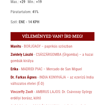
Max.:
+
29
Min.:
+
19
Páratartalom:
41%
Szél:
ENE - 14 KPH
VÉLEMÉNYED VAN? ÍRD MEG!
Manitu
-
BORJÚAGY – paprikás szószban
Zsédely László
-
CSÁSZÁRGOMBA (Úrgomba) – a hazai
gombák királya
Erika
-
MADRIDI PIAC – Mercado de San Miguel
Dr. Farkas Ágnes
-
INDIA KONYHÁJA – az ezerízű India
változatos ételei (É-D)
Vinczeffy Zsolt
-
AMBRUS LAJOS: Dr. Csávossy György
erdélyi borász, költő