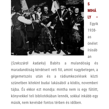
S
MIHÁ
LY –
Egyik
1938-
as
önélet
írásáb
an
(
Szekszárdi kadarka
) Babits a mulandóság és
maradandóság kérdéseit veti föl, amint nagybetegen, a
gégemetszés után és a rádiumkezelések közti
szünetben kitekint budai lakásából a ködös, novemberi
tájba. És ekkor ezt mondja: mintha nem is egy fűtött,
könyvekkel teli bibliotékában lennék, sokkal inkább egy
másik, nem kevésbé fontos térben és időben.