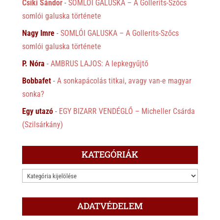
Csíki Sándor
-
SOMLÓI GALUSKA – A Gollerits-Szőcs
somlói galuska története
Nagy Imre
-
SOMLÓI GALUSKA – A Gollerits-Szőcs
somlói galuska története
P. Nóra
-
AMBRUS LAJOS: A lepkegyűjtő
Bobbafet
-
A sonkapácolás titkai, avagy van-e magyar
sonka?
Egy utazó
-
EGY BIZARR VENDÉGLŐ – Micheller Csárda
(Szilsárkány)
KATEGÓRIÁK
KATEGÓRIÁK
ADATVÉDELEM