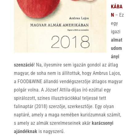
KÁBA
N
– Ez
egy
igazi
almat
udom
ányi
szenzáció
! Na, ilyesmire sem igazán gondol az átlag
magyar, de soha nem is állítottuk, hogy Ambrus Lajos,
a FOOD&WINE állandó vendégszerzője átlagos magyar
polgár volna. A József Attila-díjas író ezúttal egy
spirálozott, színes illusztrációkkal teljessé tett
falinaptár (2018) szerzője, szerkesztője. Egy olyan
naptáré, amely a maga nemében kuriózumnak számít,
s amely az almák szerelmeseinek akár
karácsonyi
ajándéknak
is nagyszerű.