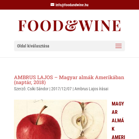
info@foodandwine.hu
Oldal kiválasztása
AMBRUS LAJOS – Magyar almák Amerikában
(naptár, 2018)
Szerző:
Csíki Sándor
|
2017/12/07
|
Ambrus Lajos írásai
MAGY
AR
ALMÁ
K
AMERI