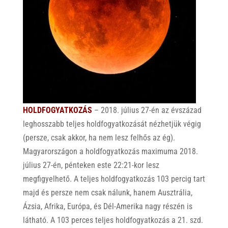
HOLDFOGYATKOZÁS
– 2018. július 27-én az évszázad
leghosszabb teljes holdfogyatkozását nézhetjük végig
(persze, csak akkor, ha nem lesz felhős az ég).
Magyarországon a holdfogyatkozás maximuma 2018.
július 27-én, pénteken este 22:21-kor lesz
megfigyelhető. A teljes holdfogyatkozás 103 percig tart
majd és persze nem csak nálunk, hanem Ausztrália,
Ázsia, Afrika, Európa, és Dél-Amerika nagy részén is
látható. A 103 perces teljes holdfogyatkozás a 21. szd.