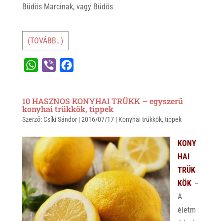
Büdös Marcinak, vagy Büdös
(TOVÁBB…)
W
V
F
h
i
a
a
b
c
10 HASZNOS KONYHAI TRÜKK – egyszerű
t
e
e
konyhai trükkök, tippek
Szerző:
s
Csíki Sándor
r
b
|
2016/07/17
|
Konyhai trükkök
,
tippek
A
o
KONY
p
o
HAI
p
k
TRÜK
KÖK
–
A
életm