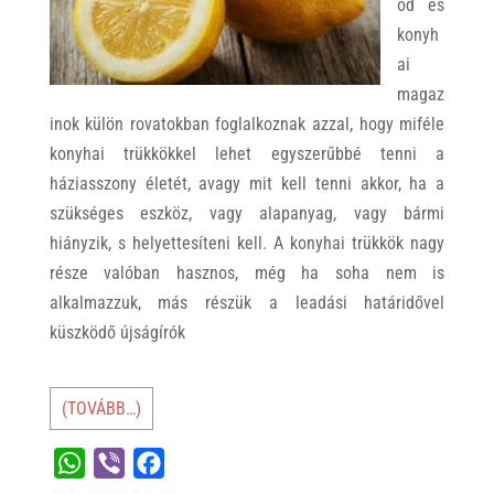
ód és
konyh
ai
magaz
inok külön rovatokban foglalkoznak azzal, hogy miféle
konyhai trükkökkel lehet egyszerűbbé tenni a
háziasszony életét, avagy mit kell tenni akkor, ha a
szükséges eszköz, vagy alapanyag, vagy bármi
hiányzik, s helyettesíteni kell. A konyhai trükkök nagy
része valóban hasznos, még ha soha nem is
alkalmazzuk, más részük a leadási határidővel
küszködő újságírók
(TOVÁBB…)
W
V
F
h
i
a