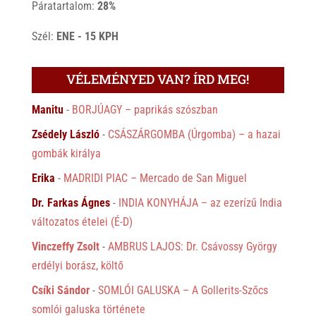
Páratartalom:
28%
Szél:
ENE - 15 KPH
VÉLEMÉNYED VAN? ÍRD MEG!
Manitu
-
BORJÚAGY – paprikás szószban
Zsédely László
-
CSÁSZÁRGOMBA (Úrgomba) – a hazai
gombák királya
Erika
-
MADRIDI PIAC – Mercado de San Miguel
Dr. Farkas Ágnes
-
INDIA KONYHÁJA – az ezerízű India
változatos ételei (É-D)
Vinczeffy Zsolt
-
AMBRUS LAJOS: Dr. Csávossy György
erdélyi borász, költő
Csíki Sándor
-
SOMLÓI GALUSKA – A Gollerits-Szőcs
somlói galuska története