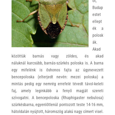
ot,
Budap
estet
ellept
ék a
polosk
ák.
Akad
közöttük barnás vagy zöldes, és akad
náluknál karcsúbb, barnás-szürkés poloska is. A barna
egy mifelénk is őshonos fajta az úgynevezett
bencepoloska (elterjedt nevén: mezei poloska) a
mintás pedig egy nemrég errefelé tévedt távol-keleti
faj, amely leginkább a fenyő magját szereti
szívogatni. A bencepoloska (Rhaphigaster nebulosa)
szürkésbarna, egyenlőtlenül pontozott teste 14-16 mm,
hátoldalán nyújtott, háromszög alakú nagy címert visel.