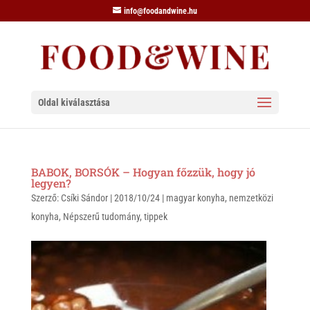
info@foodandwine.hu
Oldal kiválasztása
BABOK, BORSÓK – Hogyan főzzük, hogy jó
legyen?
Szerző:
Csíki Sándor
|
2018/10/24
|
magyar konyha
,
nemzetközi
konyha
,
Népszerű tudomány
,
tippek