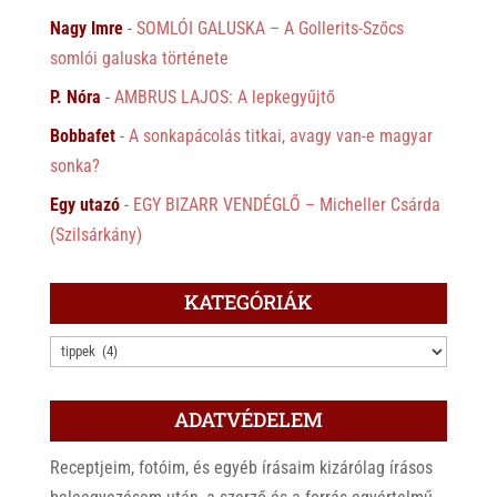
Nagy Imre
-
SOMLÓI GALUSKA – A Gollerits-Szőcs
somlói galuska története
P. Nóra
-
AMBRUS LAJOS: A lepkegyűjtő
Bobbafet
-
A sonkapácolás titkai, avagy van-e magyar
sonka?
Egy utazó
-
EGY BIZARR VENDÉGLŐ – Micheller Csárda
(Szilsárkány)
KATEGÓRIÁK
KATEGÓRIÁK
ADATVÉDELEM
Receptjeim, fotóim, és egyéb írásaim kizárólag írásos