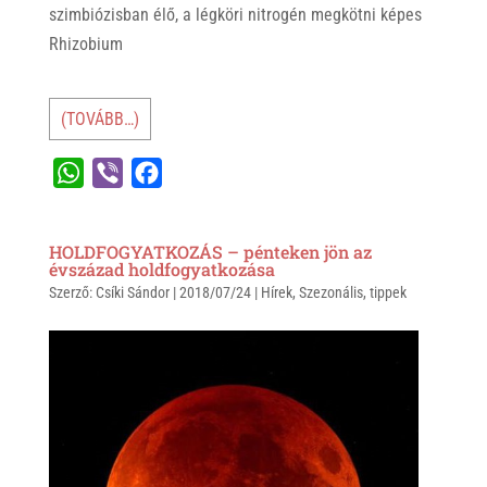
szimbiózisban élő, a légköri nitrogén megkötni képes
Rhizobium
(TOVÁBB…)
W
V
F
h
i
a
a
b
c
HOLDFOGYATKOZÁS – pénteken jön az
t
e
e
évszázad holdfogyatkozása
Szerző:
s
Csíki Sándor
r
b
|
2018/07/24
|
Hírek
,
Szezonális
,
tippek
A
o
p
o
p
k