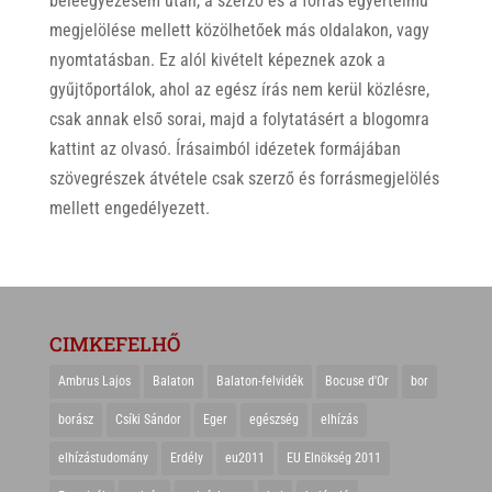
beleegyezésem után, a szerző és a forrás egyértelmű
megjelölése mellett közölhetőek más oldalakon, vagy
nyomtatásban. Ez alól kivételt képeznek azok a
gyűjtőportálok, ahol az egész írás nem kerül közlésre,
csak annak első sorai, majd a folytatásért a blogomra
kattint az olvasó. Írásaimból idézetek formájában
szövegrészek átvétele csak szerző és forrásmegjelölés
mellett engedélyezett.
CIMKEFELHŐ
Ambrus Lajos
Balaton
Balaton-felvidék
Bocuse d'Or
bor
borász
Csíki Sándor
Eger
egészség
elhízás
elhízástudomány
Erdély
eu2011
EU Elnökség 2011