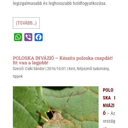
legizgalmasabb és leghosszabb holdfogyatkozása.
(TOVÁBB…)
W
V
F
h
i
a
a
b
c
POLOSKA INVÁZIÓ – Készíts poloska csapdát!
t
e
e
Itt van a legjobb!
Szerző:
s
Csíki Sándor
r
b
|
2016/10/01
|
Kert
,
Népszerű tudomány
,
tippek
A
o
p
o
POLO
p
k
SKA I
NVÁZI
Ó
– Az
ország