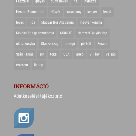
Fesztivál
gulyás
gulyásleves
hal
halászlé
Heston Blumenthal
Húsvét
karácsony
kenyér
lecsó
leves
liba
Magyar Bor Akadémia
magyar konyha
Molekuláris gasztronómia
MOMOT
Nemzeti Gulyás Nap
olasz konyha
Olaszország
pezsgő
pörkölt
Recept
Széll Tamás
sör
tokaj
USA
videó
Villány
Válság
étterem
ünnep
INFORMÁCIÓ
Adatkezelési tájékoztató