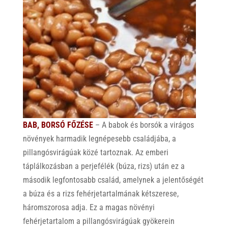
BAB, BORSÓ FŐZÉSE
– A babok és borsók a virágos
növények harmadik legnépesebb családjába, a
pillangósvirágúak közé tartoznak. Az emberi
táplálkozásban a perjefélék (búza, rizs) után ez a
második legfontosabb család, amelynek a jelentőségét
a búza és a rizs fehérjetartalmának kétszerese,
háromszorosa adja. Ez a magas növényi
fehérjetartalom a pillangósvirágúak gyökerein