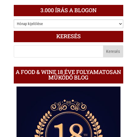
3.000 ÍRÁS A BLOGON
3.000
ÍRÁS
KERESÉS
A
BLOGON
A FOOD & WINE 18 ÉVE FOLYAMATOSAN
MŰKÖDŐ BLOG