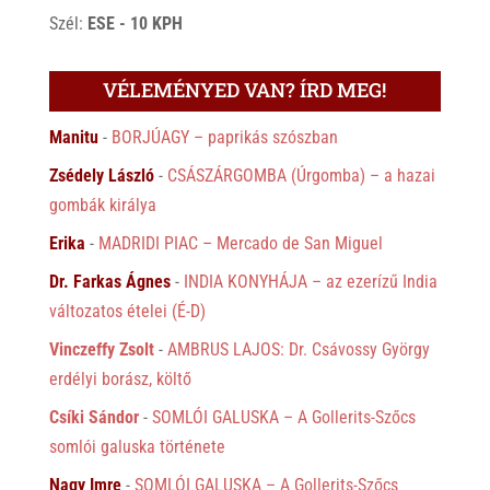
Szél:
ESE - 10 KPH
VÉLEMÉNYED VAN? ÍRD MEG!
Manitu
-
BORJÚAGY – paprikás szószban
Zsédely László
-
CSÁSZÁRGOMBA (Úrgomba) – a hazai
gombák királya
Erika
-
MADRIDI PIAC – Mercado de San Miguel
Dr. Farkas Ágnes
-
INDIA KONYHÁJA – az ezerízű India
változatos ételei (É-D)
Vinczeffy Zsolt
-
AMBRUS LAJOS: Dr. Csávossy György
erdélyi borász, költő
Csíki Sándor
-
SOMLÓI GALUSKA – A Gollerits-Szőcs
somlói galuska története
Nagy Imre
-
SOMLÓI GALUSKA – A Gollerits-Szőcs