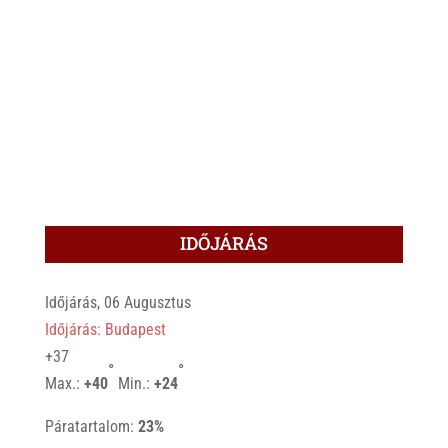
IDŐJÁRÁS
Időjárás, 06 Augusztus
Időjárás: Budapest
+
37
°
°
Max.:
+
40
Min.:
+
24
Páratartalom:
23%