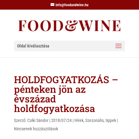
info@foodandwine.hu
Oldal kiválasztása
HOLDFOGYATKOZÁS –
pénteken jön az
évszázad
holdfogyatkozása
Szerző:
Csíki Sándor
|
2018/07/24
|
Hírek
,
Szezonális
,
tippek
|
Nincsenek hozzászólások