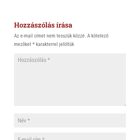
t
e
e
s
r
b
Hozzászólás írása
A
o
p
o
Az e-mail címet nem tesszük közzé.
A kötelező
p
k
mezőket
*
karakterrel jelöltük