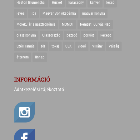
Heston Blumenthal
Húsvét
karácsony
kenyér
lecsó
leves
liba
Magyar Bor Akadémia
magyar konyha
Molekuláris gasztronómia
MOMOT
Nemzeti Gulyás Nap
olasz konyha
Olaszország
pezsgő
pörkölt
Recept
Széll Tamás
sör
tokaj
USA
videó
Villány
Válság
étterem
ünnep
INFORMÁCIÓ
Adatkezelési tájékoztató