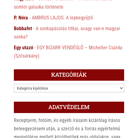
somlói galuska története
P. Nóra
-
AMBRUS LAJOS: A lepkegyűjtő
Bobbafet
-
A sonkapácolás titkai, avagy van-e magyar
sonka?
Egy utazó
-
EGY BIZARR VENDÉGLŐ – Micheller Csárda
(Szilsárkány)
KATEGÓRIÁK
KATEGÓRIÁK
ADATVÉDELEM
Receptjeim, fotóim, és egyéb írásaim kizárólag írásos
beleegyezésem után, a szerző és a forrás egyértelmű
megjelölése mellett közölhetőek más oldalakon, vagy