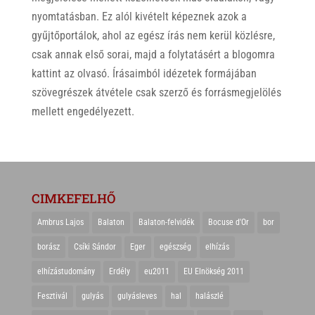
nyomtatásban. Ez alól kivételt képeznek azok a
gyűjtőportálok, ahol az egész írás nem kerül közlésre,
csak annak első sorai, majd a folytatásért a blogomra
kattint az olvasó. Írásaimból idézetek formájában
szövegrészek átvétele csak szerző és forrásmegjelölés
mellett engedélyezett.
CIMKEFELHŐ
Ambrus Lajos
Balaton
Balaton-felvidék
Bocuse d'Or
bor
borász
Csíki Sándor
Eger
egészség
elhízás
elhízástudomány
Erdély
eu2011
EU Elnökség 2011
Fesztivál
gulyás
gulyásleves
hal
halászlé