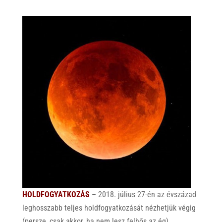
HOLDFOGYATKOZÁS
– 2018. július 27-én az évszázad
leghosszabb teljes holdfogyatkozását nézhetjük végig
(persze, csak akkor, ha nem lesz felhős az ég).