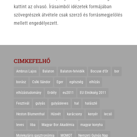
kattint az olvasó. Írásaimból idézetek formájában
szövegrészek átvétele csak szerző és forrásmegjelölés
mellett engedélyezett.
CIMKEFELHŐ
Ambrus Lajos
Balaton
Balaton-felvidék
Bocuse d'Or
bor
borász
Csíki Sándor
Eger
egészség
elhízás
elhízástudomány
Erdély
eu2011
EU Elnökség 2011
Fesztivál
gulyás
gulyásleves
hal
halászlé
Heston Blumenthal
Húsvét
karácsony
kenyér
lecsó
leves
liba
Magyar Bor Akadémia
magyar konyha
Molekuláris gasztronómia
MOMOT
Nemzeti Gulyás Nap