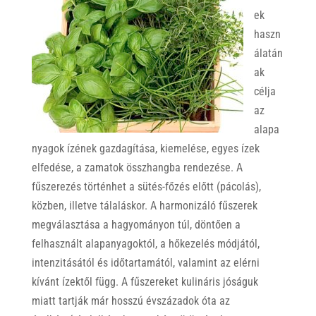
ek
haszn
álatán
ak
célja
az
alapa
nyagok ízének gazdagítása, kiemelése, egyes ízek
elfedése, a zamatok összhangba rendezése. A
fűszerezés történhet a sütés-főzés előtt (pácolás),
közben, illetve tálaláskor. A harmonizáló fűszerek
megválasztása a hagyományon túl, döntően a
felhasznált alapanyagoktól, a hőkezelés módjától,
intenzitásától és időtartamától, valamint az elérni
kívánt ízektől függ. A fűszereket kulináris jóságuk
miatt tartják már hosszú évszázadok óta az