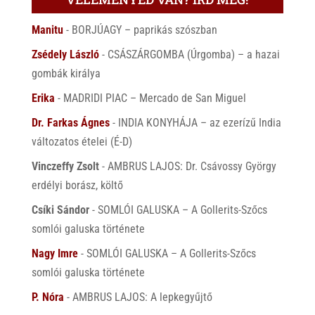
Manitu
-
BORJÚAGY – paprikás szószban
Zsédely László
-
CSÁSZÁRGOMBA (Úrgomba) – a hazai
gombák királya
Erika
-
MADRIDI PIAC – Mercado de San Miguel
Dr. Farkas Ágnes
-
INDIA KONYHÁJA – az ezerízű India
változatos ételei (É-D)
Vinczeffy Zsolt
-
AMBRUS LAJOS: Dr. Csávossy György
erdélyi borász, költő
Csíki Sándor
-
SOMLÓI GALUSKA – A Gollerits-Szőcs
somlói galuska története
Nagy Imre
-
SOMLÓI GALUSKA – A Gollerits-Szőcs
somlói galuska története
P. Nóra
-
AMBRUS LAJOS: A lepkegyűjtő