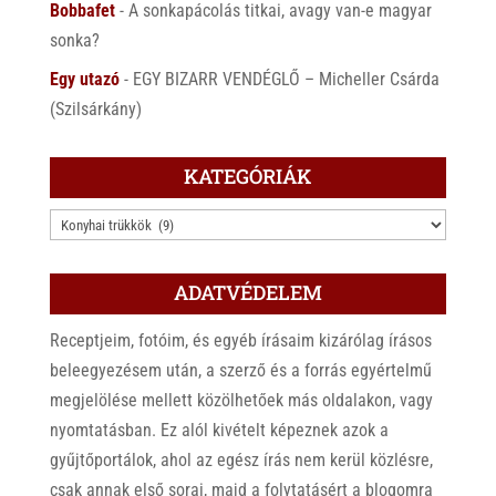
Bobbafet
-
A sonkapácolás titkai, avagy van-e magyar
sonka?
Egy utazó
-
EGY BIZARR VENDÉGLŐ – Micheller Csárda
(Szilsárkány)
KATEGÓRIÁK
KATEGÓRIÁK
ADATVÉDELEM
Receptjeim, fotóim, és egyéb írásaim kizárólag írásos
beleegyezésem után, a szerző és a forrás egyértelmű
megjelölése mellett közölhetőek más oldalakon, vagy
nyomtatásban. Ez alól kivételt képeznek azok a
gyűjtőportálok, ahol az egész írás nem kerül közlésre,
csak annak első sorai, majd a folytatásért a blogomra