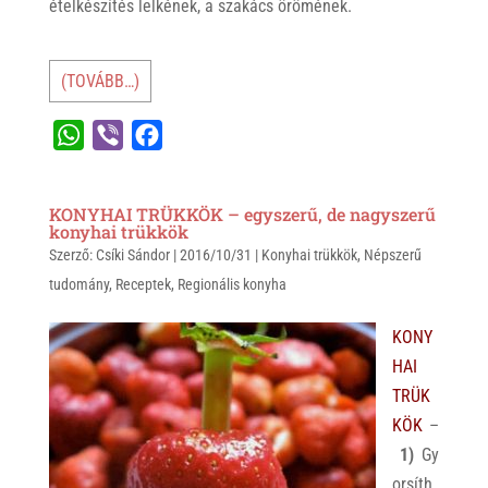
ételkészítés lelkének, a szakács örömének.
(TOVÁBB…)
W
V
F
h
i
a
a
b
c
KONYHAI TRÜKKÖK – egyszerű, de nagyszerű
t
e
e
konyhai trükkök
Szerző:
s
Csíki Sándor
r
b
|
2016/10/31
|
Konyhai trükkök
,
Népszerű
tudomány
,
Receptek
,
Regionális konyha
A
o
p
o
KONY
p
k
HAI
TRÜK
KÖK
–
1)
Gy
orsíth