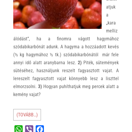
atjuk
a
„kara
melliz
álódást”, ha a finomra vágott hagymához
szódabikarbónát adunk. A hagyma a hozzáadott kevés
(½ kg hagymához ½ tk.) szódabikarbónától már fele
annyi idő alatt aranybarna lesz.
2)
Piték, sütemények
sütéséhez, használjunk reszelt fagyasztott vajat. A
lereszelt fagyasztott vajat könnyebb lesz a liszttel
elmorzsolni.
3)
Hogyan puhíthatjuk meg percek alatt a
kemény vajat?
(TOVÁBB…)
W
V
F