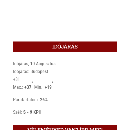
IDŐJÁRÁS
Időjárás, 10 Augusztus
Időjárás: Budapest
+
31
°
°
Max.:
+
37
Min.:
+
19
Páratartalom:
26%
Szél:
S - 9 KPH
VÉLEMÉNYED VAN? ÍRD MEG!