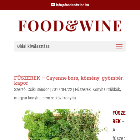
info@foodandwine.hu
Oldal kiválasztása
FŰSZEREK – Cayenne bors, kömény, gyömbér,
kapor
Szerző:
Csíki Sándor
|
2017/04/22
|
Fűszerek
,
Konyhai trükkök
,
magyar konyha
,
nemzetközi konyha
FŰSZE
REK
–
A
fűszer