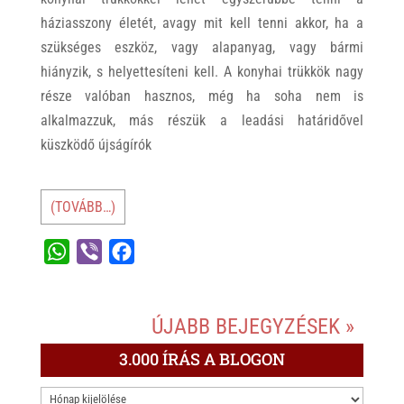
háziasszony életét, avagy mit kell tenni akkor, ha a
szükséges eszköz, vagy alapanyag, vagy bármi
hiányzik, s helyettesíteni kell. A konyhai trükkök nagy
része valóban hasznos, még ha soha nem is
alkalmazzuk, más részük a leadási határidővel
küszködő újságírók
(TOVÁBB…)
W
V
F
h
i
a
a
b
c
ÚJABB BEJEGYZÉSEK »
t
e
e
s
r
b
3.000 ÍRÁS A BLOGON
A
o
3.000
p
o