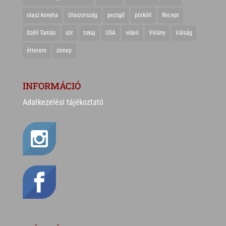
olasz konyha
Olaszország
pezsgő
pörkölt
Recept
Széll Tamás
sör
tokaj
USA
videó
Villány
Válság
étterem
ünnep
INFORMÁCIÓ
Adatkezelési tájékoztató