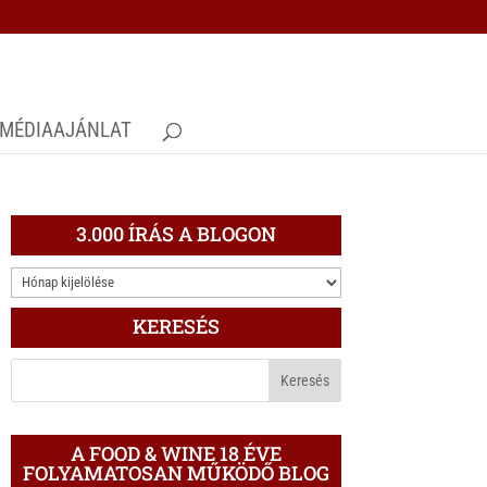
MÉDIAAJÁNLAT
3.000 ÍRÁS A BLOGON
3.000
ÍRÁS
KERESÉS
A
BLOGON
A FOOD & WINE 18 ÉVE
FOLYAMATOSAN MŰKÖDŐ BLOG