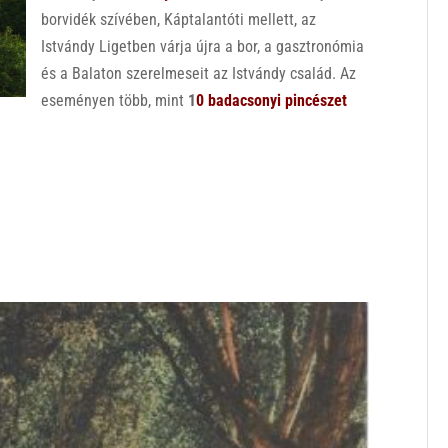
borvidék szívében, Káptalantóti mellett, az
Istvándy Ligetben várja újra a bor, a gasztronómia
és a Balaton szerelmeseit az Istvándy család. Az
eseményen több, mint
1
0 badacsonyi pincészet