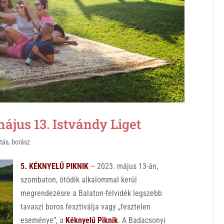
jus 13. Istvándy Liget
ítás
,
borász
5. KÉKNYELŰ PIKNIK
– 2023.
május 13-án,
szombaton, ötödik alkalommal kerül
megrendezésre a Balaton-felvidék legszebb
tavaszi boros fesztiválja vagy „fesztelen
eseménye”, a
Kéknyelű Piknik
. A Badacsonyi