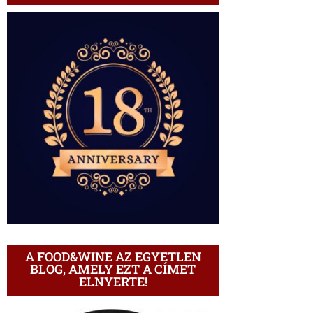
A FOOD&WINE AZ EGYETLEN
BLOG, AMELY EZT A CÍMET
ELNYERTE!