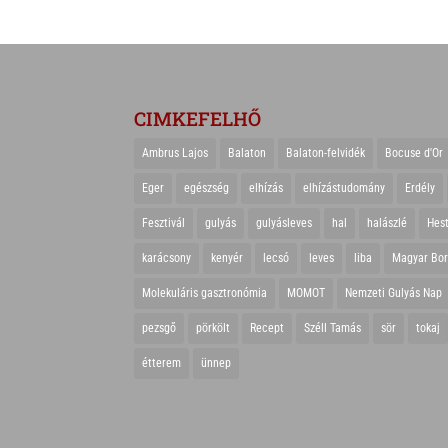
CIMKEFELHŐ
Ambrus Lajos
Balaton
Balaton-felvidék
Bocuse d'Or
Eger
egészség
elhízás
elhízástudomány
Erdély
Fesztivál
gulyás
gulyásleves
hal
halászlé
Hes
karácsony
kenyér
lecsó
leves
liba
Magyar Bo
Molekuláris gasztronómia
MOMOT
Nemzeti Gulyás Nap
pezsgő
pörkölt
Recept
Széll Tamás
sör
tokaj
étterem
ünnep