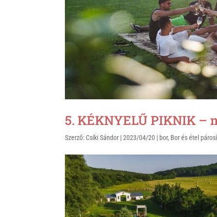
k
5. KÉKNYELŰ PIKNIK – má
Szerző:
Csíki Sándor
|
2023/04/20
|
bor
,
Bor és étel páros