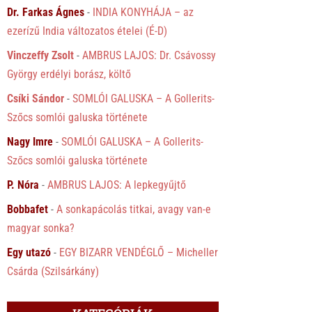
Dr. Farkas Ágnes
-
INDIA KONYHÁJA – az
ezerízű India változatos ételei (É-D)
Vinczeffy Zsolt
-
AMBRUS LAJOS: Dr. Csávossy
György erdélyi borász, költő
Csíki Sándor
-
SOMLÓI GALUSKA – A Gollerits-
Szőcs somlói galuska története
Nagy Imre
-
SOMLÓI GALUSKA – A Gollerits-
Szőcs somlói galuska története
P. Nóra
-
AMBRUS LAJOS: A lepkegyűjtő
Bobbafet
-
A sonkapácolás titkai, avagy van-e
magyar sonka?
Egy utazó
-
EGY BIZARR VENDÉGLŐ – Micheller
Csárda (Szilsárkány)