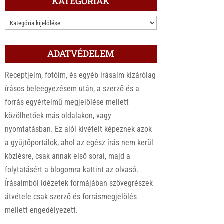
KATEGÓRIÁK
KATEGÓRIÁK
ADATVÉDELEM
Receptjeim, fotóim, és egyéb írásaim kizárólag
írásos beleegyezésem után, a szerző és a
forrás egyértelmű megjelölése mellett
közölhetőek más oldalakon, vagy
nyomtatásban. Ez alól kivételt képeznek azok
a gyűjtőportálok, ahol az egész írás nem kerül
közlésre, csak annak első sorai, majd a
folytatásért a blogomra kattint az olvasó.
Írásaimból idézetek formájában szövegrészek
átvétele csak szerző és forrásmegjelölés
mellett engedélyezett.