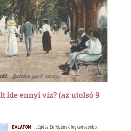
ide ennyi víz? (az utolsó 9
BALATON
– „Egész Európának legkedvesebb,