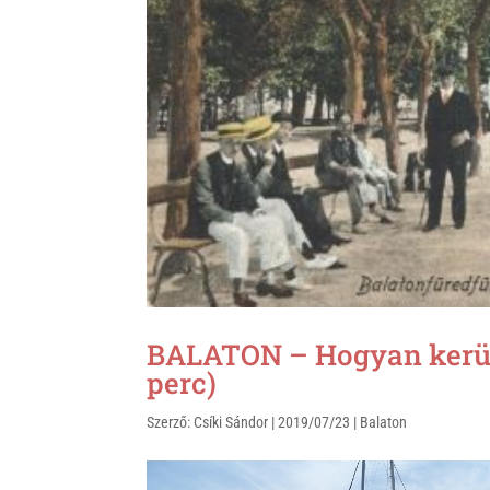
BALATON – Hogyan került 
perc)
Szerző:
Csíki Sándor
|
2019/07/23
|
Balaton