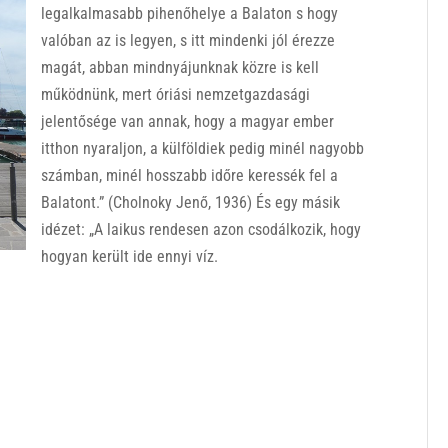
legalkalmasabb pihenőhelye a Balaton s hogy
valóban az is legyen, s itt mindenki jól érezze
magát, abban mindnyájunknak közre is kell
működnünk, mert óriási nemzetgazdasági
jelentősége van annak, hogy a magyar ember
itthon nyaraljon, a külföldiek pedig minél nagyobb
számban, minél hosszabb időre keressék fel a
Balatont.” (Cholnoky Jenő, 1936) És egy másik
idézet: „A laikus rendesen azon csodálkozik, hogy
hogyan került ide ennyi víz.