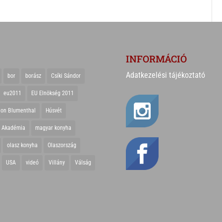
INFORMÁCIÓ
Adatkezelési tájékoztató
bor
borász
Csíki Sándor
eu2011
EU Elnökség 2011
ton Blumenthal
Húsvét
r Akadémia
magyar konyha
olasz konyha
Olaszország
USA
videó
Villány
Válság