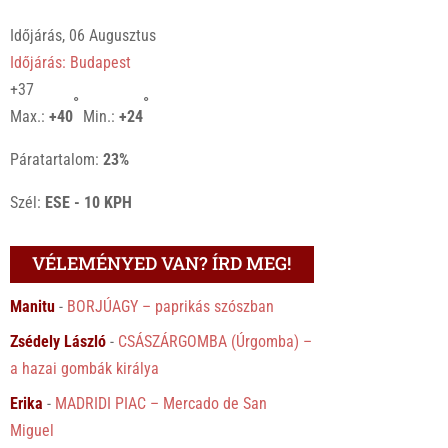
Időjárás, 06 Augusztus
Időjárás: Budapest
+
37
°
°
Max.:
+
40
Min.:
+
24
Páratartalom:
23%
Szél:
ESE - 10 KPH
VÉLEMÉNYED VAN? ÍRD MEG!
Manitu
-
BORJÚAGY – paprikás szószban
Zsédely László
-
CSÁSZÁRGOMBA (Úrgomba) –
a hazai gombák királya
Erika
-
MADRIDI PIAC – Mercado de San
Miguel