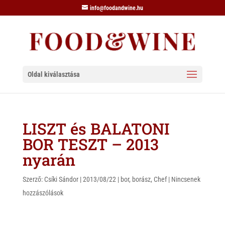
info@foodandwine.hu
Oldal kiválasztása
LISZT és BALATONI
BOR TESZT – 2013
nyarán
Szerző:
Csíki Sándor
|
2013/08/22
|
bor
,
borász
,
Chef
|
Nincsenek
hozzászólások