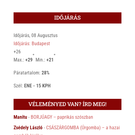
IDŐJÁRÁS
Időjárás, 08 Augusztus
Időjárás: Budapest
+
26
°
°
Max.:
+
29
Min.:
+
21
Páratartalom:
28%
Szél:
ENE - 15 KPH
VÉLEMÉNYED VAN? ÍRD MEG!
Manitu
-
BORJÚAGY – paprikás szószban
Zsédely László
-
CSÁSZÁRGOMBA (Úrgomba) – a hazai