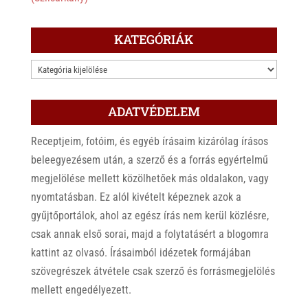
KATEGÓRIÁK
KATEGÓRIÁK
ADATVÉDELEM
Receptjeim, fotóim, és egyéb írásaim kizárólag írásos
beleegyezésem után, a szerző és a forrás egyértelmű
megjelölése mellett közölhetőek más oldalakon, vagy
nyomtatásban. Ez alól kivételt képeznek azok a
gyűjtőportálok, ahol az egész írás nem kerül közlésre,
csak annak első sorai, majd a folytatásért a blogomra
kattint az olvasó. Írásaimból idézetek formájában
szövegrészek átvétele csak szerző és forrásmegjelölés
mellett engedélyezett.