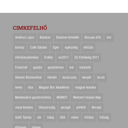
CIMKEFELHŐ
Ambrus Lajos
Balaton
Balaton-felvidék
Bocuse d'Or
bor
borász
Csíki Sándor
Eger
egészség
elhízás
elhízástudomány
Erdély
eu2011
EU Elnökség 2011
Fesztivál
gulyás
gulyásleves
hal
halászlé
Heston Blumenthal
Húsvét
karácsony
kenyér
lecsó
leves
liba
Magyar Bor Akadémia
magyar konyha
Molekuláris gasztronómia
MOMOT
Nemzeti Gulyás Nap
olasz konyha
Olaszország
pezsgő
pörkölt
Recept
Széll Tamás
sör
tokaj
USA
videó
Villány
Válság
étterem
ünnep