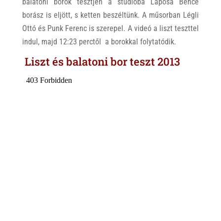
balatoni borok tesztjén a stúdióba Laposa Bence
borász is eljött, s ketten beszéltünk. A műsorban Légli
Ottó és Punk Ferenc is szerepel. A videó a liszt teszttel
indul, majd 12:23 perctől a borokkal folytatódik.
Liszt és balatoni bor teszt 2013