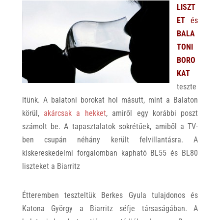
LISZT
ET
és
BALA
TONI
BORO
KAT
teszte
ltünk. A balatoni borokat hol másutt, mint a Balaton
körül,
akárcsak a hekket
, amiről egy korábbi poszt
számolt be. A tapasztalatok sokrétűek, amiből a TV-
ben csupán néhány került felvillantásra. A
kiskereskedelmi forgalomban kapható BL55 és BL80
liszteket a Biarritz
Étteremben teszteltük Berkes Gyula tulajdonos és
Katona György a Biarritz séfje társaságában. A