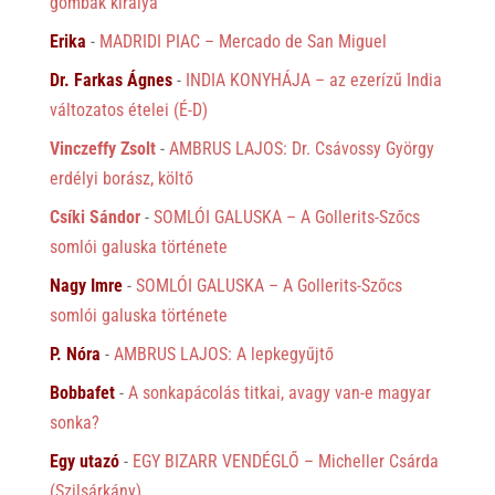
gombák királya
Erika
-
MADRIDI PIAC – Mercado de San Miguel
Dr. Farkas Ágnes
-
INDIA KONYHÁJA – az ezerízű India
változatos ételei (É-D)
Vinczeffy Zsolt
-
AMBRUS LAJOS: Dr. Csávossy György
erdélyi borász, költő
Csíki Sándor
-
SOMLÓI GALUSKA – A Gollerits-Szőcs
somlói galuska története
Nagy Imre
-
SOMLÓI GALUSKA – A Gollerits-Szőcs
somlói galuska története
P. Nóra
-
AMBRUS LAJOS: A lepkegyűjtő
Bobbafet
-
A sonkapácolás titkai, avagy van-e magyar
sonka?
Egy utazó
-
EGY BIZARR VENDÉGLŐ – Micheller Csárda
(Szilsárkány)