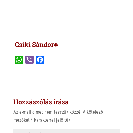
Csíki Sándor♣
W
V
F
h
i
a
a
b
c
t
e
e
s
r
b
Hozzászólás írása
A
o
p
o
Az e-mail címet nem tesszük közzé.
A kötelező
p
k
mezőket
*
karakterrel jelöltük