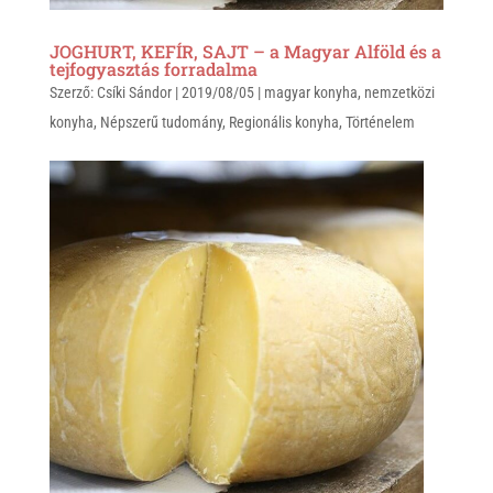
JOGHURT, KEFÍR, SAJT – a Magyar Alföld és a
tejfogyasztás forradalma
Szerző:
Csíki Sándor
|
2019/08/05
|
magyar konyha
,
nemzetközi
konyha
,
Népszerű tudomány
,
Regionális konyha
,
Történelem