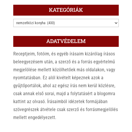
KATEGÓRIÁK
KATEGÓRIÁK
ADATVÉDELEM
Receptjeim, fotóim, és egyéb írásaim kizárólag írásos
beleegyezésem után, a szerző és a forrás egyértelmű
megjelölése mellett közölhetőek más oldalakon, vagy
nyomtatásban. Ez alól kivételt képeznek azok a
gyűjtőportálok, ahol az egész írás nem kerül közlésre,
csak annak első sorai, majd a folytatásért a blogomra
kattint az olvasó. Írásaimból idézetek formájában
szövegrészek átvétele csak szerző és forrásmegjelölés
mellett engedélyezett.