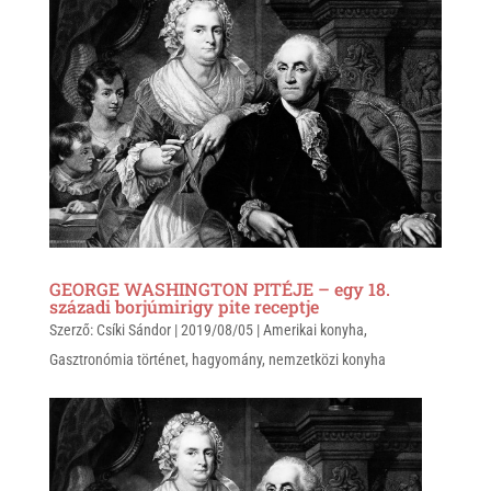
t
e
e
s
r
b
A
o
p
o
p
k
GEORGE WASHINGTON PITÉJE – egy 18.
századi borjúmirigy pite receptje
Szerző:
Csíki Sándor
|
2019/08/05
|
Amerikai konyha
,
Gasztronómia történet
,
hagyomány
,
nemzetközi konyha