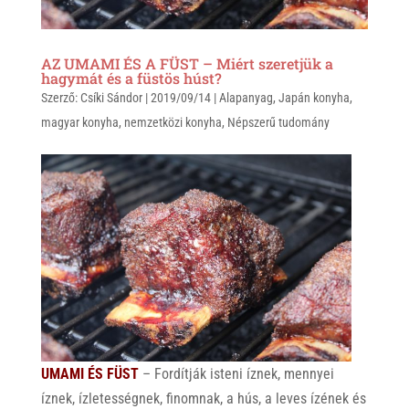
AZ UMAMI ÉS A FÜST – Miért szeretjük a
hagymát és a füstös húst?
Szerző:
Csíki Sándor
|
2019/09/14
|
Alapanyag
,
Japán konyha
,
magyar konyha
,
nemzetközi konyha
,
Népszerű tudomány
UMAMI ÉS FÜST
– Fordítják isteni íznek, mennyei
íznek, ízletességnek, finomnak, a hús, a leves ízének és