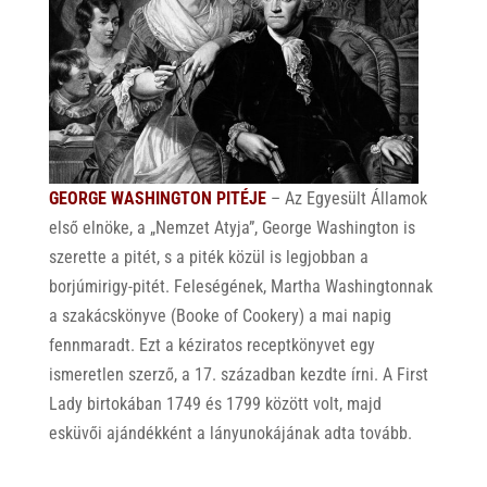
GEORGE WASHINGTON PITÉJE
– Az Egyesült Államok
első elnöke, a „Nemzet Atyja”, George Washington is
szerette a pitét, s a piték közül is legjobban a
borjúmirigy-pitét. Feleségének, Martha Washingtonnak
a szakácskönyve (Booke of Cookery) a mai napig
fennmaradt. Ezt a kéziratos receptkönyvet egy
ismeretlen szerző, a 17. században kezdte írni. A First
Lady birtokában 1749 és 1799 között volt, majd
esküvői ajándékként a lányunokájának adta tovább.