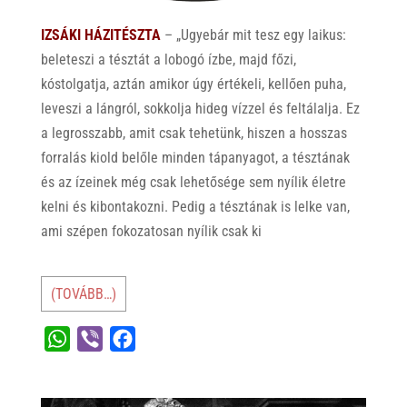
IZSÁKI HÁZITÉSZTA
– „Ugyebár mit tesz egy laikus:
beleteszi a tésztát a lobogó ízbe, majd főzi,
kóstolgatja, aztán amikor úgy értékeli, kellően puha,
leveszi a lángról, sokkolja hideg vízzel és feltálalja. Ez
a legrosszabb, amit csak tehetünk, hiszen a hosszas
forralás kiold belőle minden tápanyagot, a tésztának
és az ízeinek még csak lehetősége sem nyílik életre
kelni és kibontakozni. Pedig a tésztának is lelke van,
ami szépen fokozatosan nyílik csak ki
(TOVÁBB…)
W
V
F
h
i
a
a
b
c