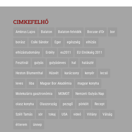
CIMKEFELHŐ
Ambrus Lajos
Balaton
Balaton-felvidék
Bocuse d'Or
bor
borász
Csíki Sándor
Eger
egészség
elhízás
elhízástudomány
Erdély
eu2011
EU Elnökség 2011
Fesztivál
gulyás
gulyásleves
hal
halászlé
Heston Blumenthal
Húsvét
karácsony
kenyér
lecsó
leves
liba
Magyar Bor Akadémia
magyar konyha
Molekuláris gasztronómia
MOMOT
Nemzeti Gulyás Nap
olasz konyha
Olaszország
pezsgő
pörkölt
Recept
Széll Tamás
sör
tokaj
USA
videó
Villány
Válság
étterem
ünnep