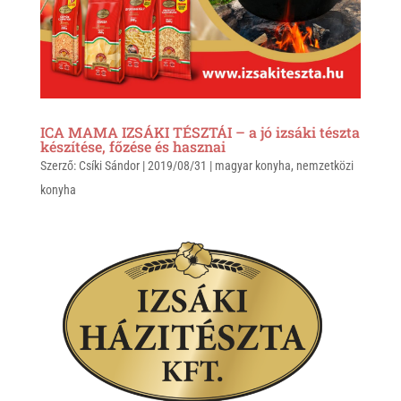
p
k
ICA MAMA IZSÁKI TÉSZTÁI – a jó izsáki tészta
készítése, főzése és hasznai
Szerző:
Csíki Sándor
|
2019/08/31
|
magyar konyha
,
nemzetközi
konyha