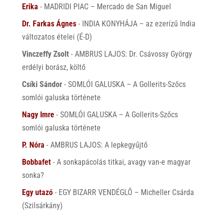
Erika
-
MADRIDI PIAC – Mercado de San Miguel
Dr. Farkas Ágnes
-
INDIA KONYHÁJA – az ezerízű India
változatos ételei (É-D)
Vinczeffy Zsolt
-
AMBRUS LAJOS: Dr. Csávossy György
erdélyi borász, költő
Csíki Sándor
-
SOMLÓI GALUSKA – A Gollerits-Szőcs
somlói galuska története
Nagy Imre
-
SOMLÓI GALUSKA – A Gollerits-Szőcs
somlói galuska története
P. Nóra
-
AMBRUS LAJOS: A lepkegyűjtő
Bobbafet
-
A sonkapácolás titkai, avagy van-e magyar
sonka?
Egy utazó
-
EGY BIZARR VENDÉGLŐ – Micheller Csárda
(Szilsárkány)