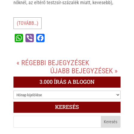
nőknél, az eltérő testzsír-százalék miatt, kevesebb),
(TOVÁBB…)
W
V
F
h
i
a
a
b
c
« RÉGEBBI BEJEGYZÉSEK
t
e
e
ÚJABB BEJEGYZÉSEK »
s
r
b
A
o
3.000 ÍRÁS A BLOGON
p
o
3.000
p
k
ÍRÁS
KERESÉS
A
BLOGON