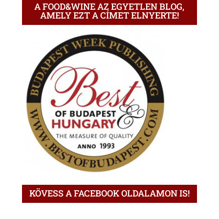
A FOOD&WINE AZ EGYETLEN BLOG,
AMELY EZT A CÍMET ELNYERTE!
KÖVESS A FACEBOOK OLDALAMON IS!