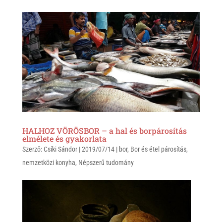
a
b
c
t
e
e
s
r
b
A
o
p
o
p
k
HALHOZ VÖRÖSBOR – a hal és borpárosítás
elmélete és gyakorlata
Szerző:
Csíki Sándor
|
2019/07/14
|
bor
,
Bor és étel párosítás
,
nemzetközi konyha
,
Népszerű tudomány