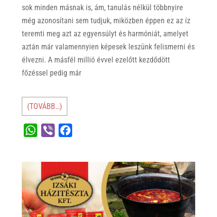
sok minden másnak is, ám, tanulás nélkül többnyire
még azonosítani sem tudjuk, miközben éppen ez az íz
teremti meg azt az egyensúlyt és harmóniát, amelyet
aztán már valamennyien képesek leszünk felismerni és
élvezni. A másfél millió évvel ezelőtt kezdődött
főzéssel pedig már
(TOVÁBB…)
W
V
F
h
i
a
a
b
c
t
e
e
s
r
b
A
o
p
o