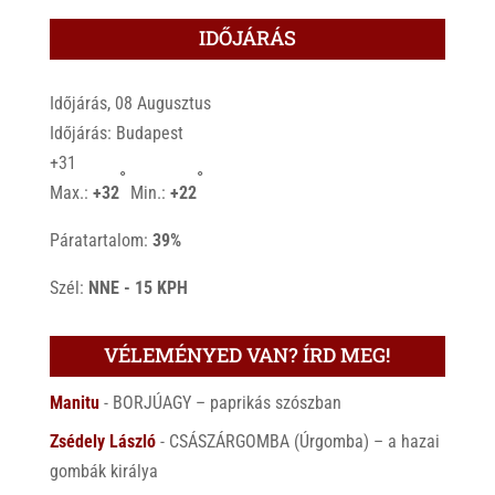
IDŐJÁRÁS
Időjárás, 08 Augusztus
Időjárás: Budapest
+
31
°
°
Max.:
+
32
Min.:
+
22
Páratartalom:
39%
Szél:
NNE - 15 KPH
VÉLEMÉNYED VAN? ÍRD MEG!
Manitu
-
BORJÚAGY – paprikás szószban
Zsédely László
-
CSÁSZÁRGOMBA (Úrgomba) – a hazai
gombák királya