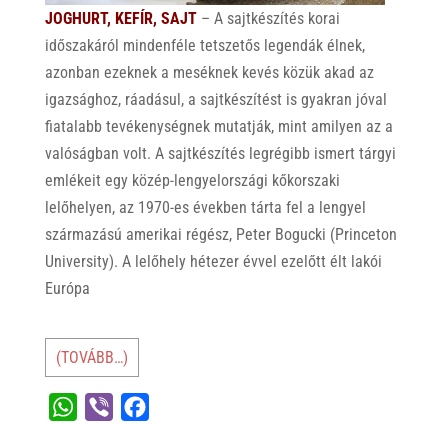
JOGHURT, KEFÍR, SAJT
– A sajtkészítés korai
időszakáról mindenféle tetszetős legendák élnek,
azonban ezeknek a meséknek kevés közük akad az
igazsághoz, ráadásul, a sajtkészítést is gyakran jóval
fiatalabb tevékenységnek mutatják, mint amilyen az a
valóságban volt. A sajtkészítés legrégibb ismert tárgyi
emlékeit egy közép-lengyelországi kőkorszaki
lelőhelyen, az 1970-es években tárta fel a lengyel
származású amerikai régész, Peter Bogucki (Princeton
University). A lelőhely hétezer évvel ezelőtt élt lakói
Európa
(TOVÁBB…)
W
V
F
h
i
a