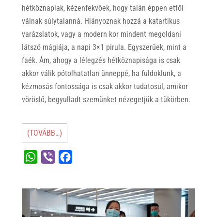
hétköznapiak, kézenfekvőek, hogy talán éppen ettől
válnak súlytalanná. Hiányoznak hozzá a katartikus
varázslatok, vagy a modern kor mindent megoldani
látszó mágiája, a napi 3×1 pirula. Egyszerűek, mint a
faék. Ám, ahogy a lélegzés hétköznapisága is csak
akkor válik pótolhatatlan ünneppé, ha fuldoklunk, a
kézmosás fontossága is csak akkor tudatosul, amikor
vöröslő, begyulladt szemünket nézegetjük a tükörben.
(TOVÁBB…)
W
V
F
h
i
a
a
b
c
t
e
e
s
r
b