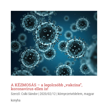
h
i
a
a
b
c
t
e
e
s
r
b
A
o
p
o
p
k
A KÉZMOSÁS – a legolcsóbb „vakcina”,
koronavírus ellen is!
Szerző:
Csíki Sándor
|
2020/02/12
|
környezetvédelem
,
magyar
konyha