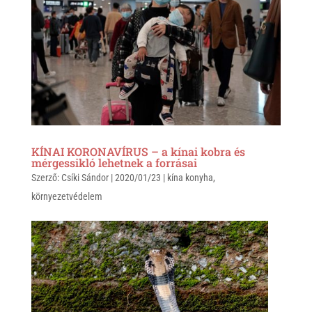
A
o
p
o
p
k
KÍNAI KORONAVÍRUS – a kínai kobra és
mérgessikló lehetnek a forrásai
Szerző:
Csíki Sándor
|
2020/01/23
|
kína konyha
,
környezetvédelem