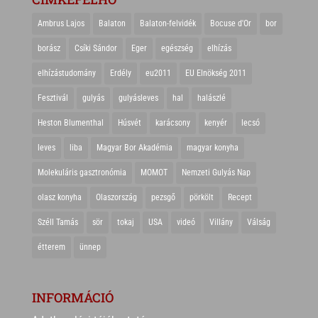
Ambrus Lajos
Balaton
Balaton-felvidék
Bocuse d'Or
bor
borász
Csíki Sándor
Eger
egészség
elhízás
elhízástudomány
Erdély
eu2011
EU Elnökség 2011
Fesztivál
gulyás
gulyásleves
hal
halászlé
Heston Blumenthal
Húsvét
karácsony
kenyér
lecsó
leves
liba
Magyar Bor Akadémia
magyar konyha
Molekuláris gasztronómia
MOMOT
Nemzeti Gulyás Nap
olasz konyha
Olaszország
pezsgő
pörkölt
Recept
Széll Tamás
sör
tokaj
USA
videó
Villány
Válság
étterem
ünnep
INFORMÁCIÓ