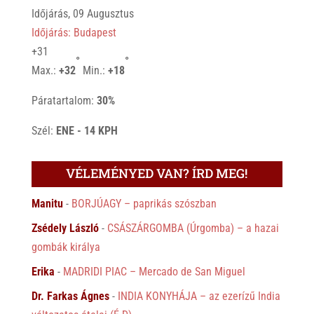
Időjárás, 09 Augusztus
Időjárás: Budapest
+
31
°
°
Max.:
+
32
Min.:
+
18
Páratartalom:
30%
Szél:
ENE - 14 KPH
VÉLEMÉNYED VAN? ÍRD MEG!
Manitu
-
BORJÚAGY – paprikás szószban
Zsédely László
-
CSÁSZÁRGOMBA (Úrgomba) – a hazai
gombák királya
Erika
-
MADRIDI PIAC – Mercado de San Miguel
Dr. Farkas Ágnes
-
INDIA KONYHÁJA – az ezerízű India