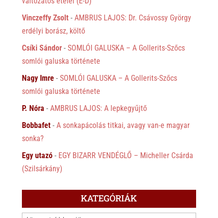
változatos ételei (É-D)
Vinczeffy Zsolt
-
AMBRUS LAJOS: Dr. Csávossy György
erdélyi borász, költő
Csíki Sándor
-
SOMLÓI GALUSKA – A Gollerits-Szőcs
somlói galuska története
Nagy Imre
-
SOMLÓI GALUSKA – A Gollerits-Szőcs
somlói galuska története
P. Nóra
-
AMBRUS LAJOS: A lepkegyűjtő
Bobbafet
-
A sonkapácolás titkai, avagy van-e magyar
sonka?
Egy utazó
-
EGY BIZARR VENDÉGLŐ – Micheller Csárda
(Szilsárkány)
KATEGÓRIÁK