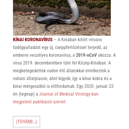
KÍNAI KORONAVÍRUS
– A Kínában kitört vírusos
tüdőgyulladást egy új, cseppfertőzéssel terjedő, az
emberre veszélyes koronavírus, a
2019-nCoV
okozza. A
vírus 2019. decemberében tűnt fel Közép-Kínában. A
megbetegedettek vadon élő állatokkal érintkeztek a
vuhani állatpiacon, ahol kígyók, így a kínai kobra és a
kínai mérgessikló is előfordulnak. Egy 2020. január 22-
én (tegnap) a
Journal of Medical Virology-ban
megjelent publikáció szerint
(TOVÁBB…)