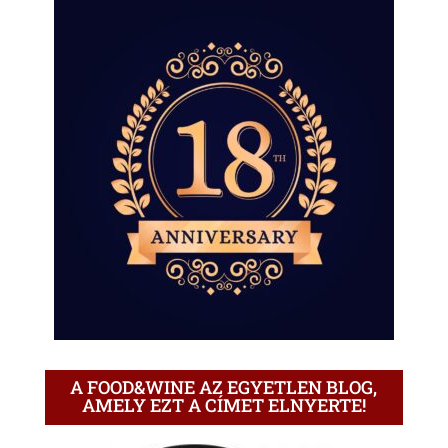
A FOOD&WINE AZ EGYETLEN BLOG,
AMELY EZT A CÍMET ELNYERTE!