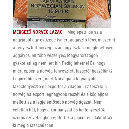
MÉRGEZŐ NORVÉG LAZAC
– Meglepett, de az a
nagyjából egy évtizede ismert aggasztó tény, miszerint
a tenyésztett norvég lazac fogyasztása meglehetősen
aggályos, mi több veszélyes, Magyarországon
gyakorlatilag nem lett hír. Pedig lehetne! És, hogy
miért éppen a norvég tenyésztett lazacról beszélünk?
Leginkább azért, mert Norvégia a legnagyobb
lazactenyésztő és exportőr a világon. Ez teszi ki a
norvég halexport legnagyobb részét és a kőolajipar
mellett ez a legjelentősebb norvég ágazat. Nem
véletlen hát, hogy a kormányzat és haltenyésztők
szoros szövetségben építették a piacot és alakították
ki még a lazachúsban