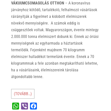
VÁKUUMCSOMAGOLÁS OTTHON
– A koronavírus
járványhoz kötődő, tartalékoló, felhalmozó vásárlások
ráirányítják a figyelmet a kidobott élelmiszerek
növekvő mennyiségére. A számok eddig is
csüggesztőek voltak. Magyarországon, évente mintegy
2.000.000 tonna élelmiszert dobunk ki. Ennek az óriási
mennyiségnek az egyharmada a háztartások
termelődik. Fejenként majdnem 70 kilogramm
élelmiszer hulladékot termelünk évente. Ennek a 70
kilogrammnak a fele azonban megtakarítható lehetne,
ha a vásárlásaink, élelmiszereink tárolása
átgondoltabb lenne.
(TOVÁBB…)
W
V
F