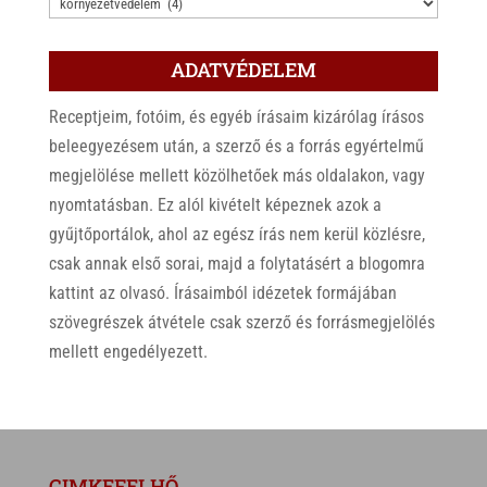
KATEGÓRIÁK
ADATVÉDELEM
Receptjeim, fotóim, és egyéb írásaim kizárólag írásos
beleegyezésem után, a szerző és a forrás egyértelmű
megjelölése mellett közölhetőek más oldalakon, vagy
nyomtatásban. Ez alól kivételt képeznek azok a
gyűjtőportálok, ahol az egész írás nem kerül közlésre,
csak annak első sorai, majd a folytatásért a blogomra
kattint az olvasó. Írásaimból idézetek formájában
szövegrészek átvétele csak szerző és forrásmegjelölés
mellett engedélyezett.
CIMKEFELHŐ