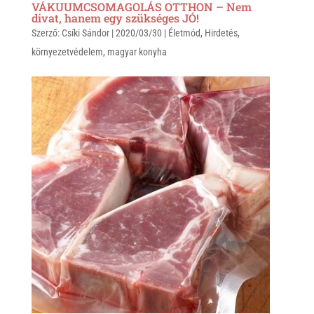
VÁKUUMCSOMAGOLÁS OTTHON – Nem
divat, hanem egy szükséges JÓ!
Szerző:
Csíki Sándor
|
2020/03/30
|
Életmód
,
Hirdetés
,
környezetvédelem
,
magyar konyha