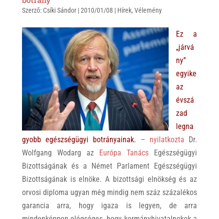
Szerző:
s
Csíki Sándor
r
b
|
2010/01/08
|
Hírek
,
Vélemény
A
o
Ez a
p
o
„járvá
p
k
ny”
egyike
az
évszá
zad
legna
gyobb egészségügyi botrányainak.
–
nyilatkozta
Dr.
Wolfgang Wodarg az
Európa Tanács
Egészségügyi
Bizottságának és a Német Parlament Egészségügyi
Bizottságának is elnöke. A bizottsági elnökség és az
orvosi diploma ugyan még mindig nem száz százalékos
garancia arra, hogy igaza is legyen, de arra
mindenképpen elégséges, hogy kormányhivatalnokok a