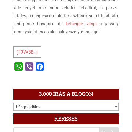
véleményét már nem vehetik félvállról, s persze
hitelesen még csak rémhírterjesztőnek sem titulálható,
pedig már hónapok óta
kétségbe vonja
a járvány
komolyságát és a vakcinák veszélytelenségét.
(TOVÁBB…)
W
V
F
h
i
a
a
b
c
t
e
e
3.000 ÍRÁS A BLOGON
s
r
b
3.000
A
o
ÍRÁS
p
o
KERESÉS
A
p
k
BLOGON