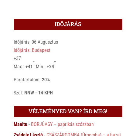
IDŐJÁRÁS
Időjárás, 06 Augusztus
Időjárás: Budapest
+
37
°
°
Max.:
+
41
Min.:
+
24
Páratartalom:
20%
Szél:
NNW - 14 KPH
VÉLEMÉNYED VAN? ÍRD MEG!
Manitu
-
BORJÚAGY – paprikás szószban
Zsédely László
-
CSÁSZÁRGOMBA (Úrgomba) – a hazai