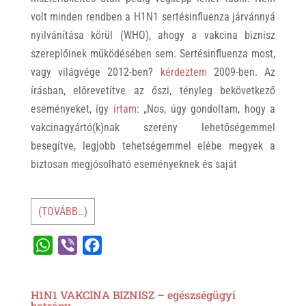
volt minden rendben a H1N1 sertésinfluenza járvánnyá
nyilvánítása körül (WHO), ahogy a vakcina biznisz
szereplőinek működésében sem. Sertésinfluenza most,
vagy világvége 2012-ben?
kérdeztem
2009-ben. Az
írásban, előrevetítve az őszi, tényleg bekövetkező
eseményeket, így
írtam
: „Nos, úgy gondoltam, hogy a
vakcinagyártó(k)nak szerény lehetőségemmel
besegítve, legjobb tehetségemmel elébe megyek a
biztosan megjósolható eseményeknek és saját
(TOVÁBB…)
W
V
F
h
i
a
a
b
c
H1N1 VAKCINA BIZNISZ – egészségügyi
t
e
e
botrány