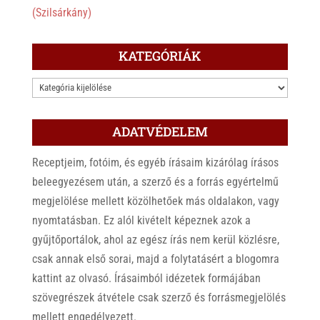
(Szilsárkány)
KATEGÓRIÁK
KATEGÓRIÁK
ADATVÉDELEM
Receptjeim, fotóim, és egyéb írásaim kizárólag írásos
beleegyezésem után, a szerző és a forrás egyértelmű
megjelölése mellett közölhetőek más oldalakon, vagy
nyomtatásban. Ez alól kivételt képeznek azok a
gyűjtőportálok, ahol az egész írás nem kerül közlésre,
csak annak első sorai, majd a folytatásért a blogomra
kattint az olvasó. Írásaimból idézetek formájában
szövegrészek átvétele csak szerző és forrásmegjelölés
mellett engedélyezett.