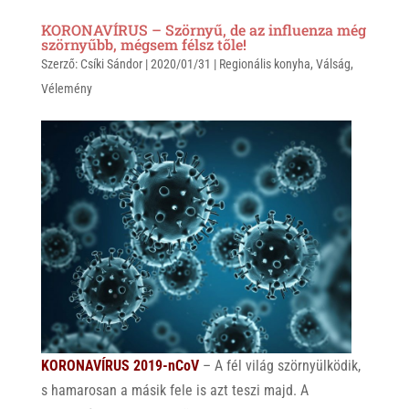
KORONAVÍRUS – Szörnyű, de az influenza még
szörnyűbb, mégsem félsz tőle!
Szerző:
Csíki Sándor
|
2020/01/31
|
Regionális konyha
,
Válság
,
Vélemény
KORONAVÍRUS 2019-nCoV
– A fél világ szörnyülködik,
s hamarosan a másik fele is azt teszi majd. A