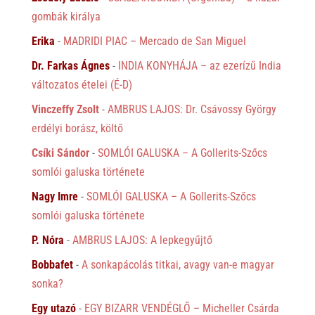
gombák királya
Erika
-
MADRIDI PIAC – Mercado de San Miguel
Dr. Farkas Ágnes
-
INDIA KONYHÁJA – az ezerízű India
változatos ételei (É-D)
Vinczeffy Zsolt
-
AMBRUS LAJOS: Dr. Csávossy György
erdélyi borász, költő
Csíki Sándor
-
SOMLÓI GALUSKA – A Gollerits-Szőcs
somlói galuska története
Nagy Imre
-
SOMLÓI GALUSKA – A Gollerits-Szőcs
somlói galuska története
P. Nóra
-
AMBRUS LAJOS: A lepkegyűjtő
Bobbafet
-
A sonkapácolás titkai, avagy van-e magyar
sonka?
Egy utazó
-
EGY BIZARR VENDÉGLŐ – Micheller Csárda