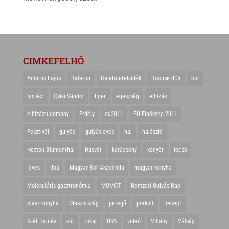
CIMKEFELHŐ
Ambrus Lajos
Balaton
Balaton-felvidék
Bocuse d'Or
bor
borász
Csíki Sándor
Eger
egészség
elhízás
elhízástudomány
Erdély
eu2011
EU Elnökség 2011
Fesztivál
gulyás
gulyásleves
hal
halászlé
Heston Blumenthal
Húsvét
karácsony
kenyér
lecsó
leves
liba
Magyar Bor Akadémia
magyar konyha
Molekuláris gasztronómia
MOMOT
Nemzeti Gulyás Nap
olasz konyha
Olaszország
pezsgő
pörkölt
Recept
Széll Tamás
sör
tokaj
USA
videó
Villány
Válság