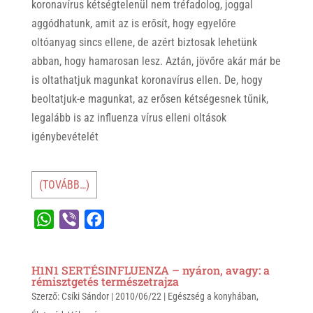
koronavírus kétségtelenül nem tréfadolog, joggal
aggódhatunk, amit az is erősít, hogy egyelőre
oltóanyag sincs ellene, de azért biztosak lehetünk
abban, hogy hamarosan lesz. Aztán, jövőre akár már be
is oltathatjuk magunkat koronavírus ellen. De, hogy
beoltatjuk-e magunkat, az erősen kétségesnek tűnik,
legalább is az influenza vírus elleni oltások
igénybevételét
(TOVÁBB…)
W
V
F
h
i
a
a
b
c
H1N1 SERTÉSINFLUENZA – nyáron, avagy: a
t
e
e
rémisztgetés természetrajza
Szerző:
s
Csíki Sándor
r
b
|
2010/06/22
|
Egészség a konyhában
,