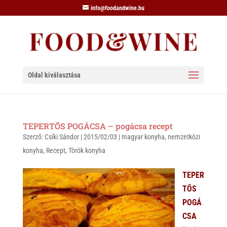
info@foodandwine.hu
Oldal kiválasztása
TEPERTŐS POGÁCSA – pogácsa recept
Szerző:
Csíki Sándor
|
2015/02/03
|
magyar konyha
,
nemzetközi
konyha
,
Recept
,
Török konyha
TEPER
TŐS
POGÁ
CSA