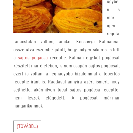
ügybe
n is
már
igen
régóta
tanácstalan voltam, amikor Kocsonya Kálmánnal
összefutva eszembe jutott, hogy milyen sikeres is lett
a
sajtos pogácsa
receptje. Kálmán egy-két pogácsát
készített már életében, s nem csupán sajtos pogácsát,
ezért is voltam a legnagyobb bizalommal a tepertős
receptje iránt is. Ráadásul annyira azért ismert, hogy
sejthette, akármilyen tucat sajtos pogácsa recepttel
nem leszek elégedett. A pogácsát már-már
hungarikumnak
(TOVÁBB…)