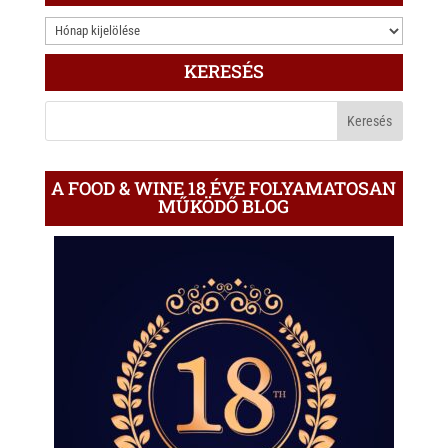
s
r
b
3.000
A
o
ÍRÁS
p
o
KERESÉS
A
p
k
BLOGON
A FOOD & WINE 18 ÉVE FOLYAMATOSAN
MŰKÖDŐ BLOG