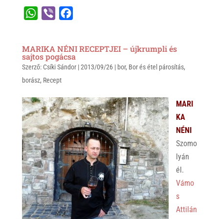
W
V
F
h
i
a
a
b
c
MARIKA NÉNI RECEPTJEI – újkrumpli és
t
e
e
sajtos pogácsa
Szerző:
s
Csíki Sándor
r
b
|
2013/09/26
|
bor
,
Bor és étel párosítás
,
borász
,
Recept
A
o
p
o
MARI
p
k
KA
NÉNI
Szomo
lyán
él.
Vámo
s
Attilán