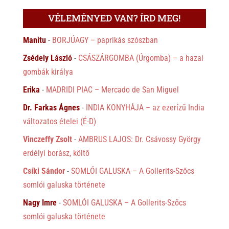
VÉLEMÉNYED VAN? ÍRD MEG!
Manitu
-
BORJÚAGY – paprikás szószban
Zsédely László
-
CSÁSZÁRGOMBA (Úrgomba) – a hazai
gombák királya
Erika
-
MADRIDI PIAC – Mercado de San Miguel
Dr. Farkas Ágnes
-
INDIA KONYHÁJA – az ezerízű India
változatos ételei (É-D)
Vinczeffy Zsolt
-
AMBRUS LAJOS: Dr. Csávossy György
erdélyi borász, költő
Csíki Sándor
-
SOMLÓI GALUSKA – A Gollerits-Szőcs
somlói galuska története
Nagy Imre
-
SOMLÓI GALUSKA – A Gollerits-Szőcs
somlói galuska története