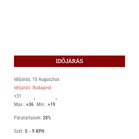
IDŐJÁRÁS
Időjárás, 10 Augusztus
Időjárás: Budapest
+
31
°
°
Max.:
+
36
Min.:
+
19
Páratartalom:
28%
Szél:
S - 9 KPH