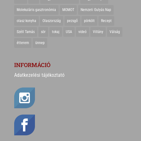
Molekuláris gasztronómia
MOMOT
Nemzeti Gulyás Nap
olasz konyha
Olaszország
pezsgő
pörkölt
Recept
Széll Tamás
sör
tokaj
USA
videó
Villány
Válság
étterem
ünnep
INFORMÁCIÓ
Adatkezelési tájékoztató