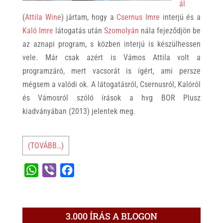
ál
(
Attila Wine
) jártam, hogy a
Csernus Imre
interjú és a
Kaló Imre
látogatás után
Szomolyán
nála fejeződjön be
az aznapi program, s közben interjú is készülhessen
vele. Már csak azért is Vámos Attila volt a
programzáró, mert vacsorát is ígért, ami persze
mégsem a valódi ok. A látogatásról, Csernusról, Kalóról
és Vámosról szóló írások a hvg BOR Plusz
kiadványában (2013) jelentek meg.
(TOVÁBB…)
W
V
F
h
i
a
a
b
c
t
e
e
3.000 ÍRÁS A BLOGON