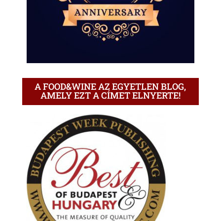
A FOOD&WINE AZ EGYETLEN BLOG,
AMELY EZT A CÍMET ELNYERTE!