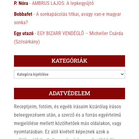
P. Nóra
-
AMBRUS LAJOS: A lepkegyűjtő
Bobbafet
-
A sonkapácolás titkai, avagy van-e magyar
sonka?
Egy utazó
-
EGY BIZARR VENDÉGLŐ – Micheller Csárda
(Szilsárkány)
KATEGÓRIÁK
KATEGÓRIÁK
ADATVÉDELEM
Receptjeim, fotóim, és egyéb írásaim kizárólag írásos
beleegyezésem után, a szerző és a forrás egyértelmű
megjelölése mellett közölhetőek más oldalakon, vagy
nyomtatásban. Ez alól kivételt képeznek azok a