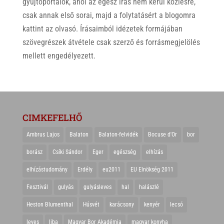
gyűjtőportálok, ahol az egész írás nem kerül közlésre,
csak annak első sorai, majd a folytatásért a blogomra
kattint az olvasó. Írásaimból idézetek formájában
szövegrészek átvétele csak szerző és forrásmegjelölés
mellett engedélyezett.
CIMKEFELHŐ
Ambrus Lajos
Balaton
Balaton-felvidék
Bocuse d'Or
bor
borász
Csíki Sándor
Eger
egészség
elhízás
elhízástudomány
Erdély
eu2011
EU Elnökség 2011
Fesztivál
gulyás
gulyásleves
hal
halászlé
Heston Blumenthal
Húsvét
karácsony
kenyér
lecsó
leves
liba
Magyar Bor Akadémia
magyar konyha