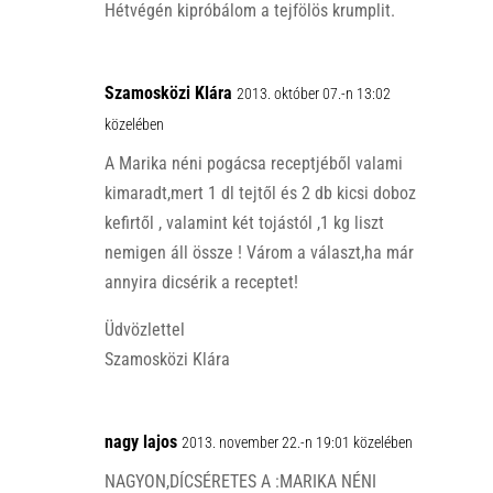
Hétvégén kipróbálom a tejfölös krumplit.
Szamosközi Klára
2013. október 07.-n 13:02
közelében
A Marika néni pogácsa receptjéből valami
kimaradt,mert 1 dl tejtől és 2 db kicsi doboz
kefirtől , valamint két tojástól ,1 kg liszt
nemigen áll össze ! Várom a választ,ha már
annyira dicsérik a receptet!
Üdvözlettel
Szamosközi Klára
nagy lajos
2013. november 22.-n 19:01 közelében
NAGYON,DÍCSÉRETES A :MARIKA NÉNI