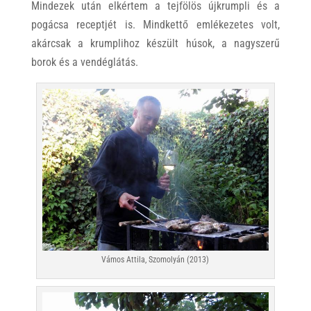
Mindezek után elkértem a tejfölös újkrumpli és a
pogácsa receptjét is. Mindkettő emlékezetes volt,
akárcsak a krumplihoz készült húsok, a nagyszerű
borok és a vendéglátás.
Vámos Attila, Szomolyán (2013)