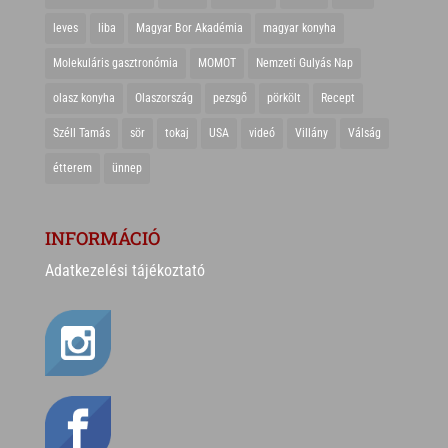
leves
liba
Magyar Bor Akadémia
magyar konyha
Molekuláris gasztronómia
MOMOT
Nemzeti Gulyás Nap
olasz konyha
Olaszország
pezsgő
pörkölt
Recept
Széll Tamás
sör
tokaj
USA
videó
Villány
Válság
étterem
ünnep
INFORMÁCIÓ
Adatkezelési tájékoztató