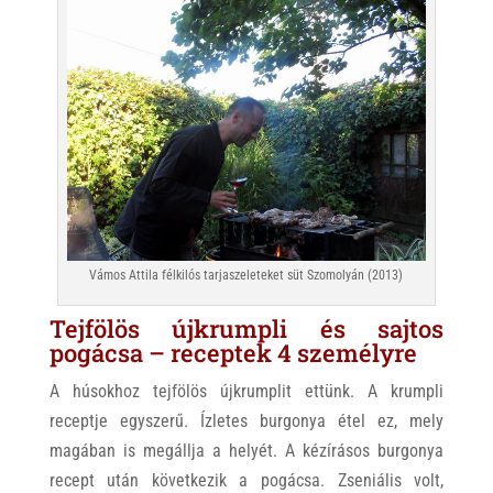
Vámos Attila félkilós tarjaszeleteket süt Szomolyán (2013)
Tejfölös újkrumpli és sajtos
pogácsa – receptek 4 személyre
A húsokhoz tejfölös újkrumplit ettünk. A krumpli
receptje egyszerű. Ízletes burgonya étel ez, mely
magában is megállja a helyét. A kézírásos burgonya
recept után következik a pogácsa. Zseniális volt,