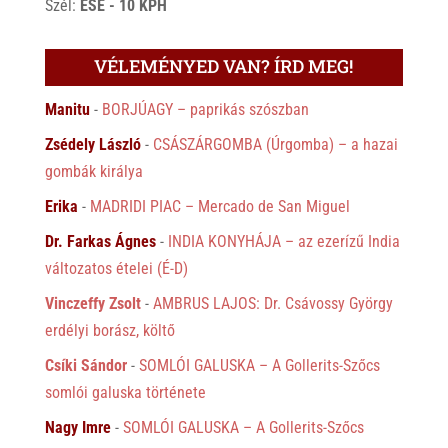
Szél:
ESE - 10 KPH
VÉLEMÉNYED VAN? ÍRD MEG!
Manitu
-
BORJÚAGY – paprikás szószban
Zsédely László
-
CSÁSZÁRGOMBA (Úrgomba) – a hazai
gombák királya
Erika
-
MADRIDI PIAC – Mercado de San Miguel
Dr. Farkas Ágnes
-
INDIA KONYHÁJA – az ezerízű India
változatos ételei (É-D)
Vinczeffy Zsolt
-
AMBRUS LAJOS: Dr. Csávossy György
erdélyi borász, költő
Csíki Sándor
-
SOMLÓI GALUSKA – A Gollerits-Szőcs
somlói galuska története
Nagy Imre
-
SOMLÓI GALUSKA – A Gollerits-Szőcs