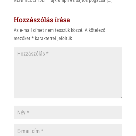
NÉNI RECEPTJEI – újkrumpli és sajtos pogácsa [...]
Hozzászólás írása
Az e-mail címet nem tesszük közzé.
A kötelező
mezőket
*
karakterrel jelöltük