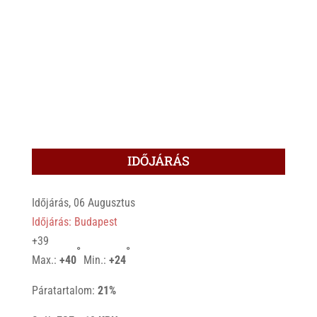
IDŐJÁRÁS
Időjárás, 06 Augusztus
Időjárás: Budapest
+
39
°
°
Max.:
+
40
Min.:
+
24
Páratartalom:
21%