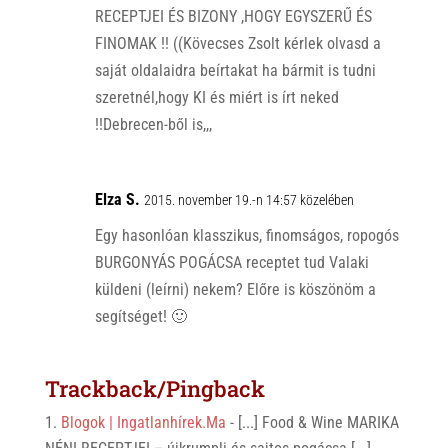
RECEPTJEI ÉS BIZONY ,HOGY EGYSZERŰ ÉS
FINOMAK !! ((Kövecses Zsolt kérlek olvasd a
saját oldalaidra beírtakat ha bármit is tudni
szeretnél,hogy KI és miért is írt neked
!!Debrecen-ből is,,,
Elza S.
2015. november 19.-n 14:57 közelében
Egy hasonlóan klasszikus, finomságos, ropogós
BURGONYÁS POGÁCSA receptet tud Valaki
küldeni (leírni) nekem? Előre is köszönöm a
segítséget! 🙂
Trackback/Pingback
Blogok | Ingatlanhírek.Ma
- [...] Food & Wine MARIKA