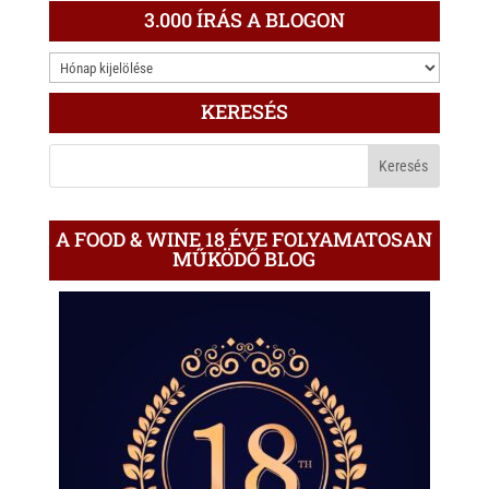
3.000 ÍRÁS A BLOGON
3.000
ÍRÁS
KERESÉS
A
BLOGON
A FOOD & WINE 18 ÉVE FOLYAMATOSAN
MŰKÖDŐ BLOG