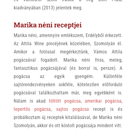
kiadványában (2013) jelentek meg.
Marika néni receptjei
Marika néni, amennyire emlékszem, Erdélyből érkezett.
Az Attila Wine pincéjének közelében, Szomolyán él.
Amikor a fotóssal megérkeztünk, Vámos Attila
pogácsával fogadott. Marika néni friss, meleg,
fantasztikus pogácsájával (és borral is, persze). A
pogácsa az egyik gyengém. Különféle
sajtórendezvényeken sokféle, kötelezően előforduló
pogácsával találkozhattam már, meg egyébként is.
Nálam is akad
töltött pogácsa
,
amerikai pogácsa
,
tepertős pogácsa
,
sajtos pogácsa
recept is és
próbálkoztam új receptek kitalálásával, de Marika néni
Szomolyán, akkor és ott kóstolt pogácsája mindent vitt.