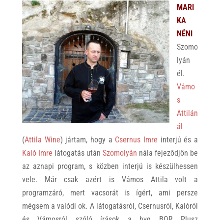
MARI
KA
NÉNI
Szomo
lyán
él.
Vámo
s
Attilán
ál
(
Attila Wine
) jártam, hogy a
Csernus Imre
interjú és a
Kaló Imre
látogatás után
Szomolyán
nála fejeződjön be
az aznapi program, s közben interjú is készülhessen
vele. Már csak azért is Vámos Attila volt a
programzáró, mert vacsorát is ígért, ami persze
mégsem a valódi ok. A látogatásról, Csernusról, Kalóról
és Vámosról szóló írások a hvg BOR Plusz