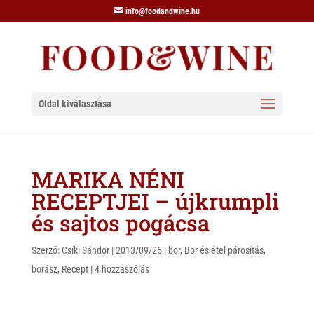
info@foodandwine.hu
Oldal kiválasztása
MARIKA NÉNI
RECEPTJEI – újkrumpli
és sajtos pogácsa
Szerző:
Csíki Sándor
|
2013/09/26
|
bor
,
Bor és étel párosítás
,
borász
,
Recept
|
4 hozzászólás