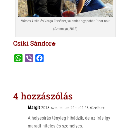
Vámos Attila és Varga Erzsébet, valamint egy pohár Pinot noir
(Szomolya, 2013)
Csíki Sándor♣
W
V
F
h
i
a
a
b
c
t
e
e
s
r
b
4 hozzászólás
A
o
p
o
Margit
2013. szeptember 26.-n 06:45 közelében
p
k
A helyesírás tényleg hibádzik, de az írás így
maradt hiteles és személyes.