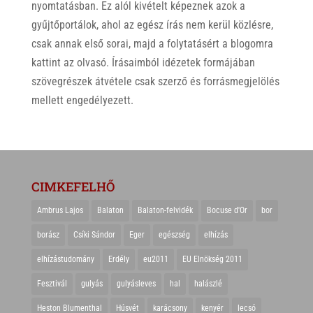
nyomtatásban. Ez alól kivételt képeznek azok a
gyűjtőportálok, ahol az egész írás nem kerül közlésre,
csak annak első sorai, majd a folytatásért a blogomra
kattint az olvasó. Írásaimból idézetek formájában
szövegrészek átvétele csak szerző és forrásmegjelölés
mellett engedélyezett.
CIMKEFELHŐ
Ambrus Lajos
Balaton
Balaton-felvidék
Bocuse d'Or
bor
borász
Csíki Sándor
Eger
egészség
elhízás
elhízástudomány
Erdély
eu2011
EU Elnökség 2011
Fesztivál
gulyás
gulyásleves
hal
halászlé
Heston Blumenthal
Húsvét
karácsony
kenyér
lecsó