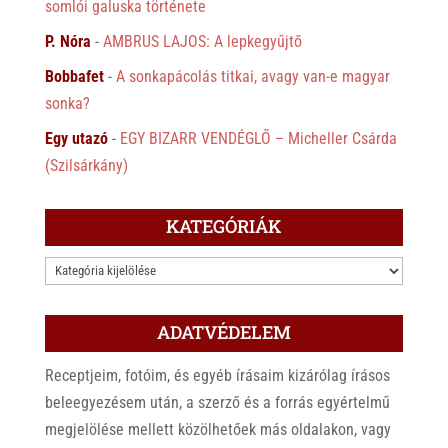
somlói galuska története
P. Nóra
-
AMBRUS LAJOS: A lepkegyűjtő
Bobbafet
-
A sonkapácolás titkai, avagy van-e magyar
sonka?
Egy utazó
-
EGY BIZARR VENDÉGLŐ – Micheller Csárda
(Szilsárkány)
KATEGÓRIÁK
KATEGÓRIÁK
ADATVÉDELEM
Receptjeim, fotóim, és egyéb írásaim kizárólag írásos
beleegyezésem után, a szerző és a forrás egyértelmű
megjelölése mellett közölhetőek más oldalakon, vagy